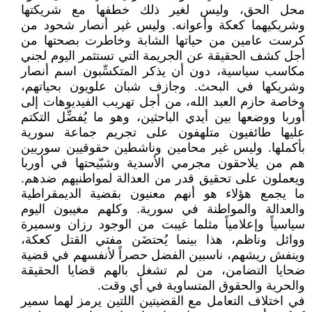
محل الحق، وليس لغير ذلك خطفها مع شريكتها
وشريكيهما كعكة وأعوانه. وليس غير أنصار شحود من
كرست عامين من حياتها الشابة وخاطرت بصحتها من
أجل كشف الحقيقة عن الجريمة التي تستثمر اليوم لجني
مكاسب سياسية، دون أن يذكر المتكسِّبون اسم أنصار
وشريكها في البحث. وجازف شبان علويون بحياتهم،
وخاصة حازم العبد الله، من أجل تهريب الفيديوهات إلى
أوربا ووضعها بين أيدي الباحثين، وهو ما يُفضِّل التكتم
عليها طائفيون متلهفون على تجريم جماعة سورية
بأكملها. وليس غير محامين وناشطين حقوقيين سوريين
هم من يلاحقون مجرمي الأسدية وشبّيحتها في أوربا
ويعملون على تحقيق قدر من العدالة لمواطنيهم ضدهم.
ما يجمع هؤلاء هو أنهم معنيون بقضية الديمقراطية
والعدالة والمواطنة في سورية. وكلهم مغيبون اليوم
سياسياً وإعلامياً مثلما غيبت من الوجود رزان وسميرة
ووائل وناظم، هذا بينما يُحتضَن مفتي القتل كعكة،
وينفش ريشهم، ناسبين الفضل حصراً لأنفسهم في قضية
ضحايا التضامن، من لم تشغل بالهم قضايا الحقيقة
والحرية والحقوق المتساوية في أي وقت.
في اختلاف التعامل مع القضيتين اللتين يرمز لهما سمير