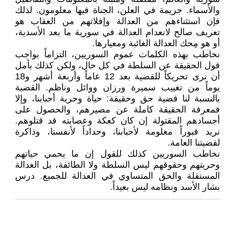
والأسماء. جريمة في العلن، الجناة فيها معلومون. لذلك
فإن استثناءهم من العدالة وإفلاتهم من العقاب هو
تعريف صالح لانعدام العدالة في سورية ما بعد الأسدية،
أو هو مِحك العدالة الغائبة ومعيارها.
نخاطب بهذه الكلمات عموم السوريين، التزاماً بواجب
قول الحقيقة عن السلطة في كل حال، ولكن كذلك بأمل
أن نرى تحريكاً للقضية بعد 12 عاماً وأربعة أشهر و18
يوماً من تغييب سميرة ورزان ووائل وناظم. القضية
بالنسبة لنا قضية حق وحقيقة: حياة وحرية أحبابنا، وإلا
فمعرفة الحقيقة كاملة عن مصيرهم، والحصول على
أجسادهم المقتولة إن كان كعكة وعصابته قد قتلوهم.
نريد قبوراً معلومة لأحبابنا، وحداداً لأنفسنا، وذاكرة
لقضيتنا العامة.
نخاطب السوريين كذلك للقول إن ما يحمي حياتهم
وحريتهم وحقوقهم ليس السلطة ولا الطائفة، بل العدالة
المستقلة والحق المتساوي في العدالة للجميع. درس
بشار الأسد ونظامه ليس بعيداً.