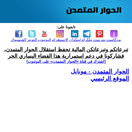
تابعونا على:
بودكاست
بنترست
تيلكرام
لينكدإن
الانستغرام
اليوتيوب
التويتر
الفيسبوك
تبرعاتكم وتبرعاتكن المالية تحفظ استقلال الحوار المتمدن،
فشاركونا في دعم استمرارية هذا الفضاء اليساري الحر
[اشترك في قناة ‫«الحوار المتمدن» على اليوتيوب]
الحوار المتمدن - موبايل
الموقع الرئيسي