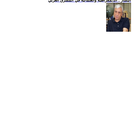
اليسار , الديمقراطية والعلمانية في المشرق العربي