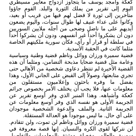
كعكة وأمجد يوسف ما يتجاوز ازدواج معايير مسيطري
اليوم إلى تقرير من يملك الثورة والبلد. القوم جاؤوا
متأخرين إلى ثورة لا فضل لهم فيها من قريب أو بعيد،
وكانوا على عداء عنيف لها طوال سنوات، واليوم يضعون
أيديهم على ما ناضل وضحى من أجله ملايين السوريين
دون أن يشكروا أحداً غير أنفسهم، ودون أن يشركوا أحداً
في سلطة أو قرار أو رأي، فكأن سورية ملكيتهم الخاصة
مثلما كانت في الحقبة الأسدية.
قضية سميرة ورزان ووائل وناظم قضية وطنية وسياسية
وعامة مثل قضية ضحايا مذبحة التضامن، ومثلما أن هذه
القضية الأخيرة لم تنتظر دعاوى شخصية من الأهالي حتى
تجري متابعتها، وصولاً إلى القبض على الجاني الأول، وهذا
بفضل ما وفره باحثون وإعلاميون مستقلون من
معلومات عنها، فلا يجب أن يختلف الأمر بخصوص جرائم
كعكة وأشباهه. وهذا المنبر الذي وفر أوسع تقرير عن
الجريمة الأولى هو نفسه الذي وفر أوسع معلومات عن
الجريمة الثانية. والملف والدعوة الشخصية موجودان
على أي حال. ما ليس موجوداً هو العدالة المستقلة.
قضية سميرة ورزان ووائل وناظم لن تموت، ولن تتقادم.
لن نتركها لقوى الكره والنسيان. إنها قصة معروفة في
سورية والعالم، مفصلة ومثبتة بالمعلومات والتفاصيل