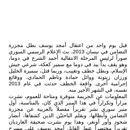
قبل يوم واحد من اعتقال أمجد يوسف بطل مجزرة
التضامن في نيسان 2013، بث الإعلام الرسمي السوري
صوراً لرئيس المرحلة الانتقالية أحمد الشرع في دوما،
وهو يقف يداً بيد في دوما مع سمير كعكة، شرعي جيش
الإسلام، وبطل خطف وتغييب، وربما قتل، سميرة الخليل
ورزان زيتونة ووائل حمادة وناظم الحمادي، ووقائع
إجرامية أخرى. واقعة الخطف حدثت في عام 2013
نفسه، في الشهر الأخير منه.
المعلومات عن الجريمة متوفرة ومتاحة للعموم، نشرت
مراراً وتكراراً في هذا المنبر الذي كان، بالمناسبة، أول
منبر سوري نشر تقريراً مفصلاً بالعربية عن مجزرة
التضامن وأبطالها، وبقلم الباحثيْن الذين كشفاها، أنصار
شحود وأور أونغر، وهذا يوم نشرت صحيفة الغارديان
تقريراً مختصراً عنها. القاتل أمجد يوسف على مسرح