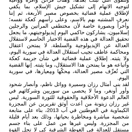
وللقوى التي نبتت بعدها، وهناك قرائن وافرة ووافية
لتوجيه الاتهام إلى تشكيل جيش الإسلام، بما يكفي
لإطلاق عملية قضائية بخصوص مصير الأربعة، ثم إننا
نعرف المشتبه بهم بالاسم، وعلى رأسهم كعكة نفسه؛
وأخراً وبصورة خاصة لأن مختطفي المرأتين والرجلين
إسلاميون، يشاركون حاكمي اليوم إيديولوجيتهم، ما يجعل
تحقيق العدالة في هذه القضية الاختبار الحاسم لاستقلال
العدالة عن الإيديولوجية والسلطة. لا يمتحن اعتقال
ومحاكمة عاطف نجيب استقلال العدالة في سورية اليوم،
ولا يثبته. إطلاق عملية قضائية في شأن جريمة كعكة
وأتباعه هو ما يمتحن هذا الاستقلال، وما يثبته. إنها القضية
التي تُعرِّف مصير العدالة، مِحكّها ومِعيارها، في سورية
اليوم.
لقد بنى أمثال رزان وسميرة ووائل ناظم، وأنصار شحود
وأور أونغر، وما لا يحصى من سوريين وشركائهم في
العالم الدعوة الأخلاقية والحقوقية للثورة السورية. ليس
غير رزان زيتونة من أعدت أوثق تقريرين عن المجزرة
الكيماوية في الغوطتين في آب 2013، بناء على متابعة
شخصية مباشرة ومخاطرة بحياتها، وذلك بعد أيام قليلة
من المجزرة. وليس غيرها من عمل على بناء جسم
مستقل للعدالة في الغوطة الشرقية كي لا تحل القوة