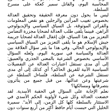
المحاسبة اليوم، والقاتل سمير كعكة على مسرح
السلطة.
ليس ما يحول دون معرفة الحقيقة وتحقيق العدالة
بخصوص تغييب المرأتين والرجلين هو نقص المعلومات
والقرائن الموثوقة، بل السياق السياسي والإيديولوجي
الراهن. فبينما يلقى طلب العدالة لضحايا مجزرة التضامن
التعزيز من هذا السياق، فإن إغفال العدالة لضحايا جريمة
جيش الإسلام هو ما يلقى التعزيز من السياق السياسي
والإيديولوجي الحالي. وفي هذا ما يثير سؤال العلاقة بين
العدالة والسياسة في سورية اليوم، ولعله السؤال
الأساسي بخصوص الشرعية بالمعنى الجذري والعميق:
إلى أي مدى تستقل اعتبارات العدالة عن التفضيلات
السياسية الآنية للفريق الحاكم؟ أي كذلك إلى أي مدى
تستقل الشرعية عن السلطة، فتُساءل السلطة عن
شرعيتها وعن عدالتها، من قبل جميع من يتأثرون
بتصرفاتها ومسالكها؟
نعلم الإجابة على السؤال في الحقبة الأسدية. لقد
خضعت العدالة وكل شيء لأولوية الحكم الأسدي في
الاستئثار بالسلطة كلها كل الزمن، إلى الأبد". سميرة
الخليل التي حبست أيام حافظ أكثر من أربع سنوات دون