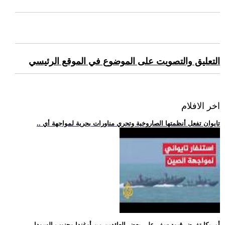
التعليق والتصويت على الموضوع في الموقع الرئيسي
اخر الافلام
.. تايوان تفعل أنظمتها الصاروخية وتجري مناورات بحرية لمواجهة أي
.. أمريكا تفرض قيود سفر على بعض العائدين من أوغندا وجنوب السودا