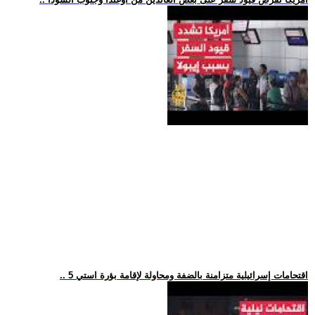
.. 5 اقتحامات إسرائيلية متزامنة بالضفة ومحاولة لإقامة بؤرة استي