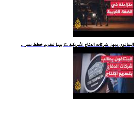
.. البنتاغون يمهل شركات الدفاع الأمريكية 21 يوما لتقديم خطط تسر