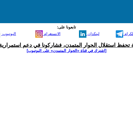
تابعونا على:
لكرام
لينكدإن
الانستغرام
اليوتيوب
ية تحفظ استقلال الحوار المتمدن، فشاركونا في دعم استمرارية 
[اشترك في قناة ‫«الحوار المتمدن» على اليوتيوب]