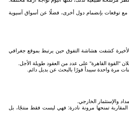
ر مرشحة طبيعية لذلك، لكنها اليوم تواجه أزمة مختلفة:
سا، مع توقعات بإنضمام دول أخرى، فضلًا عن أسواق آسيوية
ث الأخيرة كشفت هشاشة التفوق حين يرتبط بموقع جغرافي
 "القوة القاهرة" على عدد من العقود طويلة الأجل.
ات مرة واحدة سيبدأ فورًا بالبحث عن بديل دائم.
داد والإستثمار الخارجي.
قاربة تمنحها مرونة نادرة: فهي ليست فقط منتجًا، بل