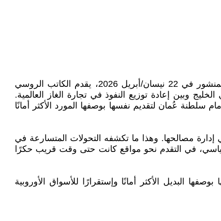
في مقاله اللافت "ألغاز الغاز في الشرق الأوسط: هل تُزاحم عُمان قطر في أسواق الغاز الطبيعي المسال العالمية؟" المنشور في 22 نيسان/أبريل 2026، يقدم الكاتب الروسي
ليج وبين إعادة توزيع النفوذ في تجارة الغاز العالمية.
سلطنة عُمان لتقديم نفسها بوصفها المورد الأكثر أمانًا
في إدارة مصالحها. وهذا ما تكشفه التحولات المتسارعة في
ياسي، في التقدم نحو مواقع كانت حتى وقت قريب حكرًا
ها البديل الأكثر أمانًا وإستقرارًا للأسواق الأوروبية