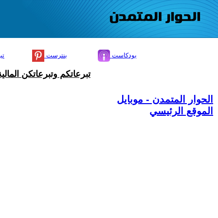
بودكاست
بنترست
تي
تبرعاتكم وتبرعاتكن المال
الحوار المتمدن - موبايل
الموقع الرئيسي