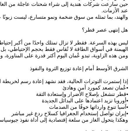
حين سارعت شركات هندية إلى شراء شحنات عاجلة من الغاز ال
عند الأزمات.
والهند، بما تمثله من سوق ضخمة ونمو متسارع، ليست زبونًا عاديً
هل إنتهى عصر قطر؟
ليس بهذه السرعة. فقطر لا تزال تمتلك واحدًا من أكبر إحتياط
الهيمنة في أسواق الطاقة لا تُقاس فقط بحجم الإحتياطي، بل بق
ومن هذه الزاوية، تبدو عُمان اليوم أكثر قدرة على المناورة، و
الشرق الأوسط أمام إعادة توزيع الثروة والنفوذ
إذا إستمرت التوترات الحالية، فقد نشهد إعادة رسم لخريطة 
•عُمان تصعد كمورد آمن وهادئ
•قطر تنشغل بإصلاح الأضرار وإستعادة الثقة
•أوروبا تزيد اعتمادها على البدائل الجديدة
•آسيا تنوع وارداتها خوفًا من الصدمات
•إيران تواصل إستخدام الجغرافيا كسلاح ردع غير مباشر
وهكذا يتحول الغاز من سلعة إقتصادية إلى أداة نفوذ جيوسياس