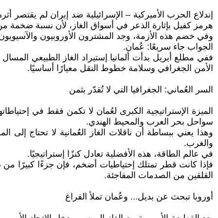
إندلاع الحرب الأميركية – الإسرائيلية ضد إيران لم يقتصر أ
هرمز كفيل بإثارة الذعر في أسواق الغاز، لأن نسبة ضخمة من 
وفي خضم هذه الأزمة، وجد المشترون الأوروبيون والآسيويون 
الجواب جاء سريعًا: عُمان.
ففي مطلع أبريل بدأت ألمانيا إستيراد الغاز الطبيعي المسال
الأمن الجغرافي وسلامة خطوط النقل معيارًا أساسيًا.
السر العُماني: الجغرافيا التي لا تُقدّر بثمن
الميزة الإستراتيجية الكبرى لعُمان لا تكمن فقط في إحتياطا
سواحل بحر العرب والمحيط الهندي.
وهذا يعني ببساطة أن ناقلات الغاز العُمانية لا تحتاج إلى ا
والغرب.
في عالم الطاقة، هذه الأفضلية تعادل كنزًا إستراتيجيًا.
فإذا كانت قطر تمتلك إحتياطيات أضخم، فإن جزءًا كبيرًا من 
القلقين من الصدمات المفاجئة.
أوروبا تبحث عن بديل... وعُمان تملأ الفراغ