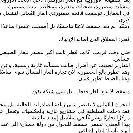
بعد القطيعة الأوروبية مع الغاز الروسي، دخل الإتحاد الأو
منشآت متضررة، شحنات متعثرة، ومخاطر أمنية مستمرة.
في المقابل، توسعت قائمة مستوردي الغاز العُماني لتشمل دول
كبرى.
وهكذا لم تعد مسقط لاعبًا هامشيًا، بل أصبحت عنصرًا صاعدًا 
قطر: العملاق الذي أصابه الإرتباك
حتى وقت قريب، كانت قطر ثالث أكبر مصدر للغاز الطبيعي ال
حساس.
التقارير تحدثت عن أضرار طالت منشآت غازية رئيسية، وعن تع
وهذا تطور بالغ الخطورة، لأن تجارة الغاز المسال تقوم أساسً
وهنا بالضبط تظهر عُمان.
مسقط لا تبيع الغاز فقط... بل تبني شبكة نفوذ
التحرك العُماني لا يقتصر على زيادة الصادرات الحالية، بل يتج
فقد دخلت السلطنة في مشاريع غازية بالمكسيك، وتعمل على
مركزًا تجاريًا وشريكًا في سلاسل إمداد عالمية.
بهذا المعنى، تسعى مسقط للتحول من دولة مصدّرة إلى عقدة 
الهند وآسيا: إنذار إضافي