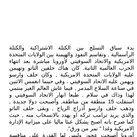
بدء سباق التسلح بين الكتلة الاشتراكية والكتلة
الرأسمالية , وتقاسم النفوذ والهيمنة بين الولايات المتحدة
الامريكية والاتحاد السوفيتي لأوروبا مباشرة بعد انتهاء
الحرب العالمية الثانية. كان هناك حلفين الناتو وتهيمن
عليه الولايات المتحدة الامريكية , وكان حلف وارسو
ويهمن عليه الاتحاد السوفيتي . وفي حينما انغمس الاثنين
في صناعة السلاح المدمر , فيما عاش العالم الغير منتمي
لهذا وذاك في سلام . طبعا انهار الاتحاد السوفيتي و
استقلت 15 منطقة من مناطقه, وأصبحت دولا جديدة ,
وذهب حلف وارسو أدراج الرياح , وبقى حلف الناتو
والذي يريد ترامب تركه او يهدد بالانسحاب منه , حيث
كما صرح بانه اصبح يشكل عبئا ماليا على ميزانية الإدارة
الامريكية وغدا " نمر من ورق".
أوروبا أصبحت عجوز وليس لها القدرة على منافسة