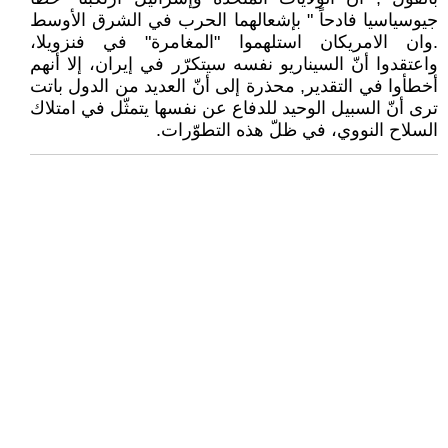
جيوسياسيا فادحاً " بإشعالهما الحرب في الشرق الأوسط
.وان الامريكان استلهموا "المغامرة" في فنزويلا،
واعتقدوا أنّ السيناريو نفسه سيتكرّر في إيران، إلا أنهم
أخطأوا في التقدير, محذرة إلى أنّ العديد من الدول باتت
ترى أنّ السبيل الوحيد للدفاع عن نفسها يتمثّل في امتلاك
السلاح النووي، في ظلّ هذه التطوّرات.