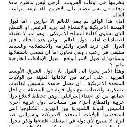
بتخريبها في أوقات الحروب. الرجل ليس بدفتره مادة
توقفه في نشر غضبه على الاخرين. لقد ارعب ترامب
العالم.
امام هذا الواقع لم يبقى للعالم الا خيارين , اما قبول
الهيمنة الامريكية والاستماع لما يريد الرئيس او التسلح
الذي يساوي كفاءة التسلح الأمريكي , وهو امر لا تطيقه
اقتصاديات اغلب دول العالم . وفي هذه الحالة , فان
الدول التي تريد العزة والكرامة والاستقلالية والسيادة
ستبقى في رعب , وهي تحاول اما ان تضحي باستقلالها
وسيادتها او قبول الامر الواقع , قبول الإملاءات الخارجية
عليها ؟
وهذا الامر يجرنا الى القول بان دول الشرق الأوسط
العربية , على الرغم من علاقاتها المتينة مع الولايات
المتحدة الامريكية , ان تعمل جاهدة بتأسيس اتفاقيات
عسكرية واقتصادية مع دول قوية في المنطقة من اجل
حمايتها من أي اعتداء إسرائيلي , وهي تخطط لابتلاع دول
عربية واقتطاع أجزاء من مساحات دول عربية أخرى
لتأسيس الدولة التلمودية بين النهرين. التكنلوجيا التي
استخدمتها الولايات المتحدة الامريكية وإسرائيل ضد
ايران لا يسمح لأي دولة في المنطقة اقتناءها ولكن دخول