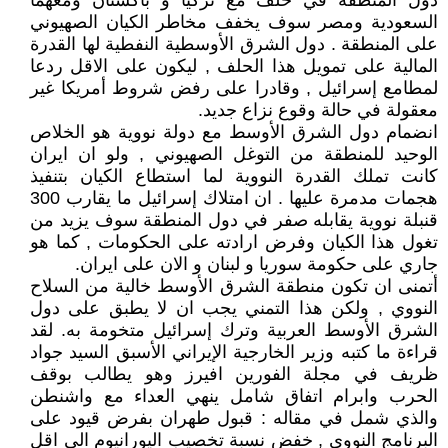
دول المنطقة في حلف مع تركيا و باكستان ومعهما
السعودية ومصر سوف يخفف مخاطر الكيان الصهيوني
على المنطقة . دول الشرق الأوسطية النفطية لها القدرة
المالية على تمويل هذا الحلف , ليكون على الاقل ردعا
لمطامع إسرائيل , وقادرا على رفض شروط أمريكا غير
معقولة في حالة وقوع نزاع جديد.
انضمام دول الشرق الأوسط مع دولة نووية هو الخلاص
الوحيد للمنطقة من التوغل الصهيوني , ولو ان ايران
كانت تملك القدرة النووية لما استطاع الكيان بتنفيذ
هجمات مدمرة عليها . ان امتلاك إسرائيل ما يقارب 300
قنبلة نووية يقابله صفر في دول المنطقة سوف يزيد من
تغول هذا الكيان وفرض ارادته على الحكومات , كما هو
جاري على حكومة سوريا و لبنان و الان على ايران.
أتمنى ان تكون منطقة الشرق الأوسط خالية من السلاح
النووي , ولكن هذا التمني يجب ان لا يطبق على دول
الشرق الأوسط العربية وترك إسرائيل متخومة به. لقد
قراءة ما كتبه وزير الخارجية الإيراني الأسبق السيد جواد
ظريف في مجلة الفورين افيرز وهو يطالب بوقف
الحرب وابرام اتفاق شامل ينهي العداء مع واشنطن
والذي شمل في مقاله : قبول طهران بفرض قيود على
البرنامج النووي , خفض نسبة تخصيب اليورانيوم الى اقل