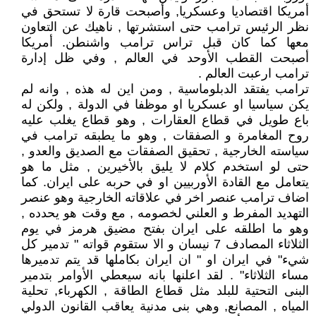
أمريكا اقتصاديا وعسكريا, وأصبحت قارة لا تستحق في
نظر الرئيس ترامب حتى استشرتها , ناهيك عن التعاون
معها كما كان قبل تراس ترامب واشنطن. أمريكا
أصبحت القطب الأوحد في العالم , وفي ظل إدارة
ترامب ارعبت العالم .
ترامب يفتقد الدبلوماسية , ومن اين له هذه , وانه لم
يكن سياسيا او عسكريا او موظفا في الدولة , ولكن له
باع طويل في قطاع العقارات , وهو قطاع يغلب عليه
روح المغامرة و الصفقات , وهو ما يطبقه ترامب في
سياسته الخارجية , تحقيق الصفقات مع الصديق والعدو ,
حتى لو استخدم كلام لا يليق بالأخيرين , مثل ما هو
يتعامل مع القادة الأوربيين او في حربه على ايران. كما
اضاف ترامب عنصر اخر في علاقاته الخارجية وهو عنصر
التهديد المفرط و العلني لخصومه , مع وقت هو يحدده ,
وهو ما اطلقه على ايران بفتح مضيق هرمز في يوم
الثلاثاء المصادف 7 نيسان و الا ستقوم قواته " تدمير كل
شيء" في ايران او " ان ايران بكاملها قد يتم تدميرها
مساء الثلاثاء" . لقد اعلنها بانه سيعطي الأوامر بتدمير
البنى التحتية للبلد مثل قطاع الطاقة , الكهرباء, تحلية
المياه , المصانع, وهي بنى مدنية يعاقب القانون الدولي