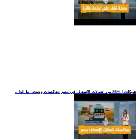
.. شبكات | %86 من اتصالات الإسعاف في مصر معاكسات وعبث.. ما الدا