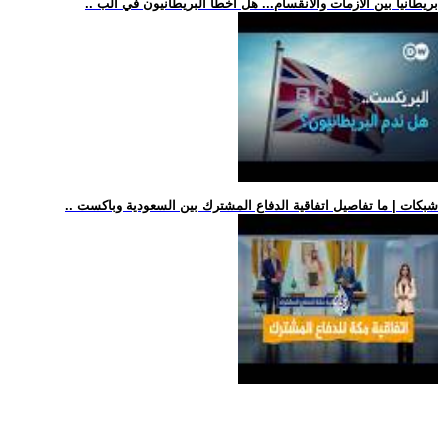
.. بريطانيا بين الأزمات والانقسام... هل أخطأ البريطانيون في الب
.. شبكات | ما تفاصيل اتفاقية الدفاع المشترك بين السعودية وباكست