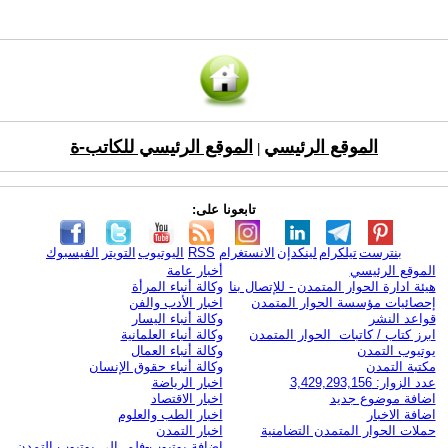
الموقع الرئيسي
الموقع الرئيسي للكاتب-ة
|
تابعونا على:
بنترست
تيلكرام
لينكدإن
الانستغرام
RSS
اليوتيوب
التويتر
الفيسبوك
الموقع الرئيسي
أخبار عامة
هيئة ادارة الحوار المتمدن - للإتصال بنا
وكالة أنباء المرأة
إحصائيات مؤسسة الحوار المتمدن
اخبار الأدب والفن
قواعد النشر
وكالة أنباء اليسار
ابرز كتاب / كاتبات الحوار المتمدن
وكالة أنباء العلمانية
يوتيوب التمدن
وكالة أنباء العمال
مكتبة التمدن
وكالة أنباء حقوق الإنسان
عدد الزوار: 3,429,293,156
اخبار الرياضة
اضافة موضوع جديد
اخبار الاقتصاد
اضافة الاخبار
اخبار الطب والعلوم
حملات الحوار المتمدن التضامنية
اخبار التمدن
إضافة يوتيوب-فلم إلى يوتيوب التمدن