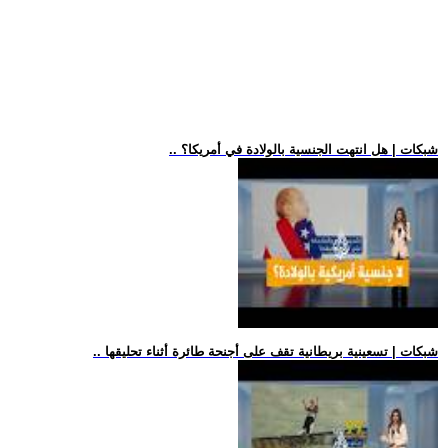
.. شبكات | هل انتهت الجنسية بالولادة في أمريكا؟
.. شبكات | تسعينية بريطانية تقف على أجنحة طائرة أثناء تحليقها