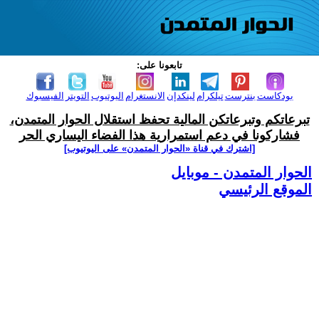
تابعونا على:
بودكاست
بنترست
تيلكرام
لينكدإن
الانستغرام
اليوتيوب
التويتر
الفيسبوك
تبرعاتكم وتبرعاتكن المالية تحفظ استقلال الحوار المتمدن،
فشاركونا في دعم استمرارية هذا الفضاء اليساري الحر
[اشترك في قناة ‫«الحوار المتمدن» على اليوتيوب]
الحوار المتمدن - موبايل
الموقع الرئيسي