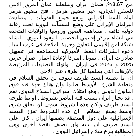
من 3.67%, ضمان ايران وسلطنة عمان المرور الامن
للسفن التجارية عبر مضيق هرمز , فتح مضيق هرمز
امام النفط الإيراني ورفع جميع العقوبات , مصادقة
البرلمان الإيراني على وضع المنشآت النووية تحت رقابة
دولية دائمة , مساهمة الصين وروسيا والولايات المتحدة
في انشاء مركز إقليمي لتخصيب الوقود النووي , انشاء
شبكة امن إقليمي للتعاون وحرية الملاحة في غرب اسيا ,
دعوة الشركات النفط الأميركية للمساهمة في تسهيل
صادرات ايران , تمويل اميركا لإعادة اعمار اضرار حربي
2025 و 2026 في ايران , وانهاء التصنيفات المرتبطة
بالإرهاب التي يطلقها كل طرف على الاخر.
ان ما يطلبه السيد ظريف سوف لن يحقق السلام في
منطقة الشرق الأوسط طالما وان هناك جهة فيه فوق
القانون الدولي , وهو امتلاك إسرائيل السلاح النووي. نعم
, قد تختار ايران بسبب قلة الناصر بشروط , او بما طرحه
السيد ظريف ولكن هذه الشروط سوف لن تخلق شرق
أوسط يعيش بسلام . ان هذه الشروط تعزز الهيمنة
الإسرائيلية على دول المنطقة بضمنها ايران . كان على
السيد ظريف ان ينتبه وان يضيف نقطة أخرى وهي
المطالبة بنزع سلاح إسرائيل النووي .