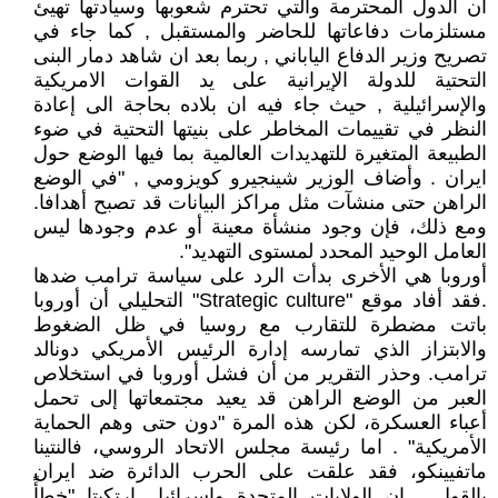
ان الدول المحترمة والتي تحترم شعوبها وسيادتها تهيئ
مستلزمات دفاعاتها للحاضر والمستقبل , كما جاء في
تصريح وزير الدفاع الياباني , ربما بعد ان شاهد دمار البنى
التحتية للدولة الإيرانية على يد القوات الامريكية
والإسرائيلية , حيث جاء فيه ان بلاده بحاجة الى إعادة
النظر في تقييمات المخاطر على بنيتها التحتية في ضوء
الطبيعة المتغيرة للتهديدات العالمية بما فيها الوضع حول
ايران . وأضاف الوزير شينجيرو كويزومي , "في الوضع
الراهن حتى منشآت مثل مراكز البيانات قد تصبح أهدافا.
ومع ذلك، فإن وجود منشأة معينة أو عدم وجودها ليس
العامل الوحيد المحدد لمستوى التهديد".
أوروبا هي الأخرى بدأت الرد على سياسة ترامب ضدها
.فقد أفاد موقع "Strategic culture" التحليلي أن أوروبا
باتت مضطرة للتقارب مع روسيا في ظل الضغوط
والابتزاز الذي تمارسه إدارة الرئيس الأمريكي دونالد
ترامب. وحذر التقرير من أن فشل أوروبا في استخلاص
العبر من الوضع الراهن قد يعيد مجتمعاتها إلى تحمل
أعباء العسكرة، لكن هذه المرة "دون حتى وهم الحماية
الأمريكية" . اما رئيسة مجلس الاتحاد الروسي، فالنتينا
ماتفيينكو، فقد علقت على الحرب الدائرة ضد ايران
بالقول , ان الولايات المتحدة وإسرائيل ارتكبتا "خطأً