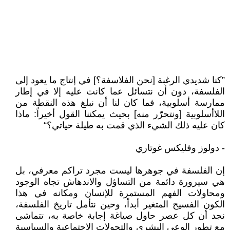
”كنا شديدي الرغبة [نحن الفلاسفة؟] في إنتاج ما يعود إلى
الفلسفة، دون أن نتسائل عما كانت عليه إلا في إطار
ممارسة أسلوبية، فما كان لنا أن نبلغ هذه النقطة من
اللاأسلوبية [ونتحرّر منه] بحيث يمكننا القول أخيراً: ماذا
كان عليه ذلك الشيء الذي قمت به طيلة حياتي؟“
- دولوز وفليكس غوتاري
إن الفلسفة في جوهرها ليست مجرد تراكم معرفي، بل
هي سيرورة دائمة من التساؤل والاندهاش تجاه الوجود
ومحاولات الفهم المستمرة للإنسان ومكانه في هذا
الكون الفسيح المتغير أبداً، وحين نتأمل تاريخ الفلسفة،
نجد أن كل عصر حاول صياغة إجابة خاصة به، تتماشى
مع تطور الوعي البشري والتحولات الاجتماعية والسياسية