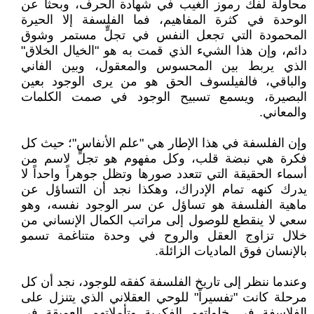
محاولة لفك رموز الغيب في شهادة الحرف، وبحثاً عن
الوحدة في كثرة المفاهيم، فما الفلسفة إلا الحيرة
المحمودة التي تجعل النفس في تجلٍّ مستمر وشوق
دائم، وإن هذا الشيء الذي قمت به هو "الخيال الخلاق"
الذي يربط بين المحسوس والمعقول، وبين الفاني
والباقي، فالفيلسوف الحق هو من يرى الوجود بعين
البصيرة، ويسمع تسبيح الوجود في صمت الكلمات
والمعاني.
وإن الفلسفة في هذا الإطار هي "علم الأنفاس"؛ حيث كل
فكرة هي نبضة قلب، وكل مفهوم هو تجلٍّ لاسم من
أسماء الحقيقة التي تتعدد صورها وتظل جوهراً واحداً لا
يدرك كنهه تمام الإدراك، وهكذا نجد أن التساؤل عن
ماهية الفلسفة هو تساؤل عن سر الوجود نفسه، وهو
سعي لا ينقطع للوصول إلى مراتب الكمال الإنساني من
خلال تزاوج العقل والروح في وحدة متناغمة تسمو
بالإنسان فوق الماديات الزائلة.
وعندما ننظر إلى تاريخ الفلسفة كفقه للوجود، نجد أن كل
مرحلة كانت "تفسيراً" للوحي العقلاني الذي يتنزل على
الفلاسفة في خلواتهم الفكرية وتأملاتهم العميقة في