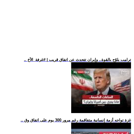
.. ترامب يلوّح بالقوة.. وإيران تتحدث عن اتفاق قريب | #غرفة_الأخ
.. غزة تواجه أزمة إنسانية متفاقمة رغم مرور 300 يوم على اتفاق وق