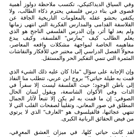
وفي السياق الديداكتيكي، تكتسب ملاحظة دولوز أهمية
قصوى في بناء درس فلسفي يحترم ذكاء الطالب، ولا
يكتفي بحشو عقله بالمعلومات التاريخية الجافة عن
الفلاسفة القدامى والمدارس الفكرية التي انتهى زمانها
ولم يعد لها أثر، وإن الدرس الفلسفي الناجح هو الذي
يعلم الطالب كيف "يمارس" الفلسفة، وكيف يبدع
مفاهيمه الخاصة لمواجهة مشكلات واقعه المعاصر،
محولاً الفصل الدراسي إلى مختبر حي للأفكار والنقاشات
المثمرة التي تنمي التفكير الحر والمستقل.
وإن الإجابة على سؤال "ماذا كان عليه ذلك الشيء الذي
قمت به طيلة حياتي؟" بروح ابن عربي، تتطلب منا النفاذ
إلى باطن الوجود؛ حيث الفلسفة ليست إلا سفراً في
الذات وفي الأكوان الشاسعة، ويقول لسان الحال
الصوفي: إن ما قمت به لم يكن إلا تتبعاً لآثار الجمال
المطلق في صور المعاني، وتقليباً لصفحات القلب التي لا
تنتهي عجائبها، فالفيلسوف هو "العارف" الذي لا يرتوي
من فيض الحقائق الربانية الكبرى.
لقد كانت حياتي كلها، في ميزان العشق المعرفي،