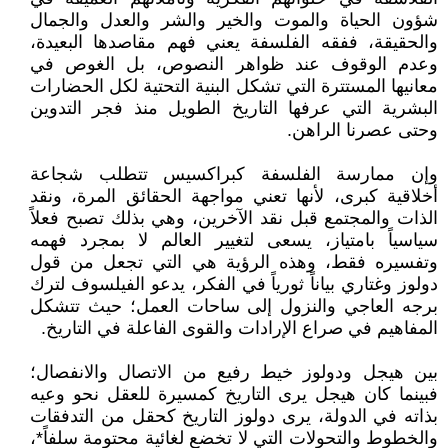
شؤون الحياة والموت والخير والشر والعدل والجمال
والحقيقة، ففقه الفلسفة يعني فهم مقاصدها البعيدة،
وعدم الوقوف عند ظواهر النصوص، بل الغوص في
معانيها المستترة التي تشكل البنية التحتية لكل الحضارات
البشرية التي عرفها التاريخ الطويل منذ فجر التدوين
وحتى عصرنا الراهن.
وإن ممارسة الفلسفة كبراكسيس تتطلب شجاعة
أخلاقية كبرى، لأنها تعني مواجهة الحقائق المرة، ونقد
الذات والمجتمع قبل نقد الآخرين، وهي بذلك تصبح فعلاً
سياسياً بامتياز، يسعى لتغيير العالم لا بمجرد فهمه
وتفسيره فقط، وهذه الرؤية هي التي تجعل من قول
دولوز وغتاري بياناً ثورياً في الفكر، يدعو الفيلسوف لترك
برجه العاجي والنزول إلى ساحات العمل؛ حيث تتشكل
المفاهيم في صراع الإرادات والقوى الفاعلة في التاريخ.
بين هيجل ودولوز خيط رفيع من الاتصال والانفصال؛
فبينما كان هيجل يرى التاريخ كمسيرة للعقل نحو وعيه
بذاته في الدولة، يرى دولوز التاريخ كحقل من التدفقات
والخطوط والتحولات التي لا تخضع لغائية محتومة سلفاً*،