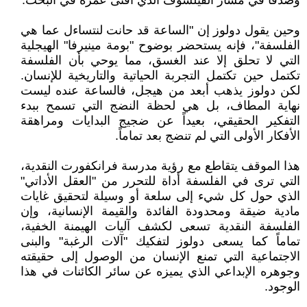
وصدقاً في مسار الفيلسوف الذي أفنى عمره في البحث.
وحين يقول دولوز إن "الساعة قد حانت لنتساءل عما هي
الفلسفة"، فإنه يستحضر بوضوح "بومة مينيرفا" الهيجلية
التي لا تحلق إلا عند الغسق، مما يوحي بأن الفلسفة
تكتمل حين تكتمل التجربة الحياتية والتاريخية للإنسان.
لكن دولوز يذهب أبعد من هيجل، فالساعة عنده ليست
نهاية المطاف، بل هي لحظة النضج التي تسمح ببدء
التفكير الحقيقي، بعيداً عن ضجيج البدايات ومراهقة
الأفكار الأولى التي لم تنضج بعد تماماً.
هذا الموقف يتقاطع مع رؤية مدرسة فرانكفورت النقدية،
التي ترى في الفلسفة أداة للتحرر من "العقل الأداتي"
الذي حول كل شيء إلى سلعة أو وسيلة لتحقيق غايات
مادية ضيقة ومحدودة الفائدة والقيمة الإنسانية، وإن
الفلسفة النقدية تسعى لكشف آليات الهيمنة الخفية،
تماماً كما يسعى دولوز لتفكيك "آلات الرغبة" والبنى
الاجتماعية التي تمنع الإنسان من الوصول إلى حقيقته
وجوهره الإبداعي الذي يميزه عن سائر الكائنات في هذا
الوجود.