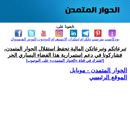
تابعونا على:
بودكاست
بنترست
تيلكرام
لينكدإن
الانستغرام
اليوتيوب
التويتر
الفيسبوك
تبرعاتكم وتبرعاتكن المالية تحفظ استقلال الحوار المتمدن،
فشاركونا في دعم استمرارية هذا الفضاء اليساري الحر
[اشترك في قناة ‫«الحوار المتمدن» على اليوتيوب]
الحوار المتمدن - موبايل
الموقع الرئيسي