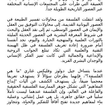
العميقة التي طرأت على المجتمعات الإنسانية المختلفة
عبر العصور التاريخية الطويلة جداً.
ولقد انتقلت الفلسفة من محاولات تفسير الطبيعة في
العصور اليونانية القديمة، إلى محاولات التوفيق بين العقل
والإيمان في العصور الوسطى، ثم إلى نقد العقل والبحث
في شروط المعرفة البشرية في العصور الحديثة المليئة
بالثورات العلمية والمنهجية الجبارة. واليوم، نجد أنفسنا
أمام ضرورة إعادة تعريف الفلسفة في ظل الهيمنة
التقنية والعلمية التي تكاد تبتلع الجوانب الروحية
والإبداعية والجمالية التي كانت تميز الفكر الإنساني
والوجدان البشري الفريد.
عندما يتساءل جيل دولوز وفليكس غتاري "ما هي
الفلسفة؟"، فإنهما يطرحان سؤالاً لا يستهدف تعريفاً
معجمياً ضيقاً، بل يستهدف الكشف عن آليات "إبداع
المفاهيم" التي تشكل جوهر الممارسة الفلسفية الحقيقية
والفاعلة في العالم، وإن الفلسفة عندهما ليست تأملاً
سلبياً في حقائق جاهزة، بل هي عمل إنشائي، وعملية
بناء لمفاهيم جديدة تفتح آفاقاً للتفكير والحياة، وتتجاوز