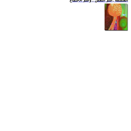
الفلسفة ,علم النفس , وعلم الاجتماع