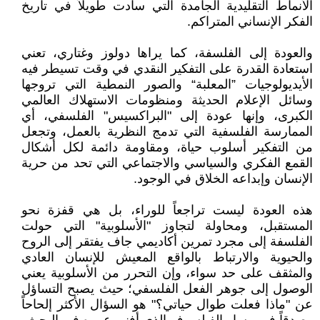
الأنماط التقليدية الجامدة التي سادت طويلاً في تاريخ
الفكر الإنساني المتراكم.
والعودة إلى الفلسفة، كما يراها دولوز وغتاري، تعني
استعادة القدرة على التفكير النقدي في وقت تسيطر فيه
الأيديولوجيات ”المعلبة“ والصور النمطية التي تروجها
وسائل الإعلام الحديثة ومنظومات الاستهلاك العالمي
الكبرى، وإنها عودة إلى "البراكسيس" الفلسفي، أي
الممارسة الفلسفية التي تدمج النظرية بالعمل، وتجعل
من التفكير أسلوب حياة، ومقاومة دائمة لكل أشكال
القمع الفكري والسياسي والاجتماعي التي تحد من حرية
الإنسان وإبداعه الخلاق في الوجود.
هذه العودة ليست تراجعاً للوراء، بل هي قفزة نحو
المستقبل، ومحاولة لتجاوز "الأسلوبية" التي حولت
الفلسفة إلى مجرد تمرين أكاديمي جاف يفتقر إلى الروح
والحيوية والارتباط بالواقع المعيش للإنسان العادي
والمثقف على حد سواء، وإن التحرر من الأسلوبية يعني
الوصول إلى جوهر الفعل الفلسفي؛ حيث يصبح التساؤل
عن "ماذا فعلت طوال حياتي؟" هو السؤال الأكثر إلحاحاً