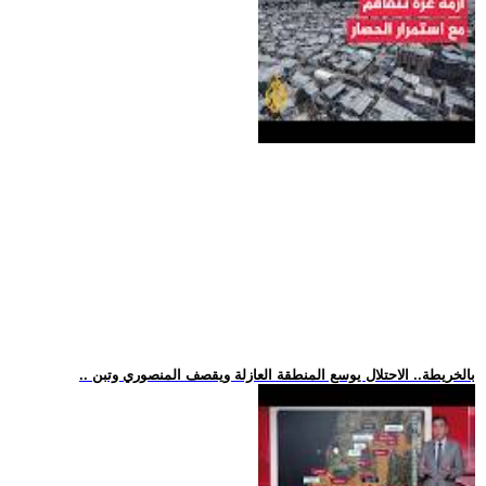
.. بالخريطة.. الاحتلال يوسع المنطقة العازلة ويقصف المنصوري وتبن