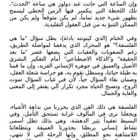
وإن الساعة التي حانت عند دولوز هي ساعة "الحدث"،
تلك اللحظة التي ينكسر فيها الزمن الخطي ليسمح
بظهور شيء جديد تماماً، لم يكن متوقعاً ولم يكن من
الممكن التنبؤ به من قبل العقول التقليدية.
وفي الختام (الذي كينونته بادئة)، يظل سؤال "ما هي
الفلسفة؟" هو المحرك الذي يدفعنا لمواصلة الطريق،
رغم الصعوبات والعقبات التي يضعها عصر "ما بعد
الحقيقة" و"الذكاء الاصطناعي" أمام التفكير البشري
الأصيل والعميق في جوهره الإنساني الفريد، وإن ما قمنا
به طيلة حياتنا، وسنظل نقوم به، هو حراسة شعلة العقل،
وضمان بقاء السؤال حياً، لأن في غياب السؤال تموت
الروح، وتصبح الحياة مجرد تكرار آلي يفتقر إلى المعنى
والغاية والجمال.
الفلسفة هي ذلك الفن الذي يحررنا من بداهة الأشياء،
ويجعلنا نرى في المألوف غرابة تستحق التأمل، وفي
البسيط تعقيداً يثير الدهشة، وهي بذلك تظل أسمى
نشاط إنساني يربطنا بجذورنا العميقة وبتطلعاتنا
اللامتناهية نحو المطلق، وإنها الرحلة التي لا تنتهي،