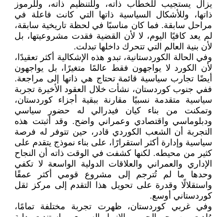
يزال يستجيب للخطاب ذاته، وللتنظيم ذاته، وللرموز
ذاتها، وللأشكال السياسية ذاتها التي كانت فاعلة في
مراحل سابقة. فما كان مناسبًا في لحظة تاريخية سابقة،
لم يعد كافيًا اليوم، لا لأن القضية فقدت مشروعيتها، بل
لأن بنية العالم التي تتحرك داخلها تبدلت.
وفي الحالة الكوردستانية، تبدو هذه الإشكالية أكثر تعقيدًا،
لأن الكورد لا يواجهون فقط عالمًا متغيرًا، بل يواجهون
أيضًا تجارب سياسية قائمة تحتاج هي ذاتها إلى مراجعة.
ففي جنوب كوردستان، نشأت خلال العقود الأخيرة تجربة
سياسية متقدمة نسبيًا مقارنة ببقية أجزاء كوردستان،
وتمكنت من بناء كيان فيدرالي له حضور سياسي
ودبلوماسي واقتصادي وعمراني واضح. وقد أثبتت هذه
التجربة أن الشعب الكوردي قادر، حين تتوفر له فرصة
سياسية وإدارة أكثر استقرارًا، على بناء نموذج يتقدم على
كثير من محيطه. لكنها كشفت في الوقت ذاته أن النجاح
الإداري والعمراني والعلاقات الدولية الواسعة لا تكفي
وحدها ما لم تُترجم إلى مشروع قومي أكثر عمقًا
واستقلالًا وقدرة على تحويل هذا التقدم إلى مركز ثقل
كوردستاني أوسع.
وفي غربي كوردستان، ظهرت تجربة مختلفة تمامًا،