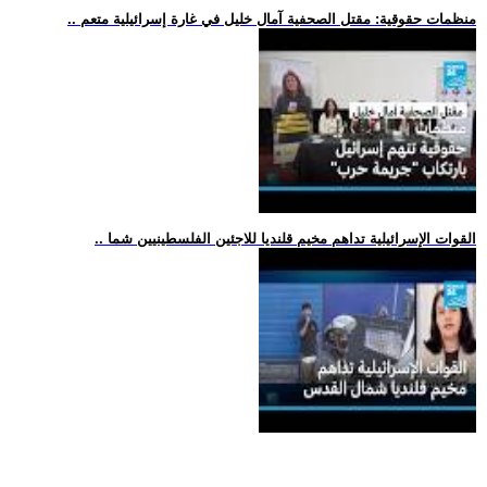
.. منظمات حقوقية: مقتل الصحفية آمال خليل في غارة إسرائيلية متعم
.. القوات الإسرائيلية تداهم مخيم قلنديا للاجئين الفلسطينيين شما