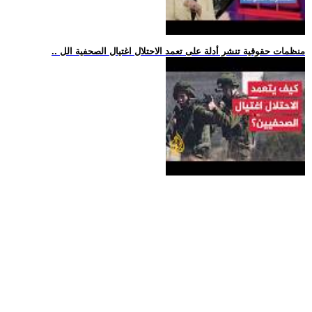
.. منظمات حقوقية تنشر أدلة على تعمد الاحتلال اغتيال الصحفية الل