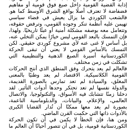
إذابة القضية القومية داخل صيغ فوق قومية أو مفاهيم
فضفاضة لا تعترف أصلًا بواقع الشرق الأوسط كما هو.
فالشعب الكوردي ما يزال يعيش في فضاء سياسي
تهيمن عليه أنظمة تنكر وجوده القومي، وترفض حقوقه،
وتتعامل معه بوصفه مشكلة أمنية أو عبئًا تاريخيًا. ولهذا،
فإن التمسك بالبعد القومي ليس خيارًا يمكن التخلي عنه،
بل أساس لا غنى عنه لأي مشروع كوردي حقيقي. لكن
التمسك بالأساس القومي لا يعني أن تبقى الحركة
الكوردستانية أسيرة الصيغ الذهنية والتنظيمية التي
تشكلت في زمن مختلف.
فالعالم لم يعد يتحرك وفق المنطق الذي أنتج الحركات
القومية الكلاسيكية. الاقتصاد لم يعد وطنيًا بالمعنى
المغلق، والسيادة لم تعد تمارس بالصورة القديمة،
والدولة نفسها لم تعد تحتكر وحدها أدوات التأثير. لقد
دخلنا زمنًا تتشابك فيه الأسواق، والتكنولوجيا، والاتصال
العالمي، والإعلام، والبيانات، والدبلوماسية الناعمة،
بصورة لم يعد معها ممكنًا أن تُدار القضايا الكبرى
بالأدوات ذاتها التي حكمت القرن الماضي.
ومن هنا، فإن الخطأ لا يكمن في أن تكون الحركة
الكوردستانية قومية، بل في أن تتصور أحيانًا أن العالم ما