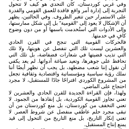
وفي غربي كوردستان، كان التحدي هو كيف لا تتحول
التجربة إلى إدارة أمر واقع فاقدة للعمق القومي والقدرة
على الاستمرار حين تتغير الظروف. وفي الحالتين، يظهر
أن الإشكال لا يعود إلى “القومية” بل إلى شكل ممارستها،
وإلى الأدوات التي استُخدمت باسمها أو من دون وضوح
كافٍ في خدمتها.
فالحركات القومية التي تنجح في القرن الحادي
والعشرين ليست تلك التي تنفصل عن هويتها، ولا تلك
التي تذيب قضيتها في شعارات فضفاضة، بل تلك التي
تحافظ على جوهرها، وتعيد صياغة أدواتها. لم يعد يكفي
أن نقول إننا شعب مضطهد، بل يجب أن نظهر أيضًا أننا
نملك رؤية سياسية ومؤسساتية واقتصادية وثقافية تجعل
من المشروع الكوردي اقتراحًا جادًا للمستقبل، لا مجرد
احتجاج على الماضي.
ولهذا، فإن القراءة الجديدة للقرن الحادي والعشرين لا
تعني تجاوز القومية الكوردية، بل إنقاذها من الجمود. لا
تعني التخفف من كوردستان، بل منع كوردستان من أن
تبقى مجرد حلم عاطفي منفصل عن شروط العصر. لا
تعني إنكار التاريخ، بل منع التاريخ من التحول إلى قيد
يمنع إنتاج المستقبل.