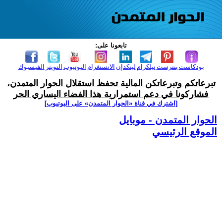
تابعونا على:
بودكاست
بنترست
تيلكرام
لينكدإن
الانستغرام
اليوتيوب
التويتر
الفيسبوك
تبرعاتكم وتبرعاتكن المالية تحفظ استقلال الحوار المتمدن،
فشاركونا في دعم استمرارية هذا الفضاء اليساري الحر
[اشترك في قناة ‫«الحوار المتمدن» على اليوتيوب]
الحوار المتمدن - موبايل
الموقع الرئيسي