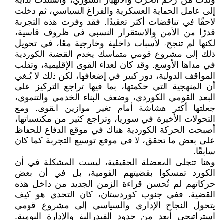
وُلدت من رحم الحرب والانهيار السوري، واستندت بداية
إلى عامل الحماية العسكرية والفراغ السياسي، ثم دخلت
لاحقًا في تناقضات أكثر تعقيدًا. فقد وفرت هذه التجربة
قدرًا من الأمن والاستقرار النسبي في ظروف قاسية،
لكنها لم تنجح، لأسباب داخلية وخارجية معًا، في تحويل
ذلك إلى مشروع قومي متماسك يخدم القضية الكوردية
في مداها الأوسع. وقد كان لعداء القوى الإقليمية، وتقلب
المواقف الدولية، دور كبير في إضعافها، لكن ذلك لا يُلغي
أن المنهجية التي حكمتها، بما فيها تراجع التركيز على
البعد القومي الكوردي، وضعف البناء الخدمي والتنموي،
جعلتها أكثر هشاشة أمام تغير موازين القوى. ومع
التحولات الأخيرة في سوريا، وتراجع كثير من مكتسباتها،
أصبحت الحركة الكوردية هناك في موقع الدفاع للحفاظ
على بعض ما تحقق، لا في موقع توسيع التجربة كما كان
سابقًا.
وهنا تتجلى المعضلة الحقيقية، ليست المشكلة في أن
الكورد تمسكوا بقضيتهم القومية، بل في أن بعض
حركاتهم لم تُحسن قراءة الزمن الجديد من داخل هذه
القضية. ففي جنوب كوردستان، كان التحدي هو كيف
يتحول النجاح الإداري والسياسي إلى مشروع قومي
استراتيجي أبعد من حدود الفيدرالية والإدارة اليومية.