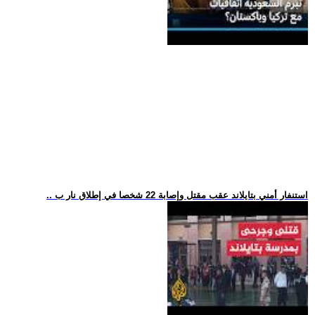
.. استنفار أمني بتايلاند عقب مقتل وإصابة 22 شخصا في إطلاق نار ب