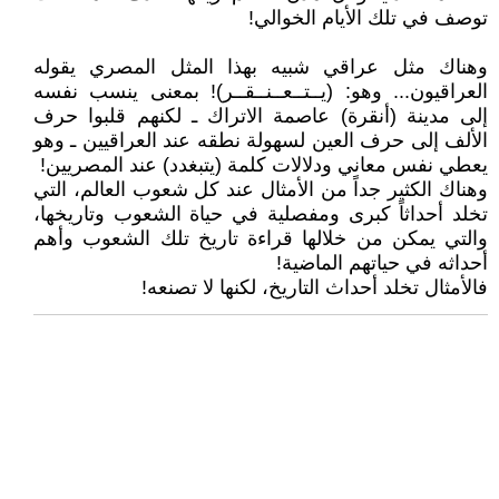
توصف في تلك الأيام الخوالي!
وهناك مثل عراقي شبيه بهذا المثل المصري يقوله
العراقيون... وهو: (يــتــعــنــقــر)! بمعنى ينسب نفسه
إلى مدينة (أنقرة) عاصمة الاتراك ـ لكنهم قلبوا حرف
الألف إلى حرف العين لسهولة نطقه عند العراقيين ـ وهو
يعطي نفس معاني ودلالات كلمة (يتبغدد) عند المصريين!
وهناك الكثير جداً من الأمثال عند كل شعوب العالم، التي
تخلد أحداثاً كبرى ومفصلية في حياة الشعوب وتاريخها،
والتي يمكن من خلالها قراءة تاريخ تلك الشعوب وأهم
أحداثه في حياتهم الماضية!
فالأمثال تخلد أحداث التاريخ، لكنها لا تصنعه!