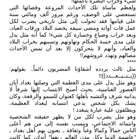
شيء وخراب البصرة بأكملها!
ولعظم مأساة تلك الأحداث المروعة وفضائها التي
تستعصي على الوصف، ورغم مرور ألف ومائتي سنة
على قيامها فقد تحولت إلى مثل تاريخي يضرب لكل
عمل فات أوانه ومضى سيفه يحصد البلاد ورقاب العباد،
وبعد خراب وضياع وخسارة كل شيء! كما أنه مثل يدل
على مدى خسة الحكام وتهاونهم وتسببهم بخراب البلاد
والعباد، وأنهم لا يتحركون إلا بعد أن تمس الأحداث
مصالهم وتهدد عروشهم!!
****
مثل ثالث يردده أشقاؤنا المصريون دائماً.. بقولهم:
((يــتــبــغـــدد))!!
وهو مثل يدل على مدى العظمة التي وصلتها بغداد أبان
العصور العباسية، بحيث أصبح الانتساب إليها شرفاً لا
يدانيه شرف والتشبه بأهلها كعنوان للسمو والرفعة، وكان
يشك بكل شخص يدعي انتسابه لبغداد العظيمة،
ويطلقون علية عبارة يتبغدد !
وهو مثل يضرب لكل من لا يظهر حقيقته الشخصية
وانتمائه الاجتماعي، وينسب نفسه إلى من هم أعلى
الناس جمالاً وكمالاً وغناً وثقافة ـ يعنون بهم أهل بغداد ـ
"عاصمة الدنيا وكل مدن العالم ريفها" أنذك، كما كانت