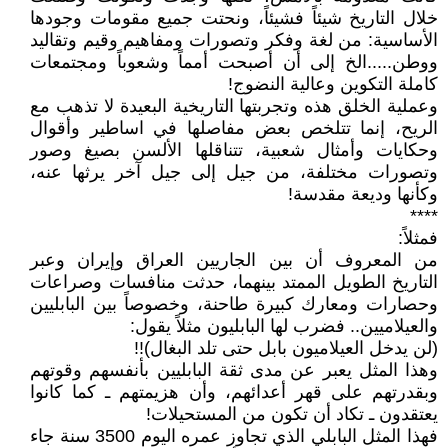
خلال التاريخ شيئاً فشيئاً، ونحتت جميع مقومات وجودها
الأساسية: من لغة وفكر وتصورات ومفاهيم وقيم وتقاليد
ووطن.....الخ إلى أن أصبحت أمماً وشعوباً ومجتمعات
كاملة التكوين وعالية النضوج!
وعملية الخلق هذه وتجربتها التاريخية البعيدة لا تذهب مع
الريح، إنما تتلخص بعض مفاصلها في اساطير وأقوال
وحكايات وأمثال شعبية، تتناقلها الألسن بصيغ وصور
وتصورات مختلفة، من جيل إلى جيل آخر يرثها عنه،
وكأنها وديعة مقدسة!
****
فمثلاً:
من المعروف أن بين الجاريين العراق وإيران وعبر
التاريخ الطويل الممتد بينهما، حدثت منافسات وصراعات
وحصارات ومعارك كبيرة طاحنة، وخصوصاً بين البابليين
والعيلاميين.. فضرب لها البابليون مثلاً يقول:
(لن يدخل العيلاميون بابل حتى تلد البغال)!!
وهذا المثل يعبر عن مدى ثقة البابليين بأنفسهم وقوتهم
وبقدرتهم على قهر أعدائهم، وأن هزيمتهم ـ كما كانوا
يعتقدون ـ تكاد أن تكون من المستحيلات!
فهذا المثل البابلي الذي تجاوز عمره اليوم 3500 سنة جاء