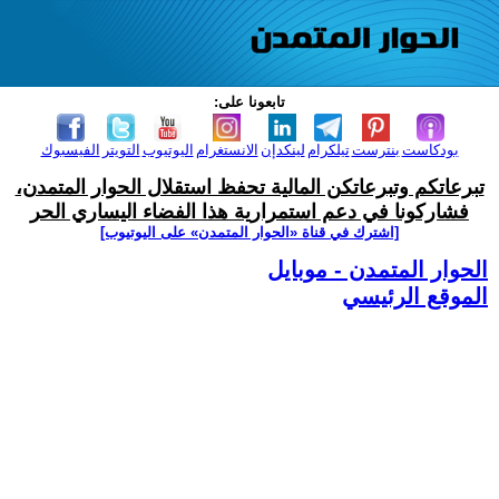
تابعونا على:
بودكاست
بنترست
تيلكرام
لينكدإن
الانستغرام
اليوتيوب
التويتر
الفيسبوك
تبرعاتكم وتبرعاتكن المالية تحفظ استقلال الحوار المتمدن،
فشاركونا في دعم استمرارية هذا الفضاء اليساري الحر
[اشترك في قناة ‫«الحوار المتمدن» على اليوتيوب]
الحوار المتمدن - موبايل
الموقع الرئيسي