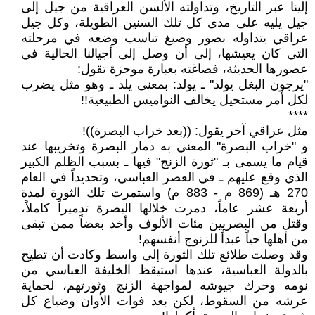
إلينا عبر التاريخ، وتداولته الألسن العراقية من جيل إلى
جيل يليه على مدى كل تلك السنين الطويلة، وكل جيل
عراقي يتداوله بصور وصيغ تناسب وضعه في مرحلته
التي كان يعيشها، إلى أن وصل إلى أجيالنا الحالية في
عصورها الحديثة، فصاغته بعبارة موجزة تقول:
"يرجون البغل يولد" ـ يولد: بمعنى يلد ـ وهو مثل يضرب
لكل أمر مستحيل يخالف النواميس الطبيعية!!
****
مثل عراقي آخر يقول: ((بعد خراب البصرة))!
و "خراب البصرة" المعني به دمار البصرة وتخريبها عند
قيام ما يسمى بـ "ثورة الزنج" فيها ـ بسبب الظلم الكبير
الذي وقع عليهم ـ في العصر العباسي، وتحديداً في العام
270 هـ (869 م - 883 م) واستمرت تلك الثورة لمدة
أربعة عشر عاماً، دمرت خلالها البصرة تدميراً كاملاً،
وقتل من البصريين مئات الألوف وأخذ بعضاً ممن تبقى
من أهلها حياً عبداً للزنوج أنفسهم!
وقد وصلت طلائع تلك الثورة إلى واسط وكادت أن تطيح
بالدولة العباسية، عندها استيقظ الخليفة العباسي من
نومه وحرك جيوشه لمواجهة الزنج وثورتهم، لحماية
عرشه من السقوط، لكن بعد فوات الأوان وضياع كل