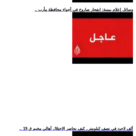
.. وسائل إعلام يمنية: انفجار صاروخ في أجواء محافظة مأرب
.. 19 ألف لاجئ في نصف كيلومتر.. كيف يحاصر الاحتلال أهالي مخيم ق