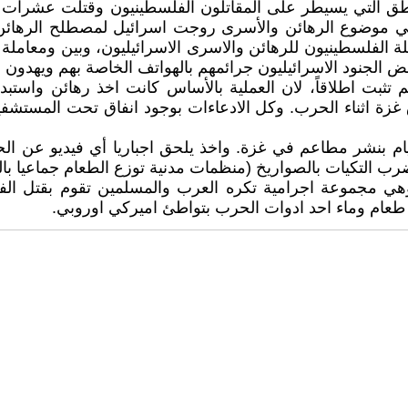
ق التي يسيطر على المقاتلون الفلسطينيون وقتلت عشرات الا
في موضوع الرهائن والأسرى روجت اسرائيل لمصطلح الرهائ
ة الفلسطينيون للرهائن والاسرى الاسرائيليون، وبين ومعاملة
ض الجنود الاسرائيليون جرائمهم بالهواتف الخاصة بهم ويهدون ه
بت اطلاقاً، لان العملية بالأساس كانت اخذ رهائن واستبدا
زة اثناء الحرب. وكل الادعاءات بوجود انفاق تحت المستشفيا
قيام بنشر مطاعم في غزة. واخذ يلحق اجباريا أي فيديو عن 
رب التكيات بالصواريخ (منظمات مدنية توزع الطعام جماعيا با
 وهي مجموعة اجرامية تكره العرب والمسلمين تقوم بقتل ال
طعام وماء احد ادوات الحرب بتواطئ اميركي اوروبي.