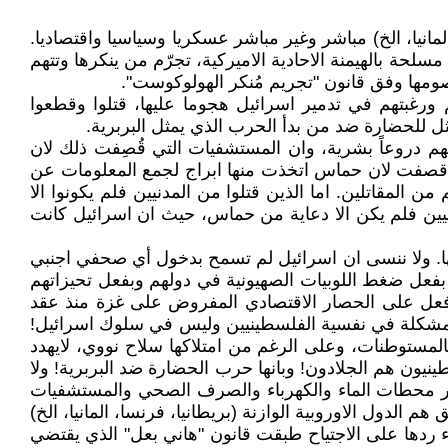
انيا، الخ) مباشر وغير مباشر عسكريا وسياسيا واقتصاديا.
نما مسلحة بالهيمنة الاحادية الاميركية، تجرّم من ينكرها وتتهم
خصومها وفق قانون "تجريم مُنكر الهولوكوست".
 ورغبتهم في تدمير اسرائيل هجوما عليها، قتلوا وقطعوا
ل للحضارة ضد من بدأ الحرب الذي يمثل البربرية.
نهم دروعاً بشرية، وان المستشفيات التي قُصِفت ذلك لان
تي قصفت لان حماس اتخذت منها ابراج لجمع المعلومات عن
ر من نصف القتلى هم من المقاتلين. اما الذين قتلوا من المدنيين فلم يكونوا الا
مدنيين فلم يكن الا دعاية من حماس، حيث ان اسرائيل كانت
تها. ولا ننسى ان اسرائيل لم تسمح بدخول أي صحفي اجنبي
 بفعل ضغط اللوبيات الصهيونية في دولهم وبفعل تحيزاتهم
د فعل على الحصار الاقتصادي المفروض على غزة منذ عقد
 فالمشكلة في نفسية الفلسطينيين وليس في سلوك اسرائيل!
المستوطنات، وعلى الرغم من امتلاكها سلاح نووي، لايهدد
يون هم الجلادون! وبانها حرب الحضارة ضد البربرية! ولا
شوارع وتدمير محطات الماء والكهرباء والصرف الصحي والمستشفيات
الدول الاوروبية الوازنة (بريطانيا، فرنسا، المانيا، الخ)
سكريون، وان اسرائيل اثناء ردها على الاجتياح طبقت قانون "هاني بعل" الذي يقتضي