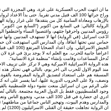
ما ان انتهت الحرب العسكرية على غزة، وهي المجزرة التي نفذه
وراح جرائها 100 الف قتيل مدني تقريبا. حتى بدأ ا
بالإرهاب ومعاداة السامية كل من ينتقدها! على غرار رواية ال
الرواية كالتالي: في السابع من اكتوبر ("السابع من اكتوبر
رؤوس المدنيين واحرقوا جثثهم، واغتصبوا النساء واختطفوا ال
ادّعت اسرائيل (في الرواية) انها لا تستهدف المدنيين وانها
حماس تبني تحتها انفاقاً، وان المدارس التي استهدِفت لان 
الجيش الاسرا
اعراضاً جانبية للحرب. مع العلم انه لا يوجد برئ في غزة لان
تُدخل المساعدات وقامت بإنشاء "منظمة غزة الانسانية".
هذه الرواية الاسرائيلية الاميركية وهي لا تركز على تزييف 
منذ اليوم الاول للحرب الى اخر يوم، بالتالي فهي تحتكر هذه
المسبقة هم على استعداد لتصديق الرواية المفروضة بالقوة
ونصف، ولا على الحروب الدورية عليها، انما يفسر على انه ك
على الرغم من ان اسرائيل منعت نشوء دولة فلسطينية بالقوة ا
وجود الفلسطينيون فقط بل الدول العربية مجتمعة. بالتالي تُ
ادري اي حضارة في قتل 100 الف مدن
والمدارس وهدم البيوت، وتهجير الناس جماعيا من مناطقهم! ثم يق
ان الرو