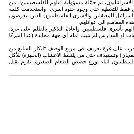
سرائيليون، ثم حمّلة مسؤولية قتلهم للفلسطينيين!. من
ن فقط للتغطية على وجود جنود اسرى، واستخدمت كلمة
 اسرائيل للمعتقلين والاسرى الفلسطينيون الذين يتعرضون
ذه المقاطع الى عوائلهم.
لهم بأسرى فلسطينيين واعادة التذكير بالظلم على غزة.
ت او المدارس لم تثبت امام أي جهة محايدة (عدا اميركا
الحرب على غزة تعريف في مربع الوصف "انكار السابع من
لمجان) وتستهدف حتى من يلتقط الاعشاب (الخبيزة) للأكل
فلسطينيون اثناء توزع حصص الطعام الصغيرة. تقوم بقتل