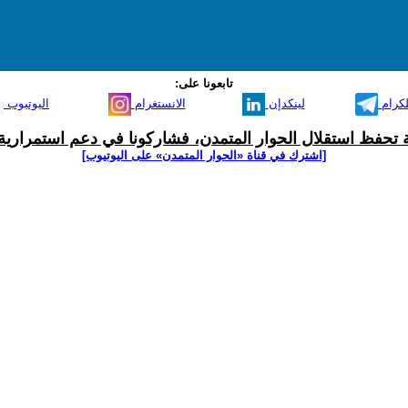
تابعونا على:
لكرام
لينكدإن
الانستغرام
اليوتيوب
ية تحفظ استقلال الحوار المتمدن، فشاركونا في دعم استمرارية 
[اشترك في قناة ‫«الحوار المتمدن» على اليوتيوب]