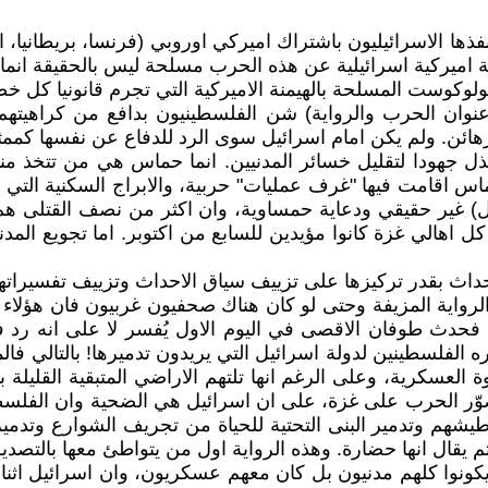
ا الاسرائيليون باشتراك اميركي اوروبي (فرنسا، بريطانيا، الم
لاعداد لرواية اميركية اسرائيلية عن هذه الحرب مسلحة ليس بالحقيقة ا
هولوكوست المسلحة بالهيمنة الاميركية التي تجرم قانونيا كل 
" عنوان الحرب والرواية) شن الفلسطينيون بدافع من كراهيتهم
رهائن. ولم يكن امام اسرائيل سوى الرد للدفاع عن نفسها كممث
 تبذل جهودا لتقليل خسائر المدنيين. انما حماس هي من تتخذ م
حماس اقامت فيها "غرف عمليات" حربية، والابراج السكنية ال
ئيلي. وان اعداد الضحايا المرتفع (100 الف قتيل) غير حقيقي ودعاية حمساوية، وان اكث
 كل اهالي غزة كانوا مؤيدين للسابع من اكتوبر. اما تجويع ال
الاحداث بقدر تركيزها على تزييف سياق الاحداث وتزييف تفسيرا
 الرواية المزيفة وحتى لو كان هناك صحفيون غربيون فان هؤلاء
. فحدث طوفان الاقصى في اليوم الاول يُفسر لا على انه ر
ره الفلسطينين لدولة اسرائيل التي يريدون تدميرها! بالتالي
لعسكرية، وعلى الرغم انها تلتهم الاراضي المتبقية القليلة ب
صوّر الحرب على غزة، على ان اسرائيل هي الضحية وان الفلسطين
ي، وتجويع الناس وتعطيشهم وتدمير البنى التحتية للحياة من تجريف ال
ال انها حضارة. وهذه الرواية اول من يتواطئ معها بالتصديق هم 
اية تجاهلت حقيقة ان القتلى الاسرائيليون (1200) لم يكونوا كلهم مدنيون بل كان معهم ع