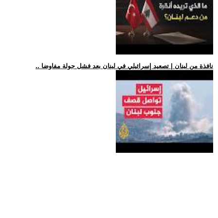
.. نافذة من لبنان | تصعيد إسرائيلي في لبنان بعد فشل جولة مفاوضا