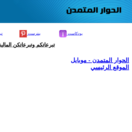
بودكاست
بنترست
تي
تبرعاتكم وتبرعاتكن المال
الحوار المتمدن - موبايل
الموقع الرئيسي