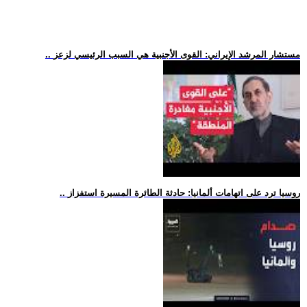
.. مستشار المرشد الإيراني: القوى الأجنبية هي السبب الرئيسي لزعز
.. روسيا ترد على اتهامات ألمانيا: حادثة الطائرة المسيرة استفزاز