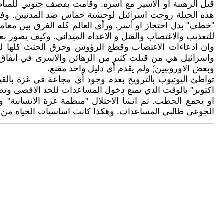
قتل الرهينة او الاسير مع آسره. وقامت بقصف جنوني للمناط
هذه الحيلة روجت اسرائيل لوحشية حماس ضد المدنيين. و
"خطف" بدل احتجاز او أسر. ورأى العالم كله الفرق بين معامل
للتعذيب والاغتصاب والقتل و الاعدام الميداني. وكيف يصور بع
وان ادعاءات الاغتصاب وقطع الرؤوس وحرق الجثث كلها لم تث
واسرائيل هي من قتلت كثير من الرهائن والاسرى في انفاق غ
وبعض الاوروبيين) ولم يقدم أي دليل واحد مقنع.
تواطئ اليوتيوب بالترويج بعدم وجود أي مجاعة في غزة بال
اكتوبر" بالوقت الذي تمنع دخول المساعدات للحد الاقصى وتض
او يجمع الحطب. ثم انشأ الاحتلال "منظمة غزة الانسانية"
الجوعى طالبي المساعدات. وهكذا كانت اساسيات الحياة من 