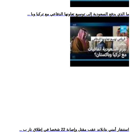
.. ما الذي يدفع السعودية إلى توسيع تعاونها الدفاعي مع تركيا وبا
.. استنفار أمني بتايلاند عقب مقتل وإصابة 22 شخصا في إطلاق نار ب