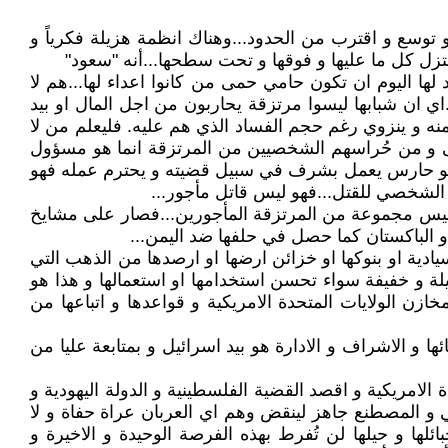
 توسع و اقترب من الحدود...وهناك انظمة هزيلة فكرياً و
تزل كل ما عليها و فوقها و تحت سطحها...أنه "سعود"
لها اليوم ان تكون حامي حمى من كانوا اعداء لها...هم لا
اي ان شبابها ليسوا مرتزقة يحاربون من اجل المال او بيد
نه و ينزوي رغم حجم الفساد الذي هم عليه. فليعلم من لا
لى و من حُراسهم الشخصيين من المرتزقة انما هو مسؤول
..هو حارس يعمل بشرف في سبيل قضيته و يحترم عمله فهو
ه الشخصي للقتل...فهو ليس قاتل مأجور...
تُ ليس مجموعة من المرتزقة المأجورين...فصار على مشايخ
 الباكستان كما حصل في حلفها ضد اليمن...
دية او بنوكها او خزائن ارضها او ارصدها من الذهب التي
قيلة و خفيفة سواء تحسن استخدامها او استعمالها و هذا هو
زن الولايات المتحدة الامريكية و قواعدها و اتباعها من
ا و الاشراف و الادارة هو بيد اسرائيل و بمتابعة عليا من
لامريكية و اقصد القضية الفلسطينية و الدولة اليهودية و
قي و المصطنع جاهز لينقض وهم اي العربان عراة حفاة و لا
حبائلها و حيلها لن تُفرط بهذه الفرصة الوحيدة و الاخيرة و