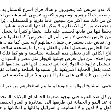
هناك عدو متربص كما يتصورون و هناك فراغ اسرع للانتشار به و
 صغار و صغيرات اكبرهم و اوسعهم و اكثفهم تتسمى باسم شخص اخ
ن ذلك منذ اكثر من سبعين عاماً تقريباً و للمستقبل... يُراد 
تجمعت من كل الاصقاع و لا يمكن لقادتها التضحية بشبابها ...
أ فيها من قادتها يُحسب عليه ذلك الخطأ و كثيراً ما يخجل م
كثر من حارس شخصي لا يأتمر بأمر ال "محروس" كما تعلموا ع
ا دون نقاش حتى يستمر في ضمان حمايتهم لأنه ليس كما هم .
أن هذا الحارس يستعمل العلم و العقل و نادراً ما يستخدم سلاح
 السلاح الكافي الذي يغطي هذه المنطقة الشاسعة و هو كما قل
تُقيم احلاف من دول تعرض جيشها للإيجار مثل مصر و السودان و
بدل ترليونات الدولارات التي تجمعت لديها في صناديقها السيا
راكمت بفعل الحماية الامريكية...أن تستبدلها بأسلحة ومُعدات ث
لتخلص من تلك التي عفى عليها الزمن و لا تزال مكدسة في مخا
 المشايخ اموالها و جنودها و ما يتم استئجارهم من غير ابنائه
كل هذه الفترة حتى بوجود ضغوط الحماة اي الولايات المتحدة ا
 عند البدو و الحماية في طريقها الى المغادرة و العدو الحقي
هل و لا لدين و لا انسانية...و اسرائيل بذكائها و امكاناتها و 