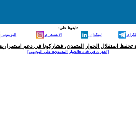
تابعونا على:
لكرام
لينكدإن
الانستغرام
اليوتيوب
ية تحفظ استقلال الحوار المتمدن، فشاركونا في دعم استمرارية 
[اشترك في قناة ‫«الحوار المتمدن» على اليوتيوب]