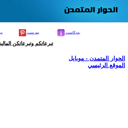
بودكاست
بنترست
تي
تبرعاتكم وتبرعاتكن المال
الحوار المتمدن - موبايل
الموقع الرئيسي