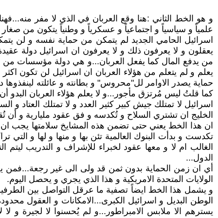
و هو الخط الثاني :هنا وقع العربان في الذي لا مفر منه...ف
علمياً و سياسياً و اجتماعياً و عسكرياً و وطنياً يتكون من
اسرائيل الحامي الجديد لم يتمكن من حماية نفسه و لن يتمكن م
يعقلون و لا يعرفون ذلك و لا يعرفون ان اسرائيل دولة عقيدة 
من يدفع المال كما يفعل العربان...و هي دولة مؤسسات من يخط
يعلم و لم يتعلم من هؤلاء العربان ان اسرائيل لن تكون ا
حماية يصدر الاوامر لل"محروس" و بطانته و عائلته لينفذوه
كما قلتُ ليس مُرتزق مأجور...و لا يعلم هؤلاء العربان البدو 
اسرائيل لا تمتلك جيش كبير كثير العدد و لا تمتلك العتاد و
الخليج ان تشتري السلاح و تُكدسه و فق عقود مليارية و أن 
ان هذا الخط يعني حتى تضمن هذه المشايخ سلامتها يجب ان تست
تكدست و بدأت البنوك العالمية تئن بها و منها و لها و التي ت
الغالب ام لا و معها عقود لخبراء للإشراف و التدريب ليتم ا
الدول...
أي ان زمن الحماية بدون ثمن قد ولى الى غير رجعة...فمن يحمي
الولايات المتحدة الامريكية و هذا الذي يجري و يحصل اليوم.
و يشمل هذا الخط ايضاً تصفية ما عرقل التواصل بين الطرفين 
الوطن البديل و اسرائيل الكبرى...الامكانات و العقول محدودة
يسترهم الا ملابس الامبراطور...و لم يُحسنوا لا لجيرة و لا لأ