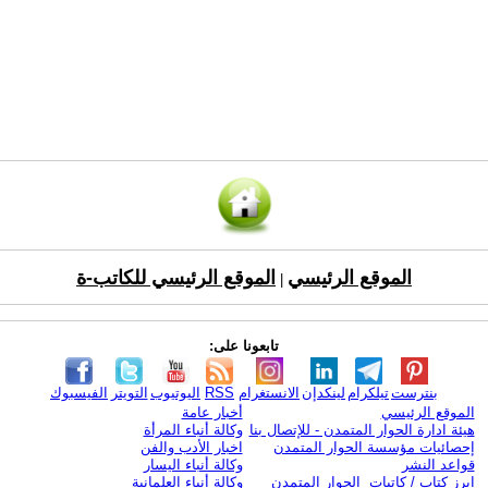
الموقع الرئيسي
الموقع الرئيسي للكاتب-ة
|
تابعونا على:
بنترست
تيلكرام
لينكدإن
الانستغرام
RSS
اليوتيوب
التويتر
الفيسبوك
الموقع الرئيسي
أخبار عامة
هيئة ادارة الحوار المتمدن - للإتصال بنا
وكالة أنباء المرأة
إحصائيات مؤسسة الحوار المتمدن
اخبار الأدب والفن
قواعد النشر
وكالة أنباء اليسار
ابرز كتاب / كاتبات الحوار المتمدن
وكالة أنباء العلمانية