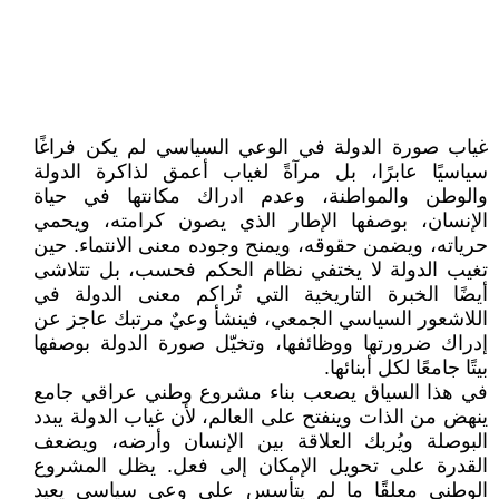
غياب صورة الدولة في الوعي السياسي لم يكن فراغًا
سياسيًا عابرًا، بل مرآةً لغياب أعمق لذاكرة الدولة
والوطن والمواطنة، وعدم ادراك مكانتها في حياة
الإنسان، بوصفها الإطار الذي يصون كرامته، ويحمي
حرياته، ويضمن حقوقه، ويمنح وجوده معنى الانتماء. حين
تغيب الدولة لا يختفي نظام الحكم فحسب، بل تتلاشى
أيضًا الخبرة التاريخية التي تُراكم معنى الدولة في
اللاشعور السياسي الجمعي، فينشأ وعيٌ مرتبك عاجز عن
إدراك ضرورتها ووظائفها، وتخيّل صورة الدولة بوصفها
بيتًا جامعًا لكل أبنائها.
في هذا السياق يصعب بناء مشروع وطني عراقي جامع
ينهض من الذات وينفتح على العالم، لأن غياب الدولة يبدد
البوصلة ويُربك العلاقة بين الإنسان وأرضه، ويضعف
القدرة على تحويل الإمكان إلى فعل. يظل المشروع
الوطني معلقًا ما لم يتأسس على وعي سياسي يعيد