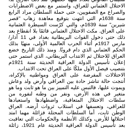
الاحتلال العثماني للعراق، واستمر مع بعض الاضطرابات
والصراع مع الصفويين، حتى حملة السلطان مراد الرابع
سنة 1638م التي انتهت بتوقيع معاهدة زهاب "قصر
شيرين" سنة 1639م، والتي كرّست السيطرة العثمانية
على العراق. مكث الاحتلال العثماني قائمًا بلا انقطاع بعد
ذلك حتى دخول القوات البريطانية بغداد في 11 آذار/
مارس 1917م أثناء الحرب العالمية الأولى، منهيًا بذلك
الحكم العثماني الذي دام قرونًا. ومنذ ذلك التاريخ خضع
العراق للاحتلال ثم الانتداب البريطاني، الذي استمر حتى
إعلان تأسيس الدولة العراقية الحديثة سنة 1921م
بتنصيب فيصل الأول ملكًا على العراق تحت الانتداب.
الاحتلالات المفرضة على العراق ومواطنيه بالإكراه،
أنتجت حالة تناشز حادة بين العراقي وأرض ولد وعاش
ويموت عليها، فالتبس عليه التمييز بين ما هو ثابت وما هو
متغير في هذه الأرض، ونفر من وطنه لنفوره من
سلطات الاحتلال المتعاقبة، واضطهادها واستعبادها
للعراقي، وتعسفها في استلاب ثروات أرضه. العراق
الوطن ثابت، أما السلطات المحتلة فزائلة مهما امتد
احتلالها للأرض، وكذلك الأنظمة والحكومات التي تعاقبت
بعد تأسيس الدولة العراقية الحديثة عام 1921، زائلة