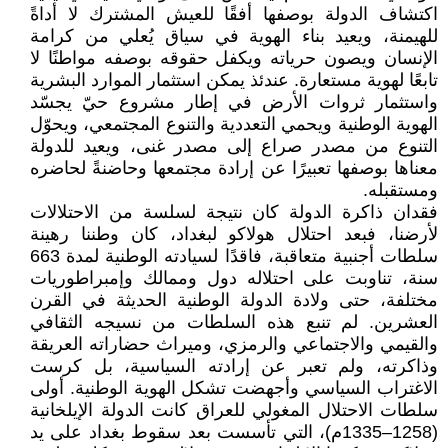
اكتشاف الدولة بوصفها أفقًا للعيش المشترك لا أداةً
للهيمنة، ويعيد بناء الهوية في سياق يُعلي من كرامة
الإنسان ويصون حرياته ويكفل حقوقه بوصفه مواطنًا لا
تابعًا لهوية مستعارة. عندئذ يمكن استثمار الموارد البشرية
واستثمار ثروات الأرض في إطار مشروع حيّ يجسّد
الهوية الوطنية ويحمي التعددية والتنوع المجتمعي، ويحوّل
التنوع من مصدر صراع إلى مصدر غنى، ويعيد للدولة
معناها بوصفها تعبيرًا عن إرادة مجتمعها وحاضنةً لحاضره
ومستقبله.
فقدان ذاكرة الدولة كان نتيجة لسلسة من الاحتلالات
لأرضنا، فبعد احتلال هولاكو لبغداد، كان وطننا رهينة
سلطات أجنبية متعاقبة، فاقدًا لسيادته الوطنية لمدة 663
سنة، تناوبت على احتلاله دول وممالك وإمبراطوريات
مختلفة، حتى ولادة الدولة الوطنية الحديثة في القرن
العشرين. لم تنبع هذه السلطات من نسيجه الثقافي
والقيمي والاجتماعي والرمزي، وميراث حضاراته العريقة
وذاكرته، ولم تعبر عن إرادته السياسية، بل كرست
الاغتراب السياسي وأجهضت تشكل الهوية الوطنية. أولى
سلطات الاحتلال المغولي للعراق كانت الدولة الإيلخانية
(1258–1335م)، التي تأسست بعد سقوط بغداد على يد