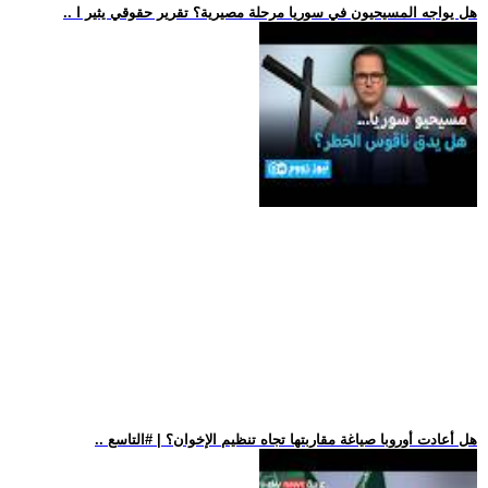
.. هل يواجه المسيحيون في سوريا مرحلة مصيرية؟ تقرير حقوقي يثير ا
.. هل أعادت أوروبا صياغة مقاربتها تجاه تنظيم الإخوان؟ | #التاسع