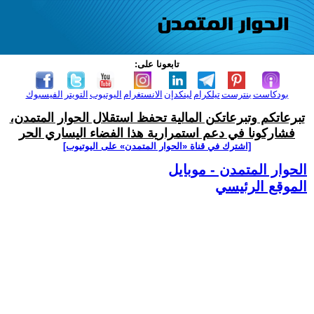
تابعونا على:
بودكاست
بنترست
تيلكرام
لينكدإن
الانستغرام
اليوتيوب
التويتر
الفيسبوك
تبرعاتكم وتبرعاتكن المالية تحفظ استقلال الحوار المتمدن،
فشاركونا في دعم استمرارية هذا الفضاء اليساري الحر
[اشترك في قناة ‫«الحوار المتمدن» على اليوتيوب]
الحوار المتمدن - موبايل
الموقع الرئيسي