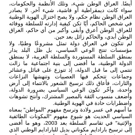
أيضًا. العراق الوطن شيء، وتلك الأنظمة والحكومات،
سواء كانت ديمقراطية أو فاشية، شيء آخر. لا يصادر
العراق الوطن نظام حكم، ولا يصح اختزال الهوية الوطنية
في شخص الحاكم، أيًا تكن كيفية إدارته للسلطة ووفائه
للعراق. الوطن أعرق وأبقى وأكبر من أي حاكم، العراق
الوطن أبدي، والحاكم زائل بعد حين.
لم تتكون في العراق دولة تمثل مشروعًا وطنيًا، ولا
مؤسسات تنتج الوعي السياسي، بل ظل البلد يدار
بمنطق السلطة المستوردة والسلطة الغريبة، لا بمنطق
الدولة الوطنية، ما أفضى إلى بنية اجتماعية ما زالت
تنتمي إلى ما قبل الدولة، إذ تتوزع على قبائل وعشائر
وجماعات تتحكم فيها العصبيات وتنهشها النزاعات
والثارات، فأعاق ذلك ترسيخ الشعور بالانتماء إلى أرض
واحدة، وأخّر تكون الوعي السياسي بضرورة الدولة،
وأضعف منسوب الثقة بالمصير المشترك، وأنتج تشوهات
واضطرابات حادة في الهوية الوطنية.
ما أسهم في عسر ولادة وترسخ مفهوم "المواطن" بمعناه
السياسي الحديث هو شيوع مفهوم "المكونات الطائفية
والإثنية" في تقاسم السلطة بعد 2003، وهو ما أفضى
إلى ترسيخ بارادايم مكوناتي بديل للبارادايم الوطني الذي