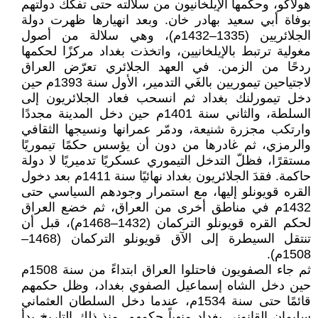
هولاكو، وحكمها الإيلخانيون من سلالته حتى تفكك دولتهم
بوفاة أبي سعيد بهادر خان. وبعد انهيارها ظهرت دولة
الجلائريين (1335–1432م)، وهي سلالة من أصول
مغولية ترتبط بالإيلخانيين، واتخذت بغداد مركزًا لحكمها
ردحًا من الزمن. في العهد الجلائري تعرّض العراق
لاجتياحين تيموريين بالغَي التدمير، الأول سنة 1393م حين
دخل تيمورلنك بغداد ثم انسحب فعاد الجلائريون إلى
السلطة، والثاني سنة 1401م حين دخل المدينة مجددًا
وارتكب مجزرة شنيعة، ودمّر عمرانها ونسيجها الثقافي
والرمزي، ثم غادرها من دون أن يؤسس حكمًا تيموريًا
مستقرًا، فظلّ التدخل التيموري عسكريًا تدميريًا لا دولة
حاكمة. فقدَ الجلائريون بغداد نهائيًا سنة 1411م بعد دخول
القره قويونلو إليها، مع استمرار وجودهم السياسي حتى
1432م في مناطق أخرى من العراق، ثم خضع العراق
لحكم القره قويونلو التركمان (1432–1468م)، قبل أن
تنتقل السيطرة إلى الآق قويونلو التركمان (1468–
1508م).
ثم جاء الصفويون فاحتلوا العراق ابتداءً من سنة 1508م
حين دخل الشاه إسماعيل الصفوي بغداد، وظل حكمهم
قائمًا حتى سنة 1534م، عندما دخل السلطان العثماني
سليمان القانوني بغداد منهياً حكمهم. منذ ذلك التاريخ بدأ