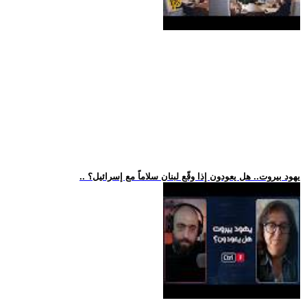
.. يهود بيروت.. هل يعودون إذا وقّع لبنان سلاماً مع إسرائيل؟