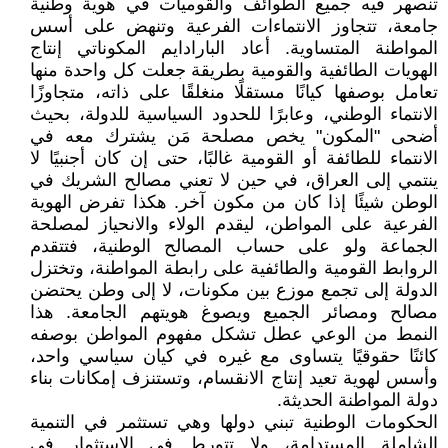
تنصهر فيه جميع الطوائف والقوميات في هوية وطنية
جامعة، تتجاوز الانتماءات الفرعية وتنهض على أسس
المواطنة المتساوية. أعاد البارادايم المكوناتي إنتاج
الهويات الطائفية والقومية بطريقة جعلت كل واحدة منها
تعامل بوصفها كيانًا مستقلًا منغلقًا على ذاته، متجاوزًا
الانتماء الوطني، وعابرًا للحدود السياسية للدولة، بحيث
أضحى "المكون" يخص مصلحة مَن يشترك معه في
الانتماء للطائفة أو القومية غالبًا، حتى إن كان أجنبيًا لا
ينتمي إلى العراق، في حين لا تعني مصالح الشريك في
الوطن شيئًا إذا كان من مكون آخر. هكذا تفرض الهوية
الفرعية على المواطن، ليقدم الولاء والانحياز لمصلحة
الجماعة ولو على حساب المصالح الوطنية، فتتقدم
الروابط القومية والطائفية على رابطة المواطنة، وتختزل
الدولة إلى تجمع موزع بين مكونات، لا إلى وطن يحتضن
مصالح ومصائر الجميع ويصوغ هويتهم الجامعة. هذا
النمط من الوعي عطل تشكل مفهوم المواطن بوصفه
كائنًا حقوقيًا يتساوى مع غيره في كيان سياسي واحد،
وأسس لهوية تعيد إنتاج الانقسام، وتستنزف إمكانات بناء
دولة المواطنة الحديثة.
‏الحكومات الوطنية تبني دولها وهي تستثمر في التنمية
الشاملة المستدامة، ولا تتورط في الاستثمار في