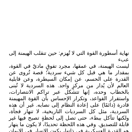
نهاية أسطورة القوة التي لا تُهزم: حين تنقلب الهيمنة إلى
عبء
ليست الهيمنة، في عمقها، مجرد تفوقٍ ماديّ في القوة،
بمقدار ما هي قبل كل شيء سردية؛ قصة تُروى عن
القدرة على الحسم، عن إمكان السيطرة، وعن قابلية
العالم لأن يُدار من مركزٍ واحد. هذه السردية لا تُبنى
بالخطاب وحده، إنها تتشكل عبر تراكم الانتصارات،
واستقرار القواعد، وتكرار الإحساس بأن القوة المهيمنة
قادرة (دائمًا) على إعادة النظام إلى نصابه. غير أن هذه
السردية، مثل كل السرديات التاريخية، لا تنهار فجأة،
ولكنها تتآكل ببطء، حتى تصل إلى لحظةٍ تصبح فيها غير
قابلة للتصديق. وفي هذه اللحظة تحديدًا، لا يكون ما ينهار
هو القدرة العسكرية في ذاتها، يكون الانهيار في الإيمان