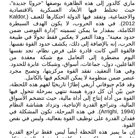
ماري كالدور إلى هذه الظاهرة بوصفها "حروبًا جديدة"،
حيث تختلط فيها الأبعاد العسكرية بالاقتصادية
والاجتماعية، وتفقد فيها الدولة احتكارها للعنف (Kaldor,
2012). في هذه الحروب، لا يكون الهدف السيطرة
الكاملة، بمقدار ما يمكن تسميته "إدارة الفوضى ضمن
حدود معينة". وهذا التغير لا يعكس فقط تحولًا في طبيعة
الحرب، إنه بالإضافة إلى ذلك، يكشف حدود القوة نفسها.
فالقوة التي كانت قادرة على فرض نظام، تجد نفسها
اليوم مضطرة إلى التعامل مع شبكة معقدة من
الفاعلين، دول، جماعات، أسواق، وشبكات عابرة للحدود.
وفي هذا التعقيد، تفقد القوة مركزيتها، وتصبح مجرد
عنصر ضمن منظومة لا يمكن التحكم فيها بالكامل.
وقد قدّم جيوفاني أريغي إطارًا تاريخيًا لفهم هذه اللحظة،
حين بيّن أن كل دورة هيمنة تنتهي بمرحلة تتحول فيها
القوة من أداة إنتاج إلى أداة مالية، حيث تتضخم الأسواق
المالية، وتتراجع القدرة الإنتاجية، وتزداد هشاشة النظام
(Arrighi, 1994). في هذه المرحلة، تكون المشكلة في
فقدان القدرة على توظيف القوة بفعالية، وليس في نقص
القوة.
إن ما يميز هذه اللحظة أيضاً ليس فقط تراجع القدرة