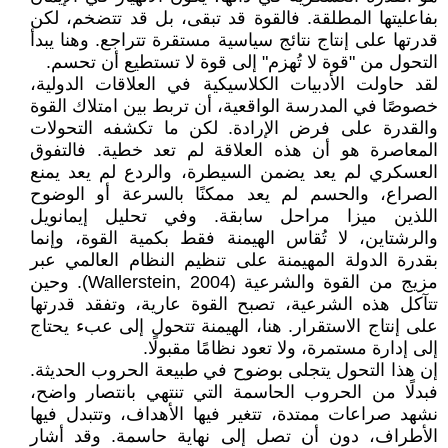
بفاعليتها المطلقة. فالقوة قد تبقى، بل قد تتضخم، لكن
قدرتها على إنتاج نتائج سياسية مستقرة تتراجع. وهنا يبدأ
التحول من "قوة لا تُهزم" إلى قوة لا تستطيع أن تحسم.
لقد حاولت الأدبيات الكلاسيكية في العلاقات الدولية،
خصوصًا في المدرسة الواقعية، أن تربط بين امتلاك القوة
والقدرة على فرض الإرادة. لكن ما تكشفه التحولات
المعاصرة هو أن هذه العلاقة لم تعد خطية. فالتفوق
العسكري لم يعد يضمن السيطرة، والردع لم يعد يمنع
الصراع، والحسم لم يعد ممكنًا بالسرعة أو الوضوح
اللذين ميزا مراحل سابقة. وفي تحليل إيمانويل
والرشتاين، لا تُقاس الهيمنة فقط بكمية القوة، وإنما
بقدرة الدولة المهيمنة على تنظيم النظام العالمي عبر
مزيج من القوة والشرعية (Wallerstein, 2004). وحين
تتآكل هذه الشرعية، تصبح القوة عارية، وتفقد قدرتها
على إنتاج الاستقرار. هنا، الهيمنة تتحول إلى عبء يحتاج
إلى إدارة مستمرة، ولا تعود نظامًا مقبولًا.
إن هذا التحول يتجلى بوضوح في طبيعة الحروب الحديثة.
فبدلًا من الحروب الحاسمة التي تنتهي بانتصار واضح،
نشهد صراعات ممتدة، تتغير فيها الأهداف، وتتبدل فيها
الأطراف، دون أن تصل إلى نهاية حاسمة. وقد أشار