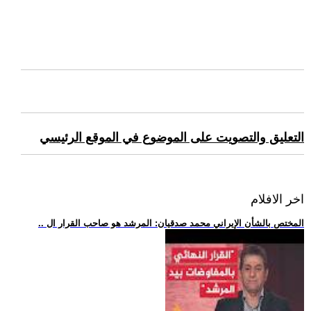
التعليق والتصويت على الموضوع في الموقع الرئيسي
اخر الافلام
.. المختص بالشأن الإيراني محمد صدقيان: المرشد هو صاحب القرار ال