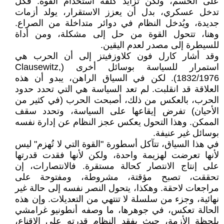
على الحسم، ولكن تزايد كلفة استخدام القوة. فكل
تدخل عسكري، بدل أن يعزز الاستقرار، يولد أزمات
جديدة، ويُدخل النظام في دوائر متداخلة من الصراع.
وهنا، تتحول القوة من حل إلى مشكلة، ومن أداة
للسيطرة إلى مصدر لعدم اليقين.
وقد أشار كارل فون كلاوزفيتز إلى أن الحرب هي
استمرار للسياسة بوسائل أخرى (Clausewitz,
1832/1976). لكن في السياق الراهن، يبدو أن هذه
العلاقة قد انقلبت. لم تعد السياسة هي التي تحدد حدود
الحرب، بالعكس من ذلك، أصبحت الحرب (في كثير من
الأحيان) تفرض إيقاعها على السياسة، وتحدد سقف
الممكن. وهذا التحول يعكس عجز النظام عن إدارة نفسه
بوسائل غير عنيفة.
في هذا السياق، تتآكل أسطورة "القوة التي لا تُهزم" ليس
لأنها تعرضت لهزيمة واحدة، ولكن لأنها فقدت قدرتها
على إنتاج الانتصار كحالة مستقرة. فالانتصارات، إن
تحققت، تصبح مؤقتة، مشروطة، ومفتوحة على
مراجعات لاحقة. وهكذا، يتحول النصر نفسه إلى حالة غير
نهائية، وجزء من سلسلة لا تنتهي من التعديلات. وإن هذه
الحالة تعكس، في جوهرها، ما وصفه أنطونيو غرامشي
بلحظة الأزمة، حيث يفقد النظام قدرته على الإقناع،