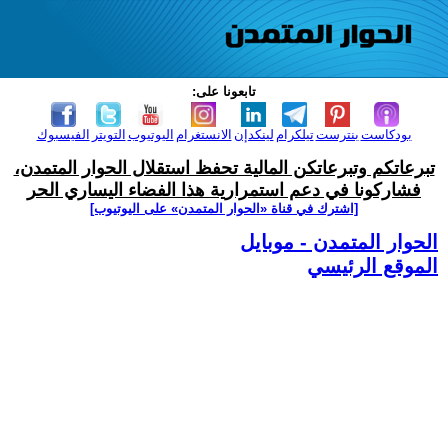
تابعونا على:
بودكاست
بنترست
تيلكرام
لينكدإن
الانستغرام
اليوتيوب
التويتر
الفيسبوك
تبرعاتكم وتبرعاتكن المالية تحفظ استقلال الحوار المتمدن،
فشاركونا في دعم استمرارية هذا الفضاء اليساري الحر
[اشترك في قناة ‫«الحوار المتمدن» على اليوتيوب]
الحوار المتمدن - موبايل
الموقع الرئيسي