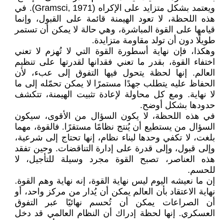
ويعتمد بشكل متزايد على الإكراه (Gramsci, 1971). في
هذه اللحظة، لا تعود الهيمنة قائمة على القبول، وإنما
قيامها على القوة المباشرة، وهي حالة لا يمكن أن تستمر
طويلًا دون أن تولد مقاومة متزايدة.
وهكذا، فإن نهاية أسطورة القوة التي لا تُهزم لا تعني
اختفاء القوة، بقدر ما تعني فقدانها لقدرتها على تنظيم
العالم. إنها لحظة يتحول فيها التفوق إلى عبء، لأن
الحفاظ عليه يتطلب جهدًا مستمرًا لا يمكن تحمّله إلى ما
لا نهاية. ومع كل محاولة لإعادة تثبيت الهيمنة، تتكشف
حدودها بشكل أوضح.
في هذه اللحظة، لا يكون السؤال من الأقوى، سيكون
السؤال من يستطيع أن يُنتج نظامًا مستقرًا. فالقوة، مهما
بلغت، لا تكفي وحدها لبناء نظام، إنها تحتاج إلى شرعية،
وإلى قبول، وإلى قدرة على إدارة التناقضات. وحين تفقد
هذه العناصر، تصبح القوة مجرد وسيلة للتأجيل، لا
للحسم.
إن ما نعيشه اليوم ليس نهاية القوة، إنه نهاية وهم القوة.
نهاية الاعتقاد بأن العالم يمكن أن يُدار من مركز واحد، أو
أن الصراعات يمكن أن تُحسم نهائيًا عبر التفوق
العسكري. إنها لحظة إدراك أن النظام العالمي قد دخل