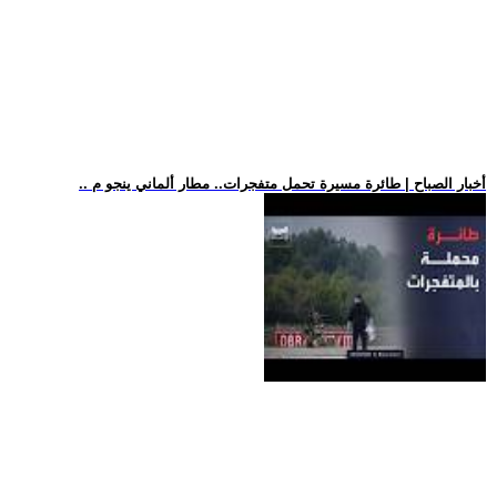
.. أخبار الصباح | طائرة مسيرة تحمل متفجرات.. مطار ألماني ينجو م