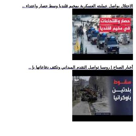
.. الاحتلال يواصل عمليته العسكرية بمخيم قلنديا وسط حصار واعتداء
.. أخبار الصباح | روسيا تواصل التقدم الميداني وتكثف دفاعاتها بإ