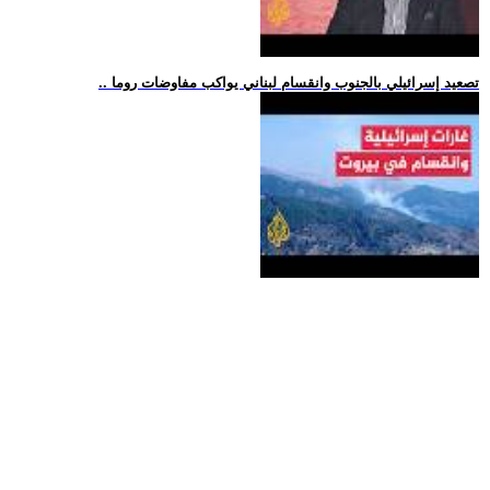
.. تصعيد إسرائيلي بالجنوب وانقسام لبناني يواكب مفاوضات روما