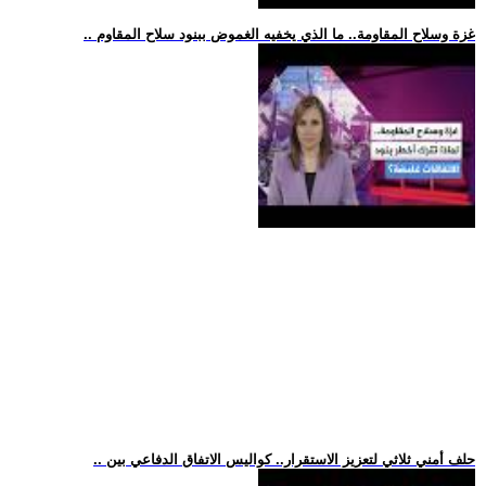
.. غزة وسلاح المقاومة.. ما الذي يخفيه الغموض ببنود سلاح المقاوم
.. حلف أمني ثلاثي لتعزيز الاستقرار.. كواليس الاتفاق الدفاعي بين