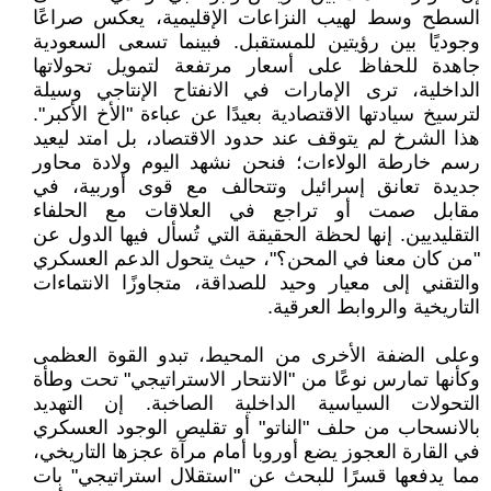
السطح وسط لهيب النزاعات الإقليمية، يعكس صراعًا
وجوديًا بين رؤيتين للمستقبل. فبينما تسعى السعودية
جاهدة للحفاظ على أسعار مرتفعة لتمويل تحولاتها
الداخلية، ترى الإمارات في الانفتاح الإنتاجي وسيلة
لترسيخ سيادتها الاقتصادية بعيدًا عن عباءة "الأخ الأكبر".
هذا الشرخ لم يتوقف عند حدود الاقتصاد، بل امتد ليعيد
رسم خارطة الولاءات؛ فنحن نشهد اليوم ولادة محاور
جديدة تعانق إسرائيل وتتحالف مع قوى أوربية، في
مقابل صمت أو تراجع في العلاقات مع الحلفاء
التقليديين. إنها لحظة الحقيقة التي تُسأل فيها الدول عن
"من كان معنا في المحن؟"، حيث يتحول الدعم العسكري
والتقني إلى معيار وحيد للصداقة، متجاوزًا الانتماءات
التاريخية والروابط العرقية.
وعلى الضفة الأخرى من المحيط، تبدو القوة العظمى
وكأنها تمارس نوعًا من "الانتحار الاستراتيجي" تحت وطأة
التحولات السياسية الداخلية الصاخبة. إن التهديد
بالانسحاب من حلف "الناتو" أو تقليص الوجود العسكري
في القارة العجوز يضع أوروبا أمام مرآة عجزها التاريخي،
مما يدفعها قسرًا للبحث عن "استقلال استراتيجي" بات