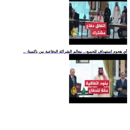
.. -أي هجوم استهداف للجميع-.. معالم الشراكة الدفاعية بين باكستا