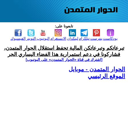
تابعونا على:
بودكاست
بنترست
تيلكرام
لينكدإن
الانستغرام
اليوتيوب
التويتر
الفيسبوك
تبرعاتكم وتبرعاتكن المالية تحفظ استقلال الحوار المتمدن،
فشاركونا في دعم استمرارية هذا الفضاء اليساري الحر
[اشترك في قناة ‫«الحوار المتمدن» على اليوتيوب]
الحوار المتمدن - موبايل
الموقع الرئيسي