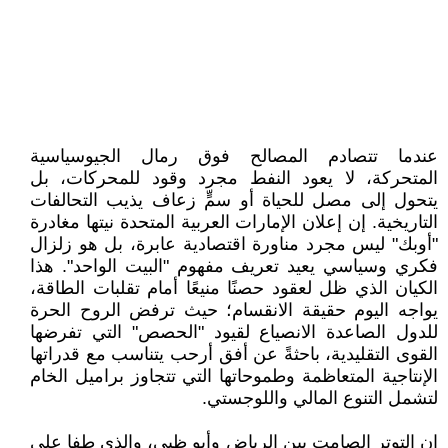
عندما تتصادم المصالح فوق رمال الجيوسياسية
المتحركة، لا يعود النفط مجرد وقود للمحركات، بل
يتحول إلى مصل للحياة أو سمٍّ زعاف يذيب التحالفات
التاريخية. إن إعلان الإمارات العربية المتحدة نيتها مغادرة
"أوبك" ليس مجرد مناورة اقتصادية عابرة، بل هو زلزال
فكري وسياسي يعيد تعريف مفهوم "البيت الواحد". هذا
الكيان الذي ظل لعقود حصنًا منيعًا أمام تقلبات الطاقة،
يواجه اليوم حقيقة الانقسام؛ حيث ترفض الروح الحرة
للدول الصاعدة الانصياع لقيود "الحصص" التي تفرضها
القوى التقليدية، باحثةً عن أفق أرحب يتناسب مع قدراتها
الإنتاجية المتعاظمة وطموحاتها التي تتجاوز براميل الخام
لتشمل التنوع المالي واللوجستي.
إن التوتر الصامت بين الرياض وأبو ظبي، والذي طفا على