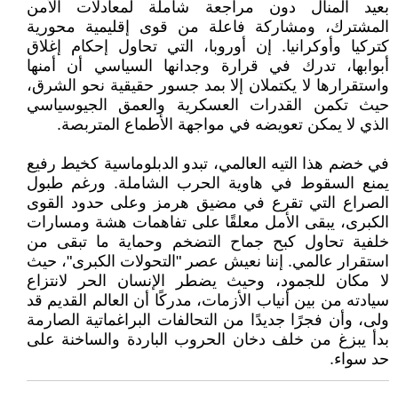
بعيد المنال دون مراجعة شاملة لمعادلات الأمن
المشترك، ومشاركة فاعلة من قوى إقليمية محورية
كتركيا وأوكرانيا. إن أوروبا، التي تحاول إحكام إغلاق
أبوابها، تدرك في قرارة وجدانها السياسي أن أمنها
واستقرارها لا يكتملان إلا بمد جسور حقيقية نحو الشرق،
حيث تكمن القدرات العسكرية والعمق الجيوسياسي
الذي لا يمكن تعويضه في مواجهة الأطماع المتربصة.
في خضم هذا التيه العالمي، تبدو الدبلوماسية كخيط رفيع
يمنع السقوط في هاوية الحرب الشاملة. ورغم طبول
الصراع التي تقرع في مضيق هرمز وعلى حدود القوى
الكبرى، يبقى الأمل معلقًا على تفاهمات هشة ومسارات
خلفية تحاول كبح جماح التضخم وحماية ما تبقى من
استقرار عالمي. إننا نعيش عصر "التحولات الكبرى"، حيث
لا مكان للجمود، وحيث يضطر الإنسان الحر لانتزاع
سيادته من بين أنياب الأزمات، مدركًا أن العالم القديم قد
ولى، وأن فجرًا جديدًا من التحالفات البراغماتية الصارمة
بدأ يبزغ من خلف دخان الحروب الباردة والساخنة على
حد سواء.