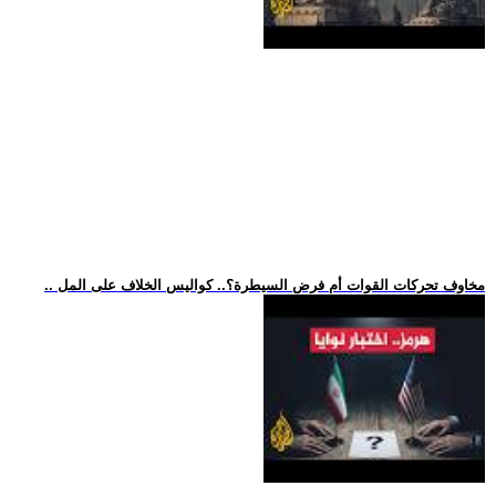
.. مخاوف تحركات القوات أم فرض السيطرة؟.. كواليس الخلاف على المل