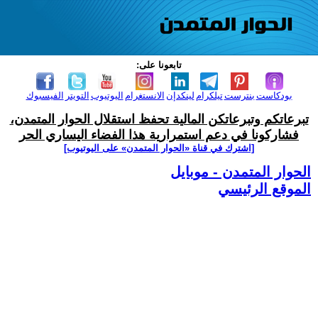
تابعونا على:
بودكاست
بنترست
تيلكرام
لينكدإن
الانستغرام
اليوتيوب
التويتر
الفيسبوك
تبرعاتكم وتبرعاتكن المالية تحفظ استقلال الحوار المتمدن،
فشاركونا في دعم استمرارية هذا الفضاء اليساري الحر
[اشترك في قناة ‫«الحوار المتمدن» على اليوتيوب]
الحوار المتمدن - موبايل
الموقع الرئيسي