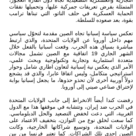
التجارية والعسكرية التصعيدية تجاه دول القارة العجوز،
المتمثلة بفرض تعريفات جمركية عليها، وتحميلها نفقات
الحماية العسكرية في حلف الناتو، التي تبناها ترامب
بقوة، بعد صعوده للسلطة.
تعكس سياسة إسبانيا تجاه الصين مقدمة لتحوّل سياسي
مهم داخل أوروبا عن الولايات المتحدة، والذي ارتبط
مباشرة بسياق هذه الحرب. وقعت أسبانيا بالفعل خلال
الشهر الجاري 19 اتفاقية مع الصين تشمل مجالات
متعددة استثمارية وتجارية وتكنولوجية وبحث علمي،
الأمر الذي يعكس نية إسبانية لتعاون اطاري شامل وحوار
استراتيجي متكامل، وليس اتفاقا عابرا، والذي قد يشجع
دولاً أوربية أخرى لأن تحذو حذوها، ما يجعل إسبانيا بوابة
لإختراق صناعي صيني إلى أوروبا.
رفضت كندا أيضاً الانخراط إلى جانب الولايات المتحدة
في الحرب ضد إيران، وتتشابه في موقفها هذا مع الدول
الغربية، التي دعت لخفض التصعيد والحل الدبلوماسي.
كما سعت لخلق نوع من التوازن، بتخفيف الاعتماد على
الولايات المتحدة، وتوسيع شراكاتها الخارجية، وكانت
الصين إحدى تلك الشراكات. كما تعتبر فرنسا من بين