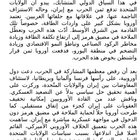
في هذا السياق الدولي المتشابك، يبدو أن الولايات
المتحدة تدفع ثمن الحرب مع إيران، وحاله الاستنزاف
الناجمة عنها، في علاقاتها مع حلفائها الغربيين. تعتمد
أوروبا بشكل كبير على واردات الطاقة، خصوصاً تلك
القادمة من الشرق الأوسط. أدّت هذه الحرب وتعطّل
الملاحة في مضيق هرمز إلى ارتفاع تكلفة الطاقة وزيادة
مخاطر الركود الصناعي وتباطؤ النمو الاقتصادي وزيادة
التضخم في منطقة اليورو، فدفعت أوروبا ثمن قرار
واشنطن بخوض هذه الحرب.
بعد أن رفض معظمها المشاركة في الحرب، دعت دول
أوروبية، على رأسها فرنسا وألمانيا وبريطانيا، لاستئناف
المفاوضات بين إيران والولايات المتّحدة، وركزت على
أهمية تحقيق حل سياسي بدلاً عن التصعيد العسكري.
وناقش عدد من القادة الأوروبيين إمكانية تخفيف
العقوبات على إيران كجزء من إتفاق مستقبلي. كما
طرحت أوروبا حلاً لحماية الملاحة في مضيق هرمز دون
الدخول في مواجهة عسكرية مباشرة مع إيران. ساهمت
هذه الحرب بتعميق الخلاف الأوروبي الأميركي، القائم
أصلا قبل اندلاعها، بسبب سياسات الولايات المتحدة