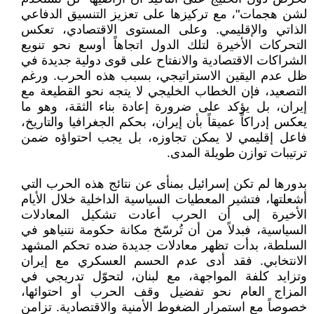
لشن هجمات"، مع تركيزها على تعزيز التنسيق الدفاعي
الذاتي والإقليمي. وعلى المستوى الاقتصادي، تعكس
التحركات الأخيرة لتلك الدول اتجاهاً أوسع نحو تنويع
الشراكات الاقتصادية والانفتاح على قوى دولية جديدة في
ظل عدم اليقين الاستراتيجي، بسبب هذه الحرب. ورغم
التصعيد، فإن الخطاب الخليجي لا يتجه نحو القطيعة مع
إيران، بل يؤكد على ضرورة إعادة بناء الثقة، وهو ما
يعكس إدراكاً عميقاً بأن إيران، بحكم الجغرافيا والتاريخ،
فاعل إقليمي لا يمكن تجاوزه، بل يجب احتواؤه ضمن
ترتيبات توازن طويلة المدى.
بدورها لم تكن إسرائيل بمنأى عن نتائج هذه الحرب التي
أشعلتها، فتشير المعطيات السياسية الداخلية خلال الأيام
الأخيرة إلى أن الحرب أعادت تشكيل المعادلات
السياسية، فبدلاً من أن تُرسّخ مكانة حكومة نتنياهو في
السلطة، بدأت تظهر معادلات جديدة ضده تحكم المشهد
الانتخابي. فقد أدى عدم الحسم العسكري مع إيران
وتزايد كلفة المواجهة، مع لبنان، لتحوّل تدريجي في
المزاج العام نحو تفضيل وقف الحرب أو احتوائها،
خصوصاً مع استمرار الضغوط الأمنية والاقتصادية. تزامن