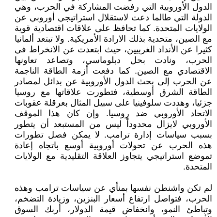
الدول الأوروبية التي رفضت المشاركة في الحرب، وهي
الدولة التي طالما دعت لاستقلال استراتيجي أوروبي عن
الولايات المتحدة. كما تحافظ على علاقات اقتصادية قوية
مع الصين، متحدية بذلك الارادة الأمريكية. ولا تبتعد ألمانيا
كثيرا عن الأنداد الغربيين، حيث ابتعدت عن الانخراط في
الحرب، ونادت بحل دبلوماسي، وتصاعد تعاونها
الاقتصادي مع الصين. كما دفعت أزمة الطاقة الناجمة
عن الحرب إلى بحث الدول الأوروبية عن بدائل لمصادر
الطاقة الشرق أوسطية، فتطورت علاقاتها مع روسيا
جزئيا، وهددت سلوفينيا على سبيل المثال بعرقلة عقوبات
الاتحاد الأوروبي ضد روسيا. وإن كان هذا الموقف
الأوروبي لايزال محدوداً ليس من المستبعد أن يتطور
بسبب سياسات إدارة ترامب. لا يمكن فصل تطورات
هذه الحرب عن تحولات أوروبية أوسع باتجاه إعادة
تموضع استراتيجي يتجاوز العلاقة التقليدية مع الولايات
المتحدة.
لم تكن واشنطن نفسها بمنأي عن سياسات ترامب وهذه
الحرب، فتواصل ارتفاع أسعار البنزين، وزيادة التضخم،
وتباطئ النمو، وانخفاض قيمة الدولار، أربك السوق