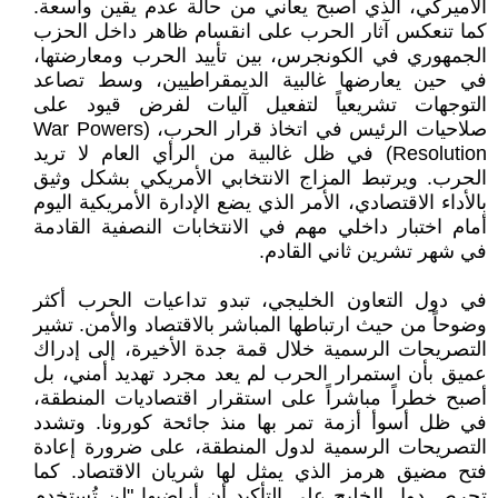
الأميركي، الذي أصبح يعاني من حالة عدم يقين واسعة.
كما تنعكس آثار الحرب على انقسام ظاهر داخل الحزب
الجمهوري في الكونجرس، بين تأييد الحرب ومعارضتها،
في حين يعارضها غالبية الديمقراطيين، وسط تصاعد
التوجهات تشريعياً لتفعيل آليات لفرض قيود على
صلاحيات الرئيس في اتخاذ قرار الحرب، (War Powers
Resolution) في ظل غالبية من الرأي العام لا تريد
الحرب. ويرتبط المزاج الانتخابي الأمريكي بشكل وثيق
بالأداء الاقتصادي، الأمر الذي يضع الإدارة الأمريكية اليوم
أمام اختبار داخلي مهم في الانتخابات النصفية القادمة
في شهر تشرين ثاني القادم.
في دول التعاون الخليجي، تبدو تداعيات الحرب أكثر
وضوحاً من حيث ارتباطها المباشر بالاقتصاد والأمن. تشير
التصريحات الرسمية خلال قمة جدة الأخيرة، إلى إدراك
عميق بأن استمرار الحرب لم يعد مجرد تهديد أمني، بل
أصبح خطراً مباشراً على استقرار اقتصاديات المنطقة،
في ظل أسوأ أزمة تمر بها منذ جائحة كورونا. وتشدد
التصريحات الرسمية لدول المنطقة، على ضرورة إعادة
فتح مضيق هرمز الذي يمثل لها شريان الاقتصاد. كما
تحرص دول الخليج على التأكيد أن أراضيها "لن تُستخدم