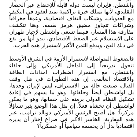
واشنطن. فإيران ليست دولة قابلة للإخضاع عبر الحصار
التقليدي، لأنها تمتلك خبرة تراكمية تمتد لعقود في التكيف
مع العقوبات، وشبكات التفاف اقتصادية، وعمقاً جغرافياً
وشراكات تتجاوز مضيق هرمز نفسه. وهنا تتكشف
مفارقة هذا المسار، فبينما تسعى واشنطن لإجبار طهران
على الاستسلام عبر الضغط الاقتصادي، يبدو أنها من يقع
في ذلك الفخ، ويدفع الثمن الأكبر لاستمرار هذه الحرب.
فالضغوط المتواصلة لاستمرار الأزمة في الشرق الأوسط
تتحول تدريجياً إلى الداخل الأمريكي وإلى حلفاء
واشنطن، مع استمرار اضطراب امدادات الطاقة
والاقتصاد العالمي. إن هذه التطورات في ظل وقف
القتال، صنعت حالة من الاستنزاف، ليس لإيران وحدها،
بل لواشنطن أيضاً وحلفائها، وهو ما يسهم في إعادة
تشكيل النظام الدولي برمته على حسابها، وهو ما يمكن
لواشنطن أن تخشاه فعلاً. إن مثل هذا الوضع يثير تساؤلاً
مركزياً: هل أصبح الرئيس الأميركي دونالد ترامب، عبر
هذه المقاربة، الخاسر الأكبر في صراع اختار أن يديره
اقتصادياً بدل أن يحسمه سياسياً أو عسكرياً؟