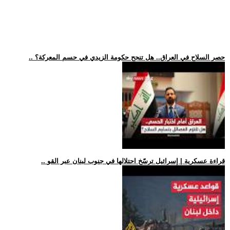
.. حصر السلاح في العراق.. هل تنجح حكومة الزيدي في حسم المعركة؟
.. قراءة عسكرية | إسرائيل ترسّخ احتلالها في جنوب لبنان عبر القو