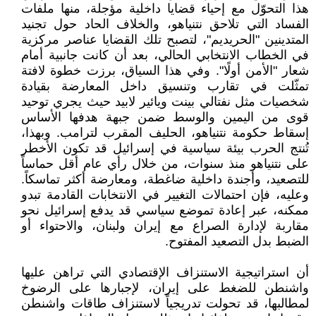
هذا التحوّل مع إحياء قضايا داخلية مؤجلة، منها ملفات
الفساد التي تلاحق نتنياهو، والخلاف الحاد حول تجنيد
المتدينين "الحريديم"، لتصبح تلك القضايا عناصر مركزية
في الخطاب الانتخابي الحالي، بعد أن كانت جانبية أمام
شعار "الأمن أولًا". وفي هذا السياق، برزت خطوة لافتة
تمثّلت في تقارب وتنسيق داخل المعارضة بقيادة
شخصيات مثل نفتالي بينت ويائير لابيد حيث يجري توحيد
قوى من اليمين والوسط ضمن جبهة هدفها الأساس
إسقاط حكومة نتنياهو، الحليف المقرب لترامب. وبهذا،
تُنتج الحرب بيئة سياسية في إسرائيل قد تكون الأخطر
على نتنياهو منذ سنوات، من خلال رأي عام أقل حماساً
للتصعيد، وأجندة داخلية ضاغطة، ومعارضة أكثر تماسكاً.
وعليه، فإن احتمالات التغيير في الانتخابات القادمة تبدو
ممكنه، عبر إعادة تموضع سياسي قد يدفع إسرائيل نحو
مقاربة لإدارة الصراع مع إيران ولبنان، والاحتواء أو
الضبط بدل التصعيد المفتوح.
أن استراتيجية الاستنزاف الإقتصادي التي تراهن عليها
واشنطن للضغط على إيران، لإجبارها على الرضوخ
لمطالبها، قد تحولت تدريجياً لاستنزاف طاقات واشنطن