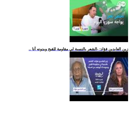
.. زين العابدين فؤاد: -الشعر بالنسبة لي مقاومة للقبح وبدونه أنا