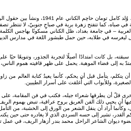
في الديوانية، حيث الزرعُ يحنُّ للماء كما تحن
 في صباه، كما تتفتح زهرة برية في صباحٍ جنوبيّ، لا تنتظر تصفيق
ربية – في جامعة بغداد، ظل الكناني مسكونًا بهاجس الكلمة، 
ج عام 1966 – 1967، لا ليغادر الأدب، بل ليغرسه في طلابه، حين حمل طبشور الل
قته، بل كانت امتدادًا أصيلًا لتجربة الجذور، وتنويعًا حيًا ع
 يمتدّ به إلى فضاء الموهبة. يحمل على ظهر قافيته هموم النا
تكلم، يتأمل قبل أن يحكم، كأنما يعيدُ كتابة العالم من زاوية
لصغيرة، وللأبواب التي أُغلقت على أسرار الطيبين.
رى قلّ أن يطرقها شعراء جيله، فكتب في فن المقامة، على طر
يها أن يحيي ذلك الفن العريق بروح عراقية، تنبض بهموم الريف 
نما أراد أن ينقل الشعر من الورق إلى الخشبة، من التأمل إل
م القدر، تشير إلى حسه السردي الذي لا يغادره حتى حين يكتب
الضوء ديوان الشاعر الراحل محمد بندر أزهار الريف، في عمل تو