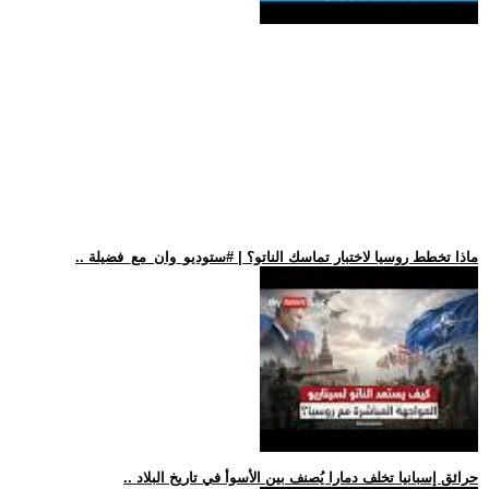
.. ماذا تخطط روسيا لاختبار تماسك الناتو؟ | #ستوديو_وان_مع_فضيلة
.. حرائق إسبانيا تخلف دمارا يُصنف بين الأسوأ في تاريخ البلاد