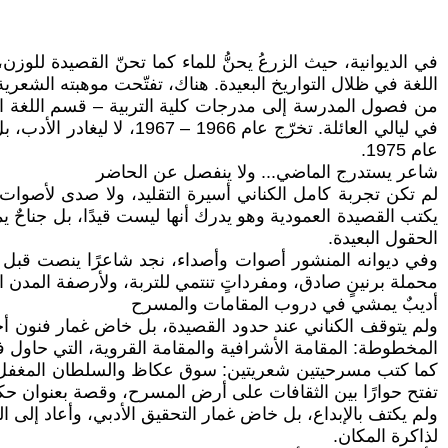
اللغة في ظلال التواريخ البعيدة. هناك، تفتّحت موهبته الشعرية
من فصول المدرسة إلى مدرجات كلية التربية – قسم اللغة الع
في ليالي العائلة. تخرّ
عام 1975.
شاعر يستدرج الماضي... ولا ينفصل عن الحاضر
لم تكن تجربة كامل الكناني أسيرة التقليد، ولا صدى لأصوات سب
يكتب القصيدة العمودية وهو يدرك أنها ليست قيدًا، بل جناحٌ
الحقول البعيدة.
وفي ديوانه المنشور أصوات وأصداء، نجد شاعرًا ينصت قبل أن ي
محملة برنينٍ صادق، ومفرداتٍ تنتمي للتربة، ولأرصفة المدن ا
أديبٌ يمشي في دروب المقامات والمسرح
ولم يتوقف الكناني عند حدود القصيدة، بل خاض غمار فنون أخ
المخطوطة: المقامة الأشرافية والمقامة القروية، التي حاول ف
كما كتب مسرحيتين شعريتين: سوق عكاظ والسلطان المغفل، وكأ
تفتح حوارًا بين الثقافات على أرض المسرح، وقصة بعنوان حك
ولم يكتف بالإبداع، بل خاض غمار التحقيق الأدبي، وأعاد إلى 
لذاكرة المكان.