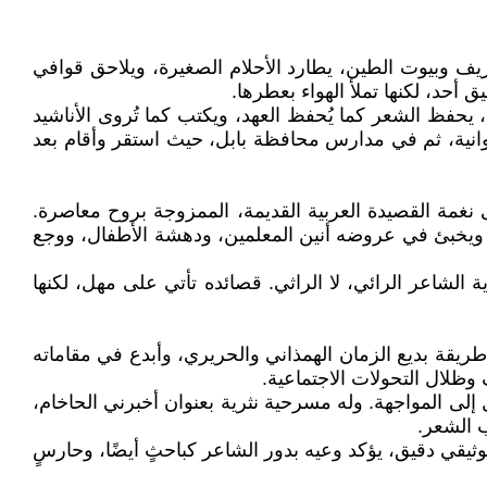
ّ القصيدة للوزن، وُلد كامل تومان حاچم الكناني عام 1941، ونشأ بين حقول الريف وبيوت الطين، يطارد الأحلام الصغيرة، ويلاحق قوافي
 أحد، لكنها تملأ الهواء بعطرها.
يحفظ الشعر كما يُحفظ العهد، ويكتب كما تُروى الأناشيد
غة في مدارس الديوانية، ثم في مدارس محافظة بابل، حيث استقر وأقام بعد
لى نغمة القصيدة العربية القديمة، الممزوجة بروح معاصرة.
س، ويخبئ في عروضه أنين المعلمين، ودهشة الأطفال، ووجع
 الشاعر الرائي، لا الراثي. قصائده تأتي على مهل، لكنها
يقة بديع الزمان الهمذاني والحريري، وأبدع في مقاماته
وظلال التحولات الاجتماعية.
ى المواجهة. وله مسرحية نثرية بعنوان أخبرني الحاخام،
 الشعر.
ثيقي دقيق، يؤكد وعيه بدور الشاعر كباحثٍ أيضًا، وحارسٍ