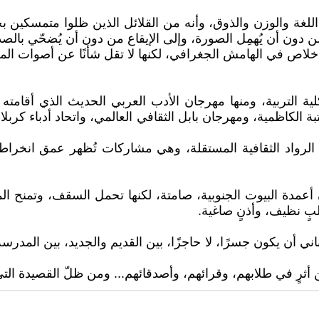
غة والوزن والذوق، وأنه من القلائل الذين ظلوا متمسكين بجوه
ن دون أن يُهمِل الصورة، وإلى الإيقاع من دون أن يُضحّي بالص
إخلاص في الهامش الجغرافي، لكنها لا تقل شأنًا عن أصوات المر
ية التربية، ومنها مهرجان الأدب العربي الحديث الذي أقامت
عتبة الكاظمية، ومهرجان بابل الثقافي العالمي، واتحاد أدباء ك
 الرواد الثقافية المستقلة، وهي مشاركات تُظهر عمق انخرا
ن أعمدة البيوت الجنوبية، صامتة، لكنها تحمل السقف، وتمنح 
بٍ نظيف، وأذنٍ صاغية.
اني أن يكون جسرًا، لا حاجزًا، بين القديم والجديد، بين المدر
ن أثرٍ في طلابهم، وقرائهم، وأصدقائهم... ومن ظلّ القصيدة التي