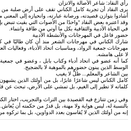
رأي النقاد: شاعر الأصالة والاتزان
يرى النقاد أن تجربة كامل الكناني تقف على أرض صلبة من الل
أشادوا بتوازن قصيدته، ورصانة عبارته، وانحيازه إلى المعنى م
وقد اعتبره بعض النقاد "واحدًا من الأصوات التي بقيت تنبض ب
في الحياة الأدبية والثقافية بكل ما أوتي من طاقة وانتماء.
حضور فاعل في المهرجانات والأنشطة الأدبية
شارك الكناني في مهرجانات الشعر منذ أن كان طالبًا في كل
مهرجانات جمعية الرواد، ومناسبات اتحاد الأدباء، وفعاليات ال
لا على هامشه.
كما أنه عضو في اتحاد أدباء وكتاب بابل ، وعضو في جمعية
الوسط الذين يبنون حضورهم بالموهبة لا بالضجيج.
بين الشاعر والمعلم... ظلٌّ لا يغيب
كامل الكناني ليس شاعرًا عابرًا، بل من أولئك الذين يشبهو
كلماته لا تطير إلى الغيم، بل تمشي على الأرض، تبحث عن قل
وفي زمن تتنازع فيه القصيدة بين التراث والتجريب، اختار الكن
بالنسبة له، ليس هواية ولا مهنة، بل قدرٌ من حكمته أن يُعاش.
إنه من أولئك الذين لا يُقاسون بعدد الدواوين، بل بما تركوه م