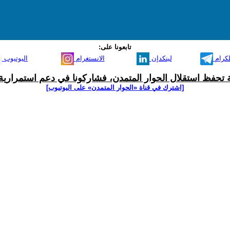
تابعونا على:
لكرام
لينكدإن
الانستغرام
اليوتيوب
ية تحفظ استقلال الحوار المتمدن، فشاركونا في دعم استمرارية 
[اشترك في قناة ‫«الحوار المتمدن» على اليوتيوب]