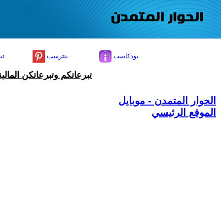
بودكاست
بنترست
تي
تبرعاتكم وتبرعاتكن المال
الحوار المتمدن - موبايل
الموقع الرئيسي