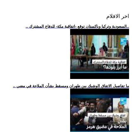
اخر الافلام
.. السعودية وتركيا وباكستان توقع -اتفاقية مكة- للدفاع المشترك..
.. ما تفاصيل الاتفاق الوشيك بين طهران ومسقط بشأن الملاحة في مضي