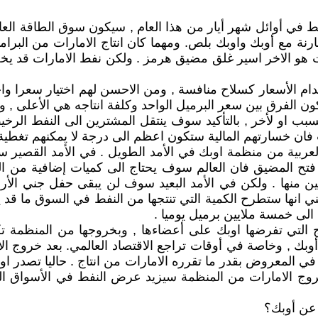
 في أوائل شهر أيار من هذا العام , سيكون سوق الطاقة العالم
ارنة مع أوبك واوبك بلص. ومهما كان انتاج الامارات من البرا
ت هو الاخر اسير غلق مضيق هرمز . ولكن نفط الامارات قد يخل 
دام الأسعار كسلاح منافسة , ومن الاحسن لهم اختيار سعرا واحد
ن الفرق بين سعر البرميل الواحد وكلفة انتاجه هي الأعلى , ول
بب او لأخر , بالتأكيد سوف ينتقل المشترين الى النفط الرخ
 فان خسارتهم المالية ستكون اعظم الى درجة لا يمكنهم تغطية كل
لعربية من منظمة اوبك في الأمد الطويل . في الأمد القصير 
تح المضيق فان العالم سوف يحتاج الى كميات إضافية من الن
جين منها . ولكن في الأمد البعيد سوف لن يبقى حفل جني الأرب
ي انها ستطرح الكمية التي تنتجها من النفط في السوق ما قد ين
ج التي تفرضها اوبك على أعضاءها , وبخروجها من المنظمة تكو
وبك , وخاصة في أوقات تراجع الاقتصاد العالمي. بعد خروج ا
 عن أوبك؟