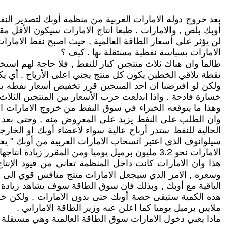
بعد خروج دولة الامارات العربية من منظمة أوبك لتصدير النفط
أوبك بلص , والامارات . طبعا انتاج الامارات سيكون الأقل مق
لن يؤثر على أسعار الطاقة العالمية , حيث اصبح نفط الامارا
الامارات بسياسة نفطية مستقلة بها . كيف ؟
طالما وان هناك ثلاث منتجين كبار للنفط , فلا حاجة لهم استخ
نقطة تلاقي الخطين يكون كل منتج يجني اعلى الأرباح . أي يكو
ولكن لو افترضنا ان احد المنتجين قرر تخفيض أسعار نفطه بس
خسارة فادحة . واذا اندلعت حرب الأسعار بين المنتجين الثلاث
وهذا ما يتوقعه الخبراء في سوق النفط من خروج الامارات ا
وان الطلب على النفط يزيد على المعروض منه , وحتى بعد ف
الحالية للنفط ستدر أرباح عالية سواء لأعضاء أوبك او الخار
سيلوانوف الذي اعتبر انسحاب الامارات العربية من أوبك " يعن
الامارات نحو 3.2 مليون برميل يوميا ومن المقرر زيادة انتاجها الى خمسة ملايين برميل يوميا .
هذا وان الامارات كانت داخل المنظمة تعاني من قيود الإنتا
وسعره , الامر الذي سيجعل الامارات منتج منافس قوي الى أ
ملايين برميل يوميا كما اعلن عنه وزير الطاقة الاماراتي .
ماذا يعني دخول الامارات سوق الطاقة العالمية وهي مستقلة