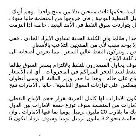
ية يحكمها ثلاث منتجين بدلا من منتج واحدا , وهم أوبك ,
ميل النفطية اليومية , فان خروجها من المنظمة حاليا سوف
بتوازنات سوق النفط في الأمد البعيد , خاصة اذا التزمت
ا , طالما وان الكلفة الحدية تساوي الايراد الحادي . ففي
ا يوجد سبب لأي من المنتجين التلاعب بالأسعار.
يص , ويتركون النفط عالي السعر , مما يعرض أصحابه الى
فة الإنتاج .
سوف يحاول المصدرون للنفط بالالتزام بسعر السوق طالما
فط لسد العجز المتراكم في المخزونات . أي ان الأسعار
اح على حاله , وهذا ما حذر وزير المالية الروسي أنطوان
عكس على توازنات السوق العالمية". حاليا , الامارات تنتج
ن الامارات لها كامل الحرية بقرار حجم الإنتاج النفطي
لامارات من المنظمة سوف توزع حصة الامارات بين الدول
الباقية مع أوبك , وبذلك فان سوق الطاقة سوف يشاهد زيادة في المعروض بقدر ما تقرره الامارات من انتاج . حاليا تصدر اوبك ما يقارب 20 مليون برميل يوميا بما فيها الامارات , وان
هذه الكمية ستبقى حصة أوبك حتى بدون الامارات , ولكن خروج الامارات من المنظمة سيزيد عرض النفط في الأسواق العالمية بنحو 3.2 مليون برميل يوميا وسوف يزداد ليكون 5