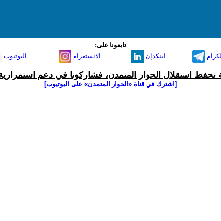
تابعونا على:
لكرام
لينكدإن
الانستغرام
اليوتيوب
ية تحفظ استقلال الحوار المتمدن، فشاركونا في دعم استمرارية 
[اشترك في قناة ‫«الحوار المتمدن» على اليوتيوب]