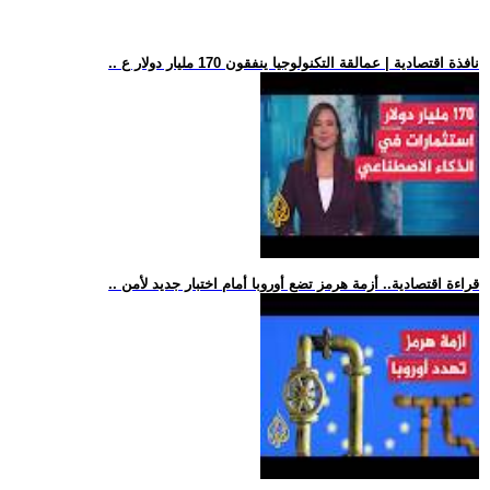
.. نافذة اقتصادية | عمالقة التكنولوجيا ينفقون 170 مليار دولار ع
.. قراءة اقتصادية.. أزمة هرمز تضع أوروبا أمام اختبار جديد لأمن