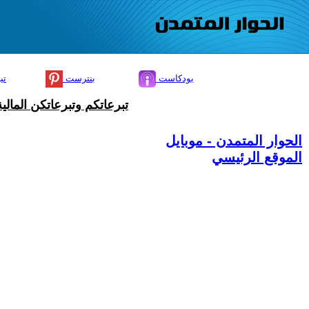
بودكاست
بنترست
تي
تبرعاتكم وتبرعاتكن المال
الحوار المتمدن - موبايل
الموقع الرئيسي