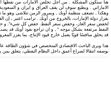
هنا ستكون المشكلة . من اجل تخلص الامارات من نفطها 
الاماراتي . وبطبع سوف لن يقف العراق و ايران و السعودي
وهكذا , تضعف منظمة أوبك , وبمرور الزمن تتلاشى وهو ما تريد
بقرار دولة الإمارات، بالخروج من أوبك . ترامب اعتبر ، إن
لخفض سعر الغاز، وخفض سعر النفط. خفض كل شيء". و حسب 
النفط مرتفعة بشكل موجه " , و ان تراجع نفوذ أوبك قد يصب
قد يخلق منافسًا قويًا يعمل خارج قيود الإنتاج، بما يعزز الم
هذا ويرى الباحث الاقتصادي المتخصص في شؤون الطاقة عامر
بوصفه انتقالا لصراع أعمق داخل النظام النفطي، يتعلق بمن يم