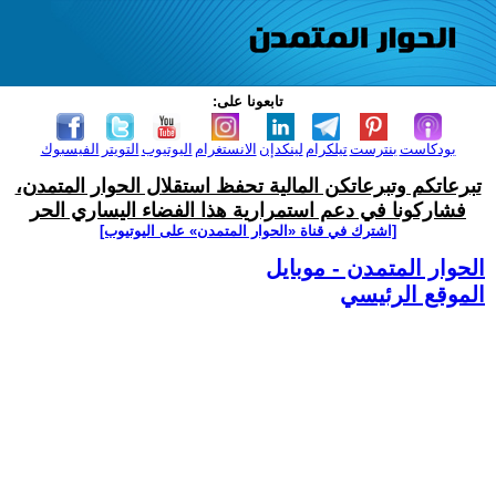
تابعونا على:
بودكاست
بنترست
تيلكرام
لينكدإن
الانستغرام
اليوتيوب
التويتر
الفيسبوك
تبرعاتكم وتبرعاتكن المالية تحفظ استقلال الحوار المتمدن،
فشاركونا في دعم استمرارية هذا الفضاء اليساري الحر
[اشترك في قناة ‫«الحوار المتمدن» على اليوتيوب]
الحوار المتمدن - موبايل
الموقع الرئيسي