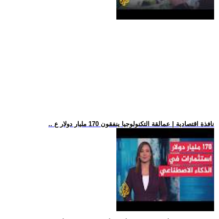
.. نافذة اقتصادية | عمالقة التكنولوجيا ينفقون 170 مليار دولار ع