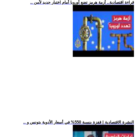
.. قراءة اقتصادية.. أزمة هرمز تضع أوروبا أمام اختبار جديد لأمن
.. النشرة الاقتصادية | قفزة بنسبة 550% في أسعار الأدوية بتونس و