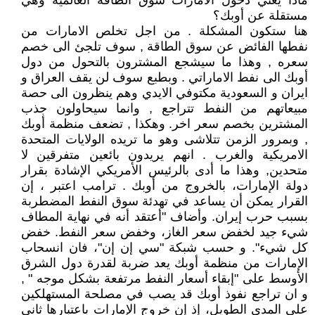
ماذا يعني دخول الامارات سوق الطاقة العالمية وهي
مستقلة عن أوبك؟
هنا ستكون المشكلة . من اجل تخلص الامارات من
نفطها الفائض عن سوق الطاقة , سوف تلجئ الى خصم
سعره , وهذا ما سيشجع المشترون بالتحول من دول
أوبك الى نفط الاماراتي . وبطبع سوف لن يقف العراق و
ايران و السعودية مكتوفي الايدي وهم ينظرون الى حصة
مبيعاتهم من النفط تتراجع , وانما سيحاولون جذب
المشترين بخصم سعر اخر. وهكذا , تضعف منظمة أوبك
, وبمرور الزمن تتلاشى وهو ما تريده الولايات المتحدة
الامريكية والغرب . انهم يريدون بائعين متفرقين لا
متحدين, وهذا ما أدى بالرئيس الأمريكي الإشادة بقرار
دولة الإمارات، بالخروج من أوبك . ترامب اعتبر ، إن
القرار يمكن أن يساعد في تهدئة سوق النفط المضطربة
بسبب حرب إيران. وأضاف "أعتقد أنه في نهاية المطاف
شيء جيد لخفض سعر الغاز، وخفض سعر النفط. خفض
كل شيء". و حسب شبكة "سي إن إن"، فان انسحاب
الإمارات من منظمة أوبك يعد ضربة لقدرة دول الشرق
الأوسط على "إبقاء أسعار النفط مرتفعة بشكل موجه " ,
و ان تراجع نفوذ أوبك قد يصب في مصلحة المستهلكين
على المدى الطويل، إذ إن خروج الإمارات باعتبارها ثاني