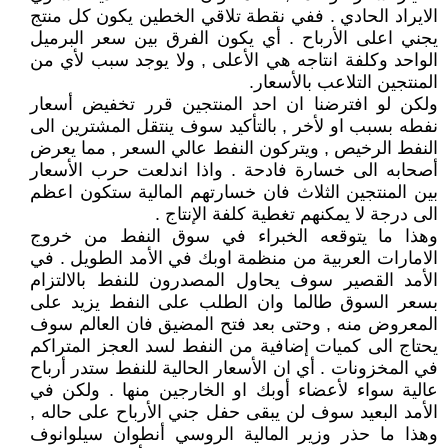
الايراد الحادي . ففي نقطة تلاقي الخطين يكون كل منتج
يجني اعلى الأرباح . أي يكون الفرق بين سعر البرميل
الواحد وكلفة انتاجه هي الأعلى , ولا يوجد سبب لأي من
المنتجين التلاعب بالأسعار.
ولكن لو افترضنا ان احد المنتجين قرر تخفيض أسعار
نفطه بسبب او لأخر , بالتأكيد سوف ينتقل المشترين الى
النفط الرخيص , ويتركون النفط عالي السعر , مما يعرض
أصحابه الى خسارة فادحة . واذا اندلعت حرب الأسعار
بين المنتجين الثلاث فان خسارتهم المالية ستكون اعظم
الى درجة لا يمكنهم تغطية كلفة الإنتاج .
وهذا ما يتوقعه الخبراء في سوق النفط من خروج
الامارات العربية من منظمة اوبك في الأمد الطويل . في
الأمد القصير سوف يحاول المصدرون للنفط بالالتزام
بسعر السوق طالما وان الطلب على النفط يزيد على
المعروض منه , وحتى بعد فتح المضيق فان العالم سوف
يحتاج الى كميات إضافية من النفط لسد العجز المتراكم
في المخزونات . أي ان الأسعار الحالية للنفط ستدر أرباح
عالية سواء لأعضاء أوبك او الخارجين منها . ولكن في
الأمد البعيد سوف لن يبقى حفل جني الأرباح على حاله ,
وهذا ما حذر وزير المالية الروسي أنطوان سيلوانوف