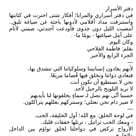
دفتر الأسرار
في دفتر أسراري والمرايا؛ أفكار شتى احترت في كتابتها
واستنزفت مداد أقلامي لأدونها باحثة عن صياغة تليق..
أمضيت الليل دون جدوى فأودعت أجندتي، صمتي لأنام
على أمل صياغتها - يومًا ما- .
وكان اليوم.
بقلم: فاطمة الفلاحي
الجزء الرابع والأخير
—
لأنهم يعادون إنسانيتنا وسلوكياتنا التي نتشدق بها،
فنعادي ذواتنا ونخلق فيها فُصاما مريعًا.
نحن لا نستطيع أن نكون أنت.
لا نريد التلويح بالرحيل لأحد.
حسبنا أنّى بهم نصل لـ سماءٍ يخلقونها لنا بأيديهم
لا ضير دام نحن نعتلي؛ وسنتركهم بعللهم يتراكلون.
—
في لوحة الخلق: مع الله؛ أول الخليقة، الحب.
- ومعك الحب تراتيل ، ترتلها خفقات قلبك.
الأرواح تركض في دواخلنا لخلق تواؤم بين الداخل
والخارج...