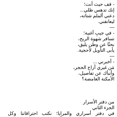
- قف حيث أنت؛
إنك تدهس ظلي...
دعني ألملم شتاته،
ليعانقني.
—
- في جيبِ أغنية؛
تسافر شهوة الريح،
بحثًا عن وطن يليق،
يأبى التأويل لأحجية.
—
- أخبرني ...
مَن غيري أزاح الحجر،
وأنبأك عن تفاصيل،
الأمكنة الغامضة؟
من دفتر الأسرار
الجزء الثاني
في دفتر أسراري والمرايا؛ نكتب احتراقاتنا وكل