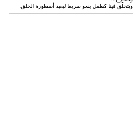
ويَتخلّق فينا كطفل ينمو سريعا ليعيد أسطورة الخلق.