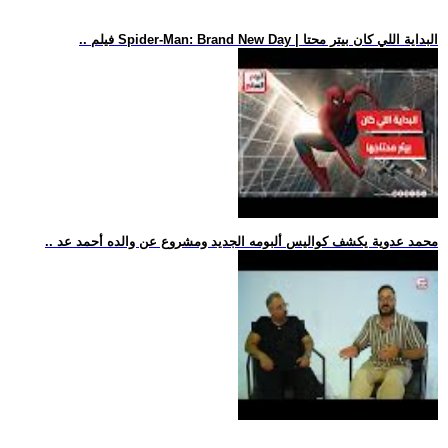
.. فيلم Spider-Man: Brand New Day | البداية اللي كان بيتر محتا
.. محمد عدوية يكشف كواليس ألبومه الجديد ومشروع عن والده أحمد عد