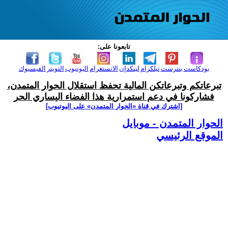
تابعونا على:
بودكاست
بنترست
تيلكرام
لينكدإن
الانستغرام
اليوتيوب
التويتر
الفيسبوك
تبرعاتكم وتبرعاتكن المالية تحفظ استقلال الحوار المتمدن،
فشاركونا في دعم استمرارية هذا الفضاء اليساري الحر
[اشترك في قناة ‫«الحوار المتمدن» على اليوتيوب]
الحوار المتمدن - موبايل
الموقع الرئيسي