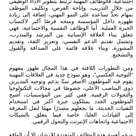
اجتماعية. فالوظائف المهنية ترتبط بتطوير الأداء الوظيفي
من خلال التدريب، وإتاحة الفرص، وتكليف الموظف
بمهام تحدٍّ تساعده على النمو المهني، إضافة إلى زيادة
ظهوره داخل المؤسسة ومنحه فرصًا أكبر لاكتساب
الخبرة العملية. أما الوظائف النفسية والاجتماعية، فهي
تتعلق ببناء العلاقة الإنسانية بين المرشد والمتدرب،
وتشمل تقديم الدعم النفسي، وتعزيز الثقة، وتقديم
المشورة، وبناء علاقة قائمة على الصداقة والقبول
والتشجيع.
ومن التطورات اللافتة في هذا المجال ظهور مفهوم
“التوجيه العكسي”، وهو نموذج جديد في العلاقات المهنية
يقوم فيه الموظفون الأصغر سنًا بدعم وتوجيه المديرين
ذوي المناصب الأعلى، خصوصًا في مجالات التكنولوجيا
والتحولات الرقمية. ففي كثير من المؤسسات، أصبح
الموظفون الجدد يمتلكون خبرة أكبر في استخدام
التقنيات الحديثة، ما يجعلهم مصدرًا مهمًا لنقل المعرفة
إلى القيادات العليا، خاصة فيما يتعلق بالشبكات
الاجتماعية واتجاهات الإنترنت والتحول الرقمي.
ورغم أهمية هذه الوظائف المتعددة للإرشاد، إلا أن الواقع