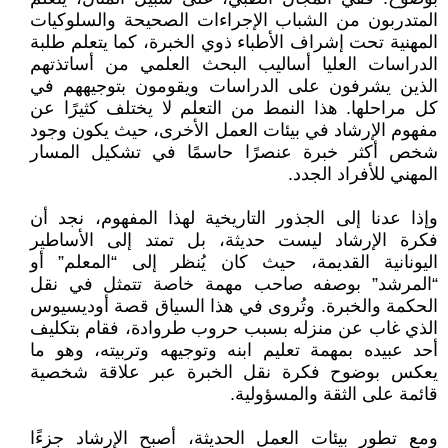
المتدربون من الشباب الإجراءات الصحيحة والسلوكيات
المهنية تحت إشراف الأطباء ذوي الخبرة، كما يتعلم طلبة
الدراسات العليا أساليب البحث العلمي من أساتذتهم
الذين يشرفون على الدراسات ويقومون بتوجيههم في
كل مراحلها. هذا النمط من التعلم لا يختلف كثيرًا عن
مفهوم الإرشاد في بيئات العمل الأخرى، حيث يكون وجود
شخص أكثر خبرة عنصرًا حاسمًا في تشكيل المسار
المهني للأفراد الجدد.
وإذا عدنا إلى الجذور التاريخية لهذا المفهوم، نجد أن
فكرة الإرشاد ليست حديثة، بل تمتد إلى الأساطير
اليونانية القديمة، حيث كان يُنظر إلى “المعلم” أو
“المرشد” بوصفه صاحب مهمة خاصة تتمثل في نقل
الحكمة والخبرة. وتُروى في هذا السياق قصة أوديسيوس
الذي غاب عن منزله بسبب حروب طروادة، فقام بتكليف
أحد عبيده بمهمة تعليم ابنه وتوجيهه وتربيته، وهو ما
يعكس بوضوح فكرة نقل الخبرة عبر علاقة شخصية
قائمة على الثقة والمسؤولية.
ومع تطور بيئات العمل الحديثة، أصبح الإرشاد جزءًا