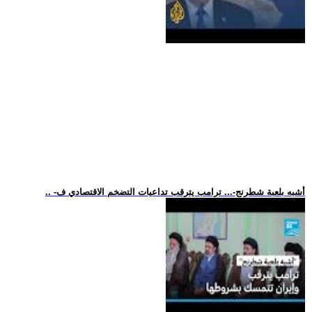
.. -أشبه بلعبة شطرنج-... ترامب يترقب تداعيات التضخم الاقتصادي ف