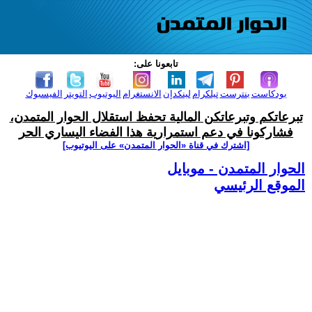
تابعونا على:
بودكاست
بنترست
تيلكرام
لينكدإن
الانستغرام
اليوتيوب
التويتر
الفيسبوك
تبرعاتكم وتبرعاتكن المالية تحفظ استقلال الحوار المتمدن،
فشاركونا في دعم استمرارية هذا الفضاء اليساري الحر
[اشترك في قناة ‫«الحوار المتمدن» على اليوتيوب]
الحوار المتمدن - موبايل
الموقع الرئيسي