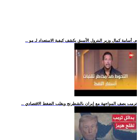
.. م. أسامة كمال وزير البترول الأسبق يكشف كيفية الاستعداد لـ مو
.. ترمب يصف المواجهة مع إيران بالشطرنج ويغلب الضغط الاقتصادي