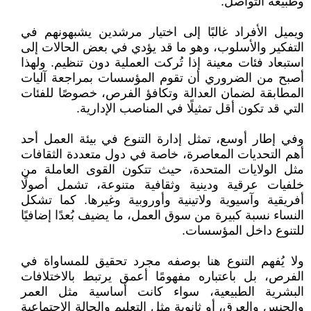
وطبيعة التواصل.
ويميل الأفراد غالبًا إلى اختيار مرشدين يشبهونهم في
التفكير والأسلوب، وهو ما قد يؤدي في بعض الحالات إلى
استبعاد فئات معينة إذا تُركت العملية دون تنظيم. ولهذا
أصبح من الضروري أن تقوم المؤسسات بمراجعة آليات
المطابقة لضمان العدالة وتكافؤ الفرص، خصوصًا للفئات
التي قد تكون أقل تمثيلًا في المناصب الإدارية.
وفي إطار أوسع، تمثل إدارة التنوع في بيئة العمل أحد
أهم التحديات المعاصرة، خاصة في دول متعددة الثقافات
مثل الولايات المتحدة، حيث تتكون القوى العاملة من
خلفيات عرقية ودينية وثقافية متنوعة، تشمل أصولًا
أفريقية وآسيوية ولاتينية وأوروبية وغيرها. كما تشكل
النساء نسبة كبيرة من سوق العمل، ما يضيف بُعدًا إضافيًا
للتنوع داخل المؤسسات.
ولا يُفهم التنوع هنا بوصفه مجرد تحقيق للمساواة في
الفرص، بل باعتباره مفهومًا أعمق يرتبط بالاختلافات
البشرية الطبيعية، سواء كانت أساسية مثل العمر
والجنس والعرق، أو ثانوية مثل التعليم والحالة الاجتماعية