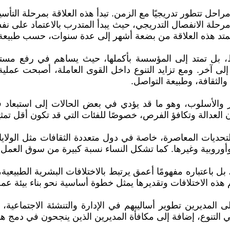
مراحل تتطور تدريجيًا مع الزمن. تبدأ هذه العلاقة بمرحلة التأ
تي مرحلة الانفصال التدريجي، حيث يبدأ المتدرب بالاعتماد على 
تمتد هذه العلاقة من بضعة أشهر إلى عدة سنوات، حسب طبيعة ا
ط، بل تمتد إلى المؤسسة بأكملها، حيث يساهم في رفع مستوى
آخر. ومع تزايد التنوع داخل القوى العاملة، أصبحت عملية اخت
الثقافة، وطبيعة التواصل.
ير والأسلوب، وهو ما قد يؤدي في بعض الحالات إلى استبعاد ف
عدالة وتكافؤ الفرص، خصوصًا للفئات التي قد تكون أقل تمثيلً
التحديات المعاصرة، خاصة في دول متعددة الثقافات مثل الولا
ة وأوروبية وغيرها. كما تشكل النساء نسبة كبيرة من سوق العمل، 
بل باعتباره مفهومًا أعمق يرتبط بالاختلافات البشرية الطبيعي
م هذه الاختلافات وتقديرها يمثل خطوة أساسية نحو بناء بيئة عمل
ى المديرين تطوير أساليبهم في الإدارة والتنشئة الاجتماعية،
التنوع، إضافة إلى مكافأة المديرين الذين ينجحون في دمج ه