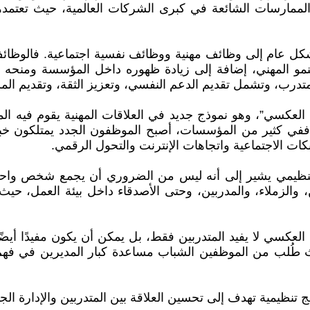
لممارسات الشائعة في كبرى الشركات العالمية، حيث تعتمده
شكل عام إلى وظائف مهنية ووظائف نفسية اجتماعية. فالوظائف 
مو المهني، إضافة إلى زيادة ظهوره داخل المؤسسة ومنحه فرص
والمتدرب، وتشمل تقديم الدعم النفسي، وتعزيز الثقة، وتقديم ال
العكسي”، وهو نموذج جديد في العلاقات المهنية يقوم فيه ال
 ففي كثير من المؤسسات، أصبح الموظفون الجدد يمتلكون خبرة
شبكات الاجتماعية واتجاهات الإنترنت والتحول الرقمي.
 التنظيمي يشير إلى أنه ليس من الضروري أن يجمع شخص واحد
زملاء، والمدربين، وحتى الأصدقاء داخل بيئة العمل، حيث تتك
 العكسي لا يفيد المتدربين فقط، بل يمكن أن يكون مفيدًا أ
 طُلب من الموظفين الشباب مساعدة كبار المديرين في فهم ا
يمية تهدف إلى تحسين العلاقة بين المتدربين والإدارة الجديد