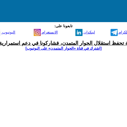
تابعونا على:
لكرام
لينكدإن
الانستغرام
اليوتيوب
ية تحفظ استقلال الحوار المتمدن، فشاركونا في دعم استمرارية 
[اشترك في قناة ‫«الحوار المتمدن» على اليوتيوب]