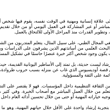
في بيئات العمل الحديثة إلى علاقة إنسانية ومهنية في الوقت نفسه، يقوم في
لمباشر أو عبر المشاركة في العمل اليومي أو من خلال تقديم
 وتطوير القدرات منذ المراحل الأولى للالتحاق بالعمل.
ففي المجال الطبي، على سبيل المثال، يتعلم المتدربون من ال
يب البحث العلمي من أساتذتهم الذين يشرفون على الدراسات وي
ث يكون وجود شخص أكثر خبرة عنصرًا حاسمًا في تشكيل المسار ا
لإرشاد ليست حديثة، بل تمتد إلى الأساطير اليونانية القديمة، 
 قصة أوديسيوس الذي غاب عن منزله بسبب حروب طروادة، فقام 
ة على الثقة والمسؤولية.
 من الثقافة التنظيمية داخل المؤسسات. فهو لا يقتصر على الت
لتعلم من خلال العمل المباشر مع أصحاب الخبرة. وفي كثير م
يه خياراته المهنية أو حتى من خلال تحسين أدائه العام داخل
بتجربة إرشاد واحدة على الأقل خلال حياتهم المهنية، وهو ما