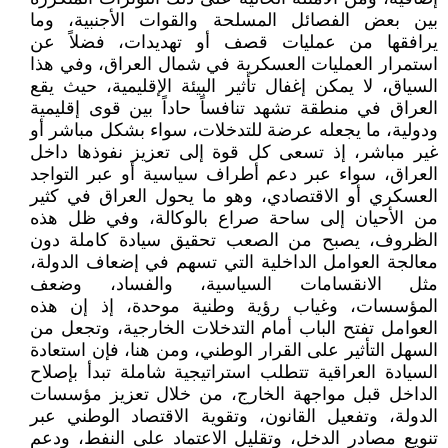
بين بعض الفصائل المسلحة والقوات الأجنبية، وما
يرافقها من عمليات قصف أو تهديدات، فضلاً عن
استمرار العمليات العسكرية في شمال العراق، وفي هذا
السياق، لا يمكن إغفال تأثير البيئة الإقليمية، حيث يقع
العراق في منطقة تشهد تنافساً حاداً بين قوى إقليمية
ودولية، ما يجعله عرضة للتدخلات، سواء بشكل مباشر أو
غير مباشر، إذ تسعى كل قوة إلى تعزيز نفوذها داخل
العراق، سواء عبر دعم أطراف سياسية أو عبر التواجد
العسكري أو الاقتصادي، وهو ما يحول العراق في كثير
من الأحيان إلى ساحة صراع بالوكالة، وفي ظل هذه
الظروف، يصبح من الصعب تحقيق سيادة كاملة دون
معالجة العوامل الداخلية التي تسهم في إضعاف الدولة،
مثل الانقسامات السياسية، والفساد، وضعف
المؤسسات، وغياب رؤية وطنية موحدة، إذ إن هذه
العوامل تفتح الباب أمام التدخلات الخارجية، وتجعل من
السهل التأثير على القرار الوطني، ومن هنا، فإن استعادة
السيادة العراقية تتطلب استراتيجية شاملة تبدأ بإصلاح
الداخل قبل مواجهة الخارج، من خلال تعزيز مؤسسات
الدولة، وتفعيل القانون، وتقوية الاقتصاد الوطني عبر
تنويع مصادر الدخل، وتقليل الاعتماد على النفط، ودعم