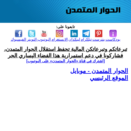
تابعونا على:
بودكاست
بنترست
تيلكرام
لينكدإن
الانستغرام
اليوتيوب
التويتر
الفيسبوك
تبرعاتكم وتبرعاتكن المالية تحفظ استقلال الحوار المتمدن،
فشاركونا في دعم استمرارية هذا الفضاء اليساري الحر
[اشترك في قناة ‫«الحوار المتمدن» على اليوتيوب]
الحوار المتمدن - موبايل
الموقع الرئيسي