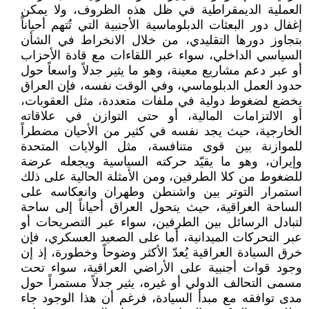
العملية الديمقراطية في ظل هذه الظروف، ولا يمكن
إغفال دور البعثات الدبلوماسية الأجنبية التي تُتهم أحياناً
بتجاوز دورها التقليدي، من خلال الانخراط في الشأن
السياسي الداخلي، سواء عبر اللقاءات مع قادة الأحزاب
أو عبر دعم مشاريع معينة، وهو ما يثير جدلاً واسعاً حول
حدود العمل الدبلوماسي، وفي الوقت نفسه، فإن العراق
يخضع لضغوط دولية في ملفات متعددة، مثل العقوبات،
أو الالتزامات المالية، أو حتى التوازن في علاقاته
الخارجية، حيث يجد نفسه في كثير من الأحيان مضطراً
للموازنة بين قوى متنافسة، مثل الولايات المتحدة
وإيران، وهو ما يقيّد حركته السياسية ويجعله عرضة
للضغوط من كلا الطرفين، ومن الأمثلة الحالية على ذلك
استمرار التوتر بين واشنطن وطهران وانعكاسه على
الساحة العراقية، حيث يتحول العراق أحياناً إلى ساحة
لتبادل الرسائل بين الطرفين، سواء عبر التصريحات أو
عبر التحركات الميدانية، أما على الصعيد العسكري، فإن
خرق السيادة العراقية يُعدّ الأكثر وضوحاً وخطورة، إذ إن
وجود قوات أجنبية على الأراضي العراقية، سواء تحت
مسمى التحالف الدولي أو غيره، يثير جدلاً مستمراً حول
مدى توافقه مع مبدأ السيادة، فرغم أن هذا الوجود جاء