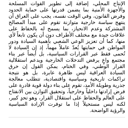
الإنتاج المحلي، إضافة إلى تطوير القوات المسلحة
والأجهزة الأمنية بما يضمن قدرتها على حماية الحدود
وفرض القانون، وفي الوقت نفسه، يجب على العراق أن
ينتهج سياسة خارجية متوازنة تقوم على مبدأ المصالح
المشتركة وعدم الانحياز، بما يسمح له بالحفاظ على
علاقات جيدة مع مختلف الأطراف دون أن يكون تابعاً لأي
منها، كما أن تعزيز الوعي الشعبي بأهمية السيادة ودور
المواطن في حمايتها يُعدّ عاملاً مهماً، إذ إن السيادة لا
تُحمى فقط عبر القرارات السياسية، بل أيضاً عبر بناء
مجتمع واعٍ يرفض التدخلات الخارجية ويدعم استقلالية
القرار الوطني، وفي الختام، يمكن القول إن خرق
السيادة العراقية ليس ظاهرة عابرة، بل هو نتيجة
تراكمات تاريخية وسياسية واقتصادية، تتطلب معالجة
جذرية وطويلة الأمد، تقوم على بناء دولة قوية قادرة على
فرض إرادتها داخلياً وخارجياً، وتحقيق التوازن بين الانفتاح
على العالم والحفاظ على استقلال القرار، وهو تحدٍ كبير،
لكنه ليس مستحيلاً إذا ما توفرت الإرادة السياسية
والرؤية الواضحة.