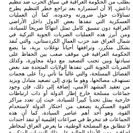
بطلب من الحكومة العراقية في سياق الحرب ضد تنظيم
داعش، إلا أن استمراره بعد تراجع خطر التنظيم يطرح
تساؤلات حول ضرورته وحدوده، كما أن العمليات
العسكرية التي تنفذها بعض الدول داخل الأراضي
العراقية دون تنسيق كامل تمثل انتهاكاً صريحاً للسيادة،
ومن أبرز هذه العمليات الضربات الجوية التركية في
شمال العراق ضد حزب العمال الكردستاني، والتي تُنفذ
بشكل متكرر، وترافقها أحياناً توغلات برية، ما يضع
الحكومة العراقية في موقف صعب بين الحفاظ على
سيادتها وبين تجنب التصعيد مع دولة مجاورة، وكذلك
الضربات الجوية التي تنفذها الولايات المتحدة ضد بعض
الفصائل المسلحة، والتي غالباً ما تأتي رداً على هجمات
تستهدف مصالحها، وهو ما يؤدي إلى تصعيد متبادل ويزيد
من تعقيد المشهد الأمني، إضافة إلى ذلك، فإن وجود
جماعات مسلحة خارج إطار الدولة أو ذات ارتباطات
خارجية يمثل تحدياً كبيراً للسيادة، حيث إن تعدد مراكز
القوة العسكرية يضعف من احتكار الدولة لاستخدام
القوة، وهو أحد أهم عناصر السيادة، كما أن هذه
الجماعات قد تنخرط في صراعات إقليمية أو تنفذ أجندات
لا تتطابق مع المصلحة الوطنية، ما يعرض العراق لمخاطر
إضافية، ومن الأمثلة الحالية على ذلك التوترات المتكررة