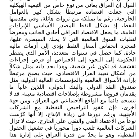
القول إن العراق يعاني من نوع خاص من التبعية الهيكلية
التي جعلت اقتصاده مرتبطاً بشكل كبير بالعوامل
الخارجية، رغم ما يمتلكه من ثروات هائلة، وفي مقدمتها
النفط، إذ يشكل النفط المصدر الأساسي للإيرادات
العامة، ما يجعل الاقتصاد العراقي أحادي الجانب ومعرضاً
لتقلبات السوق العالمية التي لا يملك السيطرة عليها،
فمجرد انخفاض أسعار النفط يؤدي إلى أزمات مالية
حادة، كما حصل في سنوات متعددة، الأمر الذي يضطر
الحكومة إلى اللجوء إلى الاقتراض أو فرض إجراءات
تقشفية قد تكون غير شعبية، وهذا بحد ذاته يمثل شكلاً
من أشكال تقييد القرار الاقتصادي، حيث يصبح مرتبطاً
بإرادة الأسواق العالمية والمؤسسات المالية الدولية، مثل
صندوق النقد الدولي والبنك الدولي، اللذين غالباً ما
يقدمان قروضاً مشروطة بإصلاحات اقتصادية معينة، قد لا
تنسجم دائماً مع الواقع الاجتماعي في العراق، ومن جهة
أخرى، فإن عقود التراخيص النفطية مع الشركات
الأجنبية، ورغم دورها في زيادة الإنتاج، إلا أنها كرّست
نوعاً من الاعتماد الفني والتقني على الخارج، حيث لا تزال
الشركات العالمية تلعب دوراً محورياً في تشغيل الحقول
النفطية، وهو ما يحدّ من قدرة العراق على إدارة هذا