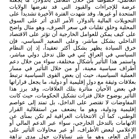
العالمي، خصوصاً من خلال التعامل بالدولار، ما يجعله
عرضة للإجراءات والقيود التي قد تفرضها الولايات
المتحدة أو غيرها، وقد شهدت الفترة الأخيرة تشديداً على
التحويلات المالية بالدولار، الأمر الذي أثر على السوق
المحلية وخلق تقلبات في سعر الصرف، وهو مثال واضح
على كيف يمكن للعوامل الخارجية أن تؤثر على الاقتصاد
الداخلي بشكل مباشر، وعلى الصعيد السياسي، فإن
خرق السيادة يظهر بشكل أكثر تعقيداً، إذ إن النظام
السياسي في العراق بُني في ظل تدخل دولي مباشر،
واستمر هذا التأثير بأشكال مختلفة، سواء من خلال دعم
أطراف سياسية معينة، أو من خلال التأثير في مسار
العملية السياسية، حيث إن بعض القوى السياسية ترتبط
بعلاقات وثيقة مع دول إقليمية أو دولية، ما يجعل قراراتها
في بعض الأحيان متأثرة بتلك العلاقات، وقد برز هذا
التأثير بوضوح خلال فترات تشكيل الحكومات، حيث كانت
المفاوضات لا تقتصر على الداخل، بل تمتد إلى عواصم
إقليمية ودولية، وهو ما يضعف من استقلالية القرار
الوطني، كما أن الانتخابات العراقية لم تكن بمنأى عن
الاتهامات بالتدخل الخارجي، سواء عبر الدعم المالي أو
الإعلامي لبعض الأطراف، أو عبر محاولات التأثير على
الرأي العام، وهو ما يثير تساؤلات حول مدى نزاهة