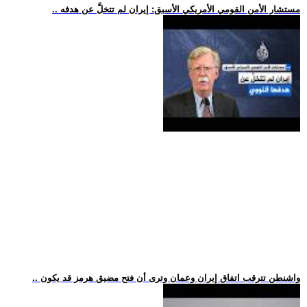
.. مستشار الأمن القومي الأمريكي الأسبق: إيران لم تتخلَّ عن هدفه
.. واشنطن تترقب اتفاق إيران وعمان وترى أن فتح مضيق هرمز قد يكون