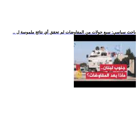
.. باحث سياسي: سبع جولات من المفاوضات لم تحقق أي نتائج ملموسة ل