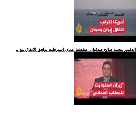
.. الدكتور محمد صالح صدقيان: سلطنة عمان اشترطت توافق الاتفاق مع