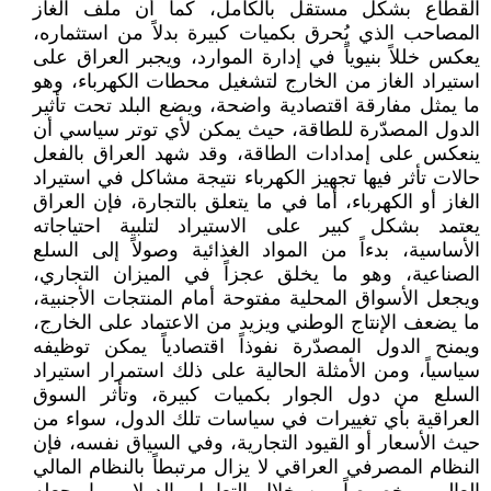
القطاع بشكل مستقل بالكامل، كما أن ملف الغاز
المصاحب الذي يُحرق بكميات كبيرة بدلاً من استثماره،
يعكس خللاً بنيوياً في إدارة الموارد، ويجبر العراق على
استيراد الغاز من الخارج لتشغيل محطات الكهرباء، وهو
ما يمثل مفارقة اقتصادية واضحة، ويضع البلد تحت تأثير
الدول المصدّرة للطاقة، حيث يمكن لأي توتر سياسي أن
ينعكس على إمدادات الطاقة، وقد شهد العراق بالفعل
حالات تأثر فيها تجهيز الكهرباء نتيجة مشاكل في استيراد
الغاز أو الكهرباء، أما في ما يتعلق بالتجارة، فإن العراق
يعتمد بشكل كبير على الاستيراد لتلبية احتياجاته
الأساسية، بدءاً من المواد الغذائية وصولاً إلى السلع
الصناعية، وهو ما يخلق عجزاً في الميزان التجاري،
ويجعل الأسواق المحلية مفتوحة أمام المنتجات الأجنبية،
ما يضعف الإنتاج الوطني ويزيد من الاعتماد على الخارج،
ويمنح الدول المصدّرة نفوذاً اقتصادياً يمكن توظيفه
سياسياً، ومن الأمثلة الحالية على ذلك استمرار استيراد
السلع من دول الجوار بكميات كبيرة، وتأثر السوق
العراقية بأي تغييرات في سياسات تلك الدول، سواء من
حيث الأسعار أو القيود التجارية، وفي السياق نفسه، فإن
النظام المصرفي العراقي لا يزال مرتبطاً بالنظام المالي