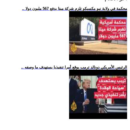
.. محكمة في ولاية نيو مكسيكو تلزم شركة ميتا بدفع 567 مليون دولا
.. الرئيس الأمريكي دونالد ترمب يوقع أمرا تنفيذيا يستهدف ما وصفه