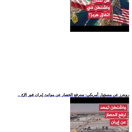
.. رويترز عن مسؤول أمريكي: سنرفع الحصار عن موانئ إيران فور الإع