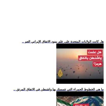
.. هل كانت الولايات المتحدة على علم ببنود الاتفاق الإيراني العم
.. ما هي الخطوط الحمراء التي تتمسك بها واشنطن في الاتفاق المرتق