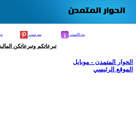
بودكاست
بنترست
تي
تبرعاتكم وتبرعاتكن المال
الحوار المتمدن - موبايل
الموقع الرئيسي