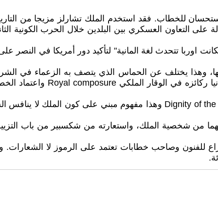
غواصة، وهذه دلالة على التعاون العسكري بين البلدين خلال الحرب الكون
انت اوربا تتحدث لغة المانية" لتأكيد دور أمريكا في النصر على
سها، وهذا يختلف عن الحماس الذي يتصف به الزعماء في الشر
وممكن القول ان الملك اخفى الحما
الملك تشارلز يجسد ما يسميه البريطانيون وقار التاج Dignity of the Crown و
ا من شخصية الملك، واستعارته من شكسبير من باب التزيين الب
وراع للفنون وصاحب خطابات تعتمد على الرموز لا الشعارات. 
ة.