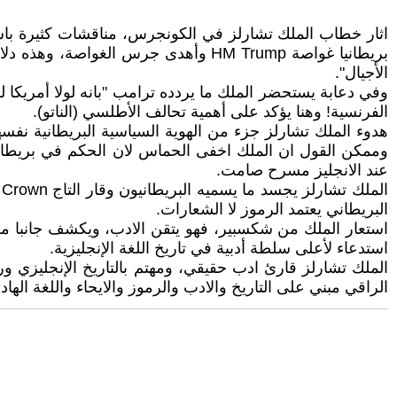
بريطانيا غواصة HM Trump وأهدى جرس ال
الأجيال".
وفي دعابة يستحضر الملك ما يردده ترامب "بانه لولا أمريكا لك
الفرنسية! وهنا يؤكد على أهمية تحالف الأطلسي (الناتو).
هدوء الملك تشارلز جزء من الهوية السياسية البريطانية نف
عند الانجليز مسرح صامت.
البريطاني يعتمد الرموز لا الشعارات.
استعار الملك من شكسبير، فهو يتقن الادب، ويكشف جانبا مهم
استدعاء لأعلى سلطة أدبية في تاريخ اللغة الإنجليزية.
الملك تشارلز قارئ ادب حقيقي، ومهتم بالتاريخ الإنجليزي 
الراقي مبني على التاريخ والادب والرموز والايحاء واللغة الهادئ