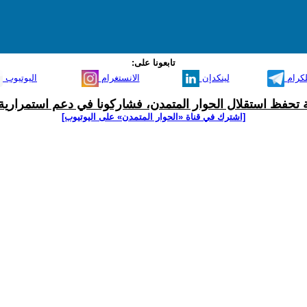
تابعونا على:
لكرام
لينكدإن
الانستغرام
اليوتيوب
ية تحفظ استقلال الحوار المتمدن، فشاركونا في دعم استمرارية 
[اشترك في قناة ‫«الحوار المتمدن» على اليوتيوب]