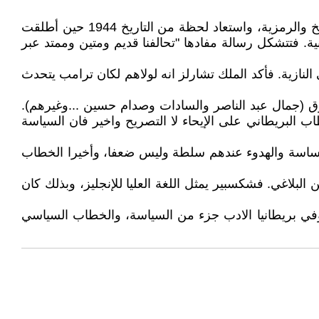
اثار خطاب الملك تشارلز في الكونجرس، مناقشات كثيرة باستحسان للخطاب. فقد استخدم الملك تشارلز مزيجا من التاريخ والرمزية، واستعاد لحظة من التاريخ 1944 حين أطلقت
ية الثانية. فتتشكل رسالة مفادها "تحالفنا قديم ومتين وممتد عبر
 النازية. فأكد الملك تشارلز انه لولاهم لكان ترامب يتحدث
ق (جمال عبد الناصر والسادات وصدام حسين ...وغيرهم).
س لان الحكم في بريطانيا ركائزه في الوقار الملكي Royal composure واعتماد الخطاب البريطاني على الإيحاء لا التصريح واخير فان السياسة
هذا مفهوم مبني على كون الملك لا ينافس الساسة والهدوء عندهم سلطة وليس ضعفا، وأخيرا الخطاب
لاغي. فشكسبير يمثل اللغة العليا للإنجليز، وبذلك كان
وفي بريطانيا الادب جزء من السياسة، والخطاب السياسي