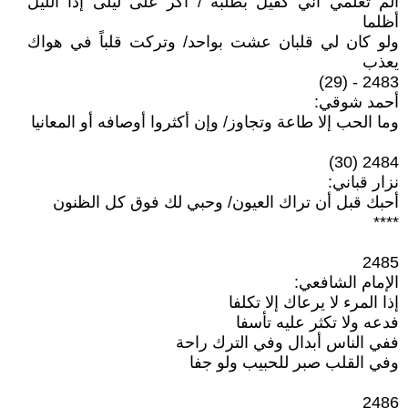
ألم تعلمي أني كفيل بطلبة / أكر على ليلى إذا الليل
أظلما
ولو كان لي قلبان عشت بواحد/ وتركت قلباً في هواك
يعذب
2483 - (29)
أحمد شوقي:
وما الحب إلا طاعة وتجاوز/ وإن أكثروا أوصافه أو المعانيا
2484 (30)
نزار قباني:
أحبك قبل أن تراك العيون/ وحبي لك فوق كل الظنون
****
2485
الإمام الشافعي:
إذا المرء لا يرعاك إلا تكلفا
فدعه ولا تكثر عليه تأسفا
ففي الناس أبدال وفي الترك راحة
وفي القلب صبر للحبيب ولو جفا
2486