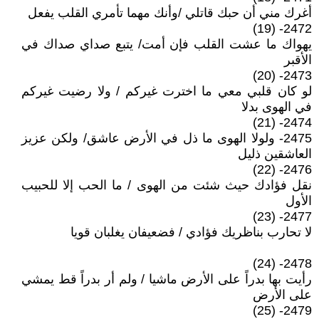
أغرك مني أن حبك قاتلي /وأنك مهما تأمري القلب يفعل
2472- (19)
يهواك ما عشت القلب فإن أمت/ يتبع صداي صداك في
الأقبر
2473- (20)
لو كان قلبي معي ما اخترت غيركم / ولا رضيت غيركم
في الهوى بدلا
2474- (21)
2475- ولولا الهوى ما ذل في الأرض عاشق/ ولكن عزيز
العاشقين ذليل
2476- (22)
نقل فؤادك حيث شئت من الهوى / ما الحب إلا للحبيب
الأول
2477- (23)
لا تحارب بناظريك فؤادي / فضعيفان يغلبان قويا
2478- (24)
رأيت بها بدراً على الأرض ماشيا / ولم أر بدراً قط يمشي
على الأرض
2479- (25)