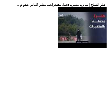
.. أخبار الصباح | طائرة مسيرة تحمل متفجرات.. مطار ألماني ينجو م