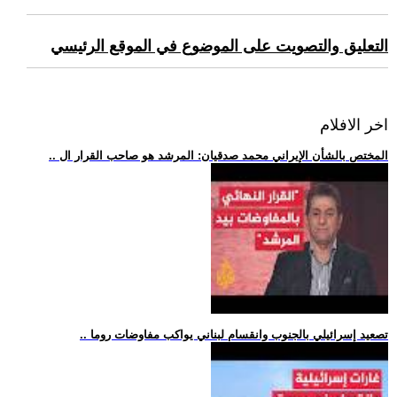
التعليق والتصويت على الموضوع في الموقع الرئيسي
اخر الافلام
.. المختص بالشأن الإيراني محمد صدقيان: المرشد هو صاحب القرار ال
.. تصعيد إسرائيلي بالجنوب وانقسام لبناني يواكب مفاوضات روما