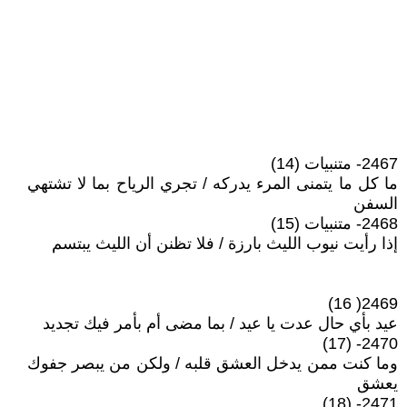
2467- متنبيات (14)
ما كل ما يتمنى المرء يدركه / تجري الرياح بما لا تشتهي
السفن
2468- متنبيات (15)
إذا رأيت نيوب الليث بارزة / فلا تظنن أن الليث يبتسم
2469( 16)
عيد بأي حال عدت يا عيد / بما مضى أم بأمر فيك تجديد
2470- (17)
وما كنت ممن يدخل العشق قلبه / ولكن من يبصر جفوك
يعشق
2471- (18)