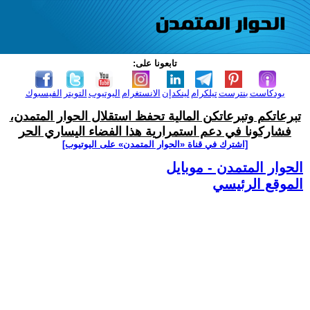
تابعونا على:
بودكاست
بنترست
تيلكرام
لينكدإن
الانستغرام
اليوتيوب
التويتر
الفيسبوك
تبرعاتكم وتبرعاتكن المالية تحفظ استقلال الحوار المتمدن،
فشاركونا في دعم استمرارية هذا الفضاء اليساري الحر
[اشترك في قناة ‫«الحوار المتمدن» على اليوتيوب]
الحوار المتمدن - موبايل
الموقع الرئيسي