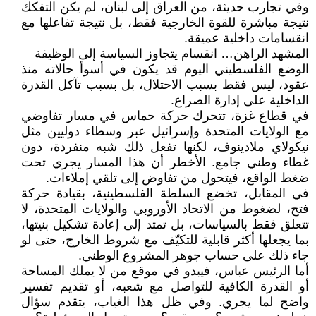
وفي تجارب حديثة، من العراق إلى لبنان، لم يكن التفكك
نتيجة مباشرة للقوة الخارجية فقط، بل نتيجة تفاعلها مع
انقسامات داخلية عميقة.
المشهد الراهن… انقسام يتجاوز السياسة إلى الوظيفة
الوضع الفلسطيني اليوم قد يكون في أسوأ حالاته منذ
عقود، ليس فقط بسبب الاحتلال، بل بسبب تآكل القدرة
الداخلية على إدارة الصراع.
في قطاع غزة، تتحرك حركة حماس في مسار تفاوضي
مع الولايات المتحدة وإسرائيل عبر وسطاء دوليين مثل
نيكولاي ملادينوف، لكنها تفعل ذلك شبه منفردة، دون
غطاء وطني جامع. الأخطر أن هذا المسار يجري تحت
ضغط الواقع، فيتحول من تفاوض إلى تلقي إملاءات.
في المقابل، تخضع السلطة الفلسطينية، بقيادة حركة
فتح، لضغوط من الاتحاد الأوروبي والولايات المتحدة، لا
تتعلق فقط بالسياسات، بل تمتد إلى إعادة تشكيل بنيتها،
بما يجعلها أكثر قابلية للتكيّف مع شروط الخارج، حتى لو
جاء ذلك على حساب جوهر المشروع الوطني.
أما الرئيس عباس، فيبدو في موقع من لا يملك المساحة
أو القدرة الكافية للتواصل مع شعبه، أو تقديم تفسير
واضح لما يجري. وفي ظل هذا الغياب، يتقدم سؤال