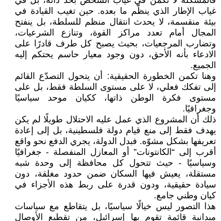
فالمشكلة لا تكمن في غياب الشخص بحد ذاته، بل في
غياب الإطار الذي ينظّم ما بعده. حين تغيب القيادة في
بيئة منقسمة، لا يحدث انتقال منظم للسلطة، بل ينفتح
المجال أمام تعدد مراكز القوة، وتنازع الشرعيات،
وتضارب المرجعيات، بحيث يصبح كل طرف قادرًا على
الادعاء بأنه الأحق، دون وجود معيار حاسم يحتكم إليه
الجميع.
وهنا تكمن الخطورة الحقيقية: أن يتحول التصدّع القائم
إلى تفكك فعلي، لا على مستوى السلطة فقط، بل على
مستوى فكرة الوطن ذاتها، ككيان موحد سياسيًا
وجغرافيًا.
ذلك أن المشروع الذي عمل عليه الاحتلال طويلًا لم يكن
يهدف فقط إلى منع قيام دولة فلسطينية، بل إلى إعادة
تعريفها بشكل مشوّه. فبدل الدولة، يجري الدفع نحو واقع
أقرب إلى “الكانتونات” أو المعازل المنفصلة - جغرافيًا
وسياسيًا - حيث تتحول كل محافظة إلى وحدة شبه
مستقلة، يعيش فيها السكان ضمن حدود مغلقة، دون
سيادة حقيقية، ودون قدرة على ربط هذه الأجزاء في
كيان وطني جامع.
هذا التصور ليس خيالًا سياسيًا، بل يتقاطع مع سياسات
ميدانية قائمة تقوم بها إسرائيل، من تقطيع الأوصال