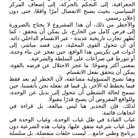
الجغرافية، إلى التحكم بالحركة، إلى إضعاف المركز
السياسي، بحيث يصبح الانفصال أمرًا واقعًا، حتى دون
إعلان رسمي.
والأخطر من ذلك، أن هذا المشروع لا يحتاج بالضرورة
إلى فرض كامل من الخارج، بل يمكن أن يتحقق - كما
تُظهر تجارب تاريخية عديدة - عبر الانقسام الداخلي ذاته.
أي أن تتحول القوى المحلية، دون قصد مباشر، إلى
أدوات في تكريس هذا الواقع، حين تعجز عن بناء وحدة،
أو تتورط في صراعات على السلطة والشرعية.
بمعنى أكثر وضوحًا: ما عجز الاحتلال عن فرضه بالقوة،
يمكن أن يتحقق بفعل الانقسام.
وهنا تصبح المسؤولية مضاعفة، لأن الخطر لم يعد فقط
فيما يخطط له الآخر، بل فيما قد نفعله نحن بأنفسنا، حين
نسمح لحالة التشظي أن تتحول إلى بديل عن الوحدة،
وللواقع المفروض أن يصبح قدرًا مقبولًا.
لذلك، فإن التحذير هنا ليس مبالغة، بل قراءة في
اتجاهات قائمة:
غياب القيادة في ظل غياب الوحدة، وغياب الوحدة في
ظل غياب شرعية متفق عليها، وغياب هذه الشرعية دون
برنامج وطني جامع… ليست حلقات منفصلة، بل سلسلة