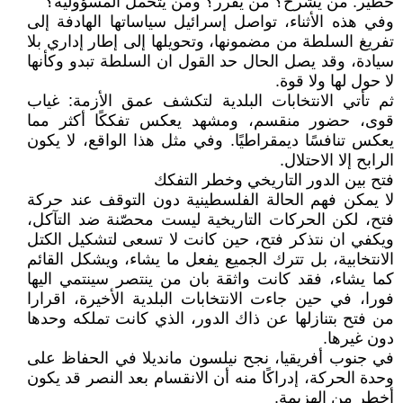
خطير: من يشرح؟ من يقرر؟ ومن يتحمل المسؤولية؟
وفي هذه الأثناء، تواصل إسرائيل سياساتها الهادفة إلى
تفريغ السلطة من مضمونها، وتحويلها إلى إطار إداري بلا
سيادة، وقد يصل الحال حد القول ان السلطة تبدو وكأنها
لا حول لها ولا قوة.
ثم تأتي الانتخابات البلدية لتكشف عمق الأزمة: غياب
قوى، حضور منقسم، ومشهد يعكس تفككًا أكثر مما
يعكس تنافسًا ديمقراطيًا. وفي مثل هذا الواقع، لا يكون
الرابح إلا الاحتلال.
فتح بين الدور التاريخي وخطر التفكك
لا يمكن فهم الحالة الفلسطينية دون التوقف عند حركة
فتح، لكن الحركات التاريخية ليست محصّنة ضد التآكل،
ويكفي ان نتذكر فتح، حين كانت لا تسعى لتشكيل الكتل
الانتخابية، بل تترك الجميع يفعل ما يشاء، ويشكل القائم
كما يشاء، فقد كانت واثقة بان من ينتصر سينتمي اليها
فورا، في حين جاءت الانتخابات البلدية الأخيرة، اقرارا
من فتح بتنازلها عن ذاك الدور، الذي كانت تملكه وحدها
دون غيرها.
في جنوب أفريقيا، نجح نيلسون مانديلا في الحفاظ على
وحدة الحركة، إدراكًا منه أن الانقسام بعد النصر قد يكون
أخطر من الهزيمة.