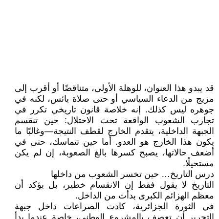
قد يبدو هذا العنوان، للوهلة الأولى، متناقضًا أو أقرب إلى
مزيج من الدعاء السياسي أو حتى صلاة يائس، لكنه في
جوهره ليس كذلك. إنه خلاصة قانون تاريخي تكرر في
تجارب الشعوب الواقعة تحت الاحتلال: حين تنقسم
الجبهة الداخلية، يتقدم الخارج لقطف النتيجة—وغالبًا ما
يكون هذا الخارج هو العدو. أما حين تتماسك، حتى في
أضعف حالاتها، يصبح كسرها بالغ الصعوبة، إن لم يكن
مستحيلًا.
درس التاريخ… حين تخسر الشعوب من داخلها
التاريخ لا يقول فقط إن الانقسام خطير، بل يؤكد أن
معظم الهزائم الكبرى بدأت من الداخل.
في الثورة الجزائرية، كادت الصراعات داخل جبهة
التحرير أن تعصف بالمشروع الوطني، خاصة عندما بدأ