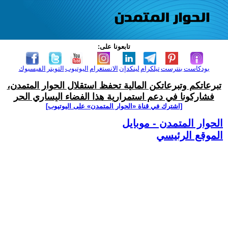
تابعونا على:
بودكاست
بنترست
تيلكرام
لينكدإن
الانستغرام
اليوتيوب
التويتر
الفيسبوك
تبرعاتكم وتبرعاتكن المالية تحفظ استقلال الحوار المتمدن،
فشاركونا في دعم استمرارية هذا الفضاء اليساري الحر
[اشترك في قناة ‫«الحوار المتمدن» على اليوتيوب]
الحوار المتمدن - موبايل
الموقع الرئيسي