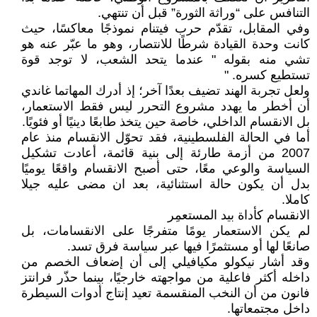
التنافس على “وراثة الثورة” قبل أن تنتهي.
وفي المقابل، تقدّم حرب فيتنام نموذجًا معاكسًا، حيث
كانت وحدة القيادة شرطًا للانتصار، وهو ما عبّر عنه هو
تشي منه بقوله " عندما يتحد الشعب، لا توجد قوة
تستطيع كسره. "
ولعل تجربة الهند تضيف بعدًا آخر؛ إذ أدرك المهاتما غاندي
أن أخطر ما يهدد مشروع التحرر ليس فقط الاستعمار،
بل الانقسام الداخلي، خاصة حين يتخذ طابعًا دينيًا أو فئويًا.
أما في الحالة الفلسطينية، فقد تحوّل الانقسام منذ عام
2007 من أزمة طارئة إلى بنية قائمة، أعادت تشكيل
السياسة والوعي معًا، حتى أصبح الانقسام واقعًا يوميًا
بدل أن يكون حالة استثنائية، بعد ان مضى عليه جيلا
كاملا.
الانقسام كأداة بيد المستعمِر
لم يكن الاستعمار يومًا متفرجًا على الانقسامات، بل
صانعًا لها أو مستثمرًا فيها عبر سياسة فرق تسد.
وقد أشار نيكولو مكيافيلي إلى أن إضعاف الخصم من
داخله أكثر فاعلية من مواجهته خارجيًا، بينما حذّر فرانتز
فانون من أن النخب المنقسمة تعيد إنتاج أدوات السيطرة
داخل مجتمعاتها.