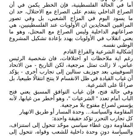
أما في الحالة الفلسطينية، فإن الخطر يكمن في أن
الصراع الداخلي يتقدم على الصراع مع الاحتلال، حد ان
ما يسود اليوم في المزاج الشعبي، بل وفي تصور
المراقبين المحايدين ان الأولويات عند الفلسطينيين، هي
صراعاتهم الداخلية وليس الصراع مع المحتل، وهو ما
يعني انقلاب في الأولويات يهدد بإعادة تشكيل المشروع
الوطني نفسه.
إشكالية الشرعية والفراغ القادم
رغم اية ملاحظات او اختلافات، فان شخصية الرئيس
عباس، لا زالت تمثل مرجعية، لكن التاريخ - من الاتحاد
السوفييتي بعد جوزيف ستالين إلى تجارب أخرى - يؤكد
أن غياب القيادة في ظل الانقسام لا ينتج انتقالًا طبيعيا، بل
صراعًا على الشرعية.
وفي حالة فتح، فإن غياب التوافق المسبق يعني فتح
الباب أمام تعدد " الشرعيات "، وهو أخطر من غيابها، لأنه
يؤسس لصراع مفتوح بلا مرجعية.
المقاومة والسياسة… وحدة المسار أو طريق الانهيار
كل تجارب التحرر تؤكد حقيقة واحدة:
المقاومة دون غطاء سياسي موحّد تتحول إلى استنزاف،
والسياسة دون وحدة داخلية للشعب وقواه، تتحول إلى