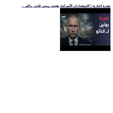
.. نشرة إخبارية | الاستخبارات الأميركية: هجوم روسي قادم.. والعر