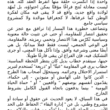
واحدة إذا انكسرت حلقة منها انفرط العقد كله. هذه
ليست معادلة تُنتج فراغًا مؤقتًا يمكن احتواؤه، بل تُمهّد
لولادة واقع جديد، واقع قد لا يبقى فيه مكان لفكرة
الوطن كما عرفناها، لا كجغرافيا موحّدة ولا كمشروع
سياسي جامع.
وتتضاعف خطورة هذا المسار إذا ترافق مع عجز عن
تحقيق انتصار للمقاومة، أو حتى عن تثبيت حالة معنوية
وسياسية تُكرّس هذا الانتصار وتحمي رمزيته. فالمقاومة،
في الوعي الجمعي، ليست فقط فعلًا ميدانيًا، بل هي
أيضًا معنى وشرعية وأفق. وإذا تآكل هذا المعنى، أو جرى
التشكيك فيه، فإن الفراغ لن يبقى فارغًا طويلًا.
حينها، سيتقدم خطاب بديل كان ينتظر اللحظة المناسبة:
خطاب يرى في المقاومة “عبئًا” أو “ذريعة” تُستخدم لتبرير
استمرار الاحتلال وجرائمه. وسيتحوّل أصحاب هذا الطرح
- الذين كانوا على الهامش أو منبوذين - إلى حكماء،
يقدّمون أنفسهم بوصفهم " واقعيين " أو " حماة الحياة
اليومية " بينما يدفعون باتجاه القبول الكامل بشروط
الخارج.
في هذا السياق، لا يعود الحديث عن حقوق أو سيادة أو
مشروع وطني، بل عن " إدارة البقاء ": الحفاظ على الحد
الأدنى من الحياة، القبول بما يُقدَّم من فتات، والتكيّف مع