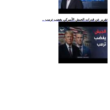
.. تقرير عن قدرات الجيش الأميركي يغضب ترمب