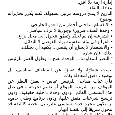
إدارة أزمة بلا أفق.
معادلة البقاء
التاريخ لا يمنح دروسه مرتين بسهولة، لكنه يكرر تحذيراته
بوضوح:
• الانقسام الداخلي أخطر من العدو الخارجي.
• وحدة الصف ضرورة وجودية لا ترف سياسي.
• الشرعية إن لم تُجدّد وتُعمّق تتحول إلى محل نزاع.
• الفراغ في بيئة منقسمة يولّد الفوضى لا البدائل.
• والاستعمار لا يحتاج أن ينتصر… يكفيه أن نختلف.
لذلك، فإن عبارة:
" النصر للمقاومة… الوحدة لفتح… وطول العمر للرئيس
"
ليست شعارًا، ولا تعبيرًا عن اصطفاف سياسي، بل
توصيف دقيق لمعادلة بقاء.
فأي غياب مفاجئ للرئيس عباس - بغضّ النظر عن
الموقف من شرعية الموقع أو تقييم تجربته - في ظل
هذا التشظي القائم، ودون وحدة داخلية حقيقية، ودون
ترسيخ شرعيات متفق عليها، ودون برنامج وطني جامع،
لن يكون مجرد حدث سياسي عابر، بل لحظة كاشفة قد
تتحول سريعًا إلى نقطة انهيار.