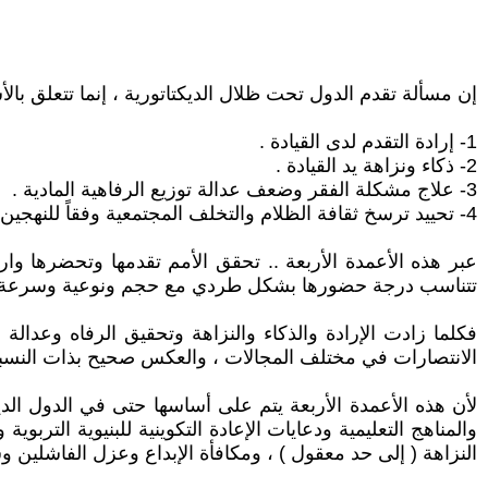
إن مسألة تقدم الدول تحت ظلال الديكتاتورية ، إنما تتعلق بالأ
1- إرادة التقدم لدى القيادة .
2- ذكاء ونزاهة يد القيادة .
3- علاج مشكلة الفقر وضعف عدالة توزيع الرفاهية المادية .
4- تحييد ترسخ ثقافة الظلام والتخلف المجتمعية وفقاً للنهجين الوهابي الديني أو الأفريقي القبلي المقدسين والحارسين لأوجه تراثية مخزومية (متخلف ، متزمت ، شهواني ، همجي).
عبر هذه الأعمدة الأربعة .. تحقق الأمم تقدمها وتحضرها وا
تتناسب درجة حضورها بشكل طردي مع حجم ونوعية وسرعة ال
فكلما زادت الإرادة والذكاء والنزاهة وتحقيق الرفاه وعدالة
الانتصارات في مختلف المجالات ، والعكس صحيح بذات النسبة 
لأن هذه الأعمدة الأربعة يتم على أساسها حتى في الدول الد
والمناهج التعليمية ودعايات الإعادة التكوينية للبنيوية التربو
النزاهة ( إلى حد معقول ) ، ومكافأة الإبداع وعزل الفاشلين 