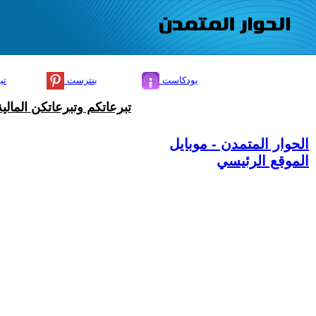
بودكاست
بنترست
تي
تبرعاتكم وتبرعاتكن المال
الحوار المتمدن - موبايل
الموقع الرئيسي