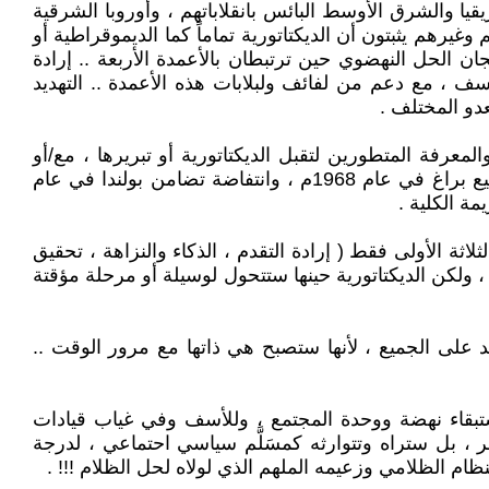
قيا والشرق الأوسط البائس بانقلاباتهم ، وأوروبا الشرقية
وغيرهم يثبتون أن الديكتاتورية تماماً كما الديموقراطية أو
نتجان الحل النهضوي حين ترتبطان بالأعمدة الأربعة .. إرادة
نسف ، مع دعم من لفائف ولبلابات هذه الأعمدة .. التهديد
دو المختلف .
عرفة المتطورين لتقبل الديكتاتورية أو تبريرها ، مع/أو
الفشل في تحقيق التقدم والرفاه الاقتصادي .. كنموذج أوروبا الشرقية الشيوعية ( انتفاضة بودابست في عام 1956م ، وربيع براغ في عام 1968م ، وانتفاضة تضامن بولندا في عام
اثة الأولى فقط ( إرادة التقدم ، الذكاء والنزاهة ، تحقيق
ة ، ولكن الديكتاتورية حينها ستتحول لوسيلة أو مرحلة مؤقتة
عبد على الجميع ، لأنها ستصبح هي ذاتها مع مرور الوقت ..
ستبقاء نهضة ووحدة المجتمع ، وللأسف وفي غياب قيادات
، بل ستراه وتتوارثه كمسَلَّم سياسي احتماعي ، لدرجة
ام الظلامي وزعيمه الملهم الذي لولاه لحل الظلام !!! .