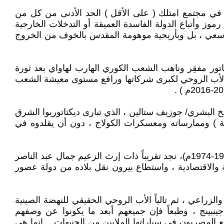
 ) في مجتمع امتلك ( على الأقل ) الحد الأدنى من كل من
رموز وأتباع الدولة الفاسدة العميقة أو التدخلات الخارجية
اب وسعي ، بل وبأريحية موهومة المقدس بالخوف من الخروج
اتور مفقِر وناهب الشعب الكوري الهارب لهاواي بعد ثورة
باني كوريا الجنوبية الحديثة والأب الروحي لكبرى شركاتها ورافع مستوى معيشة الشعب
 البشري/ جوزيف ستالين ، الذي تبارى ديكتاتوريوا الشرق
ولة السوڨيتي (NKVD المفوضية الشعبية للشؤون الداخلية ) وممارساته ومعسكرات الكولاج ، دون أن يقلدوه في
وبالاطلاع على التجربة البيرونية في أرجنتين الجنرال / خوان بيرون 1946-1955م (مع فترة قصيرة بعد العودة من النفي 1973-1974م)، نجد تقريباً ذات إرث الزعيم جمال عبد الناصر
ة والاقتصادية ، واستطاع بيرون نقل بلاده من دولة عصور
زراعي ، ثم تالياً الأب الروحي الحقيقي للنهضة الصينية
وصولاً للرئيس الحالي شي جينبينج ، وطبعاً فإن جميعهم أبعد ما يكونوا عن وصفهم
المصريون في سياراتها الملايين من الجنيهات .. إنما هي