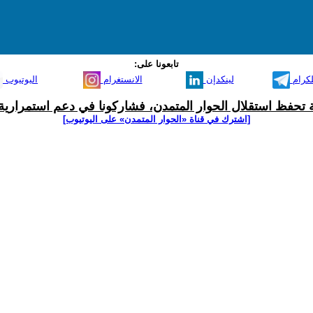
تابعونا على:
لكرام
لينكدإن
الانستغرام
اليوتيوب
ية تحفظ استقلال الحوار المتمدن، فشاركونا في دعم استمرارية 
[اشترك في قناة ‫«الحوار المتمدن» على اليوتيوب]