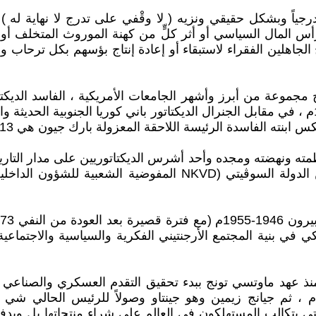
درجياً وبشكل حقيقي ونزيه ( لا وقْفي على تدرج لا نهاية له
ر رأس المال السياسي أو أثر كلٍّ من كهنة الموروث المتخلف أو 
ج الجاهلين الفقراء لاستبقاء أو إعادة إنتاج بؤسهم بكل ترح
 مجموعة من أبرز وأشهر الجامعات الأمريكية ، الفاسد الديكت
شعبية ضده والمنتخب ديموقراطياً / سينجمان ري 1948-1960م ، في مقابل الجنرال الديكتاتور 
مته ونهضته ومجده وأحد أشرس الديكتاتوريين على مدار التاريخ
الأوسط وأفريقيا في الإعجاب به والانقياد لتقليده بجهاز أمن الد
 في بنية المجتمع الأرجنتيني الفكرية والسياسية والاجتماعي
ذ عهد ماوتسي تونج ببدء تحقيق التقدم العسكري والصناعي وال
وخليفة ماوتسي تونج ، عبر دينج شياو بينج في عام 1979م ، ثم جيانج زيمين وهو جينتاو 
ي يتكالب المستهلكون في العالم على شراء منتجاتها بل ويدفع 