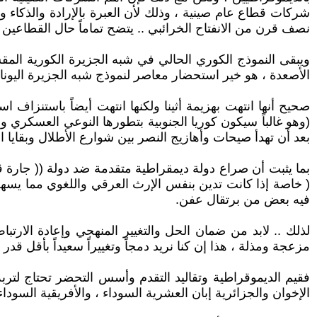
شركات قطاع عام صينية ، وذلك لأن العبرة بالإرادة والذكاء 
نصف قرن من الانفتاح الخرائبي .. يتضح تماماً حال القطاعين 
ويبقى النموذج الكوري الحالي في شبه الجزيرة الكورية ال
الأصعدة ، هو خير استحضار معاصر لنموذج شبه الجزيرة اليوناني
(وهو غالباً سيكون كوريا الجنوبية بتطورها النوعي العسكري و
بعد أن تهدأ صيحات وأهازيج النصر بين شوارع الأطلال وبقايا ا
بما يثبت أن صراع دولة ديمقراطية متقدمة ضد دولة (( جارة
( خاصة إذا كانت تدين بنفس الإرث العرقي واللغوي مما يسهل ال
فيه بعض من برتقال عفن.
لذلك .. لابد من ضمان الحل والتغيير المنهجي وإعادة الارتب
مزعجة ومذلة ، هذا إن كنا نريد دمجاً وتغييراً سعيداً بأقل ق
فقيم الديموقراطية وتقاليد التقدم وأسس التحضر تحتاج لتربة صا
الإخوان والجزائرية إبان العشرية السوداء ، والأفريقية السوداء 