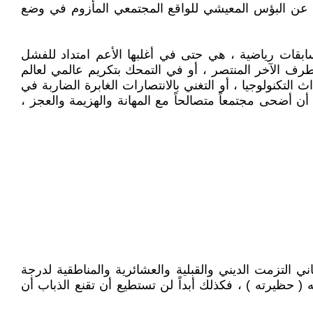
 عن البؤس المعيشي للواقع المجتمعي المأزوم في وضع
قات رياضية ، هي حتى في أغلبها الأعم امتداد للفشل
لطرف الآخر المنتصر ، أو في التمحك بتكريم عالمي لعالم
لتكنولوجيا ، أو التغني بالانتصارات الغابرة الضاربة في
ن أضحى مجتمعاً متصالحاً مع المهانة والهزيمة والعجز ،
ة ، لو طُبقت في مجتمع يعاني التزمت الديني والقبلية والعشائرية والمناطقية لدرجة
( حظيرته ) ، فكذلك أبداً لن تستطيع أن تقنع الذباب أن