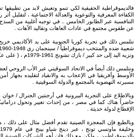
فالديموقراطية الحقيقية لكي تنمو وتعيش لابد من تطبيقها ت
الكفاءة المعرفية والتوعوية والعدالة الاجتماعية ، لتقليل أث
التنافسية عبر الطابور الخامس .. في توجيه أغلبية من السذ
عن طقوس مجتمع في عادات العاهات وتقاليد الآهات .
نتلمس ذلك في تجربة كوريا الجنوبية على يد الأكاديمي خريج
ونزيه اليد إلى حد كبير / بارك تشونج 1961-1979م ، ( على عكس ابنته الفاسدة الرئيسة اللاحقة المعزولة بارك جيون هي 2013-2016م ) .
ونتلمس ذلك أيضاً في الاتحاد السوڤيتي عبر الأب الروحي لعظ
مسيرته النهضوية بالمجتمع والدولة السوڤيتية .
حاضراً هناك كما في مصر ، من إحداث تغيير وتحول دراماتيكي
الإقطاع لدولة حديثة .
وبالطبع فإن المعجزة الصينية تقدم أفضل مثال على ذلك ، من
بالديموقراطيين ، ولكن مع ذلك فإن أهم الشركات الصينية الت