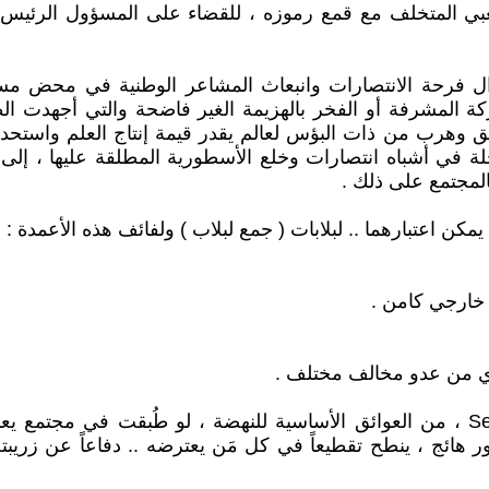
بي المتخلف مع قمع رموزه ، للقضاء على المسؤول الرئيس
 فرحة الانتصارات وانبعاث المشاعر الوطنية في محض مساب
اركة المشرفة أو الفخر بالهزيمة الغير فاضحة والتي أجهدت ا
 وهرب من ذات البؤس لعالم يقدر قيمة إنتاج العلم واستحداث ا
لة في أشباه انتصارات وخلع الأسطورية المطلقة عليها ، إلى أ
بالمجتمع على ذلك .
مكن اعتبارهما .. لبلابات ( جمع لبلاب ) ولفائف هذه الأعمدة :
 خارجي كامن .
وتصبح الديموقراطية أو شبه الديموقراطية Semi-Democracy ، من العوائق الأساسية للنهض
هائج ، ينطح تقطيعاً في كل مَن يعترضه .. دفاعاً عن زريبته 