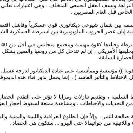
والنزاهة ونسف العقل الجمعي المتخلف ، وهي اعتبارات تعاني 
الخاص قبل العام المصريين .
مقسمة بين شمال شيوعي ديكتاتوري قوي عسكرياً وفاشل اقتص
ة إبان عصر الحروب البيلوبونيزية بين اسبرطة العسكرية الشيوع
صح
بحليفها الأمريكي ، إن لم تتدخل كل من روسيا والصين بشكل كاف
لحضارة السابقة.
 قوية )) مؤسسة وممأسسة على عبادة الديكتاتور لدرجة غسيل 
اختلاط والتأثير الفاسد ) ، إنما يحمل بذور فناء هذه الديموقر
اط السلمية ، وتقديم تنازلات ومزايا لا تؤثر على التقدم الح
در من التحديات والاحباطات ، ومشاهدة ممتعة لسقوط أحجار العز
لحة لتثمر ، وإلاّ فإن الطلوع العراقية والليبية واليمنية وال
واللاتينية من جواتيمالا حتى البيرو ... ستكون هي الحصاد .