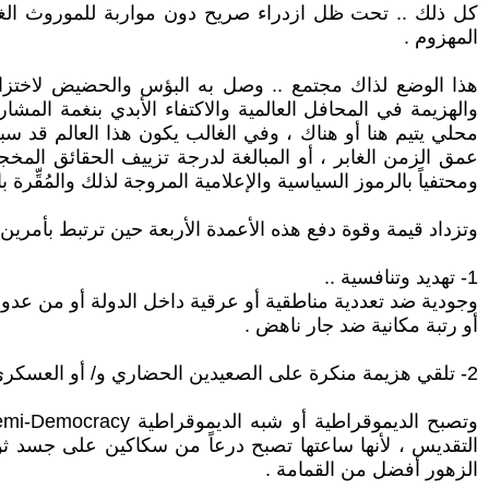
كل ذلك .. تحت ظل ازدراء صريح دون مواربة للموروث الغ
المهزوم .
هذا الوضع لذاك مجتمع .. وصل به البؤس والحضيض لاختزال
والهزيمة في المحافل العالمية والاكتفاء الأبدي بنغمة المش
محلي يتيم هنا أو هناك ، وفي الغالب يكون هذا العالم قد سبق
عمق الزمن الغابر ، أو المبالغة لدرجة تزييف الحقائق المخج
ومحتفياً بالرموز السياسية والإعلامية المروجة لذلك والمُقِّرة 
وتزداد قيمة وقوة دفع هذه الأعمدة الأربعة حين ترتبط بأمرين ي
1- تهديد وتنافسية ..
وجودية ضد تعددية مناطقية أو عرقية داخل الدولة أو من عدو
أو رتبة مكانية ضد جار ناهض .
2- تلقي هزيمة منكرة على الصعيدين الحضاري و/ أو العسكري من عدو مخالف مختلف .
التقديس ، لأنها ساعتها تصبح درعاً من سكاكين على جسد ثور 
الزهور أفضل من القمامة .