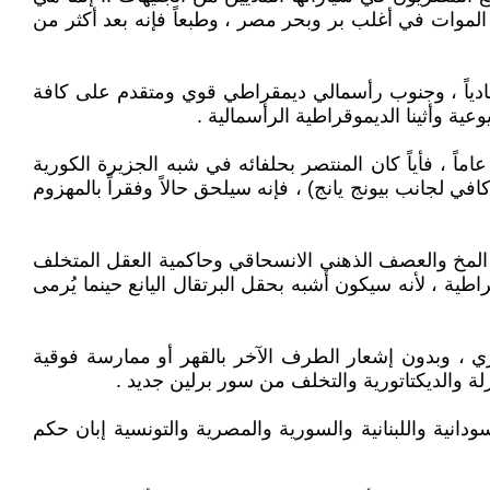
الموات في أغلب بر وبحر مصر ، وطبعاً فإنه بعد أكثر من
ادياً ، وجنوب رأسمالي ديمقراطي قوي ومتقدم على كافة
ية وأثينا الديموقراطية الرأسمالية .
يح أنها انتهت بهزيمة أثينا ولكنها انتهت أيضاً باستنزاف اسبرطة وفناءها كقوة مهيمنة ومجتمع متجانس في أقل من 40 عاماً ، فأياً كان المنتصر بحلفائه في شبه الجزيرة الكورية
ي لجانب بيونج يانج) ، فإنه سيلحق حالاً وفقراً بالمهزوم
المخ والعصف الذهني الانسحاقي وحاكمية العقل المتخلف
اطية ، لأنه سيكون أشبه بحقل البرتقال اليانع حينما يُرمى
ضاري ، وبدون إشعار الطرف الآخر بالقهر أو ممارسة فوقية
لة والديكتاتورية والتخلف من سور برلين جديد .
سودانية واللبنانية والسورية والمصرية والتونسية إبان حكم