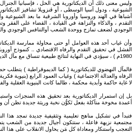
وليس معنى ذلك أن الديكتاتورية هي الحل ، فإسبانيا الجنرال ف
الشيوعية ، ودول آسيا الوسطى ، أو ڤنزويلا تشافيز الديكتاتور ا
أشباها في الهند وروسيا وأوروبا الشرقية ما بعد الشيوعية وأمير
التقدم ، والذكاء والنزاهة في القيادة ، القضاء على الفقر و
الوجودي لضعف تمازج ووحدة الشعب أوالتنافس الوجودي والرتبة
وأن غياب أحد هذه العوامل أو حتى محاولة ممارسة الديكتاتور
1980م ) ، سيؤدي في النهاية لنتائج طبيعية تنساق مع مآل الديكتاتورية النظري .. وهو التخلف والفقر والظلم الاجتماعي والهزيمة الكلية .
فالمآل النهضوي للديكتاتورية ( كما الديموقراطية ) يتطلب حضو
الرفاه والعدالة الاجتماعية ) وغياب العمود الرابع (بنيوية فكر
لا غاية حاكمة وأبدية محكمة ، طالما كانت البنيوية العقلية وال
بل إن استمرار الديكتاتورية بعد تحقيق هذه المنجزات واستيفاء
أعمدة مخوخة متآكلة بفعل تَكوُّن نخبة وريثة جديدة تظن أن ولا
فتبدأ في تشكيل مناهج تعليمية وتثقيفية جديدة تمجد هذا ا
مجتمعية نزيهة فاعلة ، ستتكون أجيال جديدة من الشعب يتشك
التعجب واستنكار ومعاداة كل مَن يحاول الانقلاب على هذا الن