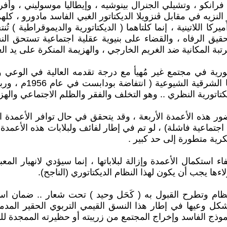
رانكو ، وتشيلي الجنرال بينوشيه ، وإيطاليا موسوليني ، وأفري
لنزيه في مقابل ڤنزويلا الديكتاتور الغبي الفاسد مادورو ، كلهم 
كا اللاتينية ، إنما كلتاهما ( الديكتاتورية والديموقراطية ) تُ
تحقيق الرفاه ، والقضاء على بنيوية عقلية اجتماعية تستحق ال
 المكانية ضد الغريم الخارجي ، والهزيمة المنكرة على يد الع
ية في مجتمع غير مُهيأ مع درجة تقدمه العالية في الوعي والم
ر هذه الأعمدة الأربعة ، وقد يتحقق في حال توافر الأعمدة الثل
ية اجتماعية فاشلة) ، لو تم في إطار لفائف ولبلابات هذه الأعمد
فكرية متطورة إلى حد كبير .
 استكمال الأعمدة وإزالة لبلاباتها ، إنما سيؤدي لانهيار الم
ءها يجب أن يكون لهذا النظام الديكتاتوري (الناجح).
لنظام وتطرح القبول به ( كَحَل وحيد ) تحت شعار .. ضمان ا
ل وعيها في إطار هذا النسق القيمي التربوي الحقير المدمر 
موذج الفاسد وإخراج المجتمع من زريبته أو حظيرته الممجدة للنظ