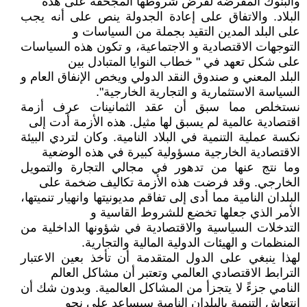
والبنوك المقرضة لفرض شروطها المجحفة على هذه
البلاد. والاتفاق على إعادة الجدولة ينص على أنه يجب
على البلد المدين التقيد بجملة من السياسات و
التوجهات الاقتصادية و الاجتماعية، و تكون هذه السياسات
على شكل تعهد في " خطاب النوايا المتبادل بين
البلد المعني و صندوق النقد الدولي ويخص الإنفاق العام و
السياسة الاستثمارية و التجارية الخارجية".
نستخلص مما سبق أن عقد الثمانينات عرف أزمة
اقتصادية عالمية لم يسبق لها مثيل. هذه الأزمة أدت إلى
نكسة عملية التنمية في البلاد النامية. وكان لتردي البيئة
الاقتصادية الخارجية مسؤولية كبيرة في هذه الوضعية
وما نتج عنها من تدهور في مجالي التجارة والتمويل
الخارجي. وقد فرضت هذه الأزمة تكاليف ضخمة على
البلدان النامية مما أدى إلى تفاقم مديونيتها وانهيار تنميتها،
الأمر الذي جعلها تخضع للشروط القاسية و
التدخلات السياسية والاقتصادية في شؤونها الداخلية من
المنظمات و الهيئات الدولية المالية والتجارية.
لهذا ينبغي على الدول المتقدمة أن تأخذ بعين الاعتبار
الترابط الاقتصادي العالمي وتعتبر أن مشاكل العالم
النامي جزءً لا يتجزأ من المشاكل العالمية. وبدون شك أن
انتعاش التنمية بالبلدان النامية سيساعد على نحو