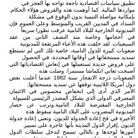
تطبيق سياسات اقتصادية ناجعة تواجه بها العجز في
مواردها المالية. كما أوهمت هذه والقروض هؤلاء الحكام.
بإمكانية مواصلة التنمية بدون الوقوع في مشكلة
السداد في المديين القريب والمتوسط وعلى العموم فإن
المديونية الخارجية للبلاد النامية عرفت تطورا سريعاً
في أحجامها وخاصة منذ النصف الثاني من عقد
السبعينات. لقد خلقت هذه الأعباء المرتفعة للمديونية
صعوبات كبيرة للدول النامية، خاصة تلك التي لم تستطع
تسديد مستحقاتها في أوقاتها المحددة، في الحصول
على قروض جديدة تستعملها في إنعاش اقتصادياتها التي
أصبحت تعاني انكماشا مستمرا. وصلت هذه
الصعوبات درجة الانفجار سنة 1982 عندما أعلنت بعض
دول أمريكا اللاتينية توقفها عن تسديد مستحقاتها,
الأمر الذي أدى إلى انخفاض محسوس في الائتمان
المصرفي الدولي الذي يشكل المصدر الرئيسي للسيولة
الخارجية المقترضة للبلاد النامية.وترتب عن حصار
المديونية المضروب على البلاد النامية سقوط هذه
الأخيرة في فخ إعادة الجدولة للديون. وتعني إعادة جدولة
الديون ,إقرار الدول المدينة بأنها عاجزة على تسيير
أمورها لوحدها و بالتالي تسمح لتدخل سلطات الدول