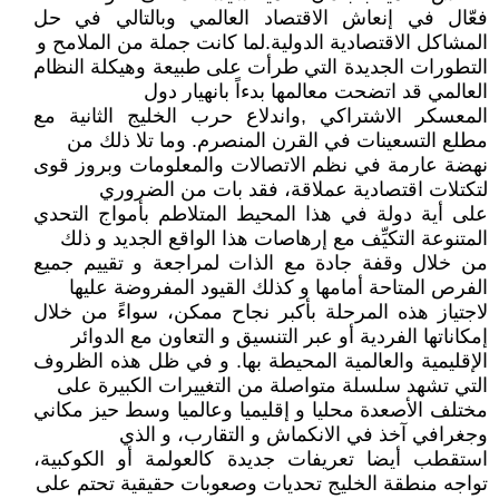
فعّال في إنعاش الاقتصاد العالمي وبالتالي في حل
المشاكل الاقتصادية الدولية.لما كانت جملة من الملامح و
التطورات الجديدة التي طرأت على طبيعة وهيكلة النظام
العالمي قد اتضحت معالمها بدءاً بانهيار دول
المعسكر الاشتراكي ,واندلاع حرب الخليج الثانية مع
مطلع التسعينات في القرن المنصرم. وما تلا ذلك من
نهضة عارمة في نظم الاتصالات والمعلومات وبروز قوى
لتكتلات اقتصادية عملاقة، فقد بات من الضروري
على أية دولة في هذا المحيط المتلاطم بأمواج التحدي
المتنوعة التكيِّف مع إرهاصات هذا الواقع الجديد و ذلك
من خلال وقفة جادة مع الذات لمراجعة و تقييم جميع
الفرص المتاحة أمامها و كذلك القيود المفروضة عليها
لاجتياز هذه المرحلة بأكبر نجاح ممكن، سواءً من خلال
إمكاناتها الفردية أو عبر التنسيق و التعاون مع الدوائر
الإقليمية والعالمية المحيطة بها. و في ظل هذه الظروف
التي تشهد سلسلة متواصلة من التغييرات الكبيرة على
مختلف الأصعدة محليا و إقليميا وعالميا وسط حيز مكاني
وجغرافي آخذ في الانكماش و التقارب، و الذي
استقطب أيضا تعريفات جديدة كالعولمة أو الكوكبية،
تواجه منطقة الخليج تحديات وصعوبات حقيقية تحتم على