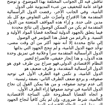
تناقش فيه كل الجوانب المختلفة بهذا الموضوع، و توضح
قواعد عامة للتخفيف من عبء المديونية على الدول
النامية، وفي الجانب الآخر، رفضت الدول الرأسمالية
المتقدمة هذا الاقتراح وأصرَّت على التفاوض مع كل بلد
مدين على حدة. و إزاء هذه المواقف المتعنتة من الدول
المتقدمة لم يكن من الممكن الوصول إلى نتائج محددة
فيما يتعلق بالجهود الدولية لمعالجة قضايا المواد الأولية و
التنمية. و بالرغم من فشل هذا المؤتمر في الوصول
إلى نتائج محددة إلا أنه شهد أكثر من أي وقت مضى،
توحِّد جبهة الدول النامية، و لم تنجح الجهود التي بذلتها
الدول الرأسمالية المتقدمة سراً وعلانية في تمزيق وحدة
هذه الدول، و هذا إنجاز حقيقي، فالصراع لتغيير
النظام الاقتصادي الدولي,فهو صراع بين طرف قوي هو
الدول الرأسمالية المتقدمة، و طرف ضعيف هو
الدول النامية، و تكمن قوة الطرف الأول في توحيد
صفوفه، و يرجع ضعف الطرف الثاني- بصفة رئيسية-
إلى عدم توحيد صفوفه، و من هنا يمكن القول إن نجاح
الدول النامية في توحيد صفوفها إزاء الطرف الأول،
و اتجاه القضايا المطروحة على الساحة الاقتصادية
العالمية، شرط ضروري، وإن لم يكن كافياً لنجاح الجهود
التي تبذل لتغيير النظام الاقتصادي الدولي .