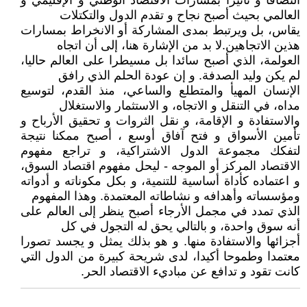
التصاقا و تأثيرا بمسارات الاقتصاد الوطني و الإقليمي و
العالمي بحيث أصبح نجاح و تقدم الدول والتكتلات
يقاس، بل ويرتبط بمدى المشاركة أو الانخراط بمسارات
هذين الاتجاهين.لا بد من الإشارة هنا، إلى أن اتجاه
العولمة، الذي أصبح سائدا بل مسيطرا على العالم حاليا،
لم يكن وليد الصدفة. و إن عودة الحلم الذي رافق
الإنسان المهيأ والمتطلع والساعي، منذ القدم، لتوسيع
مداه، في التنقل و الاتجاه، و الاستثمار والاستغلال
والاستفادة و الإقامة، و نقل الثروات و تحقيق الأرباح و
تأمين الأسواق و فتح آفاق أوسع ، أصبح ممكنا نتيجة
لتفكك مجموعة الدول الاشتراكية، و تراجع مفهوم
الاقتصاد المركز أو الموجه - ليحل مفهوم اقتصاد السوق،
و اعتماده كأداة أساسية للتنمية، و بكل مكوناته و أدواته
ومؤسساته وأهدافه و نشاطاته المعتمدة. وهذا المفهوم
الذي تمدد في مجمل الأرجاء أصبح ينظر إلى العالم على
أنه سوق واحدة، و بالتالي يحق له التجول في كل
أجزائها والاستفادة منها. و هو بذلك يمثل و يجسد تصورا
معتمدا وطموحا أكيدا، لدى شريحة كبيرة من الدول التي
كانت تقود و تدافع عن مباديء الاقتصاد الحر.