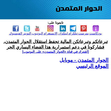
تابعونا على:
بودكاست
بنترست
تيلكرام
لينكدإن
الانستغرام
اليوتيوب
التويتر
الفيسبوك
تبرعاتكم وتبرعاتكن المالية تحفظ استقلال الحوار المتمدن،
فشاركونا في دعم استمرارية هذا الفضاء اليساري الحر
[اشترك في قناة ‫«الحوار المتمدن» على اليوتيوب]
الحوار المتمدن - موبايل
الموقع الرئيسي