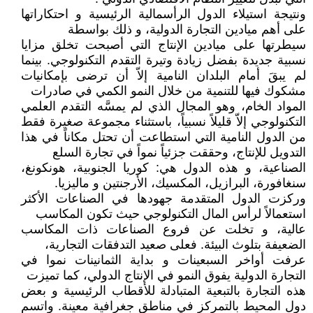
ونتيجة استيلاء الدول الرأسمالية الرئيسية و احتكاراتها
على أهم ميادين التجارة الدولية، و ذلك بواسطة
سيطرتها على ميادين الإنتاج التي أصبحت تخلق مزايا
نسبية جديدة بفضل زيادة وتيرة التقدم التكنولوجي. بينما
لم يبقَ أمام البلدان النامية إلاّ أن ترضى بإمكانيات
مشكوك فيها للتنمية من خلال النمو الكمي في صادرات
المواد الخام، وهو المجال الذي لم يمسَّه التقدم العلمي
التكنولوجي إلاّ قليلاً نسبياً، باستثناء مجموعة صغيرة فقط
من الدول النامية التي استطاعت أن تحتل مكاناً في هذا
التدويل للإنتاج، وحققت جزئياً نمواً في تجارة السلع
الصناعية، و هذه الدول هي: كوريا الجنوبية، هونكونغ،
سنغافورة، البرازيل، المكسيك، الأرجنتين و ماليزيا.
وركزت الدول المتقدمة جهودها في الصناعات الأكثر
استعمالاً لرأس المال التكنولوجي حيث تكون المكاسب
عالية، و تخلت عن فروع الصناعات ذات المكاسب
الضعيفة بتلوث البيئة. فعلى صعيد التدفقات التجارية،
عرفت أواخر السبعينات و بداية الثمانينات نموا في
التجارة الدولية يفوق النمو في الإنتاج الدولي، كما تميزت
هذه التجارة بالتبعية المتبادلة للأقطاب الرئيسية و بعض
دول المحيط بالتمركز في مناطق جغرافية معينة. واتسم