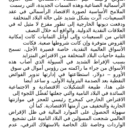
الرأسمالية الصناعية.وهذه السمات الجديدة، التي رسمت
الملامح الأساسية لصورة الاقتصاد الرأسمالي في عقد
السبعينات، أثَّرت بشكل شديد على حالة البلاد المتخلفة
ودفعت ديونها الخارجية إلى تطور مفزع لا مثيل له في
العلاقات النقدية الدولية. والواقع أنه خلال النصف
الثاني من السبعينات وإلى أوائل الثمانيات كانت إمكانية
القروض متوفرة وإن كانت شروطها صعبة. فكانت
الأسواق العالمية النقدية، خاصة قصيرة الأجل، تسمح
بتلبية حاجيات البلاد المتخلفة من الاقتراض المتزايد
بسبب الإفراط الشديد في السيولة الذي أصاب هذه
الأسواق من جراء ما راكمته من رؤوس أموال في سوق
الأورو – دولار، استطاعتها في إدارتها تدوير الفوائض
النفطية بعد الصدمة البترولية الأولى. و ساعد أيضا
على هذا، طبيعة التشكيلات الاقتصادية و الاجتماعية
السائدة في البلاد النامية والتي جعلتها تُفضِّل اللجوء إلى
الاقتراض الخارجي كمخرج رئيسي للعجز في موازنتها
الجارية والتخفيف من أزمتها الاقتصادية. كما أن
سهولة الحصول على الموارد المالية في ظل الإقراض
العالمي شجعت المسؤلين في البلاد النامية على تشجيع
الواردات وخاصة تلك الخاصة بالاستهلاك الترفي، عدم