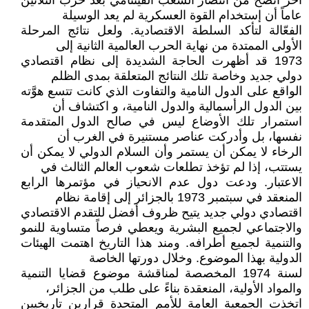
آخر اتضح من انتصار الشعب الفيتنامي بعد حرب الثلاثين
عاماً أن إستخدام القوة العسكرية لم يعد الوسيلة
الفعّالة لتأكد السلطة الاقتصادية. ولعل نتائج المرحلة
الأولى الممتدة من نهاية الحرب العالمية الثانية إلى
1973 قد أظهرت الحاجة الشديدة إلى نظام اقتصادي
دولي جديد وخاصة تلك النتائج المتعلقة بمدى الظلم
الواقع على الدول النامية والتفاوت الذي كانت تتسع هوَّته
بين الدول الرأسمالية والدول النامية، و اكتشاف أن
استمرار تلك الأوضاع ليس في صالح الدول المتقدمة
نفسها، بل وأدركت عناصر مستنيرة في الغرب أن
الرخاء لا يمكن أن يستمر وأن السلام الدولي لا يمكن أن
يستتب، إذا لم تؤخذ تطلعات شعوب العالم الثالث في
الاعتبار. ودعت دول عدم الانحياز في مؤتمرها الرابع
المنعقد في سبتمبر 1973 بالجزائر إلى إقامة نظام
اقتصادي دولي جديد يتيح ظروف أفضل للتقدم الاقتصادي
والاجتماعي لجميع البشرية ويعطي فرصاً متساوية للنمو
والتنمية لجميع أطرافه. ومند هذا التاريخ اهتمت الهيئات
الدولية بهذا الموضوع. وخلال دورتها الخاصة
لسنة 1974 المخصصة لمناقشة موضوع قضايا التنمية
والمواد الأولية، المنعقدة بناءً على طلب من الجزائر،
اتخذت الجمعية العامة للأمم المتحدة قرارين تاريخيين