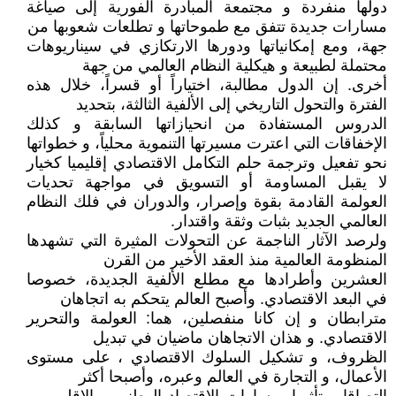
دولها منفردة و مجتمعة المبادرة الفورية إلى صياغة
مسارات جديدة تتفق مع طموحاتها و تطلعات شعوبها من
جهة، ومع إمكانياتها ودورها الارتكازي في سيناريوهات
محتملة لطبيعة و هيكلية النظام العالمي من جهة
أخرى. إن الدول مطالبة، اختياراً أو قسراً، خلال هذه
الفترة والتحول التاريخي إلى الألفية الثالثة، بتحديد
الدروس المستفادة من انحيازاتها السابقة و كذلك
الإخفاقات التي اعترت مسيرتها التنموية محلياً، و خطواتها
نحو تفعيل وترجمة حلم التكامل الاقتصادي إقليميا كخيار
لا يقبل المساومة أو التسويق في مواجهة تحديات
العولمة القادمة بقوة وإصرار، والدوران في فلك النظام
العالمي الجديد بثبات وثقة واقتدار.
ولرصد الآثار الناجمة عن التحولات المثيرة التي تشهدها
المنظومة العالمية منذ العقد الأخير من القرن
العشرين وأطرادها مع مطلع الألفية الجديدة، خصوصا
في البعد الاقتصادي. وأصبح العالم يتحكم به اتجاهان
مترابطان و إن كانا منفصلين، هما: العولمة والتحرير
الاقتصادي. و هذان الاتجاهان ماضيان في تبديل
الظروف، و تشكيل السلوك الاقتصادي ، على مستوى
الأعمال، و التجارة في العالم وعبره، وأصبحا أكثر