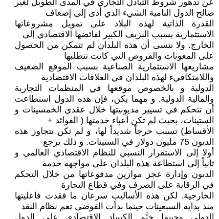
عن تدهور شروط التبادل التجاري في المدى الطويل لغير
صالح الدول النامية الشيء الذي أدى إلى إضعاف
القدرة الذاتية لهذه البلاد على تمويل مشروعاتها
الاستثمارية بسبب النزيف الكبير لفائضها الاقتصادي إلى
الخارج. ولا ننسى أن هذه البلدان لم تتمكن من الحصول
على المعونات والقروض التي كانت تتطلبها
مشاريعها الاستثمارية الصناعية بسبب الموقع الضعيف
واللامتكافيء لهذه البلدان في العلاقات الاقتصادية
الدولية و بالخصوص موقعها في المنظمات التجارية
والمالية الدولية. و مهما يكن، فإن هذه الدول استطاعت
أن تتحكم في تسيير مديونيتها خلال عقدي الخمسينات و
الستينات، بحيث لم تكن أعباء خدمتها ( الفوائد +
الأقساط) تسبب حرجاً شديداً لها، و لم تكن تتجاوز هذه
الديون 75 مليون دولار في الستينات. و ذلك يرجع
أولا إلى الاستقرار النسبي للنظام الاقتصادي العالمي و
ثانياً إلى استطاعة هذه البلدان على مواجهة خدمة
الديون وإدارة عجز موازين مدفوعاتها من خلال التحكم
في الرقابة على الصرف وفي قطاع التجارة
الخارجية. لكن هذه الأساليب سرعان ما فقدت فاعليتها
منذ بداية السبعينات حينما بدأت الفوضى تعم نظام النقد
الدولي وحينما خيَّم الكساد الاقتصادي على الدول