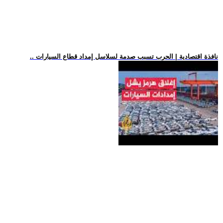
.. نافذة اقتصادية | الحرب تسبب صدمة لسلاسل إمداد قطاع السيارات