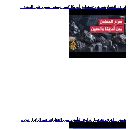
.. قراءة اقتصادية.. هل تستطيع أمريكا كسر هيمنة الصين على المعاد
.. تعمير - اعرف تفاصيل برامج التأمين على العقارات ضد الزلازل من