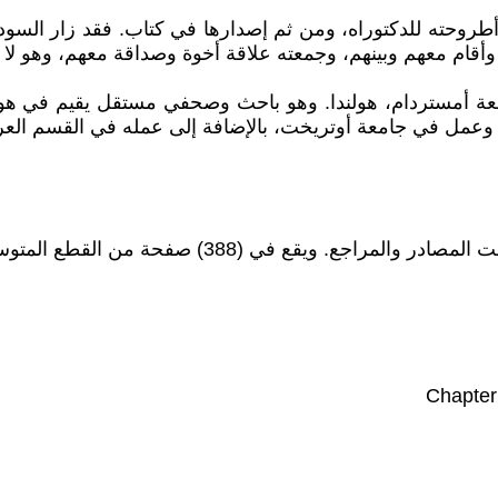
بيل أطروحته للدكتوراه، ومن ثم إصدارها في كتاب. فقد زار ال
أقام معهم وبينهم، وجمعته علاقة أخوة وصداقة معهم، وهو لا 
 على درجة الدكتوراه، في العام 2024 من جامعة أمستردام، هولندا. وهو باحث وصحفي 
 وعمل في جامعة أوتريخت، بالإضافة إلى عمله في القسم العربي 
 من القطع المتوسط. وجاءت الفصول على النحو الآتي: