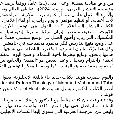
من واقع متابعة لصيقة، وعل
مؤسسة الانتشار العربي، بي
وإلا وهناك عمل علمي عنه أو عن سيرته الفكرية، سواء صدور 
لأحد أعماله، أو تنظيم مؤتمر أو يوم دراسي، أو لقاء إعلامي،
الكتاب المشار إليه أعلاه، كانت الدول، هي: تونس، الأردن،
الكويت، السعودية، مصر، إيران، تركيا، ماليزيا، إندونيسيا، تنزا
على وضع منهج لتدريس فكر محمود محمد طه في جامعتين.
وكل هذا يؤكد لنا بأن السردية التكفيرية الباطلة التي نسج
هدمها بالحق، ونتابع تبخرها ناحية السماء. وأصبح اليوم ا
احتفاء واحترام وتبجيل، وعند البعض هو "المنقذ" والجامع ب
"محمود محمد طه هو المنقذ". كما وصفه المفكر التونسي الدكتور
واليوم حضرت هولندا بكتاب جديد جاء باللغة الإنجليزية، بعنوان
Modernist Reform Theology of Mahmud Muhammad Taha
هولندا.
وقد تشرفت بأن كنت متابعاً مع الدكتور هوبينك، منذ مرحلة
المتابعة والتواصل حتى نهار اليوم.. فلقد تواصلت معه نهار ال
وليس من الترجمة الحرفية التي تسوق إليها الكلمات الإنجليزي