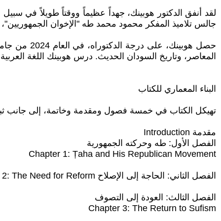
لقد أنفق الدكتور هوبينك، جهداً عظيماً ووقتاً طويلاً في س
جالس تلاميذ المفكر محمود محمد طه "الإخوان الجمهوريين"، و
حصل هوبينك،
المعاصر، وتاريخ السودان الحديث. درس هوبينك اللغة العربية
البناء المعماري للكتاب
تهيكل الكتاب في خمسة فصول ومقدمة وخاتمة، إلى جانب ثبت المصادر والمراجع. ويقع في (388) صفحة
مقدمة Introduction
الفصل الأول: طه وحركته الجمهورية
Chapter 1: Ṭaha and His Republican Movement
الفصل الثاني: الحاجة إلى الإصلاح Chapter 2: The Need for Reform
الفصل الثالث: العودة إلى التصوف
Chapter 3: The Return to Sufism