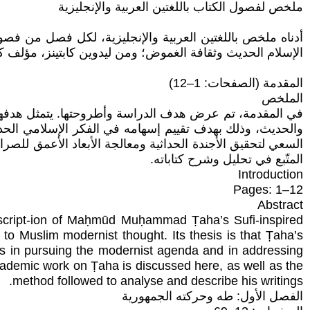
ملخص لفصول الكتاب باللغتين العربية والإنجليزية
الإسلام الحديث وثقافة الغموض؛ ومن ليدوين كابتينز، مؤلف كتاب خر
المقدمة (الصفحات: 1–12)
الملخص
في المقدمة، تم عرض هدف الدراسة وأطروحتها. يتمثل هدفها
والحديث، وذلك بهدف تقييم إسهامه في الفكر الإسلامي الحدا
السعي لتحقيق الأجندة الحداثية ومعالجة الأبعاد الأعمق للصراع
المتّبع في تحليل وشرح كتاباته.
Introduction
Pages: 1–12
Abstract
de-script-ion of Maḥmūd Muḥammad Ṭaha’s Sufi-inspired
 to Muslim modernist thought. Its thesis is that Ṭaha’s
s in pursuing the modernist agenda and in addressing
cademic work on Ṭaha is discussed here, as well as the
method followed to analyse and describe his writings.
الفصل الأول: طه وحركته الجمهورية