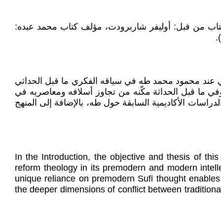
 باللغتين العربية والإنجليزية، لكل فصل من فصول الكتاب، وللمقدمة والخاتمة، فضلاً عن مراجعة Review للكتاب من قبل: أوليفر شاربرودت، مؤلف كتاب محمد عبده:
ي عند محمود محمد طه في سياقه الفكري ما قبل الحداثي
في ما قبل الحداثة مكّنه من تجاوز أسلافه ومعاصريه في
الدراسات الأكاديمية السابقة حول طه، بالإضافة إلى المنهج
In the Introduction, the objective and thesis of th
reform theology in its premodern and modern intelle
unique reliance on premodern Sufi thought enables
the deeper dimensions of conflict between tradition