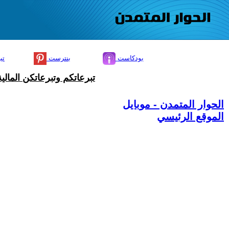
بودكاست
بنترست
تي
تبرعاتكم وتبرعاتكن المال
الحوار المتمدن - موبايل
الموقع الرئيسي