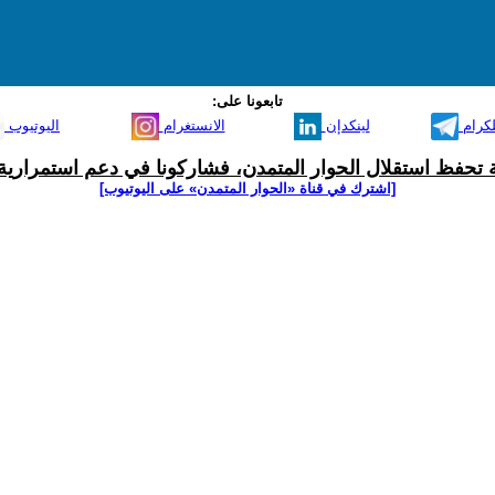
تابعونا على:
لكرام
لينكدإن
الانستغرام
اليوتيوب
ية تحفظ استقلال الحوار المتمدن، فشاركونا في دعم استمرارية 
[اشترك في قناة ‫«الحوار المتمدن» على اليوتيوب]