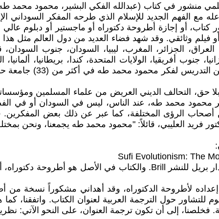
ى مدى (28) عاماً، ووفقاً لرصد علمي منشور في كتاب (عبدالله الفكي البشي
روت، 2024)، لتعاطي العالم وتفاعله مع الفهم الجديد للإسلام الذي طرحه المف
كتاب، أو إجازة أطروحة دكتوراه أو ماجستير أو دبلوم عالي 
 أو فيلم وثائقي. وقد شهد فضاء العديد من دول العالم مثل هذا
 العراق، الجزائر، المغرب، ليبيا، السودان، جنوب السودان،
نيا، جنوب أفريقيا، الولايات المتحدة، كندا، بريطانيا، ألمانيا، 
المكسيك، البرازيل. وأصبح
ها، بلا حق، التحالف الديني العريض من علماء المسلمين ومؤس
لمفكر محمود محمد طه، عند الناس، ليس في السودان أو في ال
ين أصحاب الرؤى المختلفة، كما عبر عن ذلك بعض المفكرين. ف
 فريد العليبي، قائلاً: "محمود محمد طه يجمعنا، ونحن بمختلف 
:
Sufi Evolutionism: The 
أصدر الكتاب الدكتور ميشيل هوبينك Michel Hoebink ، عن دار بريل للنشر ill
 إعداده لأطروحة الدكتوراه، وقد أهداني مشكوراً نسخة من أ
يوم للتشاور حول الترجمة العربية لعنوان الكتاب. واتفقنا، كما
ة. فخلصنا، إلى أن تكون ترجمة العنوان، على النحو الآتي: نظر