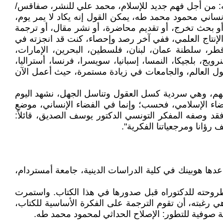
ر، محمود محمد طه: من أجل فهم جديد للإسلام، محمد علي للنشر، صفاقس/
كر السوداني الإنساني محمود محمد طه، يمكن القول إنه يكاد لا يمر يوم،
أو بحث تخرج، أو تقديم محاضرة، أو نشر مقال، أو ترجمة
 الإنتاج العلمي، ففي آخر رصد وإحصاء، كنت قد انجزته في
 قطر، سلطنة عمان، لبنان، فلسطين، البحرين، الإمارات،
النرويج، بلجيكا، النمسا، إسبانيا، سويسرا، فرنسا، أستراليا،
 العمل في توسع مستمر، فضلاً عن التدريس لفكر محمود محمد طه في أكثر من (33) جامعة حول العالم، والجامعات في زيادة مستمرة، حيث أعمل الآن
ساتهم، وهي سردية كسل العقول وتناسل الجهل، نشهد اليوم
فضاء الإسلامي، فحسب؛ وإنما في الفضاء الإنساني، موضع
قد وصفه المفكر التونسي الدكتور يوسف الصديق، قائلاً:
رؤانا ومرجعياتنا الفكرية".
Br. والكتاب في الأصل هو أطروحة دكتوراه، أعدها هوبينك في كلية الدراسات الدينية، جامعة أمستردام،
طروحته للدكتوراه قبل صدورها في هذا الكتاب. واستمرت
 هي رغبته، أن تقوم الترجمة على الفكرة الأساسية للكتاب،
ية صوفية للتطور: الإصلاح الحداثي لمحمود محمد طه.