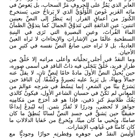
العابرِ الذي يَمُرُّ على الحروفِ مَرَّ السحابِ، بل يَغوصُ في
مائه الغَزيرِ غَوصَ اللُّؤلُؤيِّ الذي لا يَرتاحُ حتى يَستخرِجَ
الكُنوزَ من أعماقِ القرار. إنه يَنظُرُ إلى النصِّ بعينين
اثنتين: عينِ الذائقةِ التي تَتذوَّقُ الجمالَ كما يتذوَّقُ الظمآنُ
الماءَ الفُراتَ، وعينِ البصيرةِ التي تَرَى في البِنيةِ
السطحيةِ عالَمًا من الإشاراتِ والإيحاءاتِ لا تَراه العينُ
العاديةُ، بل لا تَراه حتى صانعُ النصِّ نفسه في كثيرٍ من
الأحيان.
وما النقدُ في أَجلى تجلِّياته وأعلى مراتبه إلا خَلْقٌ من
طرازٍ فريد، خَلْقٌ يَتَجَلَّى فيه ذاتُ الناقدِ في أسمى صورِه،
حين يُحيلُ النصَّ الأولَ مادةً خامًا لِنصٍّ ثانٍ، لا يقلُّ عنه
جمالاً وبهاءً، بل يَزيدُ عليه بَصيرةً وكَشْفًا. إن الناقدَ حين
يَشرَحُ بيتًا من الشعرِ، إنما يَبسُطُ في شرحِه عوالمَ من
المعاني لم تَكُنْ في حسبانِ الشاعرِ الأول، فيكونُ كالذي
يَفُكُّ طَلاسِمَ كنزٍ دَفين، فإذا هو قد أخرَجَ من مَكامِنِه
جواهرَ لا تُحصَى، ودررًا لا تُقدَّرُ بثمن. إنه ليُبدِعُ إبداعًا
حقيقيًّا حين يَشقُّ في جسدِ النصِّ لسانًا يُنطِقُ ما كان
صامتًا، ويُحيي ما كان ميتًا، ويُخرِجُ من خَفايا الدلالاتِ ما
كان كامنًا في غَياهِبِ الإشارات.
أوَلَيسَ النقدُ في جوهرِه وفِطرتِه حوارًا وجوديًّا مع