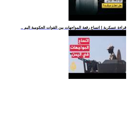
.. قراءة عسكرية | اتساع رقعة المواجهات بين القوات الحكومية اليم