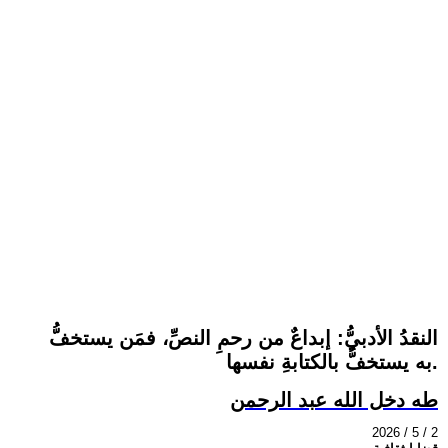
النقدُ الأدبيُّ: إبداعٌ من رحمِ النصِّ، فمَن يستخفُّ
به يستخفُّ بالكتابةِ نفسها.
طه دخل الله عبد الرحمن
2026 / 5 / 2