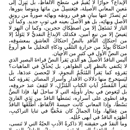
الإبداع؟ حوارًا لا يُقيمُ في سَطحِ الألفاظِ، بل يَنزِلُ إلى
مَعينِ المعاني الأصيلة، فيَغتسِلُ من مائها ويتوضأُ بنورِها،
ثم يَصدُرُ عنها ببيانٍ هو في رونقِه وبهائِه صورةٌ من رونقِ
الأصلِ وبهائِه، بل هو الأصلُ بعينه في ثوبٍ جديد. وكما أن
النارَ لا تَشتَعِلُ إلا من اصطِكاكِ حجرين، وكما أن النهرَ لا
يَفيضُ إلا من نبعٍ أمين، فكذلك الإبداعُ النقديُّ لا يَتَوَلَّدُ إلا
من احتكاكِ الناقدِ بالنصِّ احتكاكَ العاشقِ بمعشوقِه،
احتكاكًا يولِّدُ من حرارةِ التلقِّي وذكاءِ التحليل ما هو أروعُ
من النصِّ الأول في كثيرٍ من الأحيان.
أليس الناقدُ الأصيلُ هو الذي يَقرأُ النصَّ قراءةَ البصيرِ الذي
لا يَكتفي بالنظرِ إلى الظواهر، بل يُحدِّقُ في الماهيات؟
يَقرؤه كما يَقرأُ المُنَجِّمُ النجومَ، لا ليُحصيَ عددَها، بل
ليَستخرِجَ منها دلالاتِ الأقدارِ وأسرارَ المصائر. يَقرؤه كما
يَقرأُ المُفسِّرُ آياتِ الكتابِ المُنَزَّلِ، لا ليَقِفَ عندَ حروفِه،
بل ليَغوصَ في بحارِ تأويلِه التي لا ساحلَ لها. فإذا النصُّ
وقد انطوى على أسرارِه، بَسَطَها الناقدُ بين يَدَيِ القارئِ
بَسْطًا، وإذا المعاني كانت حبيسةَ الألفاظِ، أطْلَقَها الناقدُ
من عِقالِها، وإذا الجمالُ كان مَخْفيًّا في ثنايا التراكيبِ،
أظهَرَه الناقدُ في أبهى حُلَلِه.
وما النقدُ في حقيقته إلا ذاكرةُ الأدبِ الحيّةُ التي لا تَنسى،