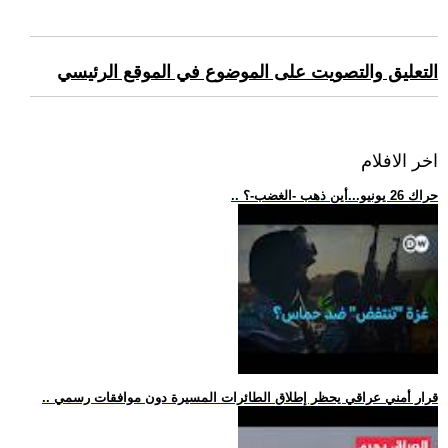
التعليق والتصويت على الموضوع في الموقع الرئيسي
اخر الافلام
.. حراك 26 يونيو...أين ذهب -الغضب-؟
.. قرار أمني عراقي يحظر إطلاق الطائرات المسيرة دون موافقات رسمي