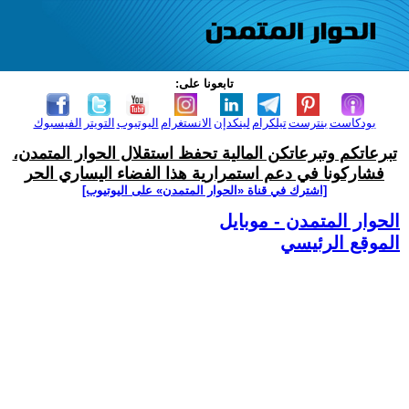
تابعونا على:
بودكاست
بنترست
تيلكرام
لينكدإن
الانستغرام
اليوتيوب
التويتر
الفيسبوك
تبرعاتكم وتبرعاتكن المالية تحفظ استقلال الحوار المتمدن،
فشاركونا في دعم استمرارية هذا الفضاء اليساري الحر
[اشترك في قناة ‫«الحوار المتمدن» على اليوتيوب]
الحوار المتمدن - موبايل
الموقع الرئيسي