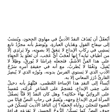
أيُعقَلُ أن يُقذَفَ النقدُ الأدبيُّ في مهاويَ الجحودِ، ويُنسَبُ
إلى سِفاحِ القولِ وهَذَيانِ العبارةِ، ويُوصَمُ بأنه مجرَّدُ تابعٍ
يَمشِي في رِكابِ الإبداعِ لا يَنعَقُ إلا بصوتِه، ولا يَرتَدِي إلا
من أطيافِ ثيابِه؟ إنها لَعجَبٌ أيُّ عَجَب، أن تَغلُوَ يدُ الجفاءِ
على هذا الفنِّ الأَشَمِّ، فتَجعلَه غِراسًا لا يُورِقُ، وظِلاًّ لا
يُقيلُ، ونَغْمًا لا يُطربُ، مع أنه في حقيقةِ أمرِه سَرْجُ
الأدبِ الذي لا يَستوي الفرسُ بدونه، ونُورُه الذي لا يُبصِرُ
القارئُ دُرَرَ المعاني إلا به.
أيُساءُ إلى النقدِ هذا الإساءةَ العُظمى، فيُتَّهَمُ بأنه دخيلٌ
على حِمَى الإبداعِ، مُقتحِمٌ على الشاعرِ عُزلَتَه، مُفسِدٌ
على الروائِيِّ بهاءَ حكايَتِه؟ وهل كان النقدُ إلا فَنَّاً يَصقُلُ
المرآةَ لترى الإبداعَ وجهَه، ويُقيمُ في رحابِ النصِّ قِبابًا من
الضوءِ لتَنجليَ زواياه الخفيَّة؟ إن الناقدَ الأديبَ ليَسكُنُ في
جوفِ النصِّ كما يَسكُنُ الرُّوحُ الجسدَ، لا يَقرَؤه قِراءةَ