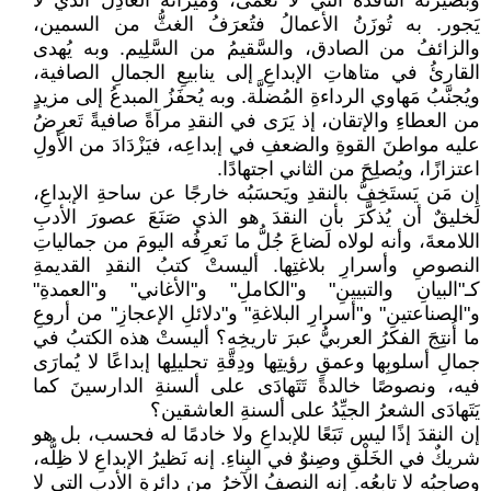
وبصيرتُه النافذةُ التي لا تَعمَى، وميزانُه العادِلُ الذي لا
يَجور. به تُوزَنُ الأعمالُ فتُعرَفُ الغثُّ من السمين،
والزائفُ من الصادق، والسَّقيمُ من السَّلِيم. وبه يُهدى
القارئُ في متاهاتِ الإبداعِ إلى ينابيعِ الجمالِ الصافية،
ويُجنَّبُ مَهاوي الرداءةِ المُضلَّة. وبه يُحفَزُ المبدعُ إلى مزيدٍ
من العطاءِ والإتقان، إذ يَرَى في النقدِ مرآةً صافيةً تَعرِضُ
عليه مواطنَ القوةِ والضعفِ في إبداعِه، فيَزْدَادَ من الأولِ
اعتزازًا، ويُصلِحَ من الثاني اجتهادًا.
إن مَن يَستَخِفُّ بالنقدِ ويَحسَبُه خارجًا عن ساحةِ الإبداعِ،
لَخليقٌ أن يُذكَّرَ بأن النقدَ هو الذي صَنَعَ عصورَ الأدبِ
اللامعةَ، وأنه لولاه لَضاعَ جُلُّ ما نَعرِفُه اليومَ من جمالياتِ
النصوصِ وأسرارِ بلاغتِها. أليستْ كتبُ النقدِ القديمةِ
كـ"البيانِ والتبيينِ" و"الكاملِ" و"الأغاني" و"العمدةِ"
و"الصناعتينِ" و"أسرارِ البلاغةِ" و"دلائلِ الإعجازِ" من أروعِ
ما أُنتِجَ الفكرُ العربيُّ عبرَ تاريخِه؟ أليستْ هذه الكتبُ في
جمالِ أسلوبِها وعمقِ رؤيتِها ودِقَّةِ تحليلِها إبداعًا لا يُمارَى
فيه، ونصوصًا خالدةً تَتَهادَى على ألسنةِ الدارسينَ كما
يَتَهادَى الشعرُ الجيِّدُ على ألسنةِ العاشقين؟
إن النقدَ إذًا ليس تَبَعًا للإبداعِ ولا خادمًا له فحسب، بل هو
شريكٌ في الخَلْقِ وصِنوٌ في البِناءِ. إنه نَظيرُ الإبداعِ لا ظِلُّه،
وصاحِبُه لا تابعُه. إنه النصفُ الآخرُ من دائرةِ الأدبِ التي لا