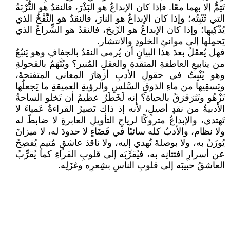
تَتِمُّ إلا بهما معًا. فإذا كان الإبداعُ هو البَذْرَ، فالنقدُ هو التُّرْبَةُ
التي تُنْبِتُه؛ وإذا كان الإبداعُ هو النارَ، فالنقدُ هو النَّفْخُ الذي
يُذْكِيها؛ وإذا كان الإبداعُ هو الرِّيحَ، فالنقدُ هو الشِّراعُ الذي
يَحمِلُها إلى موانئِ الخلودِ والانتشار.
فهل يُعقَلُ بعدَ هذا البيانِ أن يُرمى النقدُ بالجفافِ وهو يَنبُعُ
من ينابيعِ العاطفةِ المتقدةِ والعقلِ المُنير؟ ويُتَّهَمُ بالقحولةِ
وهو يُنْبِتُ في حقولِ الأدبِ أزهارَ المعاني المتفتحةَ،
ويَسقِيها من ماءِ الذوقِ السَّلسِ والرؤيةِ العميقةِ ما يَجعلُها
تَزْهُو وتَتَرَقرَقُ بالحياة؟ إنه لَخَطَرٌ عظيمٌ أن تَخلو الساحةُ
الأدبيةُ من نقدٍ أصيلٍ، لأنه إذ ذاك تَصيرُ القراءةُ عَمياءَ لا
تَهتدي، والإبداعُ متروكًا لرياحِ التأويلِ العابرةِ لا ضابطَ له
ولا نظام، والأدبُ كله سائبًا في فَضَاءٍ لا حدودَ له، لا ميزانَ
يُوزَنُ به، ولا بوصلةَ تُهدي إليه، ولا ناقدَ عاشقٍ مُتيمٍ يُفصِحُ
عن أسرارِ افتتانِه به، فيُقرِّبَه إلى قلوبِ القراءِ كما يُقرِّبُ
العاشقُ حبيبَه إلى قلوبِ الناسِ بشِعرِه وغزَلِه.