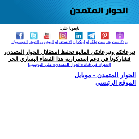
تابعونا على:
بودكاست
بنترست
تيلكرام
لينكدإن
الانستغرام
اليوتيوب
التويتر
الفيسبوك
تبرعاتكم وتبرعاتكن المالية تحفظ استقلال الحوار المتمدن،
فشاركونا في دعم استمرارية هذا الفضاء اليساري الحر
[اشترك في قناة ‫«الحوار المتمدن» على اليوتيوب]
الحوار المتمدن - موبايل
الموقع الرئيسي