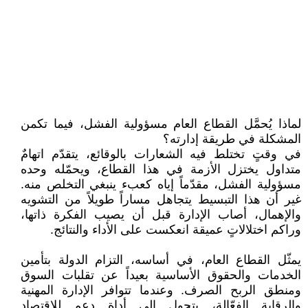
لماذا يُحمَّل القطاع العام مسؤولية الفشل، فيما تكمن
المشكلة في طريقة إدارته؟
في وقتٍ تختلط فيه الشعارات بالوقائع، يتقدّم اتهامٌ
متداول يختزل الأزمة في هذا القطاع، ويحمّله وحده
مسؤولية الفشل، مقدّماً إياه كعبء ينبغي التخلص منه.
غير أن هذا التبسيط يتجاهل مساراً طويلاً من التشويه
والإهمال، أصاب الإدارة قبل أن يصيب الفكرة ذاتها،
وراكم اختلالاتٍ عميقة انعكست على الأداء والنتائج.
يمثّل القطاع العام، في أساسه، التزام الدولة بتأمين
الخدمات والحقوق الأساسية بعيداً عن تقلبات السوق
ومنطق الربح الصرف. وعندما تتوافر الإدارة المهنية
والرقابة الفعّالة، يتحول إلى أداة دعم للاقتصاد