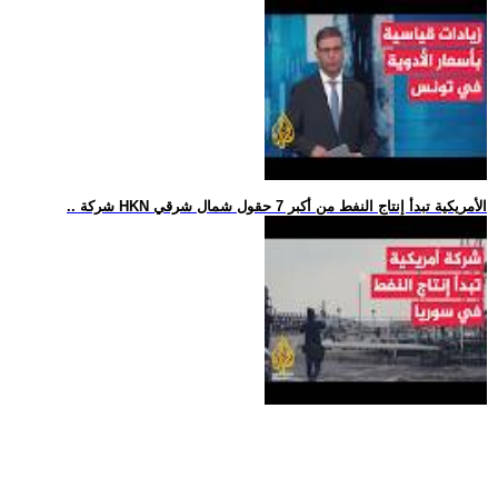
.. شركة HKN الأمريكية تبدأ إنتاج النفط من أكبر 7 حقول شمال شرقي