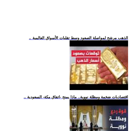
.. الذهب مرشح لمواصلة الصعود وسط تقلبات الأسواق العالمية
.. اقتصاديات ضخمة ومظلة نووية.. ماذا يمنح -اتفاق مكة- السعودية