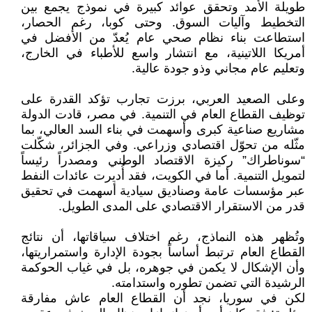
طويلة الأمد وتحقق عوائد كبيرة في نموذج يجمع بين
التخطيط وآليات السوق. وحتى كوبا، رغم الحصار،
استطاعت بناء نظام صحي عام يُعدّ من الأفضل في
أمريكا اللاتينية، مع انتشار واسع للأطباء في الخارج،
وتعليم عام مجاني وذو جودة عالية.
وعلى الصعيد العربي، برزت تجارب تؤكد القدرة على
توظيف القطاع العام في التنمية. في مصر، قادت الدولة
مشاريع صناعية كبرى وأسهمت في بناء السد العالي، بما
مثّله من تحوّل اقتصادي وزراعي. وفي الجزائر، شكّلت
“سوناطراك” ركيزة الاقتصاد الوطني ومصدراً رئيساً
لتمويل التنمية. أما في الكويت، فقد أُديرت عائدات النفط
عبر مؤسسات عامة وصناديق سيادية أسهمت في تحقيق
قدر من الاستقرار الاقتصادي على المدى الطويل.
وتُظهر هذه النماذج، رغم اختلاف سياقاتها، أن نتائج
القطاع العام ترتبط أساساً بجودة الإدارة واستمراريتها،
وأن الإشكال لا يكمن في جوهره، بل في غياب الحوكمة
الرشيدة التي تضمن تطوره واستدامته.
لكن في سوريا، نجد أن القطاع العام عاش مفارقة