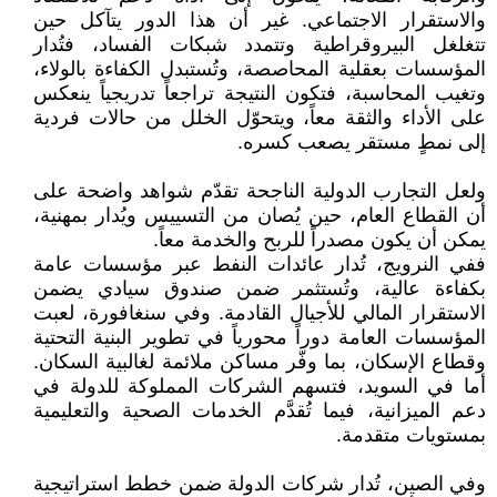
والاستقرار الاجتماعي. غير أن هذا الدور يتآكل حين
تتغلغل البيروقراطية وتتمدد شبكات الفساد، فتُدار
المؤسسات بعقلية المحاصصة، وتُستبدل الكفاءة بالولاء،
وتغيب المحاسبة، فتكون النتيجة تراجعاً تدريجياً ينعكس
على الأداء والثقة معاً، ويتحوّل الخلل من حالات فردية
إلى نمطٍ مستقر يصعب كسره.
ولعل التجارب الدولية الناجحة تقدّم شواهد واضحة على
أن القطاع العام، حين يُصان من التسييس ويُدار بمهنية،
يمكن أن يكون مصدراً للربح والخدمة معاً.
ففي النرويج، تُدار عائدات النفط عبر مؤسسات عامة
بكفاءة عالية، وتُستثمر ضمن صندوق سيادي يضمن
الاستقرار المالي للأجيال القادمة. وفي سنغافورة، لعبت
المؤسسات العامة دوراً محورياً في تطوير البنية التحتية
وقطاع الإسكان، بما وفّر مساكن ملائمة لغالبية السكان.
أما في السويد، فتسهم الشركات المملوكة للدولة في
دعم الميزانية، فيما تُقدَّم الخدمات الصحية والتعليمية
بمستويات متقدمة.
وفي الصين، تُدار شركات الدولة ضمن خطط استراتيجية