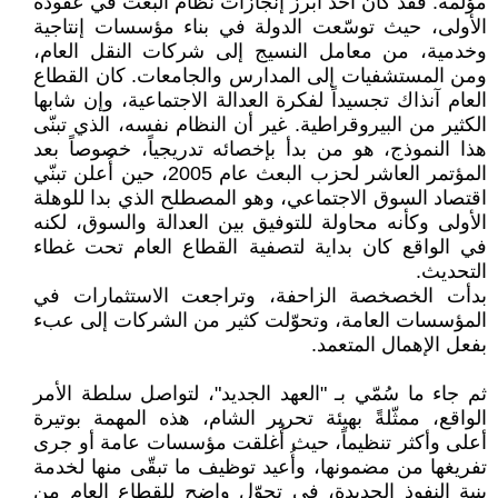
مؤلمة: فقد كان أحد أبرز إنجازات نظام البعث في عقوده
الأولى، حيث توسّعت الدولة في بناء مؤسسات إنتاجية
وخدمية، من معامل النسيج إلى شركات النقل العام،
ومن المستشفيات إلى المدارس والجامعات. كان القطاع
العام آنذاك تجسيداً لفكرة العدالة الاجتماعية، وإن شابها
الكثير من البيروقراطية. غير أن النظام نفسه، الذي تبنّى
هذا النموذج، هو من بدأ بإخصائه تدريجياً، خصوصاً بعد
المؤتمر العاشر لحزب البعث عام 2005، حين أُعلن تبنّي
اقتصاد السوق الاجتماعي، وهو المصطلح الذي بدا للوهلة
الأولى وكأنه محاولة للتوفيق بين العدالة والسوق، لكنه
في الواقع كان بداية لتصفية القطاع العام تحت غطاء
التحديث.
بدأت الخصخصة الزاحفة، وتراجعت الاستثمارات في
المؤسسات العامة، وتحوّلت كثير من الشركات إلى عبء
بفعل الإهمال المتعمد.
ثم جاء ما سُمّي بـ "العهد الجديد"، لتواصل سلطة الأمر
الواقع، ممثّلةً بهيئة تحرير الشام، هذه المهمة بوتيرة
أعلى وأكثر تنظيماً، حيث أُغلقت مؤسسات عامة أو جرى
تفريغها من مضمونها، وأُعيد توظيف ما تبقّى منها لخدمة
بنية النفوذ الجديدة، في تحوّلٍ واضح للقطاع العام من