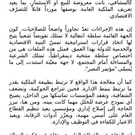
كالمشافي، باتت معروضة للبيع أو الاستثمار، بما يعيد
تعريف الملكية العامة بوصفها مورداً قابلاً للتصرّف
الاقتصادي.
إن هذه الإجراءات تعدّ تجاوزاً واضحاً للصلاحيات، كون
الجهة القائمة سلطة انتقالية لا تمتلك تفويضاً شعبياً يتيح
لها اتخاذ قرارات استراتيجية تمسّ البنية الاقتصادية
والخدمية للدولة بهذا العمق. فمثل هذه الملفات هي من
اختصاص سلطة منتخبة ديمقراطياً، تمتلك الشرعية
والمساءلة أمام المجتمع، لا جهة معيّنة استندت إلى ما
يُسمّى "مؤتمر النصر".
كما أن معالجة هذا الواقع لا ترتبط بطبيعة الملكية بقدر
ما ترتبط بنمط الإدارة. فحين تتراجع الحوكمة، وتضعف
الشفافية، وتفقد المؤسسات تماسكها من الداخل، يصبح
أي نموذج عرضة للخلل مهما كانت بنيته. ومن هنا، تبرز
الحاجة إلى إصلاح إداري ومؤسسي يعيد تنظيم القطاع
العام على أسس مهنية، ويعزّز أدوات الرقابة، ويعيد
الاعتبار للكفاءة في التوظيف والإدارة.