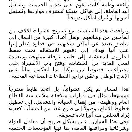
رافعة وطنية كانت تقوم على تقديم الخدمات وتشغيل
اليد العاملة، إلى هياكل منهكة تُستنزف مواردها وتُستغل
أصولها أو تُترك لتتآكل تدريجياً.
وترافقت هذه السياسات مع تسريح عشرات الآلاف من
العاملين من وظائفهم، ونقل أعداد كبيرة من العمال إلى
مناطق بعيدة عن أماكن سكنهم، في خطوة يُنظر إليها
على أنها تهدف إلى دفعهم للاستقالة تحت ضغط
الظروف المعيشية، إلى جانب عرقلة ممنهجة ومتعمدة
لعمل العديد من المنشآت، وفتح باب الاستيراد على
مصراعيه، خصوصاً من تركيا، بما انعكس سلباً على
الإنتاج الوطني وعمّق تراجع القطاعات الصناعية المحلية.
هذا المسار لم يكن عشوائياً، بل اتخذ طابعاً متدرجاً
وممنهجاً، تمثّل في قرارات متلاحقة مسّت بنية القطاع
العام ووظيفته، من إهمال الصيانة والتشغيل، إلى تعطيل
خطوط الإنتاج، وصولاً إلى طرح عدد من المنشآت كعبء
يُراد التخلص منه أو إعادة تسويقه.
وفي هذا السياق، أُعلن بشكل صريح أن معامل الدولة
وشركاتها ومرافقها العامة، بما فيها المؤسسات الخدمية