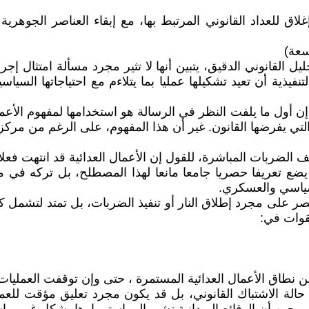
ق للعداد القانوني المرتبط بها، مع إبقاء العناصر الجوهرية لل
سعة)
حليل القانوني الدقيق، يتبين أنها لا تثير مجرد مسألة امتثال
نفيذية أن تعيد تشكيلها عمليا بما يتلاءم مع احتياجاتها السيا
؛ إن أول ما يلفت النظر في الرسالة هو استخدامها لمفهوم الأعم
 التي يفرضها القانون. غير أن هذا المفهوم، على الرغم من مر
الضربات المباشرة، للقول إن الأعمال العدائية قد انتهت فعلا
ضع تعريفا حصريا جامعا مانعا لهذا المصطلح، بل تركه في مسا
سياسي والعسكري.
قتصر على مجرد إطلاق النار أو تنفيذ الضربات، بل تمتد لتشمل 
لقوات في:
من نطاق الأعمال العدائية المستمرة ، حتى وإن توقفت العمليات
حالة الاشتباك القانوني، بل قد يكون مجرد تعليق مؤقت للعمليا