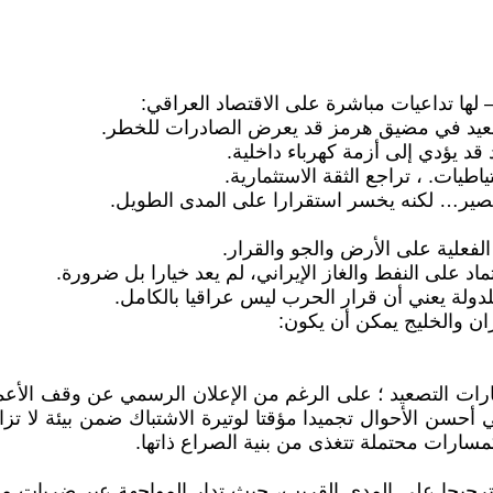
القصير… لكنه يخسر استقرارا على المدى الطويل.
ات التصعيد ؛ على الرغم من الإعلان الرسمي عن وقف الأعمال 
ي أحسن الأحوال تجميدا مؤقتا لوتيرة الاشتباك ضمن بيئة لا تز
سارات محتملة تتغذى من بنية الصراع ذاتها.
كثر ترجيحا على المدى القريب، حيث تدار المواجهة عبر ضربات