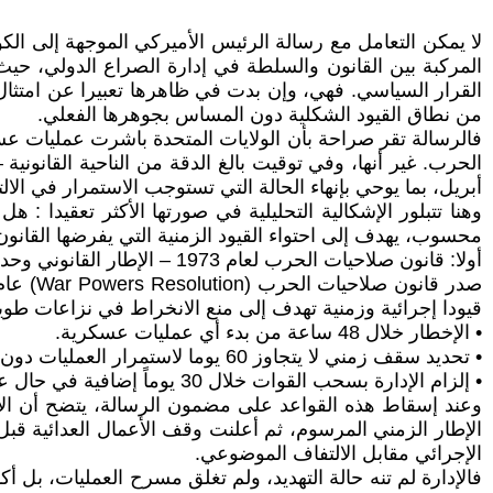
لا يمكن التعامل مع رسالة الرئيس الأميركي الموجهة إلى ال
المركبة بين القانون والسلطة في إدارة الصراع الدولي، حيث 
القرار السياسي. فهي، وإن بدت في ظاهرها تعبيرا عن امتثال من
من نطاق القيود الشكلية دون المساس بجوهرها الفعلي.
الحرب. غير أنها، وفي توقيت بالغ الدقة من الناحية القانونية
أبريل، بما يوحي بإنهاء الحالة التي تستوجب الاستمرار في الالتز
وهنا تتبلور الإشكالية التحليلية في صورتها الأكثر تعقيدا : ه
محسوب، يهدف إلى احتواء القيود الزمنية التي يفرضها القانون،
أولا: قانون صلاحيات الحرب لعام 1973 – الإطار القانوني وحدود التكيف معه
قيودا إجرائية وزمنية تهدف إلى منع الانخراط في نزاعات طويل
• الإخطار خلال 48 ساعة من بدء أي عمليات عسكرية.
• تحديد سقف زمني لا يتجاوز 60 يوما لاستمرار العمليات دون تفويض تشريعي.
• إلزام الإدارة بسحب القوات خلال 30 يوماً إضافية في حال عدم الحصول على موافقة الكونغرس.
وعند إسقاط هذه القواعد على مضمون الرسالة، يتضح أن الإ
الإطار الزمني المرسوم، ثم أعلنت وقف الأعمال العدائية قبل ا
الإجرائي مقابل الالتفاف الموضوعي.
فالإدارة لم تنه حالة التهديد، ولم تغلق مسرح العمليات، بل 