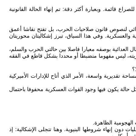
صراع قائمة. وبعبارة أكثر دقة: تم إنهاء الحالة القانونية
 إجرائي لنصوص قانون صلاحيات الحرب، بل تفتح نقاشا أعمق
سية والعسكرية. وفي هذا السياق، تبرز إشكاليتان محوريتان
ال العدائية بوصفه معيارا فاصلا بين حالتي الحرب والسلم،
كزيته، ليس مفهوما منضبطا أو محددا بشكل قاطع في الفقه
؟
حة تقديرية واسعة، الأمر الذي أتاح للإدارات الأميركية
كل حالة يكون فيها وجود القوات العسكرية محفوفا باحتمال
 الهجومية الظاهرة.
ت دون إنهاء شروطها البنيوية. وهنا تتجلى الإشكالية: إذ