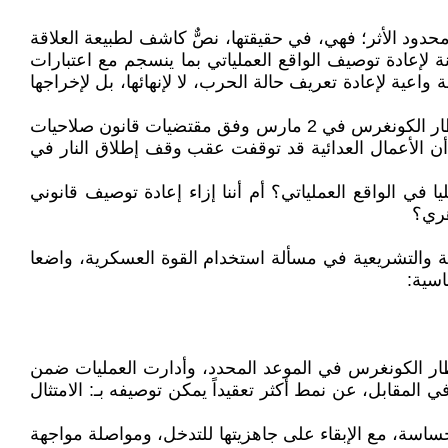
دود الأثر؛ فهي، في حقيقتها، نصٌّ كاشف لطبيعة العلاقة
 لإعادة توصيف الواقع العملياتي بما ينسجم مع اعتبارات
اعية لإعادة تعريف حالة الحرب، لا لإنهائها، بل لإخراجها
فالرسالة تقر صراحة بأن الولايات المتحدة باشرت عمليات عسكرية ضد إيران في أواخر فبراير 2026، وأوفت بالتزامها بإخطار الكونغرس في 2 مارس وفق مقتضيات قانون صلاحيات
لن أن الأعمال العدائية قد توقفت عقب وقف إطلاق النار في
يا في الواقع العملياتي؟ أم أننا إزاء إعادة توصيف قانوني
هري؟
 التوازن بين السلطتين التنفيذية والتشريعية في مسألة استخدام القوة العسكرية، واضعا
اسية:
طار الكونغرس في الموعد المحدد، وأدارت العمليات ضمن
 المقابل، عن نمط أكثر تعقيداً يمكن توصيفه بـ: الامتثال
 حساسة، مع الإبقاء على جاهزيتها للتدخل، ومواصلة مواجهة