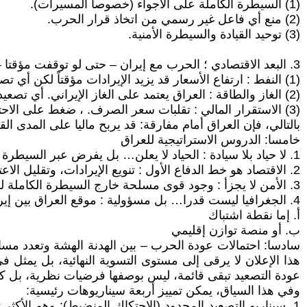
(1) السيطرة الكاملة على الأجواء (خصوصا المسيرات).
(2) منع أي فاعل غير رسمي من اتخاذ قرار الحرب.
(3) توحيد القيادة والسيطرة الأمنية.
3. البعد الاقتصادي ؛ الحرب مع إيران – حتى لو توقفت مؤقتا – لها تداعيات مباشرة على الاقتصاد العراقي:
(1) النفط : ارتفاع الأسعار قد يزيد الإيرادات مؤقتاً لكن أي تصعيد في مضيق هرمز قد يعرض الصادرات للخطر.
(2) الغاز والطاقة : العراق يعتمد على الغاز الإيراني. أي تصعيد قد يؤدي إلى أزمة كهرباء داخلية.
(3) الاستقرار المالي : تقلبات سعر الصرف. ، ضغط على الاحتياطيات. ، تراجع الثقة الاستثمارية.
بالتالي، فإن العراق أمام مفارقة: قد يربح ماليا على المدى 
خامسا: الدروس الاستراتيجية للعراق
1. لا حياد بلا سيادة : الحياد لا يعلن… بل يفرض عبر السيطرة الفعلية على الأرض والجو والقرار.
2. الاقتصاد هو خط الدفاع الأول : تنويع الإيرادات، وتقليل الاعتماد على النفط والغاز الإيراني، لم يعد خيارا بل ضرورة.
3. الأمن لا يجزأ : وجود قوى مسلحة خارج السيطرة الكاملة للدولة يعني أن قرار الحرب ليس عراقيا بالكامل.
4. الجغرافيا ليست قدرا… بل مسؤولية : موقع العراق بين إيران والخليج يمكن أن يكون:
أ‌. إما نقطة اشتباك
ب‌. أو منصة توازن إقليمي
سادسا: احتمالات عودة الحرب – بين الهدنة الهشة وتعدد مسار
هذا الإعلان لا يرقى إلى مستوى التسوية النهائية، بل يمثل ف
عودة التصعيد تبقى قائمة، ليس بوصفها فرضيات نظرية، بل كم
وفي هذا السياق، يمكن تمييز أربعة سيناريوهات رئيسية:
1. سيناريو التصعيد المحدود (الاحتكاك المنضبط): وهو الأ