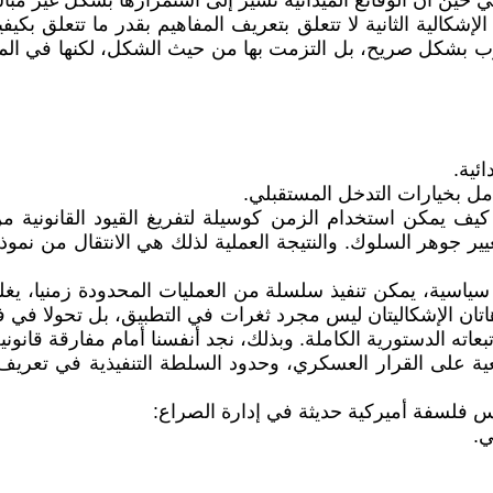
في حين أن الوقائع الميدانية تشير إلى استمرارها بشكل غير مبا
الإشكالية الثانية لا تتعلق بتعريف المفاهيم بقدر ما تتعلق بكيفي
بشكل صريح، بل التزمت بها من حيث الشكل، لكنها في المقا
ئية.
كامل بخيارات التدخل المستقبلي.
 كيف يمكن استخدام الزمن كوسيلة لتفريغ القيود القانونية م
ر جوهر السلوك. والنتيجة العملية لذلك هي الانتقال من نموذ
ية، يمكن تنفيذ سلسلة من العمليات المحدودة زمنيا، يغلق 
لإشكاليتان ليس مجرد ثغرات في التطبيق، بل تحولا في فلسفة 
ه الدستورية الكاملة. وبذلك، نجد أنفسنا أمام مفارقة قانوني
ة على القرار العسكري، وحدود السلطة التنفيذية في تعريف 
عكس فلسفة أميركية حديثة في إدارة الصراع:
ي.