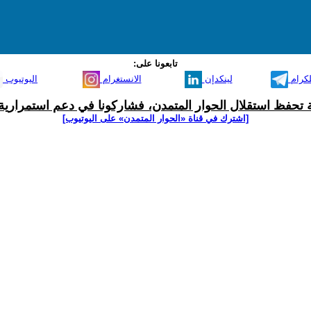
تابعونا على:
لكرام
لينكدإن
الانستغرام
اليوتيوب
ية تحفظ استقلال الحوار المتمدن، فشاركونا في دعم استمرارية 
[اشترك في قناة ‫«الحوار المتمدن» على اليوتيوب]