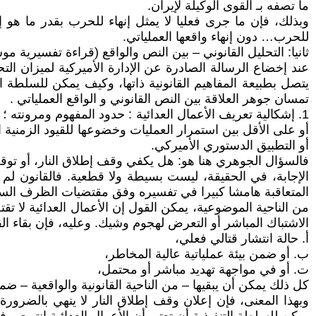
ما تصفه بـ القوى الوكيلة لإيران.
وبذلك، فإن ما جرى فعليا لا يمثل إنهاء للحرب بقدر ما هو إغلا
للحرب… دون إنهاء واقعها العملياتي.
ثانيا: التحليل القانوني – بين النص والواقع (قراءة تفسيرية مو
عند إخضاع الرسالة الصادرة عن الإدارة الأميركية لميزان الت
يتصل بطبيعة المفاهيم القانونية ذاتها، وكيف يمكن للسلطة الت
تمسان جوهر العلاقة بين النص القانوني و الواقع العملياتي .
1. إشكالية تعريف الأعمال العدائية : حدود المفهوم ومرونته 
أو على الأقل بين استمرار العمليات وخضوعها للقيود الزمنية
أو التطبيق الدستوري الأميركي.
فالسؤال الجوهري هنا هو: هل يكفي وقف إطلاق النار، أو توقف 
الإجابة، في الحقيقة، ليست بسيطة ولا قطعية. فالقانون لم ي
المتعاقبة هامشا كبيرا في تفسيره وفق مقتضيات الظرف ال
من الناحية الموضوعية، يمكن القول إن الأعمال العدائية لا ت
الاشتباك المباشر أو التعرض لهجوم وشيك. وعليه، فإن بقاء ا
أ‌. حالة انتشار قتالي فعلي،
ب‌. أو ضمن بيئة عملياتية عالية المخاطر،
ت‌. أو في مواجهة تهديد مباشر أو محتمل،
كل ذلك يمكن أن يبقيها – من الناحية القانونية والواقعية – ض
وبهذا المعنى، فإن إعلان وقف إطلاق النار لا ينهي بالضرورة 