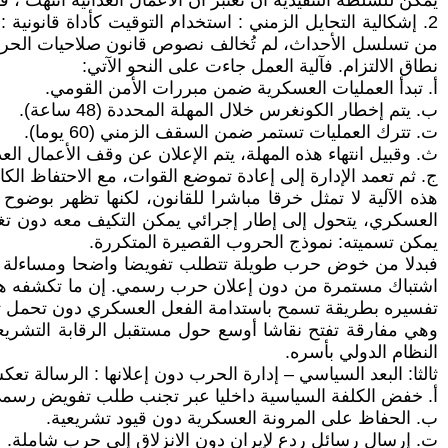
يمكن للسلطة التنفيذية أن تعتبر أن الأعمال العدائية انتهت ، 
2. إشكالية التحايل الزمني : استخدام التوقيت كأداة قانونية : 
من تسلسل الأحداث، لم تُخالف نصوص قانون صلاحيات الحرب 
نطاق الالتزام. فآلية العمل جاءت على النحو الآتي:
أ‌. تبدأ العمليات العسكرية ضمن مبررات الأمن القومي.
ب‌. يتم إخطار الكونغرس خلال المهلة المحددة (48 ساعة).
ت‌. تترك العمليات تستمر ضمن السقف الزمني (60 يوما).
ث‌. وقبيل انتهاء هذه المهلة، يتم الإعلان عن وقف الأعمال العدا
ج‌. ثم تعمد الإدارة إلى إعادة تموضع القوات، مع الاحتفاظ ال
هذه الآلية لا تمثل خرقا مباشرا للقانون، لكنها تظهر بوضوح
العسكري، يتحول إلى إطار إجرائي يمكن التكيف معه دون تغيي
يمكن تسميته: نموذج الحروب القصيرة المتكررة.
فبدلا من خوض حرب طويلة تتطلب تفويضا واضحا ومساءلة سياس
اشتباك مستمرة من دون إعلان حرب رسمي. إن ما تكشفه هاتان ا
تفسيره بطريقة تسمح باستدامة الفعل العسكري دون تحمل تبعات
وهي مفارقة تفتح نقاشا أوسع حول مستقبل الرقابة التشريعي
النظام الدولي بأسره.
ثالثا: البعد السياسي – إدارة الحرب دون إعلانها : الرسالة ت
أ‌. خفض الكلفة السياسية داخليا عبر تجنب طلب تفويض رسم
ب‌. الحفاظ على المرونة العسكرية دون قيود تشريعية.
ت‌. إرسال رسائل ردع لإيران دون الانزلاق إلى حرب شاملة.