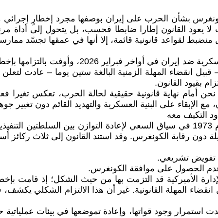
كونغرس بشأن الحرب على إيران بوصفها مجرد إخطارٍ إجرائي مح
لا يعود القانون إطارا ضابطا فحسب، بل يتحول إلى أداة مرنة
ضبط لقواعد قانونية قائمة، إلا أنها في عمقها تجسّد ممارسة و
 – قبيل انقضاء المهلة الزمنية البالغة ستين يوما – عادت لتع
ام بقيود القانون.
ل نحن أمام نهاية قانونية حقيقية لحالة الحرب، تعكس تغيرا فعل
 مع الإبقاء على البنية العسكرية والتهديد القائم دون تغيير جو
صدر قانون صلاحيات الحرب (War Powers Resolution) عام 1973 في سياق السعي لإعادة
ة دون رقابة الكونغرس. وقد استند القانون إلى ثلاث ركائز أس
دارة الأميركية قد التزمت بها من حيث الشكل؛ إذ قامت بإخ
نقضاء المهلة القانونية. غير أن هذا الالتزام الشكلي يكشف، في
أكدت استمرار وجود قواتها، وإعادة تموضعها في بيئات عملياتية