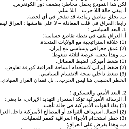
لكن هذا النموذج يحمل مخاطر: يضعف دور الكونغرس.
أ‌. يبقي حالة اللا حرب – اللا سلم.
ب‌. يخلق مناطق رمادية قد تنفجر في أي لحظة.
رابعا: العراق في قلب المعادلة – لا على هامشها : العراق ليس
1. البعد السياسي :
أ‌. العراق يقف في نقطة تقاطع حساسة:
(1) علاقة استراتيجية مع الولايات المتحدة.
(2) عمق جغرافي وسياسي مع إيران.
ب‌. وهذا يجعله عرضة لثلاثة ضغوط:
(1) ضغط أميركي لضبط الفصائل.
(2) ضغط إيراني لاستخدام الساحة العراقية كورقة تفاوض.
(3) ضغط داخلي نتيجة الانقسام السياسي.
الخطر الحقيقي هنا ليس الحرب… بل فقدان القرار السيادي.
2. البعد الأمني والعسكري ؛
أ‌. الرسالة الأميركية تؤكد استمرار التهديد الإيراني، ما يعني:
(1) بقاء القوات الأميركية في حالة تأهب.
(2) احتمال استهداف القواعد أو المصالح الأميركية داخل العراق.
(3) خطر استخدام الأجواء العراقية كممر للعمليات.
ب‌. وهذا يفرض على العراق: