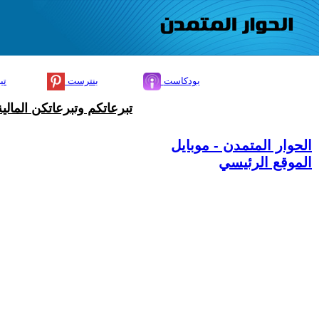
بودكاست
بنترست
تي
تبرعاتكم وتبرعاتكن المال
الحوار المتمدن - موبايل
الموقع الرئيسي