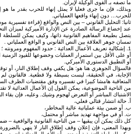
ما تصفه بـ القوى الوكيلة لإيران.
وبذلك، فإن ما جرى فعليا لا يمثل إنهاء للحرب بقدر ما هو إغلا
للحرب… دون إنهاء واقعها العملياتي.
ثانيا: التحليل القانوني – بين النص والواقع (قراءة تفسيرية مو
عند إخضاع الرسالة الصادرة عن الإدارة الأميركية لميزان الت
يتصل بطبيعة المفاهيم القانونية ذاتها، وكيف يمكن للسلطة الت
تمسان جوهر العلاقة بين النص القانوني و الواقع العملياتي .
1. إشكالية تعريف الأعمال العدائية : حدود المفهوم ومرونته 
أو على الأقل بين استمرار العمليات وخضوعها للقيود الزمنية
أو التطبيق الدستوري الأميركي.
فالسؤال الجوهري هنا هو: هل يكفي وقف إطلاق النار، أو توقف 
الإجابة، في الحقيقة، ليست بسيطة ولا قطعية. فالقانون لم ي
المتعاقبة هامشا كبيرا في تفسيره وفق مقتضيات الظرف ال
من الناحية الموضوعية، يمكن القول إن الأعمال العدائية لا ت
الاشتباك المباشر أو التعرض لهجوم وشيك. وعليه، فإن بقاء ا
أ‌. حالة انتشار قتالي فعلي،
ب‌. أو ضمن بيئة عملياتية عالية المخاطر،
ت‌. أو في مواجهة تهديد مباشر أو محتمل،
كل ذلك يمكن أن يبقيها – من الناحية القانونية والواقعية – ض
وبهذا المعنى، فإن إعلان وقف إطلاق النار لا ينهي بالضرورة 