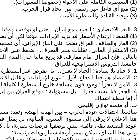
(1) السيطرة الكاملة على الأجواء (خصوصا المسيرات).
(2) منع أي فاعل غير رسمي من اتخاذ قرار الحرب.
(3) توحيد القيادة والسيطرة الأمنية.
3. البعد الاقتصادي ؛ الحرب مع إيران – حتى لو توقفت مؤقتا – لها تداعيات مباشرة على الاقتصاد العراقي:
(1) النفط : ارتفاع الأسعار قد يزيد الإيرادات مؤقتاً لكن أي تصعيد في مضيق هرمز قد يعرض الصادرات للخطر.
(2) الغاز والطاقة : العراق يعتمد على الغاز الإيراني. أي تصعيد قد يؤدي إلى أزمة كهرباء داخلية.
(3) الاستقرار المالي : تقلبات سعر الصرف. ، ضغط على الاحتياطيات. ، تراجع الثقة الاستثمارية.
بالتالي، فإن العراق أمام مفارقة: قد يربح ماليا على المدى 
خامسا: الدروس الاستراتيجية للعراق
1. لا حياد بلا سيادة : الحياد لا يعلن… بل يفرض عبر السيطرة الفعلية على الأرض والجو والقرار.
2. الاقتصاد هو خط الدفاع الأول : تنويع الإيرادات، وتقليل الاعتماد على النفط والغاز الإيراني، لم يعد خيارا بل ضرورة.
3. الأمن لا يجزأ : وجود قوى مسلحة خارج السيطرة الكاملة للدولة يعني أن قرار الحرب ليس عراقيا بالكامل.
4. الجغرافيا ليست قدرا… بل مسؤولية : موقع العراق بين إيران والخليج يمكن أن يكون:
أ‌. إما نقطة اشتباك
ب‌. أو منصة توازن إقليمي
سادسا: احتمالات عودة الحرب – بين الهدنة الهشة وتعدد مسار
هذا الإعلان لا يرقى إلى مستوى التسوية النهائية، بل يمثل ف
عودة التصعيد تبقى قائمة، ليس بوصفها فرضيات نظرية، بل كم
وفي هذا السياق، يمكن تمييز أربعة سيناريوهات رئيسية:
1. سيناريو التصعيد المحدود (الاحتكاك المنضبط): وهو الأ