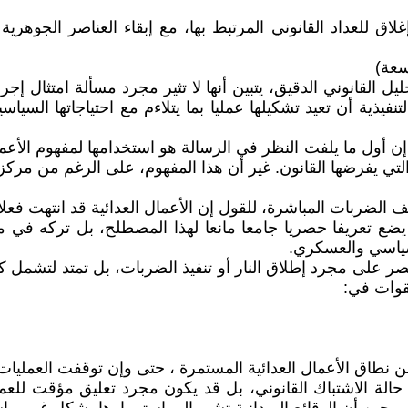
ق للعداد القانوني المرتبط بها، مع إبقاء العناصر الجوهرية لل
سعة)
حليل القانوني الدقيق، يتبين أنها لا تثير مجرد مسألة امتثال
نفيذية أن تعيد تشكيلها عمليا بما يتلاءم مع احتياجاتها السيا
؛ إن أول ما يلفت النظر في الرسالة هو استخدامها لمفهوم الأعم
 التي يفرضها القانون. غير أن هذا المفهوم، على الرغم من مر
الضربات المباشرة، للقول إن الأعمال العدائية قد انتهت فعلا
ضع تعريفا حصريا جامعا مانعا لهذا المصطلح، بل تركه في مسا
سياسي والعسكري.
قتصر على مجرد إطلاق النار أو تنفيذ الضربات، بل تمتد لتشمل 
لقوات في:
من نطاق الأعمال العدائية المستمرة ، حتى وإن توقفت العمليات
حالة الاشتباك القانوني، بل قد يكون مجرد تعليق مؤقت للعمليا