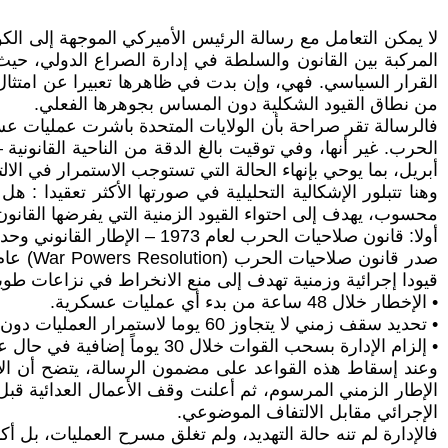
لا يمكن التعامل مع رسالة الرئيس الأميركي الموجهة إلى ال
المركبة بين القانون والسلطة في إدارة الصراع الدولي، حيث 
القرار السياسي. فهي، وإن بدت في ظاهرها تعبيرا عن امتثال من
من نطاق القيود الشكلية دون المساس بجوهرها الفعلي.
الحرب. غير أنها، وفي توقيت بالغ الدقة من الناحية القانونية
أبريل، بما يوحي بإنهاء الحالة التي تستوجب الاستمرار في الالتز
وهنا تتبلور الإشكالية التحليلية في صورتها الأكثر تعقيدا : ه
محسوب، يهدف إلى احتواء القيود الزمنية التي يفرضها القانون،
أولا: قانون صلاحيات الحرب لعام 1973 – الإطار القانوني وحدود التكيف معه
قيودا إجرائية وزمنية تهدف إلى منع الانخراط في نزاعات طويل
• الإخطار خلال 48 ساعة من بدء أي عمليات عسكرية.
• تحديد سقف زمني لا يتجاوز 60 يوما لاستمرار العمليات دون تفويض تشريعي.
• إلزام الإدارة بسحب القوات خلال 30 يوماً إضافية في حال عدم الحصول على موافقة الكونغرس.
وعند إسقاط هذه القواعد على مضمون الرسالة، يتضح أن الإ
الإطار الزمني المرسوم، ثم أعلنت وقف الأعمال العدائية قبل ا
الإجرائي مقابل الالتفاف الموضوعي.
فالإدارة لم تنه حالة التهديد، ولم تغلق مسرح العمليات، بل 