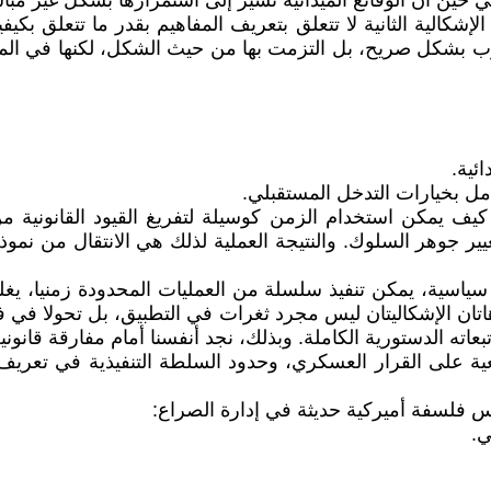
في حين أن الوقائع الميدانية تشير إلى استمرارها بشكل غير مبا
الإشكالية الثانية لا تتعلق بتعريف المفاهيم بقدر ما تتعلق بكيفي
بشكل صريح، بل التزمت بها من حيث الشكل، لكنها في المقا
ئية.
كامل بخيارات التدخل المستقبلي.
 كيف يمكن استخدام الزمن كوسيلة لتفريغ القيود القانونية م
ر جوهر السلوك. والنتيجة العملية لذلك هي الانتقال من نموذ
ية، يمكن تنفيذ سلسلة من العمليات المحدودة زمنيا، يغلق 
لإشكاليتان ليس مجرد ثغرات في التطبيق، بل تحولا في فلسفة 
ه الدستورية الكاملة. وبذلك، نجد أنفسنا أمام مفارقة قانوني
ة على القرار العسكري، وحدود السلطة التنفيذية في تعريف 
عكس فلسفة أميركية حديثة في إدارة الصراع:
ي.