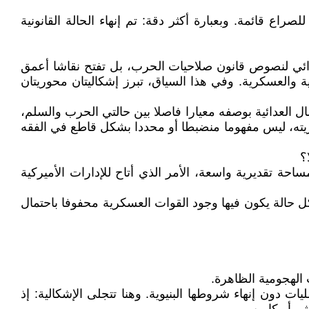
صراع قائمة. وبعبارة أكثر دقة: تم إنهاء الحالة القانونية
 إجرائي لنصوص قانون صلاحيات الحرب، بل تفتح نقاشا أعمق
سية والعسكرية. وفي هذا السياق، تبرز إشكاليتان محوريتان
ال العدائية بوصفه معيارا فاصلا بين حالتي الحرب والسلم،
كزيته، ليس مفهوما منضبطا أو محددا بشكل قاطع في الفقه
؟
حة تقديرية واسعة، الأمر الذي أتاح للإدارات الأميركية
كل حالة يكون فيها وجود القوات العسكرية محفوفا باحتمال
 الهجومية الظاهرة.
ت دون إنهاء شروطها البنيوية. وهنا تتجلى الإشكالية: إذ