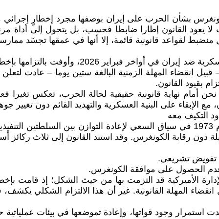
كونغرس بشأن الحرب على إيران بوصفها مجرد إخطارٍ إجرائي مح
لا يعود القانون إطارا ضابطا فحسب، بل يتحول إلى أداة مرنة
ضبط لقواعد قانونية قائمة، إلا أنها في عمقها تجسّد ممارسة و
 – قبيل انقضاء المهلة الزمنية البالغة ستين يوما – عادت لتع
ام بقيود القانون.
ل نحن أمام نهاية قانونية حقيقية لحالة الحرب، تعكس تغيرا فعل
 مع الإبقاء على البنية العسكرية والتهديد القائم دون تغيير جو
صدر قانون صلاحيات الحرب (War Powers Resolution) عام 1973 في سياق السعي لإعادة
ة دون رقابة الكونغرس. وقد استند القانون إلى ثلاث ركائز أس
دارة الأميركية قد التزمت بها من حيث الشكل؛ إذ قامت بإخ
نقضاء المهلة القانونية. غير أن هذا الالتزام الشكلي يكشف، في
أكدت استمرار وجود قواتها، وإعادة تموضعها في بيئات عملياتية