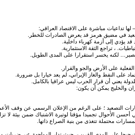
القصير… لكنه يخسر استقرارا على المدى الطويل.
ات التصعيد ؛ على الرغم من الإعلان الرسمي عن وقف الأعمال 
ي أحسن الأحوال تجميدا مؤقتا لوتيرة الاشتباك ضمن بيئة لا تز
سارات محتملة تتغذى من بنية الصراع ذاتها.
كثر ترجيحا على المدى القريب، حيث تدار المواجهة عبر ضربات