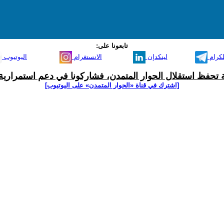
تابعونا على:
لكرام
لينكدإن
الانستغرام
اليوتيوب
ية تحفظ استقلال الحوار المتمدن، فشاركونا في دعم استمرارية 
[اشترك في قناة ‫«الحوار المتمدن» على اليوتيوب]