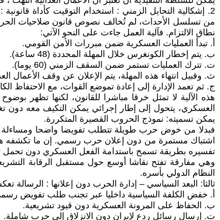
يمكن للسلطة التنفيذية أن تعتبر أن الأعمال العدائية انتهت ، 
2. إشكالية التحايل الزمني : استخدام التوقيت كأداة قانونية : 
من تسلسل الأحداث، لم تُخالف نصوص قانون صلاحيات الحرب 
نطاق الالتزام. فآلية العمل جاءت على النحو الآتي:
أ‌. تبدأ العمليات العسكرية ضمن مبررات الأمن القومي.
ب‌. يتم إخطار الكونغرس خلال المهلة المحددة (48 ساعة).
ت‌. تترك العمليات تستمر ضمن السقف الزمني (60 يوما).
ث‌. وقبيل انتهاء هذه المهلة، يتم الإعلان عن وقف الأعمال العدا
ج‌. ثم تعمد الإدارة إلى إعادة تموضع القوات، مع الاحتفاظ ال
هذه الآلية لا تمثل خرقا مباشرا للقانون، لكنها تظهر بوضوح
العسكري، يتحول إلى إطار إجرائي يمكن التكيف معه دون تغيي
يمكن تسميته: نموذج الحروب القصيرة المتكررة.
فبدلا من خوض حرب طويلة تتطلب تفويضا واضحا ومساءلة سياس
اشتباك مستمرة من دون إعلان حرب رسمي. إن ما تكشفه هاتان ا
تفسيره بطريقة تسمح باستدامة الفعل العسكري دون تحمل تبعات
وهي مفارقة تفتح نقاشا أوسع حول مستقبل الرقابة التشريعي
النظام الدولي بأسره.
ثالثا: البعد السياسي – إدارة الحرب دون إعلانها : الرسالة ت
أ‌. خفض الكلفة السياسية داخليا عبر تجنب طلب تفويض رسم
ب‌. الحفاظ على المرونة العسكرية دون قيود تشريعية.
ت‌. إرسال رسائل ردع لإيران دون الانزلاق إلى حرب شاملة.