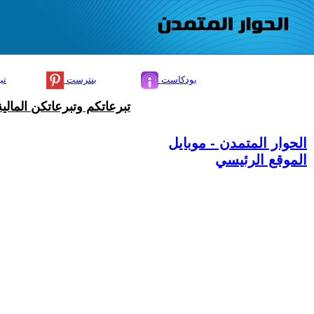
بودكاست
بنترست
تي
تبرعاتكم وتبرعاتكن المال
الحوار المتمدن - موبايل
الموقع الرئيسي