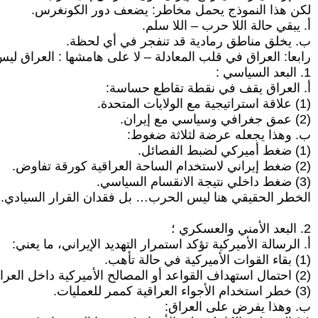
لكن هذا النموذج يحمل مخاطر: يضعف دور الكونغرس.
أ‌. يبقي حالة اللا حرب – اللا سلم.
ب‌. يخلق مناطق رمادية قد تنفجر في أي لحظة.
رابعا: العراق في قلب المعادلة – لا على هامشها : العراق ليس
1. البعد السياسي :
أ‌. العراق يقف في نقطة تقاطع حساسة:
(1) علاقة استراتيجية مع الولايات المتحدة.
(2) عمق جغرافي وسياسي مع إيران.
ب‌. وهذا يجعله عرضة لثلاثة ضغوط:
(1) ضغط أميركي لضبط الفصائل.
(2) ضغط إيراني لاستخدام الساحة العراقية كورقة تفاوض.
(3) ضغط داخلي نتيجة الانقسام السياسي.
الخطر الحقيقي هنا ليس الحرب… بل فقدان القرار السيادي.
2. البعد الأمني والعسكري ؛
أ‌. الرسالة الأميركية تؤكد استمرار التهديد الإيراني، ما يعني:
(1) بقاء القوات الأميركية في حالة تأهب.
(2) احتمال استهداف القواعد أو المصالح الأميركية داخل العراق.
(3) خطر استخدام الأجواء العراقية كممر للعمليات.
ب‌. وهذا يفرض على العراق: