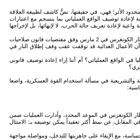
دود الأثر؛ فهي، في حقيقتها، نصٌّ كاشف لطبيعة العلاقة
 لإعادة توصيف الواقع العملياتي بما ينسجم مع اعتبارات
اعية لإعادة تعريف حالة الحرب، لا لإنهائها، بل لإخراجها
فالرسالة تقر صراحة بأن الولايات المتحدة باشرت عمليات عسكرية ضد إيران في أواخر فبراير 2026، وأوفت بالتزامها بإخطار الكونغرس في 2 مارس وفق مقتضيات قانون صلاحيات
لن أن الأعمال العدائية قد توقفت عقب وقف إطلاق النار في
يا في الواقع العملياتي؟ أم أننا إزاء إعادة توصيف قانوني
هري؟
 التوازن بين السلطتين التنفيذية والتشريعية في مسألة استخدام القوة العسكرية، واضعا
اسية:
طار الكونغرس في الموعد المحدد، وأدارت العمليات ضمن
 المقابل، عن نمط أكثر تعقيداً يمكن توصيفه بـ: الامتثال
 حساسة، مع الإبقاء على جاهزيتها للتدخل، ومواصلة مواجهة