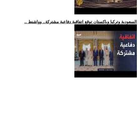
.. السعودية وتركيا وباكستان توقع اتفاقية دفاعية مشتركة.. وواشنط