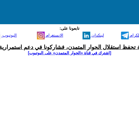
تابعونا على:
لكرام
لينكدإن
الانستغرام
اليوتيوب
ية تحفظ استقلال الحوار المتمدن، فشاركونا في دعم استمرارية 
[اشترك في قناة ‫«الحوار المتمدن» على اليوتيوب]