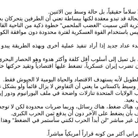
لاماً حقيقياً، بل حالة وسط بين الاثنين.
 قد تبدو معقدة لكنها ببساطة تعني أن الطرفين يتحركان بحذر أ
رية التي سميت "الغضب الملحمي" خطوة ذكية من الناحية القانونية 
دء عداد جديد إذا أراد تنفيذ عملية أخرى وبهذه الطريقة يبد
ل تميل إلى أسلوب أقل كلفة وأكثر هدوء وهو الحصار البحري
أن تضرب إيران عسكرياً، تضغط عليها اقتصادياً وتقيد حركت
طويل لأنه يستهدف الاقتصاد والحياة اليومية لا الجيوش فقط.
سيط باكستاني ما يعني أن التفاوض لا يزال قائماً ولو بشكل غ
ب الولايات المتحدة تنازلات واضحة في ملف اليورانيوم ودور 
بعيد.
، هناك ضغط، هناك رسائل، وربما ضربات محدودة لكن لا توجد
ف بأن يضغط على الآخر دون أن يدفع ثمن الحرب الكبرى.
غير مباشر "لن أبدأ الحرب لكنني سأستمر في الضغط" وهذا ي
ني أكثر من كونه قراراً أمريكياً مباشراً.