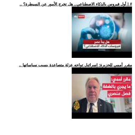
.. أول فيروس بالذكاء الاصطناعي.. هل تخرج الأمور عن السيطرة؟ | #
.. مقرر أممي للجزيرة: إسرائيل تواجه عزلة متصاعدة بسبب سياساتها