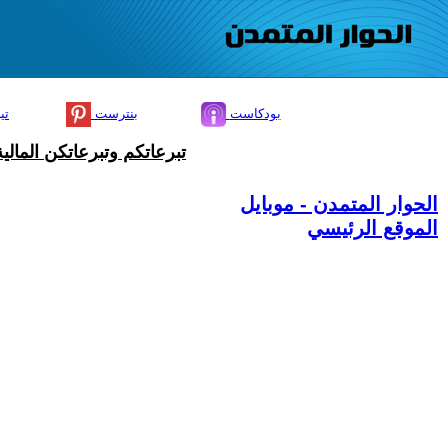
بودكاست
بنترست
تي
تبرعاتكم وتبرعاتكن المال
الحوار المتمدن - موبايل
الموقع الرئيسي