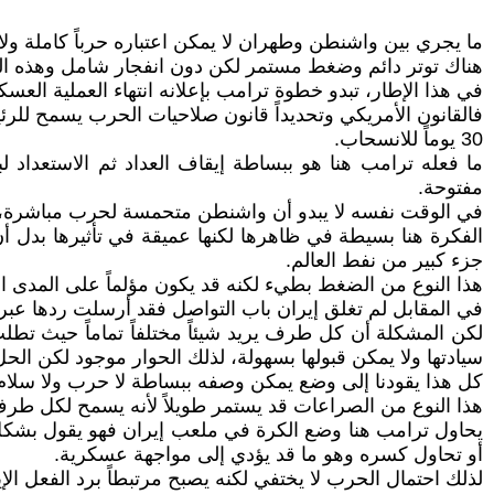
ما يجري بين واشنطن وطهران لا يمكن اعتباره حرباً كاملة ولا س
هناك توتر دائم وضغط مستمر لكن دون انفجار شامل وهذه الحالة
في هذا الإطار، تبدو خطوة ترامب بإعلانه انتهاء العملية العسك
30 يوماً للانسحاب.
ما فعله ترامب هنا هو ببساطة إيقاف العداد ثم الاستعداد لب
مفتوحة.
في الوقت نفسه لا يبدو أن واشنطن متحمسة لحرب مباشرة، ب
الفكرة هنا بسيطة في ظاهرها لكنها عميقة في تأثيرها بدل 
جزء كبير من نفط العالم.
هذا النوع من الضغط بطيء لكنه قد يكون مؤلماً على المدى ال
في المقابل لم تغلق إيران باب التواصل فقد أرسلت ردها عبر و
لكن المشكلة أن كل طرف يريد شيئاً مختلفاً تماماً حيث تطل
سيادتها ولا يمكن قبولها بسهولة، لذلك الحوار موجود لكن الحل 
كل هذا يقودنا إلى وضع يمكن وصفه ببساطة لا حرب ولا سلام
هذا النوع من الصراعات قد يستمر طويلاً لأنه يسمح لكل طر
يحاول ترامب هنا وضع الكرة في ملعب إيران فهو يقول بشكل 
أو تحاول كسره وهو ما قد يؤدي إلى مواجهة عسكرية.
لذلك احتمال الحرب لا يختفي لكنه يصبح مرتبطاً برد الفعل الإيرا