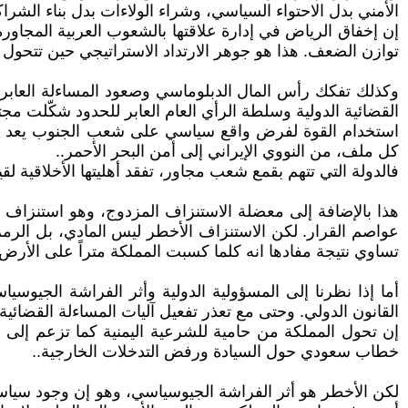
الأمني بدل الاحتواء السياسي، وشراء الولاءات بدل بناء الش
إن إخفاق الرياض في إدارة علاقتها بالشعوب العربية المجاو
توازن الضعف. هذا هو جوهر الارتداد الاستراتيجي حين تتحول
وكذلك تفكك رأس المال الدبلوماسي وصعود المساءلة العابرة لل
القضائية الدولية وسلطة الرأي العام العابر للحدود شكّلت م
استخدام القوة لفرض واقع سياسي على شعب الجنوب يعد في 
كل ملف، من النووي الإيراني إلى أمن البحر الأحمر..
فالدولة التي تتهم بقمع شعب مجاور، تفقد أهليتها الأخلاقية لقي
هذا بالإضافة إلى معضلة الاستنزاف المزدوج، وهو استنزاف ا
عواصم القرار. لكن الاستنزاف الأخطر ليس المادي، بل الرم
تساوي نتيجة مفادها انه كلما كسبت المملكة متراً على الأرض
أما إذا نظرنا إلى المسؤولية الدولية وأثر الفراشة الجيوسي
القانون الدولي. وحتى مع تعذر تفعيل آليات المساءلة القضائية
إن تحول المملكة من حامية للشرعية اليمنية كما تزعم إلى
خطاب سعودي حول السيادة ورفض التدخلات الخارجية..
لكن الأخطر هو أثر الفراشة الجيوسياسي، وهو إن وجود سياسة 