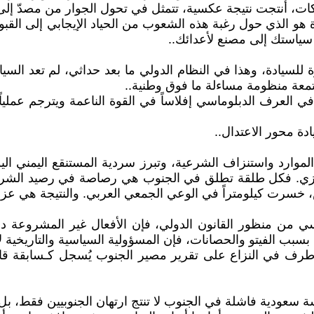
راكات، أنتجت نتيجة عكسية، تتمثل في تحول الجوار من مصدّ إل
رة هو الذي حول رغبة هذه الشعوب من الحياد الإيجابي إلى ال
 سياستك إلى مصنع لأعدائك..
سيادة، وهذا في النظام الدولي ما بعد حداثي، لم تعد السيادة
جتمعة منظومة مساءلة ما فوق وطنية..
العرف الدبلوماسي إفلاساً في القوة الناعمة ويترجم عملي
ادة محور الاعتدال..
لموارد واستنزاف الشرعية، وتبرز سردية المستنقع اليمني ال
زي. فكل طلقة تطلق في الجنوب هي رصاصة في رصيد الشرعية ا
، خسرت كيلومتراً في الوعي الجمعي العربي. والنتيجة هي عزلة 
اسي من منظور القانون الدولي، فإن الأفعال غير المشروعة دول
 بسبب الفيتو والحصانات، فإن المسؤولية السياسية والتاريخية 
 طرف في النزاع على تقرير مصير الجنوب يُسجل كـسابقة قان
سعودية فاشلة في الجنوب لا تنتج ارتهان الجنوبيين فقط، بل 