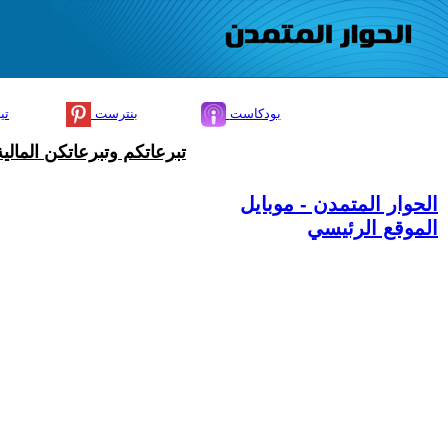
بودكاست
بنترست
تي
تبرعاتكم وتبرعاتكن المال
الحوار المتمدن - موبايل
الموقع الرئيسي