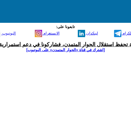
تابعونا على:
لكرام
لينكدإن
الانستغرام
اليوتيوب
ية تحفظ استقلال الحوار المتمدن، فشاركونا في دعم استمرارية 
[اشترك في قناة ‫«الحوار المتمدن» على اليوتيوب]