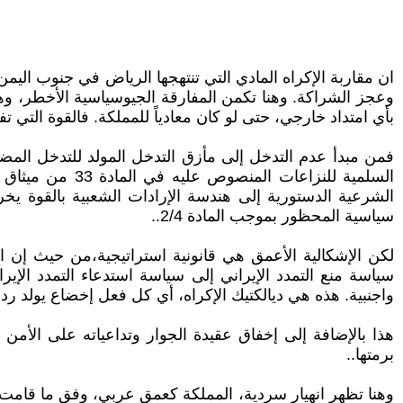
ان مقاربة الإكراه المادي التي تنتهجها الرياض في جنوب الي
وعجز الشراكة. وهنا تكمن المفارقة الجيوسياسية الأخطر، وه
بأي امتداد خارجي، حتى لو كان معادياً للمملكة. فالقوة الت
فمن مبدأ عدم التدخل إلى مأزق التدخل المولد للتدخل المضا
السلمية للنزاع
سياسية المحظور بموجب المادة 2/4..
لكن الإشكالية الأعمق هي قانونية استراتيجية،من حيث إن ا
سياسة منع التمدد الإيراني إلى سياسة استدعاء التمدد الإير
واجنبية. هذه هي ديالكتيك الإكراه، أي كل فعل إخضاع يولد ر
هذا بالإضافة إلى إخفاق عقيدة الجوار وتداعياته على الأمن 
برمتها..
وهنا تظهر انهيار سردية، المملكة كعمق عربي، وفق ما قامت عليه