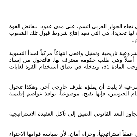
 تجاه الجوار العربي اتسم، على مدى عقود، بـفائض القوة
ها تحديداً، هي التي تعيد إنتاج شروط قبول تلك الشعوب
..
ة تاريخية وتمثيل واقعي انتهاكاً مركباً لمبدأ التسوية
دية التي شرعنت التدخل أصلاً وهي طلب حكومة معترف بها. فالتحول من إسناد
الشرعية الدستورية إلى هندسة الإرادات الشعبية بالقوة يخرج الفعل من دائرة الدفاع عن النفس الجماعي المشروع بموجب المادة 51، ويدخله في نطاق استخدام القوة لغايات
 شرعية لا يلبث أن يملؤه طرف خارجي آخر. وهكذا تتحول
الجنوبيين، فإنها تفتح، موضوعياً، نوافذ عواصم إقليمية
وز البعد القانوني الضيق إلى تآكل العقيدة الاستراتيجية
عمقاً استراتيجياً، وحزام أمان. لأن سياسة قوامها الاحتواء