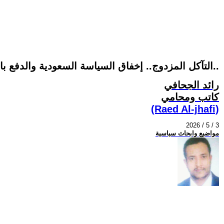
التآكل المزدوج.. إخفاق السياسة السعودية والدفع بالشعوب إلى القبول بخصوم الرياض.. حالة التعاطي السعودي مع جنوب اليمن انموجاً..
رائد الجحافي
كاتب ومحامي
(Raed Al-jhafi)
2026 / 5 / 3
مواضيع وابحاث سياسية