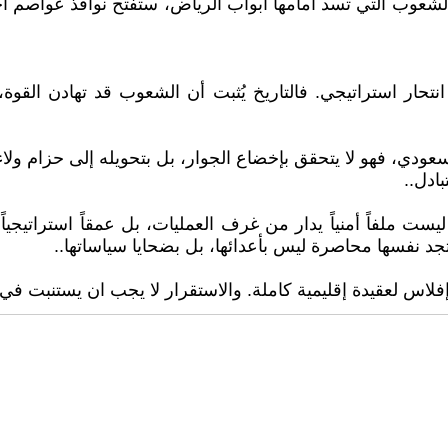
الشعوب التي تسد أمامها أبواب الرياض، ستفتح نوافذ عواصم أ
نتحار استراتيجي. فالتاريخ يُثبت أن الشعوب قد تهادن القوة،
ودي، فهو لا يتحقق بإخضاع الجوار، بل بتحويله إلى حزام ولاء ط
ادل..
ست ملفاً أمنياً يدار من غرف العمليات، بل عمقاً استراتيجي
تجد نفسها محاصرة ليس بأعدائها، بل بضحايا سياساتها..
لاس لعقيدة إقليمية كاملة. والاستقرار لا يجب ان يستنبت في ت