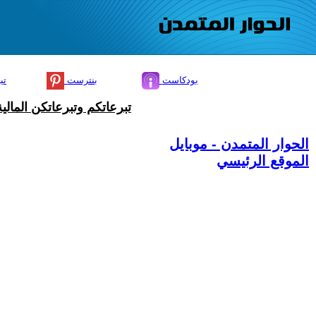
بودكاست
بنترست
تي
تبرعاتكم وتبرعاتكن المال
الحوار المتمدن - موبايل
الموقع الرئيسي