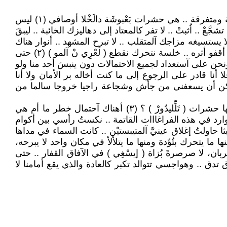
الأضواء لا زالت هناك .. خافتة، نعم، لكنها في مكانها هادئة ترتعش تذهب تجيئ تعلو تنحدر تتراقص تتلولب في كتل مجموعة ومتفرقة .. هي حشرات بَعْبوشَة دالَخْلا أوصافي (١) ليس
ْ .. اُثبتْ .. لا تفر كالمعتاد إلى دهاليزك الخائبة .. ليبقَ
 يستسيغه مزاجك آلمتقلب .. لا تبرح المشهد .. أنوار هناك
.. وماذا بعد .. أنتَ لستَ تُرَى .. لقد فعل صاحبك كل شيء ليعشي القلوب والأبصار .. لا تنتكس لا تتراجع ... وتقدمتُ وراءه أقفو أثره .. خلسة نتحرك نقطع ( لَعْرِي نْ آلمو ) (٢) حتى
نحن على آستعداد لجميع الاحتمالات دون ينبسَ أحد منا ولو
 أنا قادر على الرجوع إلى ما كنت أخاله بر الأمان ولا أنا
 يمكن أن يسعفني من جأش وشجاعة راجيا خروجا سالما من
وساورتني الشكوك من جديد .. لِمَ الاختباء إذا كنا حقيقة لا نُرى ؟ أثَمَّةَ ما يهدد سلامتنا في تلك الأضواء الطائرة التي ترسلها حشرات ( تَلِّليدُورْ ) ؟ (٣) أهناك آحتمال خطر ما أم هي
رد في هذه الفراغااات القاتمة .. نكستُ رأسي بين أكوام
حاولتُ إغلاق عينيَّ آلمتيبستيْن .. كانت السماء في مداها
ا يتحرك بتُؤَدة ومنها ما يتلألأ في مكان واحد لا يبرحه،
ن، لا صرصرةَ بُزاة ( إيسْغِي ) في الآفاق القفار .. حتى
دق .. وهواجسي تتوالد تكبر كالعادة والذي يقع أمامنا لا