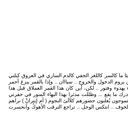
ما كالسر كاللغز الخفي كالدم الساري في العروق كبلني
من يروم الدخول والخروج .. سيااان .. وإذا بالقمر يبزغ أحمر
 بهدوء وفتور .. لكن، أين كان هذا القمر العملاق قبل هذا
رك ما يقع ... وظللت مدثرا بهذا البهاء المنور في حفرتي
موجون يُعلنون حضورهم كلآلئ النجوم ( آم إيترانْ ) نراهم
تعد الخوف .. انتكس الوجل .. تراجع الترقب الأهوكُ وآنحسرت