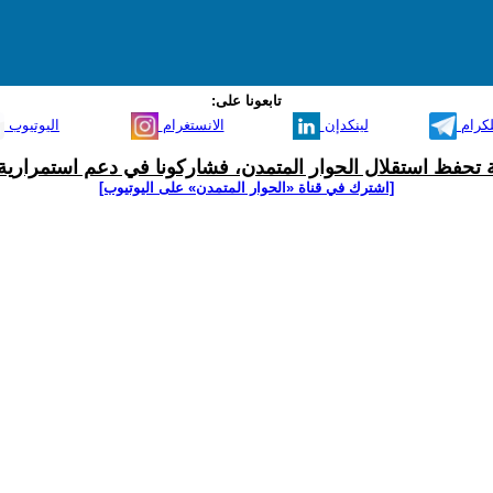
تابعونا على:
لكرام
لينكدإن
الانستغرام
اليوتيوب
ية تحفظ استقلال الحوار المتمدن، فشاركونا في دعم استمرارية 
[اشترك في قناة ‫«الحوار المتمدن» على اليوتيوب]