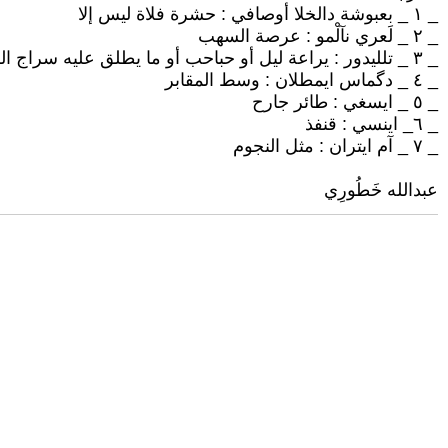
_ ١ _ بعبوشة دالخلا أوصافي : حشرة فلاة ليس إلا
_ ٢ _ لَعري نآلْمو : عرصة السهب
_ ٣ _ تلليدور : يراعة ليل أو حباحب أو ما يطلق عليه سراج الليل
_ ٤ _ دگماس ايمطلان : وسط المقابر
_ ٥ _ ايسغي : طائر جارح
_ ٦_ اينسي : قنفذ
_ ٧ _ آم ايتران : مثل النجوم
عبدالله خَطُورِي