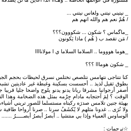
مستورة في عوالمها الخاصة .. وهـااا أنذا أعاينُ ما لن يصدقه أحد
_ نيتيني نيتني ولغاس نيتني ...
/ هُمْ نعم هم والله انهم هم
_ماگماس ؟ شكون ... شكووون؟؟؟
/ مَن تقصد ب ( هُم ) ماذا يَكونون
_هوما هوووما .. السلاما السلاما ي ا مولاناااا
_ شكون هومااا ؟؟؟
كنا نتناجى نتهامس نتلصص نختلس نسرق لحيظات بحجم الجبال 
بطوق ثقيل لذيذ .. أحسست بسكينة وغبطة غير عاديتين تشبه خدر ال
أصفر أرجوانيا مشرقا ريانا يدنو يدنو يلوح واضحا جليا قريبا 
الوقت ؟ لِمَ آحتجابه مادام جِرْمه بمثل هذه الضخامة وهذا 
بهيئة جنين تلامس صدرَه ركبتاه مستسلما للصور تريني أشياءها
ولا نُرَى .. غدونا مثلهم لا يُكشَفُ سرنا .. صرنا أرواحا طاف
الوساوس العمياء وإذا بي منتشيا .. أبصرُ أبصرُ أبصـــــرُ .......
☆ترجمات :