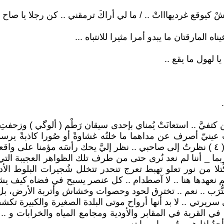
 كيوقع غرديهاااتْ .. / ما لي أراكَ ترمقني .. كن رجلا يا صاح و
المارقتان ما يبدو أمرا مثيرا للانتباه ...
ا لهول ما يقع ..
تفيَّ .. استعانَتْ يُمناي بإحدى سيقان رَطْم ( ألوگي ) وزحفتِ
ُ عينيّ أصرف عن مداهما ما خلتُه غشاوةً أو صُورا كاذبةً يرس
بمحاذاتنا على مرمى حجر وسط المقابر دگامّاس نْ إيمطلان ( ٤ ) نظرتُ إلى صاحبي .. نظر إل
 ربما _ أننا لم نعد نُرى حتى من طرف تلك الظواهر العجيبة ال
لا من نور تعلو تهبط تعرج تنحدر تتخلل شُجيرات البلوط ال
م نعهدها هنا .. لا آصطدام .. كل عنصر يسبح في فضاه كيف يش
لتُّرَب .. نعم .. تخترق لحود وحصوات وخشاش وأتربة الأرض، ب
رتي .. لا بد أنها أرواح موتى البلدة الصغيرة والكبيرة تكشف
 في القرية في المقابر والأودية ومجامع المياه والخرابات و .