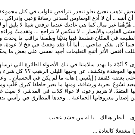
تبه .. أن لا أدع الوساوس تُفقدني رصانةَ وَعيي وإدراكي .. تشجَّع
َهُمَا غير مبال كما هي عادتك عندما ترفض شيئا لا يليق أو لا
لطبيعة في المكان غطسنا فيها بدنيْنا وطفقنا نراقب ما يحدث و
فيما كان يفكر صاحبي .. أما أنا فقد وقعتُ في فخ لا عودة، فلا
ظللت أقتفي الأثر أتتبع التعليمات أجهد نفسي على بعض ما
طونها الموصَدَة وتكشف عن وجهها الليلي الرهيب ؟؟ كل شيء وا
بعضه كقنفذ ( إينْسِي ) هالَه ما لم يكن في الحسبان .. وعبثا 
ُوحُ بحرية ورشاقة، ومنها ما يعبر خاطفا كبرق خُلَّبِ ومنها م
تقدُ، لا هزيمَ رعود، لا عواءَ كلاب في المدشر، لا نعيبَ غربا
ن إصدار معزوفاتها الجماعية .. وحدها المطارق في رأسي تدق ت
رُ ما أرى .. أنظر هنالك .. يا له من حشد عجيب
مشتعلا كالعادة ...