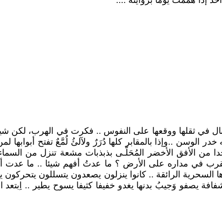
ٌ إذا هممتُ يوما بروايته ....
في ثقلها ووقعها على النفوس .. فكرت في الهرب، لكن شيئا 
وسن ..وإذا بالمقابر كلها دُرَرٌ ولآلئُ لُمَّعٌ تفتح أبوابها ل
جدا من الأفق الأخضر المُحَلّـى بذبذبات مشعة تنزل من السماء
القرب في مداره على الأرض ؟ ما عدتُ أفهم شيئا .. ما عدت أد
 السحرية الرائقة .. كانوا ينزلون يصعدون يتسللون يتحركون يت
ية شفافة يصفو وَجيبُ بدنها يغدو خفيفا كثيفا يسوح يطير .. اِب