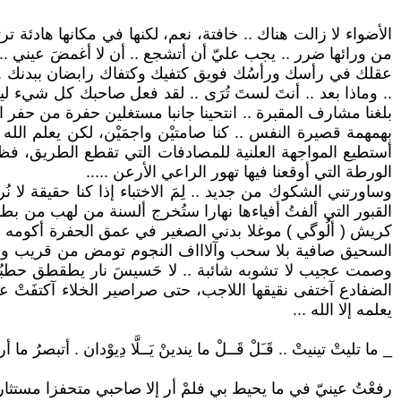
من ورائها ضرر .. يجب عليّ أن أتشجع .. أن لا أغمضَ عيني .. أن أن
عقلك في رأسك ورأسُك فويق كتفيك وكتفاك رابضان ببدنك .. هُزّ
بلغنا مشارف المقبرة .. انتحينا جانبا مستغلين حفرة من حفر ا
بهمهمة قصيرة النفس .. كنا صامتيْن واجمَيْن، لكن يعلم الله 
أستطيع المواجهة العلنية للمصادفات التي تقطع الطريق، ف
الورطة التي أوقعنا فيها تهور الراعي الأرعن .....
القبور التي ألفتُ أفياءها نهارا ستُخرج ألسنة من لهب من ب
كريش ( ألُوگي ) موغلا بدني الصغير في عمق الحفرة أكومه على 
السحيق صافية بلا سحب وآلاااف النجوم تومض من قريب وبعيد تَس
وصمت عجيب لا تشوبه شائبة .. لا حَسيسَ نار يطقطق حطبُها الم
الضفادع آختفى نقيقها اللاجب، حتى صراصير الخلاء آكتفَتْ ع
يعلمه إلا الله ...
_ ما تليتْ تينيتْ .. قَـَلْ قَــلْ ما يندينْ يَــلَّا دِيوْدان . أتبص
رفعْتُ عينيّ في ما يحيط بي فلمْ أر إلا صاحبي متحفزا مستثارا 