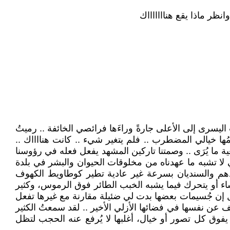
انظر ماذا يقع هناااااااك
 اليسرى إلى الأعلى جارةً وراءَها فرائصي الخائفة .. رميتُ
مُها خيالي المضطرب .. فلم يتغير شيء .. كانت هنااااك ..
يَّ يحك رأسَه مؤمنا على واقعية ما يُرَى .. وصمتنا تاركين المشهد يفعل فعله في رؤوسنا
تي لا تشبه ما عهدناه من مخلوقات الحيوان والبشر في بلدة
أدهم والسنديان بسرعة غير عادية تطير كوطاويط الكهوف
اء أو يتحرك فيما يشبه الخبب الطائر فوق الرموس، وكثير
ل إن جُسيمات بعضها بدت لي ضئيلة مقارنة مع غيرها تفعل
 عن نفسها في فضائها الأزلي الأخير .. لقد سمعتُ الكثير
. يفوق كل تصور أو خيال، أغلبها لا يُرفع عنه الحجب لتظل