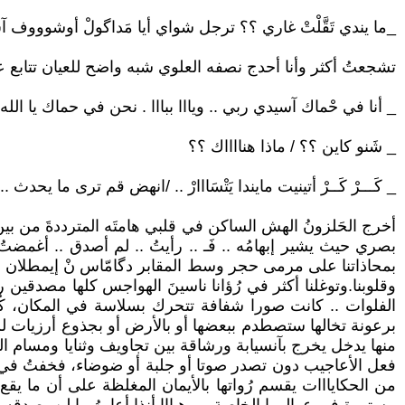
_ما يندي تَقَّلْتْ غاري ؟؟ ترجل شواي أيا مَداگولْ أوشوووف آشْ
تشجعتُ أكثر وأنا أحدج نصفه العلوي شبه واضح للعيان تتابع عيناه 
_ أنا في حْماك آسيدي ربي .. ويااا ببااا . نحن في حماك يا الله ي
_ شَنو كاين ؟؟ / ماذا هنااااك ؟؟
_ كَـــرْ كَــرْ أتينيت مايندا يَتْسَااارْ .. /انهض قم ترى ما يحدث ...
أخرج الحَلزونُ الهش الساكن في قلبي هامتَه المترددةَ من بين ك
بصري حيث يشير إبهامُه .. فَـ .. رأيتُ .. لم أصدق .. أغمضت
وقلوبنا.وتوغلنا أكثر في رُؤانا ناسينَ الهواجس كلها مصدقين
الفلوات .. كانت صورا شفافة تتحرك بسلاسة في المكان، كُت
برعونة تخالها ستصطدم ببعضها أو بالأرض أو بجذوع أرزيات ل
منها يدخل يخرج بآنسيابة ورشاقة بين تجاويف وثنايا ومسام ا
فعل الأعاجيب دون تصدر صوتا أو جلبة أو ضوضاء، فخفتُ في سري
من الحكايااات يقسم رُواتها بالأيمان المغلظة على أن ما يقع