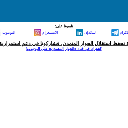
تابعونا على:
لكرام
لينكدإن
الانستغرام
اليوتيوب
ية تحفظ استقلال الحوار المتمدن، فشاركونا في دعم استمرارية 
[اشترك في قناة ‫«الحوار المتمدن» على اليوتيوب]