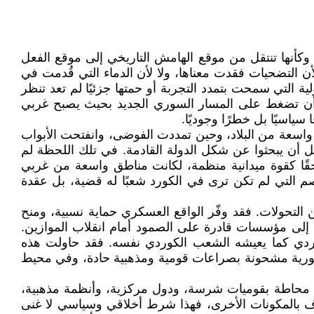
وكأنها تنتقل من موقع الهامش التاريخي إلى موقع الفعل
 التضحيات فقدت معناها، ولا لأن الدماء التي قُدمت في
 التي سمحت بتمدد التجربة أو حمتها جزئيًا لم تعد تنظر
اعت أن تضغط على المسار السوري الجديد بحيث يصبح غربي
ياسيًا بل خطرًا وجوديًا.
واسعة من البلاد، وحين تمددت الفوضى، وانفتحت الأبواب
ل أن يبحثوا عن شكل الدولة القادمة. في تلك اللحظة لم
احقًا كقوة ميدانية منظمة، لكانت مناطق واسعة من غربي
م التي لم تكن ترى في الكورد شعبًا له قضية، بل عقدة
لتحولات. فقد وفّر الواقع العسكري حماية نسبية، ومنح
ولا إلى مؤسسات قادرة على الصمود أمام انقلاب الموازين.
وردي كما يعيشه الشعب الكوردي نفسه. فقد حاولت هذه
 سورية مشحونة بصراعات قومية ومذهبية حادة، وفي محيط
ها محاطة بقوميات شرسة، ودول مركزية، وأنظمة مذهبية،
تراف بالمكونات الأخرى، فهذا شرط أخلاقي وسياسي لا غنى