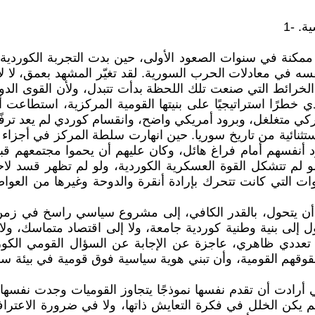
. -1
 ممكنة في سنوات الصعود الأولى، حين بدت التجربة الكوردية 
في معادلات الحرب السورية. لقد تغيّر المشهد بعمق، لا لأن
خرائط التي صنعت تلك اللحظة بدأت تتبدل، ولأن القوى الدولية
ردي خطرًا استراتيجيًا على بنيتها القومية المركزية، استط
ي متغلغل، وبرود أمريكي واضح، وانقسام كوردي لم يعد ترفًا س
ثنائية من تاريخ سوريا. حين انهارت سلطة المركز في أجزاء 
رد أنفسهم أمام فراغ هائل، وكان عليهم أن يحموا مجتمعهم قب
 ولو لم تتشكل القوة العسكرية الكوردية، ولو لم تظهر قسد ل
ت التي كانت تتحرك بإرادة أنقرة والدوحة وغيرها من العواص
ن يتحول، بالقدر الكافي، إلى مشروع سياسي راسخ في زمن ا
تحول إلى بنية وطنية كوردية جامعة، ولا إلى اقتصاد متماسك، 
 تعددي ظاهري، عاجزة عن الإجابة عن السؤال القومي الك
 حقوقهم القومية، وأن تبني هوية سياسية فوق قومية في بيئة
ي أرادت أن تقدم نفسها نموذجًا يتجاوز القوميات وجدت نفس
ا. لم يكن الخلل في فكرة التعايش ذاتها، ولا في ضرورة الاع