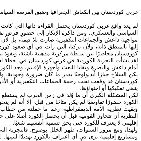
غربي كوردستان بين انكماش الجغرافيا وضيق الفرصة السياسية
لم يعد واقع غربي كوردستان يحتمل القراءة ذاتها التي كانت
السياسي والعسكري، ومن ذاكرة الإنكار إلى حضورٍ فرض نفسه 
مواجهة داعش والجماعات التكفيرية صارت بلا قيمة، بل لأن ال
إليها بالمنطق ذاته، ولأن تركيا، التي رأت في أي صعود كو
كوردستان محاصرًا بين سلطة مركزية مذهبية ناشئة، ونفوذ ترك
لقد نشأت التجربة الكوردية في غربي كوردستان في لحظة است
أمام داعش والنصرة وبقايا البعث وأجهزة الإقليم، وجد الكو
يكن السلاح خيارًا أيديولوجيًا بقدر ما كان ضرورة وجودية.
كوردستان قد وقعت تحت رحمة الجماعات التكفيرية أو الأدوا
ينبغي تفكيكها أو احتواؤها.
لكن المشكلة الكبرى أن ما وُلد في زمن الحرب لم يستطع أ
الكورد حضورًا تفاوضيًا لم يكن متاحًا من قبل، إلا أنه لم ي
وبقيت نظرية الأمة الديمقراطية، رغم ما حملته من خطاب
النظرية أن تتجاوز القومية قبل أن يحصل الكورد أصلًا على
إقليمي لا يعترف للكورد حتى بحق تسمية أنفسهم شعبًا.
ولهذا، ومع مرور السنوات، ظهر الخلل بوضوح. فالتجربة الت
ومشاريع إقليمية ترى في أي اعتراف بالكورد تهديدًا لبنيته