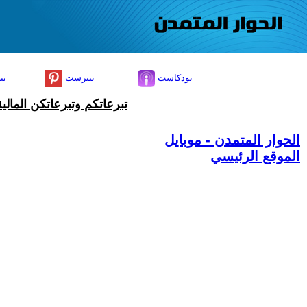
بودكاست
بنترست
تي
تبرعاتكم وتبرعاتكن المال
الحوار المتمدن - موبايل
الموقع الرئيسي