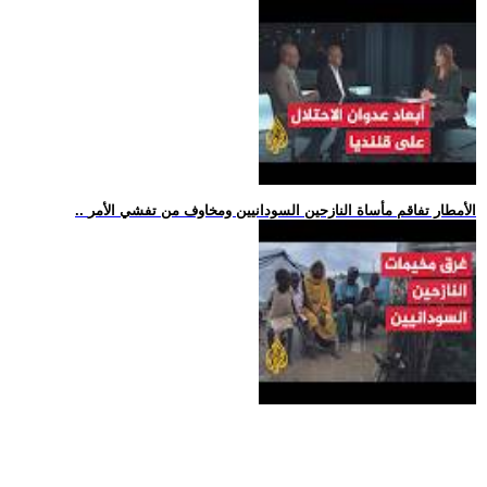
.. الأمطار تفاقم مأساة النازحين السودانيين ومخاوف من تفشي الأمر