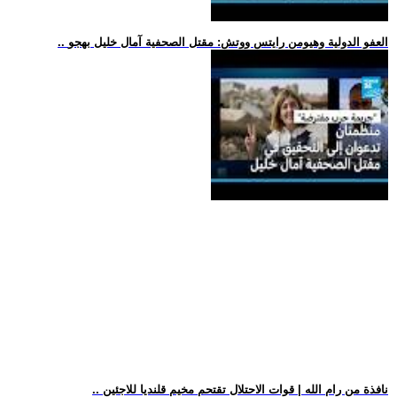
.. العفو الدولية وهيومن رايتس ووتش: مقتل الصحفية آمال خليل بهجو
.. نافذة من رام الله | قوات الاحتلال تقتحم مخيم قلنديا للاجئين