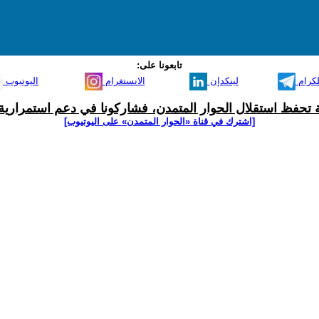
تابعونا على:
لكرام
لينكدإن
الانستغرام
اليوتيوب
ية تحفظ استقلال الحوار المتمدن، فشاركونا في دعم استمرارية 
[اشترك في قناة ‫«الحوار المتمدن» على اليوتيوب]