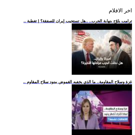
اخر الافلام
.. ترامب يلوّح بنهاية الحرب.. ..هل تستجيب إيران للصفقة؟ | تغطية
.. غزة وسلاح المقاومة.. ما الذي يخفيه الغموض ببنود سلاح المقاوم