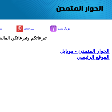
بودكاست
بنترست
تي
تبرعاتكم وتبرعاتكن المال
الحوار المتمدن - موبايل
الموقع الرئيسي