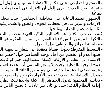
- المستوى التعليمي: على عكس الاعتقاد الشائع، يرى إلول أن ا
- عزلة الفرد الحديث: يرى إلول أن الأفراد في المجتمعات الح
جماعة.
- الجمهور: تعتمد الدعاية على مخاطبة "الجماهير"، حيث يتخلى ا
- الأزمات والتوترات: في لحظات الخوف والقلق والشك، يكون ال
ثالثا: آليات عمل الدعاية ونتائجها
كشف صاحب الكتاب عن الأساليب الذكية التي تستخدمها الدعا
- التكرار المستمر: ليس لإقناع العقل، بل لغرس الفكرة في ال
- مخاطبة الغرائز والعواطف بدل العقول.
- التبسيط المفرط: تحويل قضايا معقدة إلى شعارات سهلة ال
- صنع العدو أو الخصم من أجل توحيد الجماهير حول "خطر م
- الاستناد إلى العلم أو الأرقام: لإضفاء مصداقية، حتى لو كانت
- دمج الترفيه بالدعاية: بحيث لا يشعر المتلقي أنه يخضع لعملية
وعليه، تفضي الدعاية الحديثة إلى جملة من النتائج السلبية:
- فقدان الاستقلالية الفردية: يصبح الأفراد يكررون ما يسمعو
- تجانس المجتمع: تتحول الجماهير إلى كتلة واحدة تفكر بطريق
- إدامة النظام القائم: حتى لو كان غير عادل، إذ يصبح الناس 