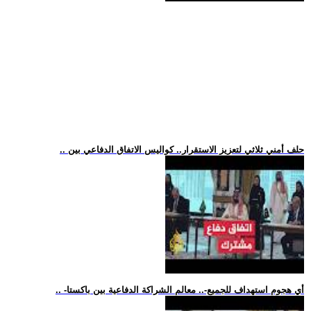
.. حلف أمني ثلاثي لتعزيز الاستقرار.. كواليس الاتفاق الدفاعي بين
.. -أي هجوم استهداف للجميع-.. معالم الشراكة الدفاعية بين باكستا