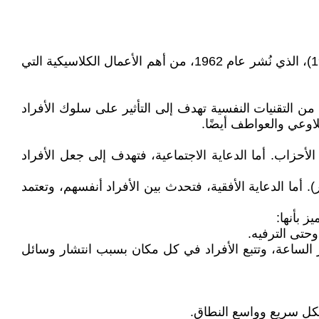
يُعد كتاب الدعاية السياسية (Propaganda: The Formation of Men s Attitudes) للمؤلف الفرنسي جاك إلول (1912 – 1994)، الذي نُشر عام 1962، من أهم الأعمال الكلاسيكية التي
 التقنيات النفسية تهدف إلى التأثير على سلوك الأفراد
اوعي والعواطف أيضًا.
الأحزاب. أما الدعاية الاجتماعية، فتهدف إلى جعل الأفراد
). أما الدعاية الأفقية، فتحدث بين الأفراد أنفسهم، وتعتمد
 بأنها:
حتى الترفيه.
ر الساعة، وتتبع الأفراد في كل مكان بسبب انتشار وسائل
 بشكل سريع وواسع النطاق.