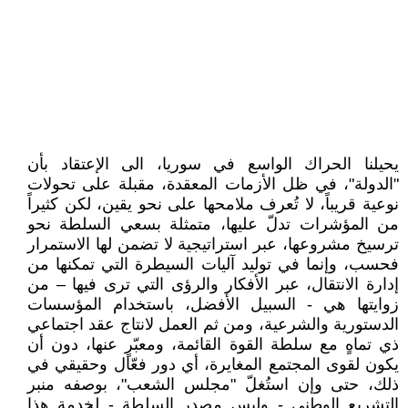
يحيلنا الحراك الواسع في سوريا، الى الإعتقاد بأن
"الدولة"، في ظل الأزمات المعقدة، مقبلة على تحولات
نوعية قريباً، لا تُعرف ملامحها على نحو يقين، لكن كثيراً
من المؤشرات تدلّ عليها، متمثلة بسعي السلطة نحو
ترسيخ مشروعها، عبر استراتيجية لا تضمن لها الاستمرار
فحسب، وإنما في توليد آليات السيطرة التي تمكنها من
إدارة الانتقال، عبر الأفكار والرؤى التي ترى فيها – من
زوايتها هي - السبيل الأفضل، باستخدام المؤسسات
الدستورية والشرعية، ومن ثم العمل لانتاج عقد اجتماعي
ذي تماهٍ مع سلطة القوة القائمة، ومعبّرٍ عنها، دون أن
يكون لقوى المجتمع المغايرة، أي دور فعّال وحقيقي في
ذلك، حتى وإن استُغلّ "مجلس الشعب"، بوصفه منبر
التشريع الوطني - وليس مصدر السلطة - لخدمة هذا