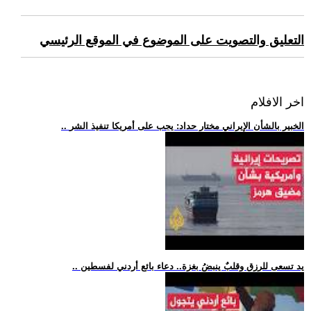
التعليق والتصويت على الموضوع في الموقع الرئيسي
اخر الافلام
.. الخبير بالشأن الإيراني مختار حداد: يجب على أمريكا تنفيذ الشر
.. يد تسعى للرزق وقلبٌ ينبضُ بغزة.. دعاء بائع أردني لفسطين