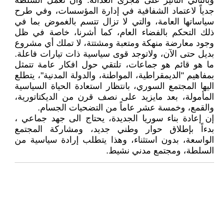
وبالتالي التأثير على مجرى العدالة. وأن تعمل السلطة
جدياً لاعتماد الشفافية في إدارة المؤسسات، وفي طرح
سياساتها العامة، والتي لا تزال تتسم بالغموض بما في
ذلك التحكم بالفضاء العام، كما أشرنا، خاصة في ظل
وجود معارضة منهكة ومتعبة ومشتتة، لا تملك أي مشروع
بديل حتى الآن، ولاتوجد قوى سياسية ذات تيارات فاعلة.
ما هو قائم هو جماعات، تلتقي حول افكار عامة تتمثل
بمفاهيم "الديمقراطية، المواطنة، والدولة المدنية"، يتطلع
اليها المجتمع السوري، بانتظار استعادة الحياة السياسية
المأمولة، بعد مايزيد على نصف قرن من الديكتاتورية،
والقمع، وخمسة عشر عاماً من التضحيات الجسام.
إن إعادة بناء سوريا الجديدة، يحتاج الى جهد جماعي ،
بدءاً بإطلاق حوار وطني جديد، ومشاركة المجتمع
الواسعة، بدون استثناء، وهذا يتطلب إرادة سياسية من
السلطة، ومجتمع مدني نشيط.