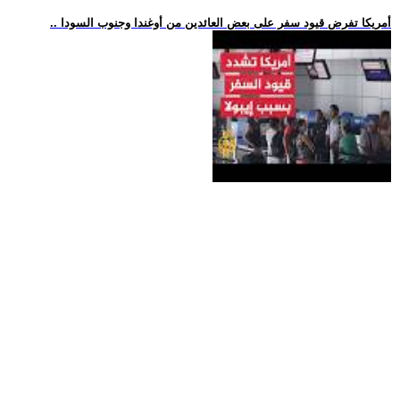
.. أمريكا تفرض قيود سفر على بعض العائدين من أوغندا وجنوب السودا