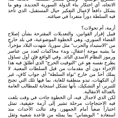
الاتجاه، أي احتكار بناء الدولة السورية الجديدة. وهو ما
يشكل دافعاً لإعمال التفكير حيال المستقبل، الذي تأخذ
فيه السلطة دوراً متفرداً في صياغته.
أزمة، أم تحولات؟
قبيل إقرار القوانين، والتعديلات المقترحة بشأن إصلاح
القضاء السوري، وهي الخطوة الموضوعية، في بلد خارج
من "الاستبداد والحرب" مثل سوريا، شهدت البلاد مؤخراً،
ما يشبه موجة اعتقالٍ، وبدء محاكمات لعدد من عناصر
ورموز النظام الأسدي البائد. وفي الواقع فإن أول تساؤل
يطرح نفسه هو عن "التوقيت الحرج" الذي أُطلقَ فيه هذا
الإجراء دون أي مقدمات من قبل السلطات المعنية. لا
يملك أحدٌ من خارج "نواة السلطة" أي جواب كافٍ، غير
أن التكهنات، تبدو منطقية للغاية، بما فيها تلك التي تجنح
للتبرير، أو التشكيك، بأنها تشكل استجابة للمطالب العامة
بالعدالة الانتقالية.
لكن الذي لاجدال فيه، أن الخطوة جاءت في وقت بلغت
فيه الاحتجاجات مرحلة تشير إلى أزمة حقيقية، تمثل
اختباراً صعباً أمام الجمهور، وقد تتالت الأحداث منذ
استعادة " البويضاني" بما يمثله من قاعدة شعبية وثقل