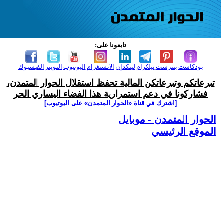
تابعونا على:
بودكاست
بنترست
تيلكرام
لينكدإن
الانستغرام
اليوتيوب
التويتر
الفيسبوك
تبرعاتكم وتبرعاتكن المالية تحفظ استقلال الحوار المتمدن،
فشاركونا في دعم استمرارية هذا الفضاء اليساري الحر
[اشترك في قناة ‫«الحوار المتمدن» على اليوتيوب]
الحوار المتمدن - موبايل
الموقع الرئيسي