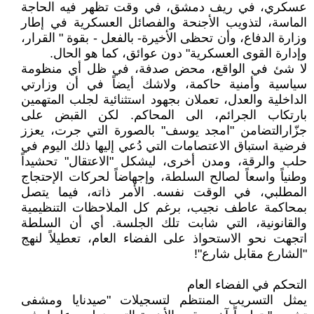
عسكري، في ريف دمشق، في وقت تظهر فيه الحاجة
الماسة، لتذويب الأجنحة والفصائل العسكرية في إطار
وزارة الدفاع، وأن تحظى الأخيرة- بالفعل - بقوة " القرار،
وإدارة القوى العسكرية" دون عوائق، كما هو الحال.
لا شئ في الواقع، محض صدفة، في ظل أي منظومة
سياسية وأمنية حاكمة، ولاشك أيضاً في أن وزارتي
الداخلية والعدل، تعملان بجهود استثنائية لجلب المتهمين
بارتكاب الجرائم، الى المحاكم. لكن القبض على
جزّارالتضامن "امجد يوسف" بالصورة التي جرت، يعزز
فرضية استباق الاعتصامات التي دُعي إليها ذلك اليوم في
حلب والرقة، ومدن أخرى، ليشكل "الاعتقال" تحشيداً
وطنياً واسعاً لصالح السلطة، وإجهاضاً لحركات الإحتجاج
المطلبي، في الوقت نفسه. الأمر ذاته، فيما يتصل
بمحاكمة عاطف نجيب، برغم كل الملاحظات التنظيمية
والقانونية، التي شابت تلك الجلسة. أي أن السلطة
اتجهت نحو الاستحواذ على الفضاء العام، تعطيلاً لنهج
"الشارع مقابل شارع"!
التحكم في الفضاء العام
يمثل التسريب المنتظم لتسجيلات "صيدنايا ومشفى