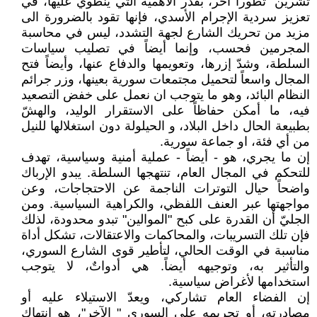
تشرين" تطوراً آخر، بقدر الأهمية التي ينطوي عليها، في
تعزيز سردية الإجرام الأسدي، فإنها تقود بالضرورة الى
مزيد من تحريك الشارع لجهة التشدد، ليس في محاسبة
المجرمين فحسب، وإنما أيضاً في تصليب سياسات
السلطة، وشدّ إزرها، وتعويمها والدفاع عنها، وأيضاً فتح
المجال واسعاً لتحميل مجتمعات سورية بعينها، وزر جرائم
النظام البائد، وهو ما يتوجب ان نعمل على خفض التصعيد
فيه، ما أمكن حفاظاً على الاستقرار الوليد، والهشّ
بطبيعة الحال داخل البلاد، و الحيلولة دون استغلالها للنيل
من أي فئة، او جماعة سورية.
إن ما يجري، هو - أيضاً - عملية أمنية وسياسية، تهدف
للتحكم في المجال العام، تنتهجها السلطة. يبدو الإرباك
واضحاً حيال التوترات الناجمة عن الاحتجاجات، وعن
مواجهتها عبر العنف اللفظي، والكراهية السياسية. ومن
الجليّ أن القدرة على كبح "الموالين" تبدو محدودة، لذلك
فإن تلك التسريبات، والمحاكمات والاعتقالات، تشكل أداة
مناسبة في الوقت الحالي، لتأطير قوى الشارع السوري،
والتأثير به، وتوجيهه أيضاً. هي أدواتٌ، لا يتوجب
استخدامها لأغراض سياسية.
إن الفضاء العام تشاركي، ويعدّ الاستيلاء عليه أو
مصادرته، أو تحريمه على السوري " الآخر"، هو انتهاك