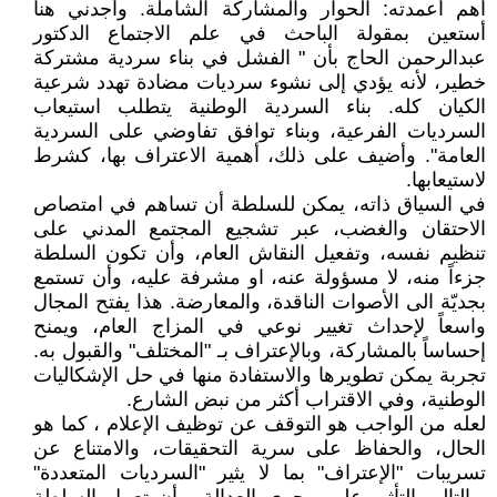
أهم أعمدته: الحوار والمشاركة الشاملة. وأجدني هنا
أستعين بمقولة الباحث في علم الاجتماع الدكتور
عبدالرحمن الحاج بأن " الفشل في بناء سردية مشتركة
خطير، لأنه يؤدي إلى نشوء سرديات مضادة تهدد شرعية
الكيان كله. بناء السردية الوطنية يتطلب استيعاب
السرديات الفرعية، وبناء توافق تفاوضي على السردية
العامة". وأضيف على ذلك، أهمية الاعتراف بها، كشرط
لاستيعابها.
في السياق ذاته، يمكن للسلطة أن تساهم في امتصاص
الاحتقان والغضب، عبر تشجيع المجتمع المدني على
تنظيم نفسه، وتفعيل النقاش العام، وأن تكون السلطة
جزءاً منه، لا مسؤولة عنه، او مشرفة عليه، وأن تستمع
بجديّة الى الأصوات الناقدة، والمعارضة. هذا يفتح المجال
واسعاً لإحداث تغيير نوعي في المزاج العام، ويمنح
إحساساً بالمشاركة، وبالإعتراف بـ "المختلف" والقبول به.
تجربة يمكن تطويرها والاستفادة منها في حل الإشكاليات
الوطنية، وفي الاقتراب أكثر من نبض الشارع.
لعله من الواجب هو التوقف عن توظيف الإعلام ، كما هو
الحال، والحفاظ على سرية التحقيقات، والامتناع عن
تسريبات "الإعتراف" بما لا يثير "السرديات المتعددة"