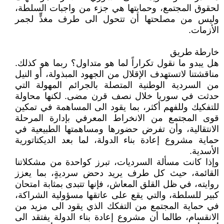
لحقوق المجتمع، وحمايتها هي جزء من واجبات السلطة،
وليس من مصلحتها أن تتحول الى طرف مغذٍّ لجمر
الأزمات.
خارطة طريق
هل يبدو ما نقول تكراراً لما هو متداول؟ ربما هو كذلك.
مناقشتنا لاتستهدف الإقلال من الجهود المبذولة، أو النيل
من السردية الوطنية المتصلة بالجرائم المهولة التي
حدثت في سوريا خلال نصف قرن مضى. لكنها محاولة
للتفكيك وللفهم أكثر، بما يقود الى المساهمة في تمكين
قوى المجتمع من الانخراط المعرفي بإدارة المرحلة
الانتقالية، وأن تفرض حضورها ومساهمتها الطبيعية في
حماية مشروع إعادة بناء الدولة، لما بعد الديكتاتورية
الأسدية.
وإذا كانت مسألة السرديات، تبرز كواحدة من مشكلاتنا
القائمة، حيث كل طرف يريد دحض سرديةٍ، بما يعزز
روايته، في ظل القلق المعاش، فإنها تتبدى بمثابة امتحان
كبير للسلطة، والتي يقع على عاتقها مسؤولية الشراكة،
في حماية المجتمع من التفكك الذي يقود الى مزيد من
الانقسام، طالما أن مشروع إعادة بناء الدولة يفتقد الى