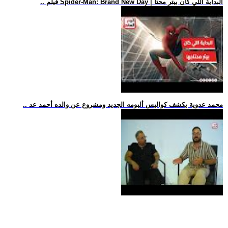
.. فيلم Spider-Man: Brand New Day | البداية اللي كان بيتر محتا
.. محمد عدوية يكشف كواليس ألبومه الجديد ومشروع عن والده أحمد عد