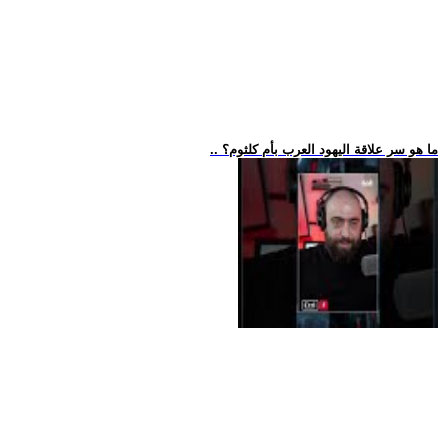
.. ما هو سر علاقة اليهود العرب بأم كلثوم؟