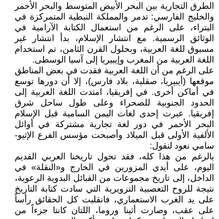
الطرق التجارية بين البحر الأبيض المتوسط ​​والبحر الأحمر
والخليج الفارسي: تدمر والمملكة النبطية المتمركزة في
البتراء، على الرغم من استعمال الكتابة الآرامية في
الوثائق الرسمية. مع انتشار الإسلام، بدأ انتشار غير
مسبوق للغة العربية، وبحلول القرن الثامن، تم استخدام
اللغة العربية من المغرب وإيبيريا إلى آسيا الوسطى.
على الرغم من أن اللغة العربية فقدت في بعض المناطق
موقعها (أيبيريا، صقلية، بلاد فارس)، إلا أن دورها توسع
في أماكن أخرى. في إفريقيا، امتدت اللغة العربية إلى
الحدود الجنوبية للصحراء وعلى طول ساحل شرق
إفريقيا. عبرت إحدى لغات اليمن السامية قبل الإسلام
البحر الأحمر في دور لغة تجارية مشتركة في أوائل
الألفية الأولى قبل الميلاد وأصبحت مؤسس الفرع الإثيو-
سامي نعود لنقول:
بالرغم من هذا كله، فقد تحول تاريخنا العربي القديم
اليوم، على أيدي المزورين في الخارج و«النقلة» في
الداخل، إلى تاريخ مجموعات من القبائل البدوية الرعوية،
نتيجة للروح التعصبية التزويرية التي سادت كتابة التاريخ
على يد الغرب الاستعماري، فانقلبت كل الحقائق رأساً
على عقب، وصارت أثينا وروما، اللتان كانتا جزءاً من