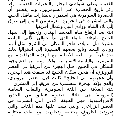
القديمة وعلى شواطئ البحار والبحيرات القديمة. وقد
ركز تاريخ الحضارة على السومريين، ولم يفطنوا أن
الحضارة السومرية هي استمرار لحضارات ماقبل الخليج
والتي انتشرت في الجزيرة العربية من اليمن إلى عراق
إلى بلاد الشام ووادي النيل وشمال أفريقيا.
14- بعد ارتفاع مياه المحيط الهندي وزحفها إلى سهل
الخليج وامتلائه بالماء الذي بدأ حوالي الألف الرابعة
عشرة قبل الميلاد، هاجر السكان إلى الشرق مثل الهند
ووادي السند وتابع بعضهم المسيرة إلى استراليا لذلك
نجد قرباً بين اللغة الأصلية مع الهندية الدرافيدية مع
السومرية واليابانية الاسترالية. ولكن يبدو من قدم وجود
السكان في الخليج، قبل الهجرة من أفريقيا في العصر
البرونزي، أن هجرة سكان الخليج قد سبقت هذه الهجرة،
وأن هجرتهم إلى الخليج!! كانت قبل العصر البرونزي،
والذي يؤكد الهجرة المستمرة من أفريقيا إلى المشرق.
15- العلاقة بين اللغة السومرية واللغات السامية
(العروبية) هي علاقة عضوية تنطلق من الجذور
الأفروآسيوية، فهي الطبقة الأولى التي انتشرت في
العصر الزراعي، والتي بنيت عليها هذه اللغات والتي
تعرضت لظروف مختلفة وتجاورت مع لغات مختلفة