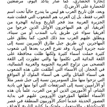
إنجازنا الحضاري، كما صار يتأكد اليوم، مرضعتين
للحضارة على الأرض.().
وبعد، فإن تاريخ العرب هو ليس ما يندرج حالياً تحت اسم
العرب فقط، بل إن العرب هم الشعوب التي قطنت شبه
الجزيرة العربية منذ فجر التاريخ وبداية الهجرة من
أفريقيا، أي هم المهاجرون الأوائل الذين خرجوا من
أفريقيا سواء عن طريق باب المندب أو من سيناء،
ويطلق عليهم العرب منذ ذلك الحين، كما يطلق على
المهاجرين عن طريق جبل طارق الإيبيريين نسبة إلى
شبه جزيرة أيبيريا، وقد تفرع العرب بعدها إلى شعوب
كثيرة حملت أسماء كثيرة ولكنها ظلت محافظة على
اللغة البدائية التي تكلموا بها والتي تطورت إلى اللغة
الفصحى من تزاوج العربية الجنوبية والعربية الشمالية،
في الحجاز. إن الأسماء التي أطلقت على هذه الشعوب
هي أسماء القبائل والتي هي أسماء الملوك أو المواقع
التي نزحوا منها مثل السومريين نسبة إلى جبل شمر مثلاً
أو الآراميين نسبة إلى المرتفعات التي أتوا منها في بادية
الشام، أو الأموريين الذين أتو من الغرب، علماً بأن هذه
الأسماء أطلقها المؤرخون الأوروبين عليهم في بداية
العصور الحديثة عندما احتكر الأوربيون المنطقة في عصر
الاستكشاف والاستعمار، واحتكروا كتابة التاريخ لأهداف