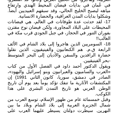
في عُمان في بدايات فيضان المحيط الهندي وارتفاع
مياهه ليصبح الخليج الحالي، وقد سبقهم العبيديين أيضاً.
وشكلوا بدايات المدن العراقية، والحضارة الانسانية.
17- لقد حدثت عدة طوفانات في العالم، هي فيضانات
المحيطات على البلاد المجاورة، ولكن فيضان نوح مقترن
بفوران التنور في الحجاز، في جبل الجودي قرب مكة في
الغالب!!
18- السومريين الذين هاجروا إلى بلاد الشام في الألف
الرابعة ق.م. هم الكنعانيون والفينيقيون، الذين نقلوا
حضارة الرافدين والسفن والأديان إلى البحر المتوسط
-بحر الفينيقيين.
ويقول الدكتور أحمد داود في الفصل الأول من كتاب
«العرب والساميون والعبرانيون وبنو إسرائيل واليهود»،
الصادر في دمشق، سوريا، كانون الثاني 1991) إن
المكتشفات الآثارية ما تنفك تؤكد يوماً بعد يوم أن تاريخ
الوطن العربي هو تاريخ التمدن البشري على هذا
الكوكب.
وقبل خمسمائة عام من ظهور الإسلام، توسع العرب من
شمال الجزيرة العربية إلى بلاد الشام وبلاد ما بين
النهرين. سيطرت دولتان يسيطر عليهما العرب على