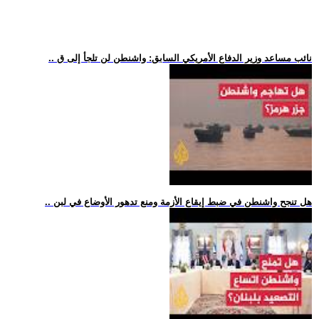
.. نائب مساعد وزير الدفاع الأمريكي السابق: واشنطن لن تلجأ إلى ق
.. هل تنجح واشنطن في ضبط إيقاع الأزمة ومنع تدهور الأوضاع في لبن