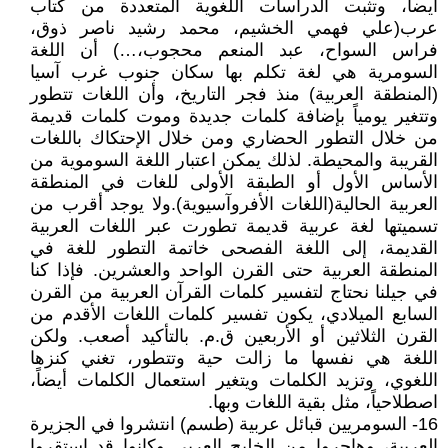
أيضاً، وتثبت الدراسات اللغوية المتعددة من كتاب
عرب(علي فهمي الخشيم، محمد رشيد ناصر ذوق،
فراس السواح، عبد المنعم محجوب،…) أن اللغة
السومرية هي لغة تكلم بها سكان جنوب غرب آسيا
(المنطقة العربية) منذ فجر التاريخ، وأن اللغات تتطور
وتتغير يومياً بإضافة كلمات جديدة وموت كلمات قديمة
من خلال التطور الحضاري ومن خلال الإحتكاك باللغات
القريبة والمحيطة. لذلك يمكن اعتبار اللغة السوموية من
الأساس الأول أو الطبقة الأولى للغات في المنطقة
العربية الحالية(اللغات الأفروآسيوية).ولا يوجد أقرب من
تسميتها لغة عربية قديمة تطورت عبر اللغات العربية
القديمة، إلى اللغة الفصحى خاتمة التطور للغة في
المنطقة العربية حتى القرن الواحد والعشرين. فإذا كنا
في جيلنا نحتاج لتفسير كلمات القرآن العربية من القرن
السابع الميلادي، يكون تفسير كلمات اللغات الأقدم من
القرن الثلاثين أو الأربعين ق.م. بالتأكيد أصعب. ولكن
اللغة هي نفسها ما زالت حية وتتطور، تغني كنزها
اللغوي، وتزيد الكلمات ويتغير استعمال الكلمات أيضاً،
اصطلاحياً، مثل بقية اللغات وبها.
16- السومريين قبائل عربية (طسم) انتشروا في الجزيرة
العربية، وهاجروا من الخليج العربي وكانوا قد استقروا