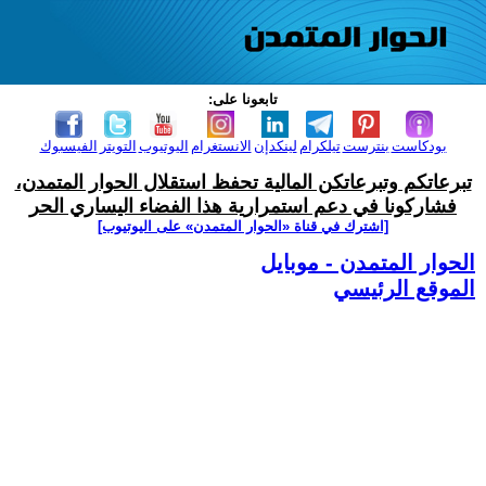
تابعونا على:
بودكاست
بنترست
تيلكرام
لينكدإن
الانستغرام
اليوتيوب
التويتر
الفيسبوك
تبرعاتكم وتبرعاتكن المالية تحفظ استقلال الحوار المتمدن،
فشاركونا في دعم استمرارية هذا الفضاء اليساري الحر
[اشترك في قناة ‫«الحوار المتمدن» على اليوتيوب]
الحوار المتمدن - موبايل
الموقع الرئيسي