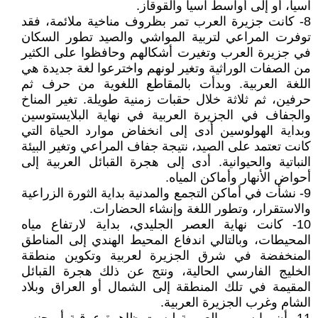
آسيا، أو إلى أواسط آسيا والقوقاز.
8- كانت جزيرة العرب تمر بظروف مناخية ملائمة، فقد
توفرت المراعي لتربية المواشي والصيد تطور السكان
في جزيرة العرب وتغيرت أشكالهم وحافظوا على الكثير
من الصفات الوراثية وتغير لونهم واخترعوا لغة جديدة هي
اللغة العربية. وبدأت بالمقاطع اللغوية من حرف ثم
حرفين، ثم ثلاثة خلال حقبات زمنية طويلة. تغير المناخ
والجفاف في الجزيرة العربية في نهاية البلايستوسين
وبداية الهولوسين أدى إلى انخفاض موارد الحياة التي
كانت تعتمد على الصيد، نتيجة جفاف المراعي وتغير البيئة
النباتية والحيوانية. أدى إلى هجرة القبائل العربية إلى
أحواض الأنهار وأماكن المياه.
9- نشأت في أماكن التجمع والمدنية بداية الثورة الزراعية
والاستقرار، وتطور اللغة وإنشاء الحضارات.
10- كانت نهاية العصر الجليدي، بداية لارتفاع مياه
المحيطات، وبالتالي اندفاع المحيط الهندي إلى المناطق
المنخفضة في شرق الجزيرة لعربية وتكوين منطقة
الخليج الفارسي الحالية، ونتج عن ذلك هجرة القبائل
المقيمة في تلك المنطقة إلى الشمال أو العراق وبلاد
الشام وغرب الجزيرة العربية.