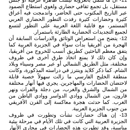
11- أن ما سمي بالعروبة ليست ظاهرة عرقية أو جنس
مستقل، بل تجمع ثقافي حضاري ولغوي استطاع الصمود
عبر التاريخ المكتوب حتى الحاضر، واندمجت فيه أعراق
كثيرة وحضارات كثيرة رفدت التطور الحضاري العربي
المستمر، مع قابلية اللغة العربية على التطور لتتسع
لجميع التجديدات الحضارية الطارئة باستمرار.
12- يتضح من استعراض الوثائق والدراسات السابقة أن
الهجرة من أفريقيا بدأت سواء في الجزيرة العربية كما
يتفق معظم الباحثين كطريق أنسب للخروج من أفريقيا،
وإن كان ذلك لا يمنع اتخاذ طرق أخرى في ظروف
مختلفة، مثل الطريق الشمالي أو عبر مصر وسيناء وبلاد
الشام. كما ذكر كلايد وينترز في دراسته المذكورة، وكانت
منطقة الخليج الفارسي ما زالت سهولاً خصبة قابلة
لاحتضان الحضارات والمهاجرين. يجري فيها أنهار مختلفة
من الشمال والشرق والغرب، من دجلة والفرات ونهر
قارون، من الشمال ووادي الدواسر ووادي الباطن من
الغرب. كما حدثت هجرة معاكسة إلى القرن الأفريقي
من جنوب الجزيرة العربية.
13- إن هناك حضارات نشأت وتطورت في ظروف
الجزيرة العربية التي كانت في تلك الأيام في مرحلة بيئية
مناسبة، وقد تطورت هذه الحضارات في مجاري الأنهار