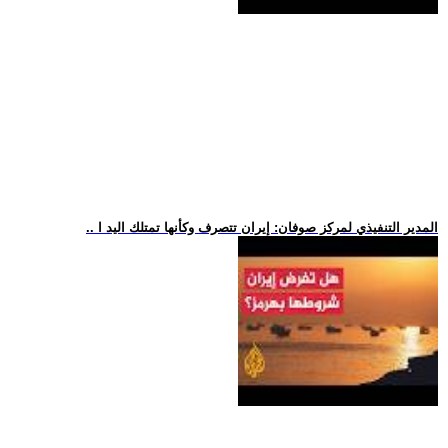
.. المدير التنفيذي لمركز صوفان: إيران تتصرف وكأنها تمتلك اليد ا