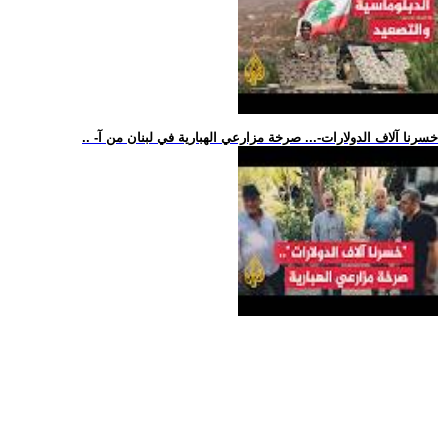
.. -خسرنا آلاف الدولارات-... صرخة مزارعي الهبارية في لبنان من آ