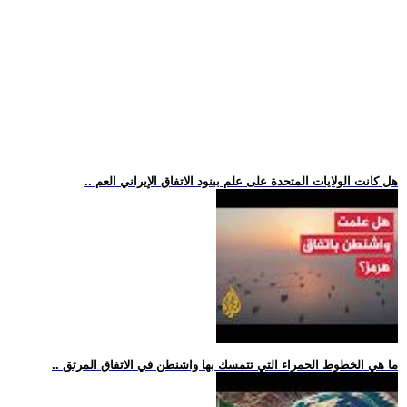
.. هل كانت الولايات المتحدة على علم ببنود الاتفاق الإيراني العم
.. ما هي الخطوط الحمراء التي تتمسك بها واشنطن في الاتفاق المرتق