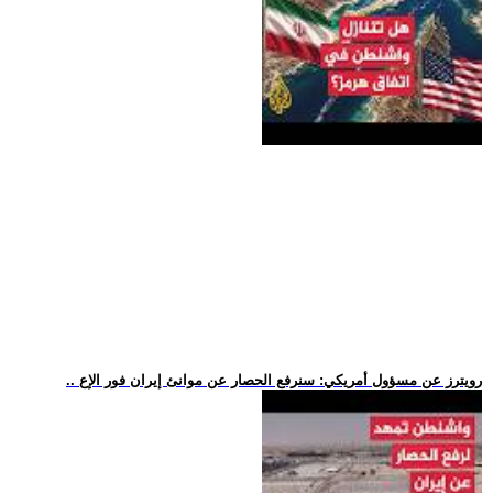
.. رويترز عن مسؤول أمريكي: سنرفع الحصار عن موانئ إيران فور الإع