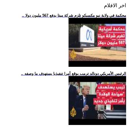
اخر الافلام
.. محكمة في ولاية نيو مكسيكو تلزم شركة ميتا بدفع 567 مليون دولا
.. الرئيس الأمريكي دونالد ترمب يوقع أمرا تنفيذيا يستهدف ما وصفه