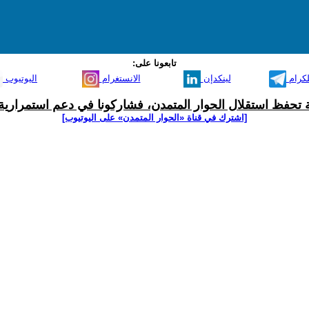
تابعونا على:
لكرام
لينكدإن
الانستغرام
اليوتيوب
ية تحفظ استقلال الحوار المتمدن، فشاركونا في دعم استمرارية 
[اشترك في قناة ‫«الحوار المتمدن» على اليوتيوب]