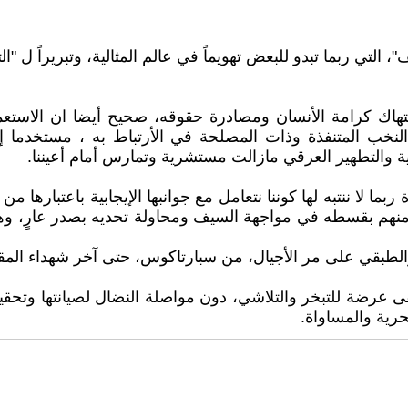
لتي ربما تبدو للبعض تهويماً في عالم المثالية، وتبريراً ل "الت
نتهاك كرامة الأنسان ومصادرة حقوقه، صحيح أيضا ان الاس
لنخب المتنفذة وذات المصلحة في الأرتباط به ، مستخدما إ
ية والتطهير العرقي مازالت مستشرية وتمارس أمام أعيننا.
 لا ننتبه لها كوننا نتعامل مع جوانبها الإيجابية باعتبارها 
هم بقسطه في مواجهة السيف ومحاولة تحديه بصدر عارٍ، وهو يعل
والطبقي على مر الأجيال، من سبارتاكوس، حتى آخر شهداء المق
 عرضة للتبخر والتلاشي، دون مواصلة النضال لصيانتها وتحقيق 
حرية والمساواة.