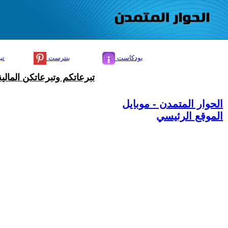
بودكاست
بنترست
تي
تبرعاتكم وتبرعاتكن المال
الحوار المتمدن - موبايل
الموقع الرئيسي