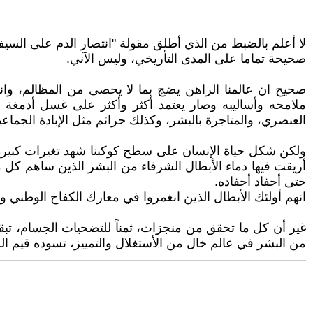
لا أعلم بالضبط من الذي أطلق مقولة "انتصار الدم على السيف"، ا
صحيحة تماما على المدى التأريخي، وليس الآني.
صحيح ان عالمنا الراهن يضج بما لا يحصى من المظالم، وا
ملامحه وأساليبه وصار يعتمد أكثر وأكثر على غسل أدمغة ا
العنصري، والمتاجرة بالبشر، وكذلك جرائم مثل الإبادة الجماع
ولكن شكل حياة الإنسان على سطح كوكبنا شهد تغيرات كبيرة ربما
أريقت فيها دماء الأبطال الشرفاء من البشر الذين ساهم كل من
حتى أحفاد أحفاده.
انهم أولئك الأبطال الذين انغمروا في معارك الكفاح الوطني 
غير أن كل ما تحقق من منجزات، ثمناً للتضحيات الجسام، تبقى
من البشر في عالم خال من الأستغلال والتمييز، تسوده قيم ال