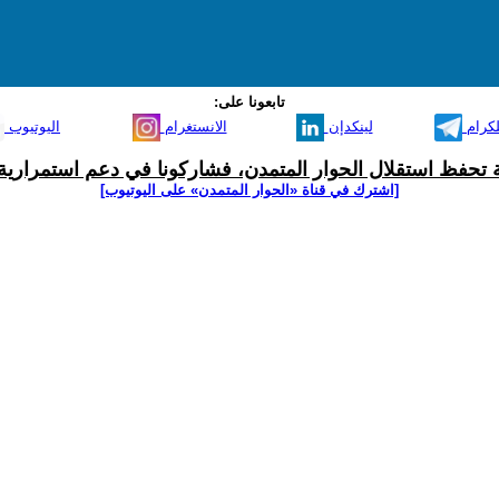
تابعونا على:
لكرام
لينكدإن
الانستغرام
اليوتيوب
ية تحفظ استقلال الحوار المتمدن، فشاركونا في دعم استمرارية 
[اشترك في قناة ‫«الحوار المتمدن» على اليوتيوب]