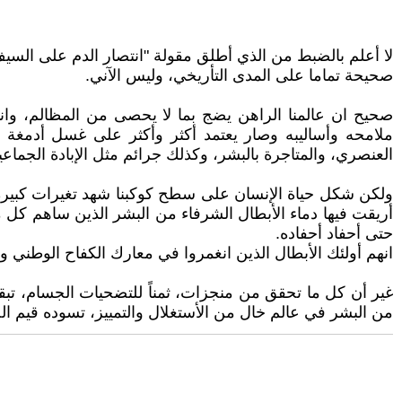
لا أعلم بالضبط من الذي أطلق مقولة "انتصار الدم على السيف"، ا
صحيحة تماما على المدى التأريخي، وليس الآني.
صحيح ان عالمنا الراهن يضج بما لا يحصى من المظالم، وا
ملامحه وأساليبه وصار يعتمد أكثر وأكثر على غسل أدمغة ا
العنصري، والمتاجرة بالبشر، وكذلك جرائم مثل الإبادة الجماع
ولكن شكل حياة الإنسان على سطح كوكبنا شهد تغيرات كبيرة ربما
أريقت فيها دماء الأبطال الشرفاء من البشر الذين ساهم كل من
حتى أحفاد أحفاده.
انهم أولئك الأبطال الذين انغمروا في معارك الكفاح الوطني 
غير أن كل ما تحقق من منجزات، ثمناً للتضحيات الجسام، تبقى
من البشر في عالم خال من الأستغلال والتمييز، تسوده قيم ال