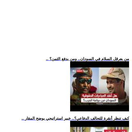
.. من يعرقل السلام في السودان.. ومن يدفع الثمن؟
.. كيف تنظر أنقرة للتحالف الدفاعي؟.. خبير استراتيجي يوضح المقار