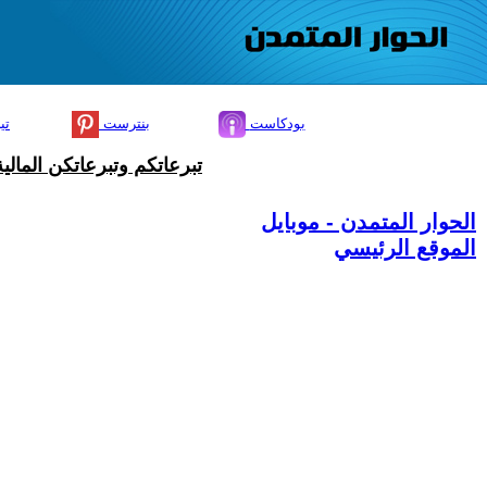
بودكاست
بنترست
تي
تبرعاتكم وتبرعاتكن المال
الحوار المتمدن - موبايل
الموقع الرئيسي