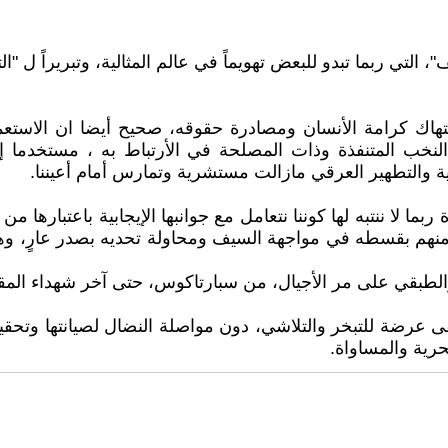
لتي ربما تبدو للبعض تهويماً في عالم المثالية، وتبريراً ل "الت
نتهاك كرامة الأنسان ومصادرة حقوقه، صحيح أيضا ان الاس
لنخب المتنفذة وذات المصلحة في الأرتباط به ، مستخدما إ
ية والتطهير العرقي مازالت مستشرية وتمارس أمام أعيننا.
 لا ننتبه لها كوننا نتعامل مع جوانبها الإيجابية باعتبارها 
هم بقسطه في مواجهة السيف ومحاولة تحديه بصدر عارٍ، وهو يعل
والطبقي على مر الأجيال، من سبارتاكوس، حتى آخر شهداء المق
 عرضة للتبخر والتلاشي، دون مواصلة النضال لصيانتها وتحقيق 
حرية والمساواة.