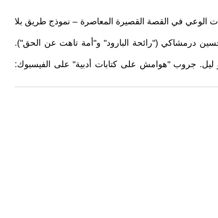
رمزية الخوف وتحوّلات الوعي في القصة القصيرة المعاصرة – نموذج طريق بلا
ا: مقاربة في نصوص حسين درمشاكي ("رائحة البارود" و"أمة تاهت عن الحق").
غسان كنفاني وعائشة أبو ليل. جروب "هوامش على كتابات أدبية" على الفيسبوك: