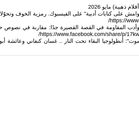
أحمد صالح. (26 ديسمبر, 2025). جروب "هوامش على كتابات أدبية" على الفيسبوك. 
ن أحمد صالح. (19 سبتمبر, 2025). الذاكرة وأدب المقاومة في القصة القصيرة جدً
ن أحمد صالح. (12 ديسمبر, 2025). "ما لا يموت": أنطولوجيا البقاء تحت النار .. 