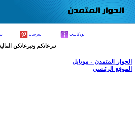
بودكاست
بنترست
تي
تبرعاتكم وتبرعاتكن المال
الحوار المتمدن - موبايل
الموقع الرئيسي