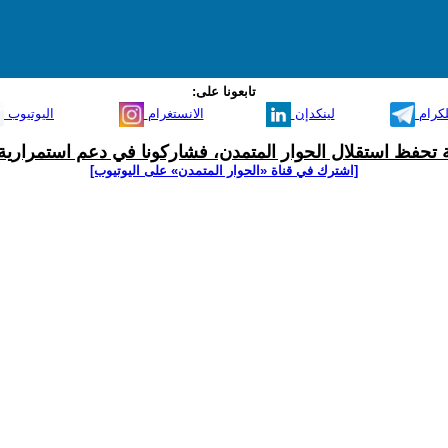
تابعونا على:
لكرام
لينكدإن
الانستغرام
اليوتيوب
ية تحفظ استقلال الحوار المتمدن، فشاركونا في دعم استمرارية 
[اشترك في قناة ‫«الحوار المتمدن» على اليوتيوب]