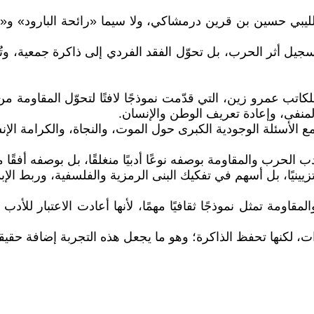
لليبي حسين بن قرين درمشاكي، ولا سيما «رائحة البارود» و«
هذه النصوص لا تكتفي بتسجيل أثر الحرب، بل تحوّل الفقد الفردي إلى ذاكر
اتب عمرو زين، التي قدّمت نموذجًا لافتًا لتحوّل المقاومة
منفى، وإعادة تعريف الوطن والإنسان.
الحرب والمقاومة بوصفه نوعًا أدبيًا منغلقًا، بل بوصفه أفقًا
زيينيًا، بل أسهم في تفكيك البنى الرمزية والفلسفية، وربط الإب
اومة تمثل نموذجًا ثقافيًا مهمًا، لأنها أعادت الاعتبار للأد
رات، لكنها تحفظ الذاكرة؛ وهو ما يجعل هذه التجربة إضافة حقيق