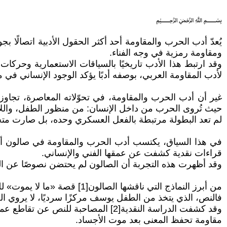
﷽
يُعدّ أدب الحرب والمقاومة أحد أكثر الحقول الأدبية اتصالًا 
ومقاومة رمزية في وجه الفناء.
وقد ارتبط هذا الأدب تاريخيًا بالسياقات الاستعمارية وحركا
لأدب المقاومة العربي، بوصفه أدبًا يؤكد الوجود الإنساني في 
غير أن أدب الحرب والمقاومة، في تحوّلاته المعاصرة، تجاوز ح
حيث تُروى الحرب من داخل الإنسان: من منظور الطفل، واللاج
لم تعد البطولة مرتبطة بالفعل العسكري وحده، بل صارت متجلي
في هذا السياق، يكتسب أدب الحرب والمقاومة في صالون أقلام 
قراءات نقدية كشفت عن عمقها الفني والإنساني.
وقد أظهرت هذه التجربة أن الصالون لم يحتضن نصوصًا عن ا
من أبرز النماذج التي ناقشها الصالون[1] قصة «ما لا يموت» للكاتبة الفلسطينية عائشة أبو ليل، وهي قصة تنتمي بوضوح إلى أدب المقاومة الفلسطيني في صيغته الإنسانية الحديثة.
فالنص، الذي يتخذ من الطفل يوسف مركزًا سرديًا، لا يروي 
وقد كشفت الدراسة النقدية[2] المصاح
مقاومة تحفظ المعنى بعد موت الأجساد.