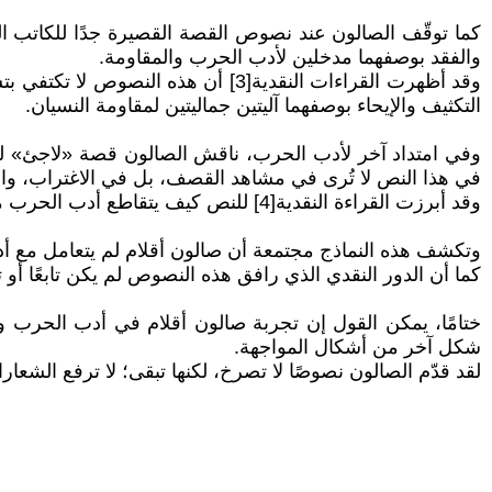
كما توقّف الصالون عند نصوص القصة القصيرة جدًا للكاتب ا
والفقد بوصفهما مدخلين لأدب الحرب والمقاومة.
وقد أظهرت القراءات النقدية[3] أن 
التكثيف والإيحاء بوصفهما آليتين جماليتين لمقاومة النسيان.
وفي امتداد آخر لأدب الحرب، ناقش الصالون قصة «لاجئ» للك
في هذا النص لا تُرى في مشاهد القصف، بل في الاغتراب، وال
وقد أبرزت القراءة النقدية[4] للنص كيف يتقاطع أدب الحرب مع الأسئلة الوجودية الكبرى حول الموت، والنجاة، والكرامة الإنسانية في عالم مضطرب.
وتكشف هذه النماذج مجتمعة أن صالون أقلام لم يتعامل مع أدب 
كما أن الدور النقدي الذي رافق هذه النصوص لم يكن تابعًا أو ت
ختامًا، يمكن القول إن تجربة صالون أقلام في أدب الحرب والمق
شكل آخر من أشكال المواجهة.
لقد قدّم الصالون نصوصًا لا تصرخ، لكنها تبقى؛ لا ترفع الشعا