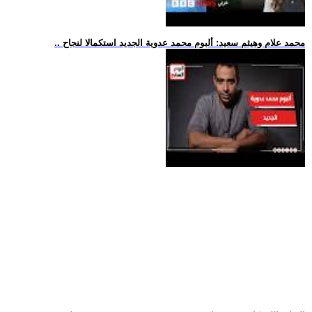
.. محمد علام وهيثم سعيد: ألبوم محمد عدوية الجديد استكمالا لنجاح