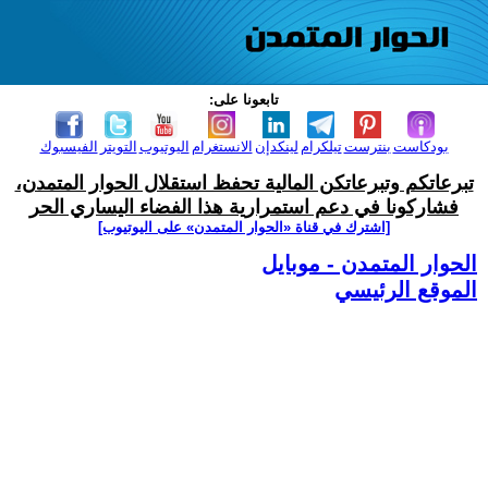
تابعونا على:
بودكاست
بنترست
تيلكرام
لينكدإن
الانستغرام
اليوتيوب
التويتر
الفيسبوك
تبرعاتكم وتبرعاتكن المالية تحفظ استقلال الحوار المتمدن،
فشاركونا في دعم استمرارية هذا الفضاء اليساري الحر
[اشترك في قناة ‫«الحوار المتمدن» على اليوتيوب]
الحوار المتمدن - موبايل
الموقع الرئيسي