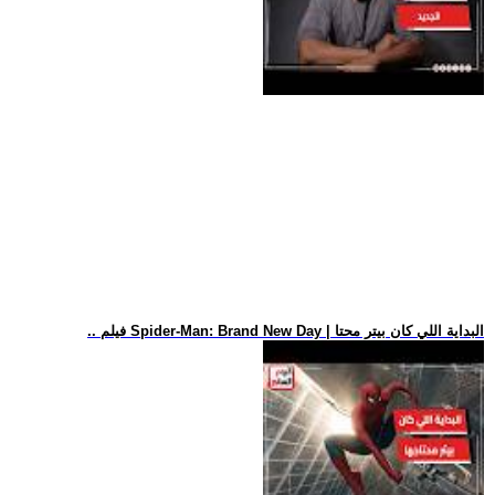
.. فيلم Spider-Man: Brand New Day | البداية اللي كان بيتر محتا