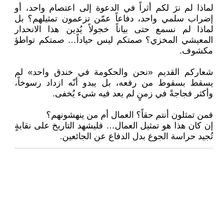
لماذا لم نرَ لكم أثراً في الدعوة إلى اعتصام واحد، أو
إضراب سلمي واحد، دفاعاً عمّن تزعمون تمثيلهم؟ بل
لماذا لم نسمع حتى بياناً خجولاً يُدين هذا الانحدار
المعيشي المخزي؟ صمتكم ليس حياداً… صمتكم تواطؤ
مكشوف.
شعاركم القديم «نحن والحكومة في خندق واحد» لم
يسقط بسقوط من رفعه، بل يبدو أنّه ازداد رسوخاً،
وأكثر فجاجةً في زمنٍ لم يعد فيه شيء يُخفى.
فمن تمثلون أنتم حقاً؟ العمال أم من ينهشونهم؟
إن كان هذا هو تمثيل العمال… فليشهد التاريخ على نقابةٍ
تُجيد حراسة الجوع بدل الدفاع عن الجائعين.