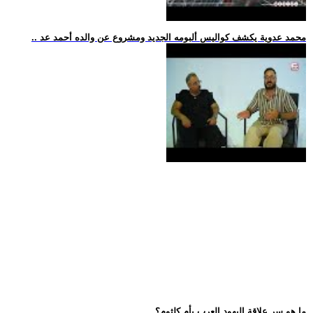
.. محمد عدوية يكشف كواليس ألبومه الجديد ومشروع عن والده أحمد عد
.. ما هو سر علاقة اليهود العرب بأم كلثوم؟