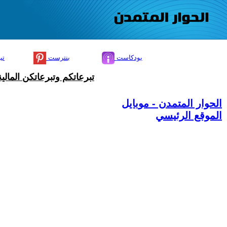
بودكاست
بنترست
تي
تبرعاتكم وتبرعاتكن المال
الحوار المتمدن - موبايل
الموقع الرئيسي