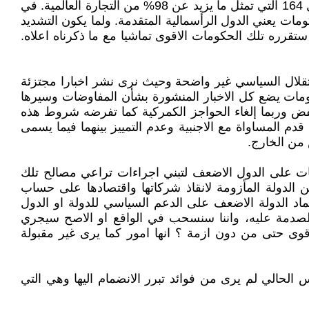
ومراجعتها وتنفيذها. وإن من يصدر قراراتها هي هيئتها العليا المتمثلة بالمؤتمر الوزاري الذي يتألف من جميع الدول الأعضاء ال 164 التي تمثل ما يزيد عن 98% من التجارة العالمية. في
ات يعني الدول الرأسمالية المتقدمة. ولما يكون التشديد
تقرره تلك الحكومات الاقوى تماشيا مع ما ذكرناه اعلاه.
استقلال السياسي غير واضحة وحيث نرى نشر اخبارا مجتزئة
لومات يضع كل الاخبار المنشورة بشأن المفاوضات وسيرها
ض وربما إلغاء الحواجز الكمركية كما تفرضه شروط هذه
قدم المساواة مع الاجنبية وعدم التمييز بينهما فيما يسمى
 من الخارج.
اسات على الدول الاضعف لتبني اجراءات تراعي مصالح تلك
ن الدولة المأزومة لانقاذ شركاتها واقتصادها على حساب
اد الدولة الاضعف على الدعم السياسي للدولة او الدول
 الصدمة عليه، واننا سنسحب في الواقع او الاصح سيجري
قوى حتى من دون ازمة ؟ انها امور كما يرى غير مقبولة
لحالي لم يرى من فوائد تبرر الانضمام اليها وهي التي