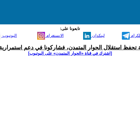
تابعونا على:
لكرام
لينكدإن
الانستغرام
اليوتيوب
ية تحفظ استقلال الحوار المتمدن، فشاركونا في دعم استمرارية 
[اشترك في قناة ‫«الحوار المتمدن» على اليوتيوب]