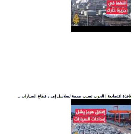
.. نافذة اقتصادية | الحرب تسبب صدمة لسلاسل إمداد قطاع السيارات