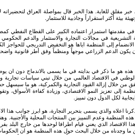
 مقلق للغاية. هذا الخبر قال بمواصلة العراق لتحضيراته لا
 بيئة أكثر استقراراً وجاذبية للاستثمار.
 مقدمتها استمرار اعتماده الكبير على القطاع النفطي كمصد
 التشريعية في مجالات التجارة والاستثمار والدعم الحكومي
الانضمام إلى المنظمة اياها هو التخفيض التدريجي للحواجز ا
 يكون الدعم الزراعي موجهاً ومنظماً وفق أطر قانونية واضحة
هذه هو ما ذكر في بدايته في ما يسمى بالاندماج دون ان يوضح
 الوطني في الاقتصاد العالمي من خلال تبني سياسات تجارية وا
حقق من خلال إزالة القيود التجارية والكمركية، هو ما سيسه
ة إلى تعزيز النمو الاقتصادي، وزيادة كفاءة الأسواق، وتقوية
جابية لكل الدول دون تمييز.
كرنا اعلاه والذي يسمى بتحرير التجارة، هو ابرز جوانب هذا الا
ه المنظمة وعدم التمييز بين المنتجات المحلية والأجنبية. وهن
ا الاقتصاد الذي يعني قيام اطرافا لوحدها من خارج البلد بفر
بين ما وجدناه من خلال البحث حول هذه المنظمة هو ان الحكوما