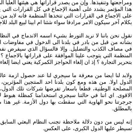
هذا المؤتمر يشدد على أهمية الإجماع في كل القرارات التي ي
على الاجماع في القرارات التي تتخذها المنظمة فانه لابد من
بكلام آخر سيكون الامر مرادفا سواء شئنا ام ابينا لبيع البلد للا
نقول نحن باننا لا نريد التورط بشيء اسمه الاندماج في النظ
بشأنه من قبل من بادر في بلدنا الى الدخول في مفاوضات الا
في مصاف الكذب والتضليل. وإلا فالسؤال الذي سيفرض نفسه 
المنظمة التي يتوجب علينا الموافقة على قراراتها بالاجماع ؟
بتحرير التجارة ؟ إذ ان إلغاء الحواجز الكمركية يعني ايضا إ
ولابد لنا ايضا من معرفة ما سيجري لنا عند حصول ازمة عالم
الدول اولا. من هذه ومع كون بلدنا احد المنتجين المؤثرين،
المصلحة الوطنية، قطعا باسعار تفرضها شركات تلك الدول، 
الاقوى. اي اننا في حالتنا سيجري استخدامنا كمظلة هبوط ل
جرجرتنا نحو الهاوية التي سقطت بها دول الأزمة. غير هذا
بالمطلق.
إنه ليس من دون دلالة ملاحظة تجنب النظام البعثي السابق 
تسيطر عليها الدول الكبرى، على العكس.