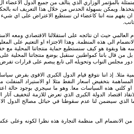
تخذها. ويمكن بسهولة الحدس من خلال هذا التعريف انه بالحكوم
 ان يفهم منه اننا كاعضاء لن نستطيع الاعتراض على اي شيء س
جانب.
ام العالمي حيث ان نتائجه على استقلالنا الاقتصادي ومعه ال
نضمام الى هذه المنظمة. وهذا الاجتزاء او التعتيم على المع
هنا وبقوة هو كيف سنستطيع حماية منتجاتنا المحلية مع خف
 بل من قال باننا كمواطنين سنقبل بوضع منتجاتنا المحلية على 
لغاء دور مجلس النواب وتحويله الى تابع يبصم على قرارات تفرض
ية مثلا. إذ اننا نتوقع قيام الدول الكبرى الاقوى بفرض سي
 المساهمة بتخفيض اسعار النفط مثلا او الاستيراد المنفلت م
او كلتي هذه السياسات معا. وهو ما سيجري بوجود حالة اعتم
انقاذ اقتصاد الدولة الكبرى الذي تعرض للازمة لتخفيف آثار
 ما الذي سيضمن لنا عدم سقوطنا في حبائل مصالح الدول الا
من الانضمام الى منظمة التجارة هذه نظرا لكونه وعلى عكس ا