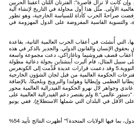
 كانت لا تزال قاصرة": الفترتان اللتان أعقبتا الحربين
سيس عصبة الأمم بعد الحرب العالمية الأولى. مثّل هذا أول محاولة في التاريخ لإنشاء آلية
فضت صراحةً الحرب كأداة للسياسة الخارجية، وهو تطور
لايات المتحدة، والتسوية القاسية المفروضة على الدول المهزومة في
، التي أُنشئت في أعقاب الحرب العالمية الثانية، بقاعدة
حقوق الإنسان والقانون الدولي. والجدير بالذكر في هذه
 في أعقاب قصف هيروشيما وناغازاكي، دعت مجموعة واسعة
ى سبيل المثال، قام ألبرت أينشتاين بجولة دعائية مطولة
للدعوة إلى حكومة عالمية، بينما ضغط زملاؤه في لجنة الطوارئ لعلماء الذرة من أجل رقابة عالمية متكاملة على الأسلحة النووية.5 وقد دعمت قرارات عديدة قُدِّمت إلى الكونغرس
قترحات الحكومة العالمية من قبل لجان الشؤون الخارجية
 أماكن أخرى، أعرب وزراء خارجية بريطانيا العظمى وإيطاليا وهولندا والنرويج وبلجيكا، بالإضافة
قراطيات الأطلسية في عام 1949 .6وفي الهند، جعل موهانداس غاندي وجواهر لال نهرو الحكومة الفيدرالية العالمية محور
قرار "اتركوا الهند" لعام 1942، واصفين إياه بأنه علاج للإمبريالية الغربية.7 وقد تأسست عدة منظمات في هذه الفترة لصياغة "دستور عالمي".8 ولم يقتصر دعم الفيدرالية العالمية على
ى الأقل في البلدان التي شملها الاستطلاع). ففي يونيو
"هل تعتقد أنه ينبغي تعزيز منظمة الأمم المتحدة لتصبح حكومة عالمية قادرة على السيطرة على القوات المسلحة لجميع الدول، بما فيها الولايات المتحدة؟" أظهرت النتائج تأييد 54%