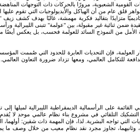
القومية الشعبوية، مرورًا بالحركات ذات التوجهات المناهضة للر
هر قلق عام من أن الهياكل والأيديولوجيات التي تقوم عليها ال
 ضمن ثنائية غير مقبولة، بين "عولمة" تتبنى الليبرالية ورأ
 الأمل من النموذج السائد للعولمة فحسب، بل يعكس أيضًا م
ر العولمة، فإن التحديات العابرة للحدود التي صُممت المؤسسا
دافعة للتكامل العالمي، ومعها تزداد ضرورة التعاون العال
ي القائمة على الرأسمالية الديمقراطية الليبرالية لميلها إلى
التشكيك التلقائي في مشروع بناء نظام عالمي موحد لا يُقدم 
ات التي تواجه البشرية. لذا، فإن المهمة ذات شقين: أولهما، ا
وق، وثانيهما، تجاوز مجرد نقد نظام معيب من خلال وصف ما ي