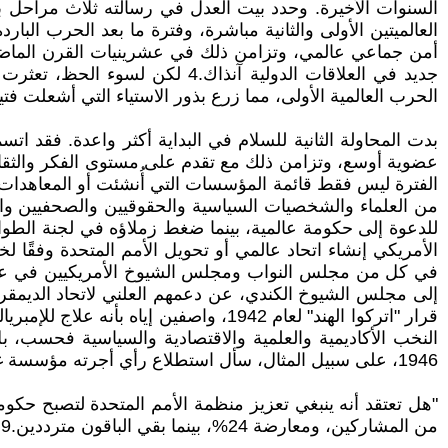
السنوات الأخيرة. وحدد بيت العدل في رسالته ثلاث مراحل بدا
أمن جماعي عالمي، وتزامن ذلك في عشرينيات القرن الماضي
جديد في العلاقات الدولية آنذا
الحرب العالمية الأولى، مما زرع بذور الاستياء التي أشعلت ف
بدت المحاولة الثانية للسلام في البداية أكثر واعدة. فقد ات
عضوية أوسع، وتزامن ذلك مع تقدم على مستوى الفكر والثقافة
الفترة ليس فقط قائمة المؤسسات التي أُنشئت أو المعاهدات
من العلماء والشخصيات السياسية والحقوقيين والصحفيين والمؤ
الأمريكي إنشاء اتحاد عالمي أو تحويل الأمم المتحدة وفقًا
النخب الأكاديمية والعلمية والاقتصادية والسياسية فحسب، ب
1946، على سبيل المثال، سأل استطلاع رأي أجرته مؤسسة غالوب الأمريكيين:
من المشاركين، ومعارضة 24%، بينما بقي الباقون مترددين.9