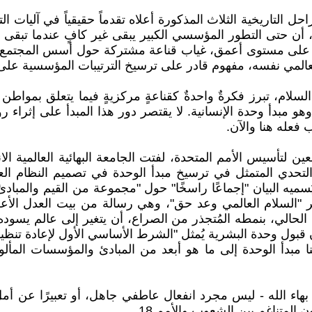
تاريخية الثلاث المذكورة أعلاه تقدماً حقيقياً في آليات التعا
ن حتى التطور المؤسسي الكبير يبقى غير كافٍ عندما تبقى ال
مة، على مستوى أعمق، غياب قناعة مشتركة حول أسس المجتمع ا
لمي نفسه، مفهوم قادر على ترسيخ الترتيبات المؤسسية على م
لام، تبرز فكرةٌ واحدةٌ كقناعةٍ مركزيةٍ فيما يتعلق بمواطن 
 وهو مبدأ وحدة الإنسانية. لا يقتصر دور هذا المبدأ على إثرا
فعله هنا والآن.
 لتأسيس الأمم المتحدة، لفتت الجامعة البهائية العالمية الان
احدة".15 ويشير البيان إلى أن التحدي المتمثل في ترسيخ مبدأ الوحدة في ت
يه البيان "إجماعًا راسخًا" حول "مجموعة من القيم والمبادئ
لحالي، بنمطه المُتجذر من الصراع، أن يتغير إلى عالم يسوده ال
أن قبول وحدة البشرية يُمثل "الشرط الأساسي الأول لإعادة تنظيم
نا مبدأ الوحدة إلى ما هو أبعد من المبادئ والمؤسسات المأ
 بهاء الله - ليس مجرد انفعال عاطفي جاهل، أو تعبيرًا عن أ
 المتناغم بين الشعوب والأمم.18