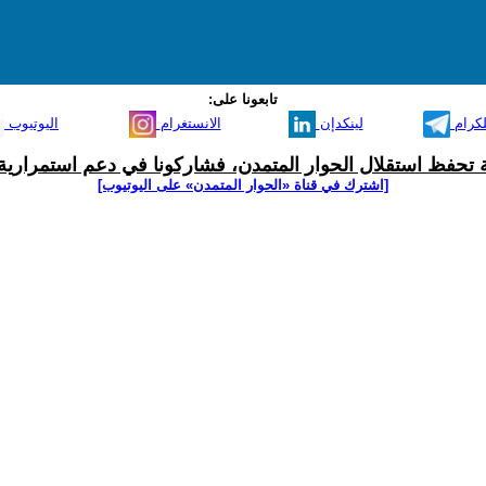
تابعونا على:
لكرام
لينكدإن
الانستغرام
اليوتيوب
ية تحفظ استقلال الحوار المتمدن، فشاركونا في دعم استمرارية 
[اشترك في قناة ‫«الحوار المتمدن» على اليوتيوب]