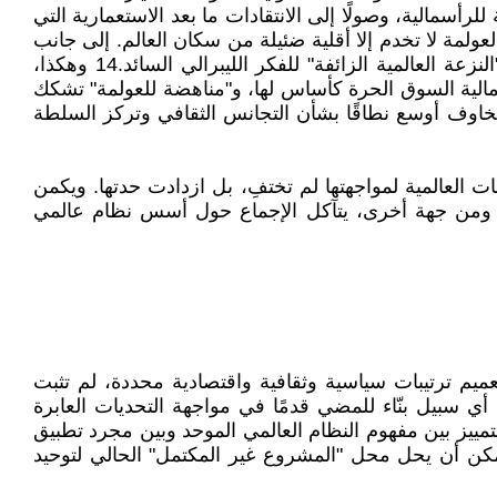
أسمالية، وصولًا إلى الانتقادات ما بعد الاستعمارية التي
عولمة لا تخدم إلا أقلية ضئيلة من سكان العالم. إلى جانب
هذه التطورات السياسية، شهدت هذه الفترة أيضًا اهتمامًا أكاديميًا متزايدًا بتقاليد فكرية مهمشة، غالبًا بهدف كشف زيف "النزعة العالمية الزائفة" للفكر الليبرالي السائد.14 وهكذا،
سمالية السوق الحرة كأساس لها، و"مناهضة للعولمة" تشكك
خاوف أوسع نطاقًا بشأن التجانس الثقافي وتركز السلطة
ت العالمية لمواجهتها لم تختفِ، بل ازدادت حدتها. ويكمن
مي. ومن جهة أخرى، يتآكل الإجماع حول أسس نظام عالمي
 تعميم ترتيبات سياسية وثقافية واقتصادية محددة، لم تثبت
أي سبيل بنّاء للمضي قدمًا في مواجهة التحديات العابرة
لتمييز بين مفهوم النظام العالمي الموحد وبين مجرد تطبيق
مكن أن يحل محل "المشروع غير المكتمل" الحالي لتوحيد