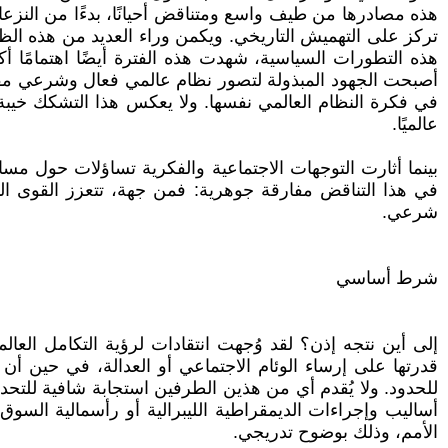
هذه مصادرها من طيف واسع ومتناقض أحيانًا، بدءًا من النزعات 
تركز على التهميش التاريخي. ويكمن وراء العديد من هذه الظوا
أصبحت الجهود المبذولة لتصور نظام عالمي فعال وشرعي مقيدة
في فكرة النظام العالمي نفسها. ولا يعكس هذا التشكك خيبة
عالميًا.
بينما أثارت التوجهات الاجتماعية والفكرية تساؤلات حول مسا
في هذا التناقض مفارقة جوهرية: فمن جهة، تتعزز القوى ال
شرعي.
شرط أساسي
إلى أين نتجه إذن؟ لقد وُجهت انتقادات لرؤية التكامل العالم
قدرتها على إرساء الوئام الاجتماعي أو العدالة، في حين أن 
للحدود. ولا يُقدم أي من هذين الطرفين استجابة شافية للتحدي
أساليب وإجراءات الديمقراطية الليبرالية أو رأسمالية الس
الأمم، وذلك بوضوح تدريجي.