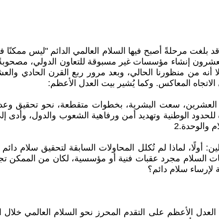
 العشرون إنشاء مؤسسات غير مسبوقة للتعاون الدولي، مصحوبةً
 إلا أنه من منظورنا الحالي، وبعد مرور ربع القرن الحادي و
لاتجاه المعاكس. وكما يُشير بيت العدل الأعظم:
ن العشرين، سعت البشرية، بخطوات متقطعة، نحو تحقيق وعد 
للحدود الوطنية وتهديد أمن ورفاهية الشعوب والدول، وأدى إ
 والوحدة.2
أولًا، لماذا لم تُكلل المحاولات السابقة لتحقيق سلام دائم بال
بات السلام مجرد عقبات فنية أو مؤسسية، لكان من الممكن تجا
 لإرساء سلام دائم؟
 في 18 يناير/كانون الثاني 2019، علّق بيت العدل الأعظم على التقدم المحرز نحو 