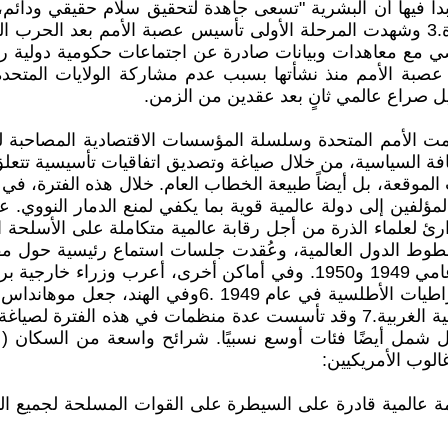
 فيها أن البشرية "تسعى جاهدة لتحقيق سلام حقيقي ودائم، وإن
العالميتين الأولى والثانية مباشرة، وفترة ما بعد الحرب الباردة.3 وشهدت المرحلة الأولى تأ
 مع معاهدات وبيانات صادرة عن اجتماعات حكومية دولية ر
ك.4 لكن لسوء الحظ، تعثرت عصبة الأمم منذ نشأتها بسبب عدم مشاركة الو
تيل صراع عالمي ثانٍ بعد عقدين من الزمن.
سمت الأمم المتحدة وسلسلة المؤسسات الاقتصادية المصاحبة لها
 السياسية، من خلال صياغة وتصديق اتفاقيات تأسيسية تتعلق ب
 الموقعة، بل أيضاً طبيعة الخطاب العام. خلال هذه الفترة،
لفين إلى دولة عالمية قوية بما يكفي لمنع الدمار النووي. عل
 لخطوط الدول العالمية، وعُقدت جلسات استماع رئيسية حول م
في كل من مجلس النواب ومجلس الشيوخ الأمريكيين في عامي 1949 و1950. وفي
إلى مجلس الشيوخ الكندي، عن دعمهم العلني لاتحاد الديم
ل شمل أيضًا فئات أوسع نسبيًا. شرائح واسعة من السكان (عل