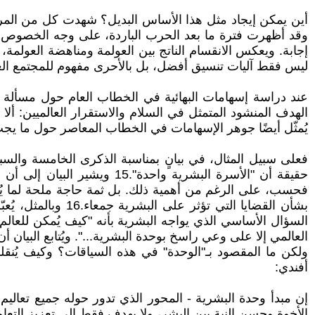
أين يمكن إيجاد مثل هذا الأساس البديل؟ شهدت كل من المراحل ال
وقد أظهرت فترة ما بعد الحرب الباردة، على وجه الخصوص، أ
إجابة. ويعكس الانقسام الناتج بين العولمة ومناهضة العول
ليس فقط آليات تنسيق أفضل، بل بالأحرى مفهوم للمجتمع العا
عند دراسة إسهامات البهائية في الخطاب العام حول مسألة الس
الهدف المنشود المتمثل في السلام والاستقرار العالميين: ألا
يُمثّل أيضًا جوهر الإسهامات في الخطاب المعاصر حول ما يجب 
فعلى سبيل المثال، في بيانٍ بمناسبة الذكرى الخامسة والسبعين
حقيقة أن "الأسرة البشرية و
فحسب، على الرغم من أهمية ذلك. بل ثمة حاجة ملحة لما يُسم
السؤال الأساسي الذي يواجه البشرية بأنه "كيف يُمكن للعالم ا
العالمي إلا على وعي راسخ بوحدة البشرية...". ويُتابع البيان 
ولكن ما المقصود بـ"الوحدة" في هذه السياقات؟ وكيف يُنقل
أفندي:
إن مبدأ وحدة البشرية - المحور الذي تدور حوله جميع تعاليم
الأخوة وحسن النية بين البشر، ولا يهدف فقط إلى تعزيز التعاون