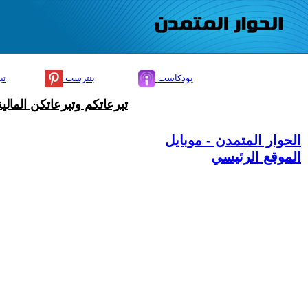
بودكاست
بنترست
تي
تبرعاتكم وتبرعاتكن المال
الحوار المتمدن - موبايل
الموقع الرئيسي