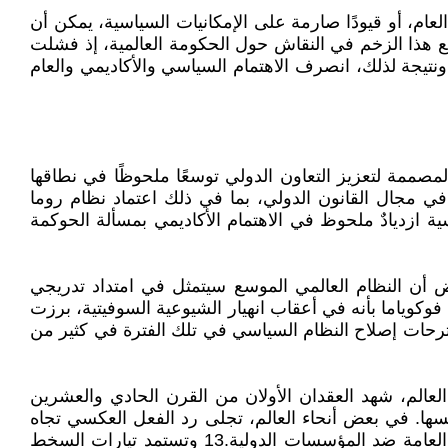
عام، أو قيودًا صارمة على الإمكانيات السياسية، يمكن أن
ع هذا الزخم في النقاش حول الحكومة العالمية، إذ فشلت
ونتيجة لذلك، انصرف الاهتمام السياسي والأكاديمي والعام
صممة لتعزيز التعاون الدولي توسعًا ملحوظًا في نطاقها
 مجال القانون الدولي، بما في ذلك اعتماد نظام روما
ية ازديادٌ ملحوظ في الاهتمام الأكاديمي بمسألة الحوكمة
 أن النظام العالمي الموسع سيتمثل في امتداد تدريجي
فوكوياما بأنه في أعقاب انهيار الشيوعية السوفيتية، برزت
 نهائي للحكم البشري، دون وجود منافسين أيديولوجيين فاعلين.11 ولذلك، كانت مقترحات إصلاح النظام السياسي في تلك الفترة في كثير من
لعالم، شهد العقدان الأولان من القرن الحادي والعشرين
فسها. في بعض أنحاء العالم، تجلى رد الفعل العكسي تجاه
العولمة في ظواهر مثل انسحاب الدول الأعضاء من المنظمات والاتفاقيات الدولية، وتزايد الحمائية التجارية، والاحتجاجات العامة ضد المؤسسات الدولية.13 وتستمد تيارات السخط