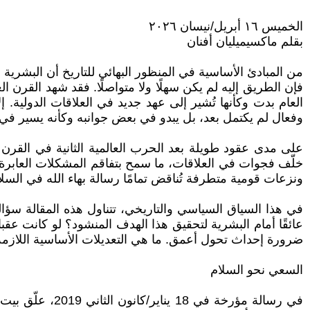
الخميس ١٦ أبريل/نيسان ٢٠٢٦
بقلم ماكسيميليان أفنان
فإن الطريق إليه لم يكن سهلًا ولا متواصلًا. فقد شهد القرن
العام بدت وكأنها تُشير إلى عهد جديد في العلاقات الدولية.
وفعال لم يكتمل بعد، بل يبدو في بعض جوانبه وكأنه يسير في ا
على مدى عقود طويلة بعد الحرب العالمية الثانية في القر
خلّف فجوات في العلاقات، ما سمح بتفاقم المشكلات العابرة 
ونزعات قومية متطرفة تُناقض تمامًا رسالة بهاء الله في السلام
في هذا السياق السياسي والتاريخي، تتناول هذه المقالة سؤالين: 
عائقًا أمام البشرية لتحقيق هذا الهدف المنشود؟ لو كانت عق
ضرورة إحداث تحول أعمق. ما هي التعديلات الأساسية اللازمة
السعي نحو السلام
في رسالة مؤرخة