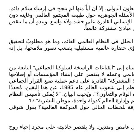
ون الدولي، إلا أن أياً منها لم ينجح في إرساء سلام دائم.
أسئلة الجوهرية حول طبيعة المجتمع العالمي وغايته دون
لإنساني القادرة على حشد ولاء واسع. ويبدو أن ما ينقص
بادئ مشتركة عالمياً.
الخلل في النظام العالمي القائم، وما هو مطلوبٌ لتحقيق
ء رؤى حضارة عالمية مستقبلية يصعب تصور ملامحها، بل إنه
تباه إلى "القناعات الراسخة لسلوكنا الجماعي" النابعة من
صميم النظام العالمي وعمله لا يقتصر على إنشاء المؤسسات أو إصلاحها
 المشتركة" القادرة على دعم عملية صنع القرار الجماعي
بشأن القضايا التي تؤثر على البشرية جمعاء.16 وبالمثل، يُعبّر "السلام العالمي وعد حق"، وهي رسالة من بيت العدل الأعظم إلى شعوب العالم عام 1985، عن هذا اليقين، مُحددًا
وئام والتعاون؟". ويُجيب البيان: "لا يُمكن تأسيس النظام
 وإدارة العالم كدولة واحدة، موطن البشرية".17
لوفة للخطاب الحالي حول الحوكمة العالمية؟ يقول شوقي
مل غامض ومتدين. ولا يقتصر جاذبيته على مجرد إحياء روح