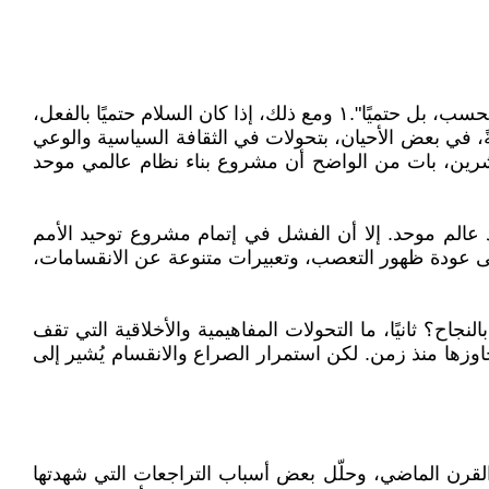
من المبادئ الأساسية في المنظور البهائي للتاريخ أن البشرية قد بلغت مرحلةً أصبح فيها السلام العالمي الدائم "ليس ممكنًا فحسب، بل حتميًا".١ ومع ذلك، إذا كان السلام حتميًا بالفعل،
، في بعض الأحيان، بتحولات في الثقافة السياسية والوعي
العشرين، بات من الواضح أن مشروع بناء نظام عالمي موحد
عالم موحد. إلا أن الفشل في إتمام مشروع توحيد الأمم
لى عودة ظهور التعصب، وتعبيرات متنوعة عن الانقسامات،
نجاح؟ ثانيًا، ما التحولات المفاهيمية والأخلاقية التي تقف
وزها منذ زمن. لكن استمرار الصراع والانقسام يُشير إلى
السلام العالمي خلال القرن الماضي، وحلّل بعض أسباب التراجعات التي شهدتها