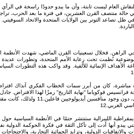
قاش العام ليست ثابتة، وأن ما يبدو حدودًا راسخة في الرأي ال
 في حالة منتصف القرن العشرين، في فترة ما بعد الحرب، تراج
 ظل تصاعد التوتر بين الولايات المتحدة والاتحاد السوفيتي. 
باردة.
خي الراهن. فخلال تسعينيات القرن الماضي، شهدت الأنظمة الم
وعية نُظمت تحت رعاية الأمم المتحدة، وتطورات عديدة في
غة الأهداف الإنمائية للألفية. وقد واكب هذه التطورات السياس
 مباشرة، كان من أبرز سمات الخطاب الفكري آنذاك افتراض
رانسيس فوكوياما "نهاية التاريخ" رمزًا لهذا الافتراض. جادل 
الرأسمالية الديمقراطية الليبرالية كشكل
ي الغربي.12
راطية الليبرالية ستنتشر حتمًا في الأنظمة السياسية حول ا
ي يبدو أنها أدت إلى تآكل الثقة في فكرة الحوكمة الدولية ن