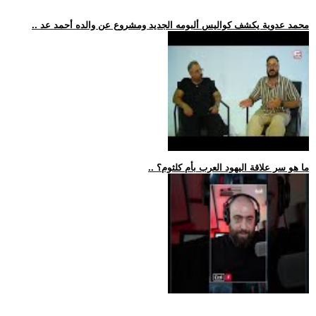
.. محمد عدوية يكشف كواليس ألبومه الجديد ومشروع عن والده أحمد عد
.. ما هو سر علاقة اليهود العرب بأم كلثوم؟