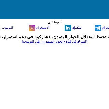
تابعونا على:
لكرام
لينكدإن
الانستغرام
اليوتيوب
ية تحفظ استقلال الحوار المتمدن، فشاركونا في دعم استمرارية 
[اشترك في قناة ‫«الحوار المتمدن» على اليوتيوب]