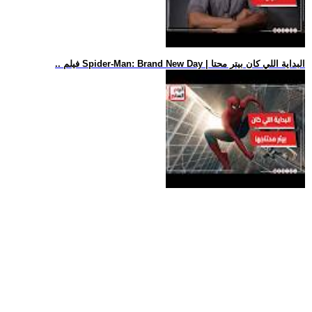
.. فيلم Spider-Man: Brand New Day | البداية اللي كان بيتر محتا