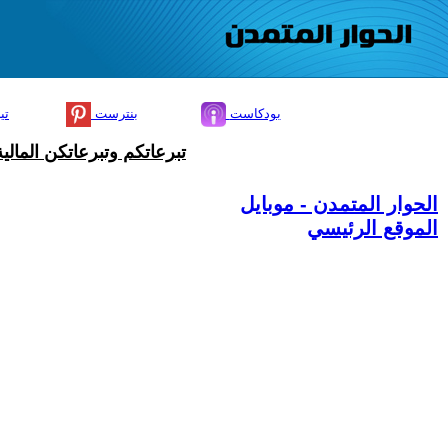
بودكاست
بنترست
تي
تبرعاتكم وتبرعاتكن المال
الحوار المتمدن - موبايل
الموقع الرئيسي