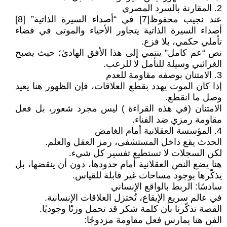
2. المقارنة بالسرد المصري
عند نجيب محفوظ[7] في “أصداء السيرة الذاتية” [8]
أصداء السيرة الذاتية يتجاور الأحياء والموتى في فضاء
تأملي حكمي، بلا فزع.
نص “عم كامل” ينتمي إلى هذا الأفق الهادئ؛ حيث يصبح
الغرائبي وسيلة للتأمل لا للرعب.
3. الامتنان بوصفه مقاومة للعدم
إذا كان الموت يهدد بقطع العلاقات، فإن الظهور هنا يعيد
وصل ما انقطع.
الامتنان (في هذه القراءة ) ليس مجرد شعور، بل فعل
مقاومة رمزي ضد الفناء.
4. المؤسسة العقلانية أمام الغامض
الحدث يقع داخل المستشفى، رمز العقل والعلم.
لكن السجلات لا تستطيع تفسير كل شيء.
هنا يضع النص العقلانية أمام حدودها، دون أن ينقضها، بل
يذكّرها بوجود مساحات غير قابلة للقياس.
سادسًا: الربط بالواقع الإنساني
في عالم سريع الإيقاع، تُختزل العلاقات الإنسانية.
القصة تذكّرنا بأن كلمة شكر قد تحمل وزنًا وجوديًا.
الفن هنا يمارس فعل مقاومة مزدوجًا: