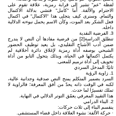
لفظة "عم" تشير إلى قرابة رمزية، علاقة تقوم على
الاحترام والألفة. أما "كامل" فتشي بدلالة الاكتمال
والتمام. وسنرى كيف يتجلى هذا "الاكتمال" في اكتمال
فعل الشكر بعد الموت، وكأن الاسم يحمل نبوءته الدلالية
داخله.
3. الفرضية النقدية
تنطلق الدراسة[2] من فرضية مفادها أن النص لا يندرج
ضمن أدب الأشباح التقليدي، بل يعيد توظيف الحضور
الشبحي بوصفه أداة رمزية لإغلاق دائرة أخلاقية لم
يكتمل اكتمالها في الحياة، وبذلك يتحول التابو من أداة
تخويف إلى أداة ترميم للمعنى.
ثانيًا: المدخل السردي
1. زاوية الرؤية
السرد بضمير المتكلم يمنح النص صدقية وجدانية عالية،
لكنه في الوقت ذاته يحدّ من أفق المعرفة؛ فالراوية لا
تملك تفسيرًا لما حدث.
هذا التقييد المعرفي يعمّق التوتر الدلالي في النهاية.
2. البناء الدرامي
ينقسم البناء إلى ثلاث حركات:
· حركة الألفة: نشوء العلاقة داخل فضاء المستشفى.