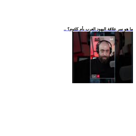
.. ما هو سر علاقة اليهود العرب بأم كلثوم؟