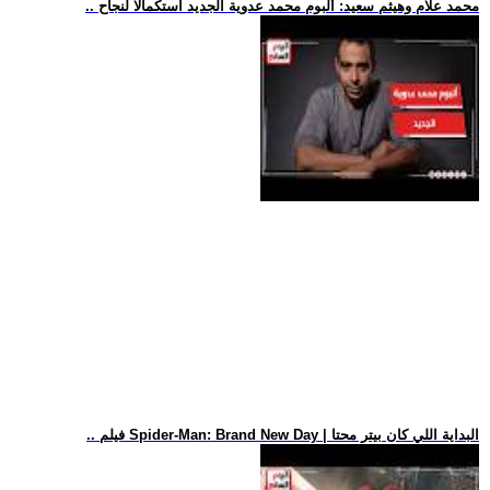
.. محمد علام وهيثم سعيد: ألبوم محمد عدوية الجديد استكمالا لنجاح
.. فيلم Spider-Man: Brand New Day | البداية اللي كان بيتر محتا