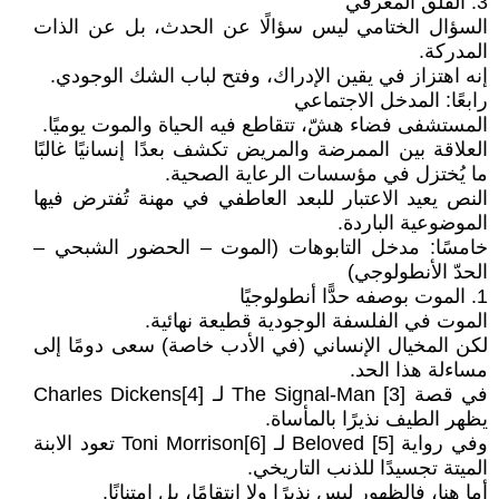
3. القلق المعرفي
السؤال الختامي ليس سؤالًا عن الحدث، بل عن الذات
المدركة.
إنه اهتزاز في يقين الإدراك، وفتح لباب الشك الوجودي.
رابعًا: المدخل الاجتماعي
المستشفى فضاء هشّ، تتقاطع فيه الحياة والموت يوميًا.
العلاقة بين الممرضة والمريض تكشف بعدًا إنسانيًا غالبًا
ما يُختزل في مؤسسات الرعاية الصحية.
النص يعيد الاعتبار للبعد العاطفي في مهنة تُفترض فيها
الموضوعية الباردة.
خامسًا: مدخل التابوهات (الموت – الحضور الشبحي –
الحدّ الأنطولوجي)
1. الموت بوصفه حدًّا أنطولوجيًا
الموت في الفلسفة الوجودية قطيعة نهائية.
لكن المخيال الإنساني (في الأدب خاصة) سعى دومًا إلى
مساءلة هذا الحد.
في قصة The Signal-Man [3] لـ Charles Dickens[4]
يظهر الطيف نذيرًا بالمأساة.
وفي رواية Beloved [5] لـ Toni Morrison[6] تعود الابنة
الميتة تجسيدًا للذنب التاريخي.
أما هنا، فالظهور ليس نذيرًا ولا انتقامًا، بل امتنانًا.