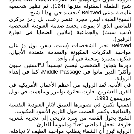
شبح الطفلة المقتولة منزلها (124)، ثم تظهر شخصية
غامضة تدعى Beloved كتجسيد حي لهذا الشبح.
الشبح/الطيف ليس مجرد عنصر رعب، بل رمز مركزي
للماضي الذي لا يموت، يجسد صدمة العبودية الشخصية
(ذنب سيث) والجماعية (ملايين الضحايا في تجارة
الرقيق).
Beloved تجبر الشخصيات (سيث، دنفر، بول د) على
مواجهة الذكريات المكبوتة والصدمة متعددة الأجيال،
فتكون مدمرة ومحيية في آن واحد.
دورها يتجاوز الشخصي ليصبح تجسيداً لـ"الستين مليون
وأكثر" الذين ماتوا في Middle Passage، كما في إهداء
الرواية.
في الأدب، تُعد الرواية من أعظم الأعمال الأمريكية في
القرن العشرين، فازت بجائزة بوليتزر وساهمت في نوبل
موريسون 1993.
أهميتها تكمن في تصويرها العميق لآثار العبودية النفسية
والثقافية، وكسر الصمت حول التاريخ الأسود المكبوت.
الشبح يحول القصة من سرد تاريخي إلى تجربة شعرية
خارقة، تجعل الماضي "حياً" وملموساً للقارئ.
الرواية تُبرز أن الشفاء يتطلب مواجهة الطيف لا تجاهله،