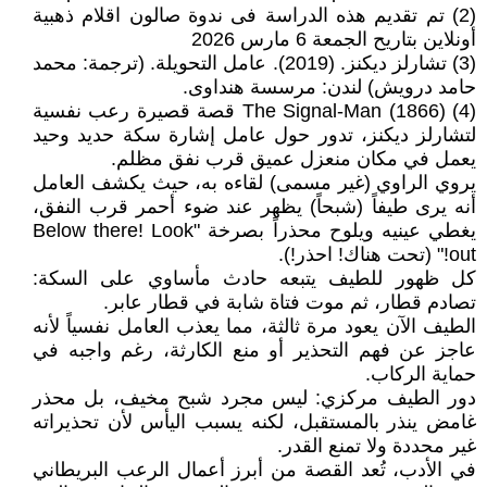
(2) تم تقديم هذه الدراسة فى ندوة صالون اقلام ذهبية
أونلاين بتاريح الجمعة 6 مارس 2026
(3) تشارلز ديكنز. (2019). عامل التحويلة. (ترجمة: محمد
حامد درويش) لندن: مرسسة هنداوى.
(4) The Signal-Man (1866) قصة قصيرة رعب نفسية
لتشارلز ديكنز، تدور حول عامل إشارة سكة حديد وحيد
يعمل في مكان منعزل عميق قرب نفق مظلم.
يروي الراوي (غير مسمى) لقاءه به، حيث يكشف العامل
أنه يرى طيفاً (شبحاً) يظهر عند ضوء أحمر قرب النفق،
يغطي عينيه ويلوح محذراً بصرخة "Below there! Look
out!" (تحت هناك! احذر!).
كل ظهور للطيف يتبعه حادث مأساوي على السكة:
تصادم قطار، ثم موت فتاة شابة في قطار عابر.
الطيف الآن يعود مرة ثالثة، مما يعذب العامل نفسياً لأنه
عاجز عن فهم التحذير أو منع الكارثة، رغم واجبه في
حماية الركاب.
دور الطيف مركزي: ليس مجرد شبح مخيف، بل محذر
غامض ينذر بالمستقبل، لكنه يسبب اليأس لأن تحذيراته
غير محددة ولا تمنع القدر.
في الأدب، تُعد القصة من أبرز أعمال الرعب البريطاني