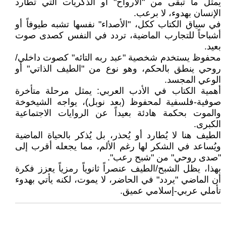
يمثل ما تبقى من "الأرواح" أو الذكريات التي تطارد
الإنسان بهدوء، لا برعب.
في سياق الكتاب ككل، "الأصداء" نفسها تشبه طيوفاً أو
أشباحاً للتجارب الماضية، تردد في النفس كصدى صوت
بعيد.
محفوظ يستخدم شخصية "عبد ربه التائه" كصوت داخلي/
روحي ينطق بالحكم، وهو نوع من "الطيف الذاتي" أو
الوعي المجسد.
أهمية الكتاب في الأدب العربي: يمثل مرحلة متأخرة
صوفية-فلسفية لمحفوظ (بعد نوبل)، يواجه الشيخوخة
والموت بحكمة هادئة بعيداً عن الروايات الاجتماعية
الكبرى.
الطيف هنا لا يُطارد أو يُحذر، بل يُذكر بالحياة الماضية
ويُساعد في الشكر لها رغم الألم، مما يجعله أقرب إلى
"صدى روحي" من "شبح رعب".
بهذا، يظل الشبح/الطيف عنصراً ثانوياً رمزياً يعزز فكرة
أن الماضي "يردد" في الحاضر، لا يموت، لكنه يأتي بهدوء
تأملي عربي-إسلامي عميق.