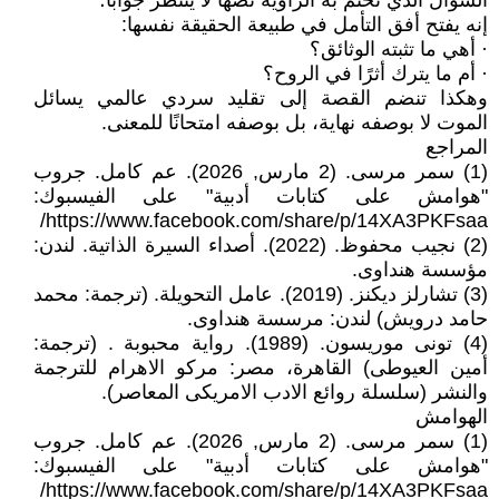
السؤال الذي تختم به الراوية نصها لا ينتظر جوابًا؛
إنه يفتح أفق التأمل في طبيعة الحقيقة نفسها:
· أهي ما تثبته الوثائق؟
· أم ما يترك أثرًا في الروح؟
وهكذا تنضم القصة إلى تقليد سردي عالمي يسائل
الموت لا بوصفه نهاية، بل بوصفه امتحانًا للمعنى.
المراجع
(1) سمر مرسى. (2 مارس, 2026). عم كامل. جروب
"هوامش على كتابات أدبية" على الفيسبوك:
https://www.facebook.com/share/p/14XA3PKFsaa/
(2) نجيب محفوظ. (2022). أصداء السيرة الذاتية. لندن:
مؤسسة هنداوى.
(3) تشارلز ديكنز. (2019). عامل التحويلة. (ترجمة: محمد
حامد درويش) لندن: مرسسة هنداوى.
(4) تونى موريسون. (1989). رواية محبوبة . (ترجمة:
أمين العيوطى) القاهرة، مصر: مركو الاهرام للترجمة
والنشر (سلسلة روائع الادب الامريكى المعاصر).
الهوامش
(1) سمر مرسى. (2 مارس, 2026). عم كامل. جروب
"هوامش على كتابات أدبية" على الفيسبوك:
https://www.facebook.com/share/p/14XA3PKFsaa/