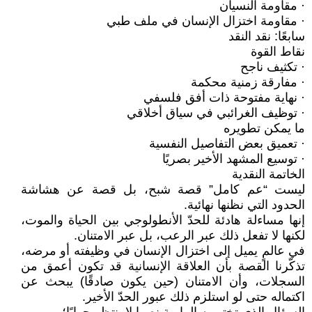
· مقاومة النسيان
· مقاومة اختزال الإنسان في ملف طبي
سابعًا: نقد النقد
نقاط القوة
· تكثيف ناجح
· مفارقة زمنية محكمة
· نهاية مفتوحة ذات أفق فلسفي
· توظيف الغرائبي في سياق أخلاقي
ما يمكن تطويره
· تعميق بعض التفاصيل النفسية
· توسيع المشهد الأخير بصريًا
الخاتمة النقدية
ليست “عم كامل” قصة شبح، بل قصة عن هشاشة
الحدود التي نظنها نهائية.
إنها مساءلة هادئة للحدّ الأنطولوجي بين الحياة والموت،
لكنها لا تفعل ذلك عبر الرعب، بل عبر الامتنان.
في عالمٍ يميل إلى اختزال الإنسان في وظيفته أو مرضه،
تذكّرنا القصة بأن العلاقة الإنسانية قد تكون أعمق من
السجلات، وأن الامتنان (حين يكون صادقًا) يبحث عن
اكتماله حتى لو استلزم ذلك عبور الحدّ الأخير.