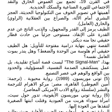
في القرن 19، تجمع بين الغموض الخارق والنقد
الاجتماعي للثورة الصناعية والسكك الحديدية.
أهميتها في تصوير الخوف من التكنولوجيا الحديثة، العجز
البشري أمام الآلة، والصراع بين العقلانية (الراوي)
والخارق (العامل).
الطيف يرمز إلى القدر والمجهول، والذنب الناتج عن عدم
القدرة على الإنقاذ، مستوحى جزئياً من حادث قطار
حقيقي نجا منه ديكنز.
القصة تنتهي بنهاية درامية مفتوحة للتأويل: هل الطيف
حقيقي أم هلوسة من الوحدة والضغط؟ وهل ينذر بموت
العامل نفسه؟
بهذا، "The Signal-Man" ليست قصة أشباح تقليدية، بل
عمل يستكشف الصدمة النفسية، المسؤولية، والحدود
بين الواقع والوهم في عصر التصنيع.
(5) تونى موريسون. (1989). رواية محبوبة . (ترجمة:
أمين العيوطى) القاهرة، مصر: مركو الاهرام للترجمة
والنشر (سلسلة روائع الادب الامريكى المعاصر).
(6) رواية توني موريسون الأيقونية، تدور حول سيث،
امرأة سوداء هربت من العبودية وقتلت ابنتها الصغيرة
لتنقذها من العودة إليها.
الرواية تجري في أوهايو بعد الحرب الأهلية، حيث يطارد