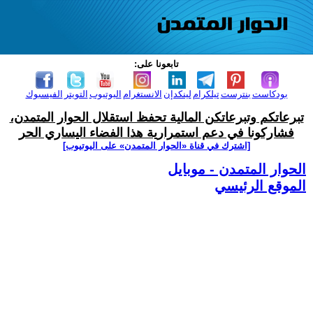
تابعونا على:
بودكاست
بنترست
تيلكرام
لينكدإن
الانستغرام
اليوتيوب
التويتر
الفيسبوك
تبرعاتكم وتبرعاتكن المالية تحفظ استقلال الحوار المتمدن،
فشاركونا في دعم استمرارية هذا الفضاء اليساري الحر
[اشترك في قناة ‫«الحوار المتمدن» على اليوتيوب]
الحوار المتمدن - موبايل
الموقع الرئيسي