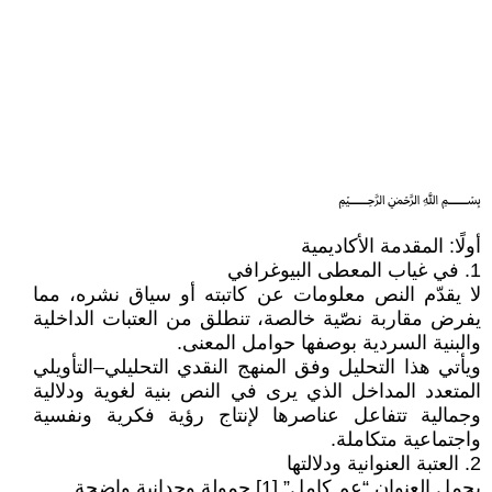
﷽
أولًا: المقدمة الأكاديمية
1. في غياب المعطى البيوغرافي
لا يقدّم النص معلومات عن كاتبته أو سياق نشره، مما
يفرض مقاربة نصّية خالصة، تنطلق من العتبات الداخلية
والبنية السردية بوصفها حوامل المعنى.
ويأتي هذا التحليل وفق المنهج النقدي التحليلي–التأويلي
المتعدد المداخل الذي يرى في النص بنية لغوية ودلالية
وجمالية تتفاعل عناصرها لإنتاج رؤية فكرية ونفسية
واجتماعية متكاملة.
2. العتبة العنوانية ودلالتها
يحمل العنوان “عم كامل” [1] حمولة وجدانية واضحة.