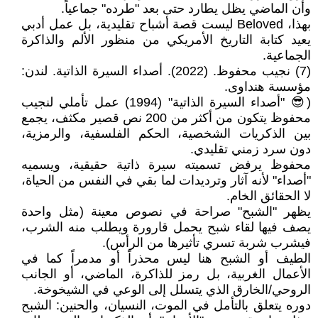
وأن الماضي يظل يطارد حتى بعد "طرده" جماعياً.
بهذا، Beloved ليست قصة أشباح تقليدية، بل عمل أدبي
يعيد كتابة التاريخ الأمريكي من منظور الألم والذاكرة
الجماعية.
(7) نجيب محفوظ. (2022). أصداء السيرة الذاتية. لندن:
مؤسسة هنداوى.
(😎 "أصداء السيرة الذاتية" (1994) عمل تأملي لنجيب
محفوظ يتكون من أكثر من 200 نص قصير مكثف، يجمع
بين الذكريات الشخصية، الحكم الفلسفية، والرمزية،
دون سرد زمني تقليدي.
محفوظ يرفض تسميته سيرة ذاتية حقيقية، ويسميه
"أصداء" لأنه آثار وترديدات لما بقي في النفس من الحياة،
لا الحقائق الخام.
يظهر "الشبح" صراحة في نصوص معينة (مثل واحدة
يصف فيها لقاء شبح يحمل قارورة ويطلب منه الشرب،
فيشرب شربة تسري تأثيرها من الرأس).
الطيف أو الشبح هنا ليس محذراً أو مدمراً كما في
الأعمال الغربية، بل رمز للذاكرة، الماضي، أو الجانب
الروحي/الخارق الذي يتسلل إلى الوعي في الشيخوخة.
دوره يتعلق بالتأمل في الموت، النسيان، والحنين: الشبح