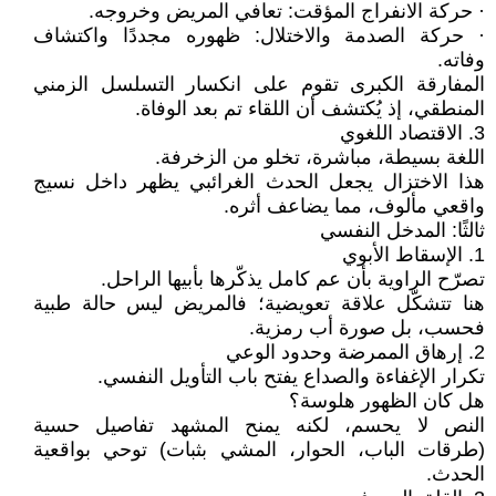
· حركة الانفراج المؤقت: تعافي المريض وخروجه.
· حركة الصدمة والاختلال: ظهوره مجددًا واكتشاف
وفاته.
المفارقة الكبرى تقوم على انكسار التسلسل الزمني
المنطقي، إذ يُكتشف أن اللقاء تم بعد الوفاة.
3. الاقتصاد اللغوي
اللغة بسيطة، مباشرة، تخلو من الزخرفة.
هذا الاختزال يجعل الحدث الغرائبي يظهر داخل نسيج
واقعي مألوف، مما يضاعف أثره.
ثالثًا: المدخل النفسي
1. الإسقاط الأبوي
تصرّح الراوية بأن عم كامل يذكّرها بأبيها الراحل.
هنا تتشكّل علاقة تعويضية؛ فالمريض ليس حالة طبية
فحسب، بل صورة أب رمزية.
2. إرهاق الممرضة وحدود الوعي
تكرار الإغفاءة والصداع يفتح باب التأويل النفسي.
هل كان الظهور هلوسة؟
النص لا يحسم، لكنه يمنح المشهد تفاصيل حسية
(طرقات الباب، الحوار، المشي بثبات) توحي بواقعية
الحدث.