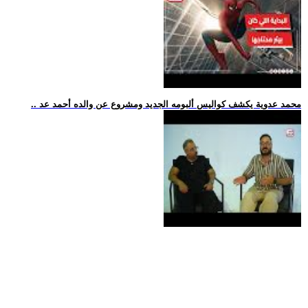
.. محمد عدوية يكشف كواليس ألبومه الجديد ومشروع عن والده أحمد عد