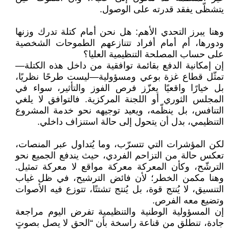
يتشظّى يفقد قدرته على الوصول.
وهنا يبرز التحدي الأهم: هل نحن أمام كتلة تدرك وزنها
ودورها، أم أمام أفراد تتنازعهم الطموحات الشخصية
على حساب المصلحة التنظيمية العليا؟
إن إمكانية الدفع بقائمة توافقية من داخل هذه الكتلة—
تمثّل قطاع غزة بوعي ومسؤولية—ليست طرحًا نظريًا،
بل خيارًا واقعيًا يعزّز فرص الفوز والتأثير، سواء في
المجلس الثوري أو اللجنة المركزية. فالتوافق لا يلغي
التنافس، بل ينظّمه، ويعيد توجيهه نحو خدمة المشروع
التنظيمي، بدل أن يتحول إلى حالة استنزاف داخلي.
لكن المؤشرات التي تتسرّب، وما يُتداول عبر المنصات،
تعكس حالة من التزاحم الفردي، حيث يندفع الجميع نحو
الترشّح، وكأن المعركة معركة مواقع لا معركة تمثيل.
وهنا مكمن الخطر؛ لأن فائض الترشيح، في ظل غياب
التنسيق، لا يُنتج قوة، بل يُنتج تشتتًا، تتوزع فيه الأصوات
وتضيع معه الفرص.
إن المسؤولية الوطنية والتنظيمية تفرض اليوم مراجعة
جادة، تنطلق من قناعة راسخة بأن “الحق لا يصل بصوتٍ