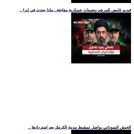
.. فيديو غامض للمرشد وتعيينات عسكرية مفاجئة.. ماذا يحدث في إيرا
.. الجيش السوداني يواصل تمشيط مدينة الكرمك بعد استردادها