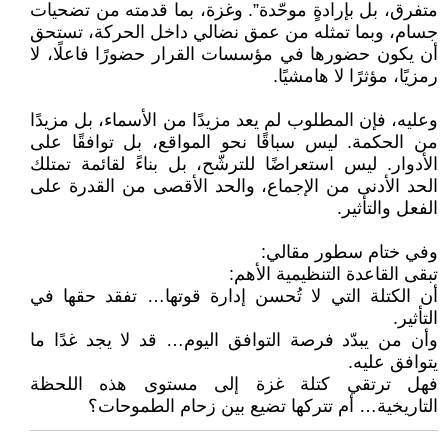
متفرق، بل بإرادةٍ موحّدة”. وغزة، بما قدمته من تضحيات
جسام، وبما تمثله من عمق نضالي داخل الحركة، تستحق
أن يكون حضورها في مؤسسات القرار حضورًا فاعلًا، لا
رمزيًا، مؤثرًا لا هامشيًا.
وعليه، فإن المطلوب لم يعد مزيدًا من الأسماء، بل مزيدًا
من الحكمة. ليس سباقًا نحو المواقع، بل توافقًا على
الأدوار. ليس استعراضًا للترشّح، بل بناءً لقائمة تمتلك
الحد الأدنى من الإجماع، والحد الأقصى من القدرة على
الفعل والتأثير.
وفي ختام سطور مقالي:
تبقى القاعدة التنظيمية الأهم:
أن الكتلة التي لا تُحسن إدارة قوتها… تفقد حقها في
التأثير.
وأن من يبدّد فرصة التوافق اليوم… قد لا يجد غدًا ما
يتوافق عليه.
فهل ترتقي كتلة غزة إلى مستوى هذه اللحظة
التاريخية… أم تتركها تضيع بين زحام الطموحات؟