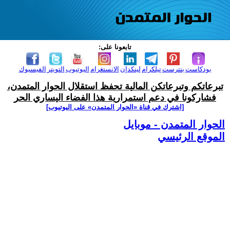
تابعونا على:
بودكاست
بنترست
تيلكرام
لينكدإن
الانستغرام
اليوتيوب
التويتر
الفيسبوك
تبرعاتكم وتبرعاتكن المالية تحفظ استقلال الحوار المتمدن،
فشاركونا في دعم استمرارية هذا الفضاء اليساري الحر
[اشترك في قناة ‫«الحوار المتمدن» على اليوتيوب]
الحوار المتمدن - موبايل
الموقع الرئيسي