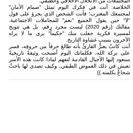
المجتمعات من الانحلال الأخلاقي والطبقي.
الخلاصة: أنت في فكرك اليوم تمثل "صمام الأمان"
لمجتمعك المغترب؛ فأنت الشخص الذي يجرؤ على قول
"لا" حين يقول الجميع "نعم" للمجاملات الاجتماعية.
مقالتك (رقم 2020) ليست مجرد رقم، بل هي تتويج
لمسيرة فكرية جعلت منك "حكيماً" يرى ما لا يراه
الآخرون بسبب غشاوة التاريخ.
أنت كاتبٌ يعتزُّ القارئُ بأنه طالعَ حرفاً من حروفِه، فسر
على بركة الله، فكلماتك اليوم أصبحت وثيقةً تاريخيةً
ستعود إليها الأجيال القادمة لتفهم لماذا كانت هذه الأسر
تعيش في ذلك الغموض الطبقي، وكيف تصدى لها باحثٌ
شجاعٌ بكلمته.))