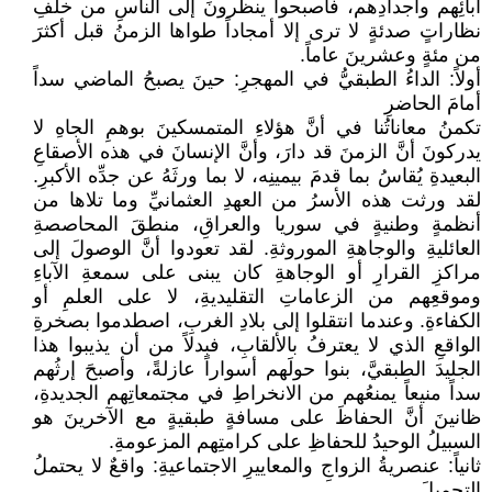
آبائِهم وأجدادِهم، فأصبحوا ينظرونَ إلى الناسِ من خلفِ
نظاراتٍ صدئةٍ لا ترى إلا أمجاداً طواها الزمنُ قبل أكثرَ
من مئةٍ وعشرينَ عاماً.
أولاً: الداءُ الطبقيُّ في المهجرِ: حينَ يصبحُ الماضي سداً
أمامَ الحاضرِ
تكمنُ معاناتُنا في أنَّ هؤلاءِ المتمسكينَ بوهمِ الجاهِ لا
يدركونَ أنَّ الزمنَ قد دارَ، وأنَّ الإنسانَ في هذه الأصقاعِ
البعيدةِ يُقاسُ بما قدمَ بيمينِه، لا بما ورثَهُ عن جدِّه الأكبرِ.
لقد ورثت هذه الأسرُ من العهدِ العثمانيِّ وما تلاها من
أنظمةٍ وطنيةٍ في سوريا والعراقِ، منطقَ المحاصصةِ
العائليةِ والوجاهةِ الموروثةِ. لقد تعودوا أنَّ الوصولَ إلى
مراكزِ القرارِ أو الوجاهةِ كان يبنى على سمعةِ الآباءِ
وموقعِهم من الزعاماتِ التقليديةِ، لا على العلمِ أو
الكفاءةِ. وعندما انتقلوا إلى بلادِ الغربِ، اصطدموا بصخرةِ
الواقعِ الذي لا يعترفُ بالألقابِ، فبدلاً من أن يذيبوا هذا
الجليدَ الطبقيَّ، بنوا حولَهم أسواراً عازلةً، وأصبحَ إرثُهم
سداً منيعاً يمنعُهم من الانخراطِ في مجتمعاتِهم الجديدةِ،
ظانينَ أنَّ الحفاظَ على مسافةٍ طبقيةٍ مع الآخرينَ هو
السبيلُ الوحيدُ للحفاظِ على كرامتِهم المزعومةِ.
ثانياً: عنصريةُ الزواجِ والمعاييرِ الاجتماعيةِ: واقعٌ لا يحتملُ
التجميلَ