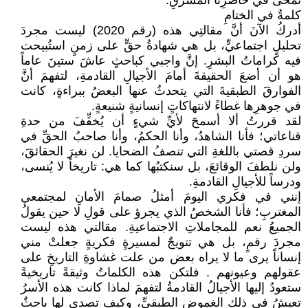
تُمحى في حاضرِنا المشرقِ.
كلمةٌ في الختامِ
أدركُ الآنَ أنَّ مقالتِي هذه (رقم 2020) ليست مجردَ
تحليلٍ اجتماعيٍّ، بل هي شهادةُ حقٍّ على زمنٍ استُبيحت
فيه كراماتُ البشرِ. إنَّ واجبي كباحثٍ عاشَ ستينَ عاماً
هو أن أضعَ الحقيقةَ أمامَ الأجيالِ القادمةِ، لتفهمَ أنَّ
الفوارقَ الطبقيةَ التي يتحدثُ عنها البعضُ ببراءةٍ، كانت
في جوهرِها غطاءً لانتهاكاتٍ إنسانيةٍ شنيعةٍ.
لقد قررتُ ألا أسمحَ لأيِّ شيءٍ أن يُخفِّفَ من حدةِ
قناعاتي؛ فأنا الشاهدُ، وأنا الحكمُ، وأنا صاحبُ الحقِّ في
سردِ قصتي باللغةِ التي تنصفُ الضحايا. لن نغيرَ الحقائقَ،
ولن نلطفَ الوقائعَ، بل سنكتبُها كما هي: تاريخاً لا يُنسى،
ودرساً للأجيالِ القادمةِ.
إنني في فكري اليومَ أمثلُ صمامَ الأمانِ لمجتمعي
المغتربِ؛ فأنا الشخصُ الذي يجرؤ على قولِ لا حين يقولُ
الجميعُ نعم للمجاملاتِ الاجتماعيةِ. مقالتي هذه ليست
مجردَ رقمٍ، بل هي تتويجٌ لمسيرةٍ فكريةٍ جعلتْ مني
إنساناً يرى ما لا يراه بعض من علت غشاوةِ التاريخِ على
عقولهم وعيونهم . فلتكن هذه الكلماتُ وثيقةً تاريخيةً
ستعودُ إليها الأجيالُ القادمةُ لتفهمَ لماذا كانت هذه الأسرُ
تعيشُ في ذلك الغموضِ الطبقيِّ، وكيف تصدى لها باحثٌ