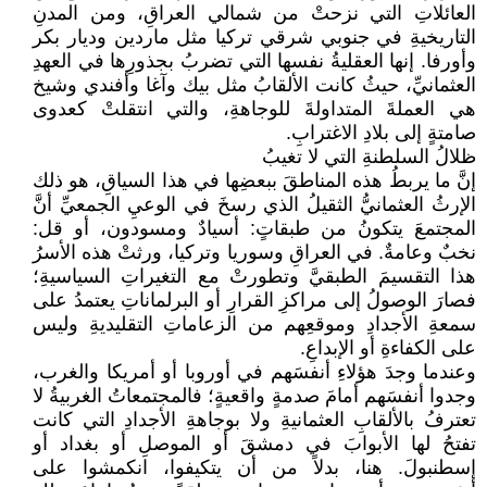
العائلاتِ التي نزحتْ من شمالي العراقِ، ومن المدنِ
التاريخيةِ في جنوبي شرقي تركيا مثل ماردين وديار بكر
وأورفا. إنها العقليةُ نفسها التي تضربُ بجذورِها في العهدِ
العثمانيِّ، حيثُ كانت الألقابُ مثل بيك وآغا وأفندي وشيخ
هي العملةَ المتداولةَ للوجاهةِ، والتي انتقلتْ كعدوى
صامتةٍ إلى بلادِ الاغترابِ.
ظلالُ السلطنةِ التي لا تغيبُ
إنَّ ما يربطُ هذه المناطقَ ببعضِها في هذا السياقِ، هو ذلك
الإرثُ العثمانيُّ الثقيلُ الذي رسخَ في الوعيِ الجمعيِّ أنَّ
المجتمعَ يتكونُ من طبقاتٍ: أسيادٌ ومسودون، أو قل:
نخبٌ وعامةٌ. في العراقِ وسوريا وتركيا، ورثتْ هذه الأسرُ
هذا التقسيمَ الطبقيَّ وتطورتْ مع التغيراتِ السياسيةِ؛
فصارَ الوصولُ إلى مراكزِ القرارِ أو البرلماناتِ يعتمدُ على
سمعةِ الأجدادِ وموقعِهم من الزعاماتِ التقليديةِ وليس
على الكفاءةِ أو الإبداعِ.
وعندما وجدَ هؤلاءِ أنفسَهم في أوروبا أو أمريكا والغرب،
وجدوا أنفسَهم أمامَ صدمةٍ واقعيةٍ؛ فالمجتمعاتُ الغربيةُ لا
تعترفُ بالألقابِ العثمانيةِ ولا بوجاهةِ الأجدادِ التي كانت
تفتحُ لها الأبوابَ في دمشقَ أو الموصلِ أو بغداد أو
إسطنبولَ. هنا، بدلاً من أن يتكيفوا، انكمشوا على