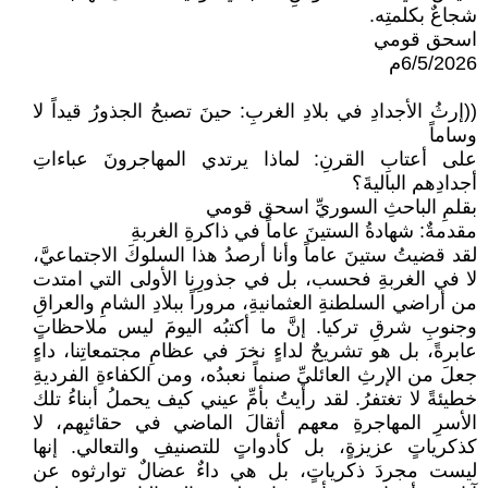
شجاعٌ بكلمتِه.
اسحق قومي
6/5/2026م
((إرثُ الأجدادِ في بلادِ الغربِ: حينَ تصبحُ الجذورُ قيداً لا
وساماً
على أعتابِ القرنِ: لماذا يرتدي المهاجرونَ عباءاتِ
أجدادِهم الباليةَ؟
بقلمِ الباحثِ السوريِّ اسحق قومي
مقدمةٌ: شهادةُ الستينَ عاماً في ذاكرةِ الغربةِ
لقد قضيتُ ستينَ عاماً وأنا أرصدُ هذا السلوكَ الاجتماعيَّ،
لا في الغربةِ فحسب، بل في جذورِنا الأولى التي امتدت
من أراضي السلطنةِ العثمانيةِ، مروراً ببلادِ الشامِ والعراقِ
وجنوبِ شرقِ تركيا. إنَّ ما أكتبُه اليومَ ليس ملاحظاتٍ
عابرةً، بل هو تشريحٌ لداءٍ نخرَ في عظامِ مجتمعاتِنا، داءٍ
جعلَ من الإرثِ العائليِّ صنماً نعبدُه، ومن الكفاءةِ الفرديةِ
خطيئةً لا تغتفرُ. لقد رأيتُ بأمِّ عيني كيف يحملُ أبناءُ تلك
الأسرِ المهاجرةِ معهم أثقالَ الماضي في حقائبِهم، لا
كذكرياتٍ عزيزةٍ، بل كأدواتٍ للتصنيفِ والتعالي. إنها
ليست مجردَ ذكرياتٍ، بل هي داءٌ عضالٌ توارثوه عن