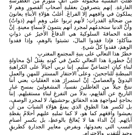
ظلَّتِ النفسيةُ محمولةً على أنفٍ متورمٍ من الغطرسةِ
الفارغةِ. إنهم يتصرفونَ بعقليةِ أصحابِ القصورِ وهم لا
يملكونَ في واقعِهم إلا الفراغَ. أغلبُ هؤلاءِ الأبناءِ يعانونَ
من ضحالةِ القدراتِ؛ لأنهم تربوا على وهمِ أنهم (ذواتٌ)
وأنَّ الدنيا ستخدمُهم لمجردِ أنهم ينتمونَ لأسماءٍ معينةٍ. إنَّ
هذه الحماقةَ السلوكيةَ هي الدفاعُ الأخيرُ عن ذواتٍ
متآكلةٍ؛ فإذا فقدوا المالَ، تشبثوا بالوهمِ، وإذا فقدوا
الوهمَ، فقدوا كلَّ شيءٍ.
خطرُ هذا التعالي على بنيةِ المجتمعِ المغتربِ
إنَّ خطورةَ هذا التعاليِ تكمنُ في كونهِ يقتلُ أيَّ محاولةٍ
لبناءِ كيانٍ اجتماعيٍّ سليمٍ. إننا نربي أجيالاً على الكراهيةِ
المبطنةِ للناجحينَ، وعلى الاحتقارِ المستترِ للمهنِ والعملِ
اليدويِّ والعصاميِّ. إنَّ استمرارَ هذه العقلياتِ يعني أننا
ننتجُ جيلاً من العاطلينَ نفسياً، المشغولينَ بمسحِ غبارِ
التاريخِ عن ألقابِهم، بدلاً من التفرغِ لبناءِ مستقبلِهم. إننا
بحاجةٍ لمواجهةِ هذه الحقائقِ بوحشيتِها، لا لمجردِ الوصفِ،
بل لكسرِ هذا الطوقِ الذي يمنعُ هؤلاءِ الشبابَ من أن
يعيشوا واقعَهم كما هو، لا كما تمليهِ عليهم أحلامُ يقظةِ
آبائِهم. إنَّ الداءَ هنا لا يُعالجُ بالوعظِ، بل بكسرِ أصنامِ
النسبِ التي يعبدونَها، وبفرضِ معاييرِ الجدارةِ كطريقٍ
وحيدٍ للتقديرِ والاحترامِ.