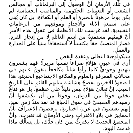
في تلك الأزمانِ أنَّ الوصولَ إلى البرلماناتِ أو مجالسِ
الشعبِ أو التعييناتِ الحكوميةِ والمناصبِ الحساسةِ لم
يكن يوماً مرهوناً بالخبرةِ أو العلمِ أو الكفاءةِ، بل كانَ يُبنى
على سمعةِ الآباءِ والأجدادِ وموقعِهم من الزعاماتِ
التقليديةِ. لقد غرست تلك الأنظمةُ في عقولِ هذه الأسرِ
أنَّ قيمتَهم مستمدةٌ من اسمِ العائلةِ لا من إنجازِ الفردِ،
فصارَ المنصبُ حقاً مكتسباً لا استحقاقاً مبنياً على الجدارةِ
والعملِ.
سيكولوجية التعالي وعقدة النقص
أرى في عيونِ هؤلاءِ صراعاً نفسياً مريراً؛ فهم يشعرونَ
بتهديدٍ وجوديٍّ كلما رأوا شاباً مكافحاً يتفوقُ عليهم في
مجالاتِ المعرفةِ والعلومِ والمكانةِ الاجتماعيةِ الحديثةِ. هذا
الصعودُ للآخرينَ يفضحُ هشاشةَ بنيانِهم القائمِ على التاريخِ
الميتِ. إنَّ تعاليَ هؤلاءِ ليس دليلاً على عظمةٍ، بل هو قناعٌ
يخفي خوفاً من الذوبانِ، وخوفاً من أن يكتشفوا أنَّ
رصيدَهم الحقيقيَّ في سوقِ الحياةِ قد نفدَ منذُ زمنٍ بعيدٍ.
إنهم يعيشونَ في عزلةٍ اختياريةٍ، يرفضونَ الاعترافَ بأنَّ
المعاييرَ في بلادِ الاغترابِ وحتى الأوطان قد تغيرت، وأنَّ
المجتمعَ الحديثَ لا يكترثُ لمن كان جدُّك، بل يسألُك ماذا
قدمتَ اليومَ.