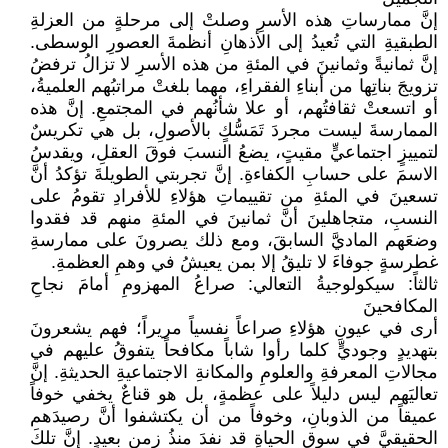
إنَّ ممارساتِ هذه الأسرِ وصلتْ إلى مرحلةٍ من العزلةِ
الطبقيةِ التي تُعيدُ إلى الأذهانِ أنظمةَ العصورِ الوسطى.
إنَّ ثمانيةً وثمانينَ في المئةِ من هذه الأسرِ لا تزالُ ترفضُ
تزويجَ بناتِها من أبناءِ الفقراءِ، مهما بلغتْ مراتبُهم العلميةُ،
أو اتسعتْ ثقافتُهم، أو علا شأنُهم في المجتمعِ. إنَّ هذه
الممارسةَ ليست مجردَ تَمَسُّكٍ بالأصولِ، بل هي تكريسٌ
لتمييزٍ اجتماعيٍّ مقيتٍ، يضعُ النسبَ فوقَ العقلِ، ويقدسُ
الاسمَ على حسابِ الكفاءةِ. إنَّ تجربتي الطويلةَ تؤكدُ أنَّ
تسعينَ في المئةِ من تقييماتِ هؤلاءِ للأفرادِ تقومُ على
النسبِ، متجاهلينَ أنَّ ثمانينَ في المئةِ منهم قد فقدوا
وضعَهم الماديَّ السابقَ، ومع ذلك يصرونَ على ممارسةِ
غطرسةٍ جوفاءَ لا تليقُ إلا بمن يعيشُ في وهمِ العظمةِ.
ثالثاً: سيكولوجيةُ التعالي: صراعُ المهزومِ أمامَ نجاحِ
المكافحينَ
أرى في عيونِ هؤلاءِ صراعاً نفسياً مريراً؛ فهم يشعرونَ
بتهديدٍ وجوديٍّ كلما رأوا شاباً مكافحاً يتفوقُ عليهم في
مجالاتِ المعرفةِ والعلومِ والمكانةِ الاجتماعيةِ الحديثةِ. إنَّ
تعاليَهم ليس دليلاً على عظمةٍ، بل هو قناعٌ يخفي خوفاً
عميقاً من الذوبانِ، وخوفاً من أن يكتشفوا أنَّ رصيدَهم
الحقيقيَّ في سوقِ الحياةِ قد نفدَ منذُ زمنٍ بعيدٍ. إنَّ تلكَ