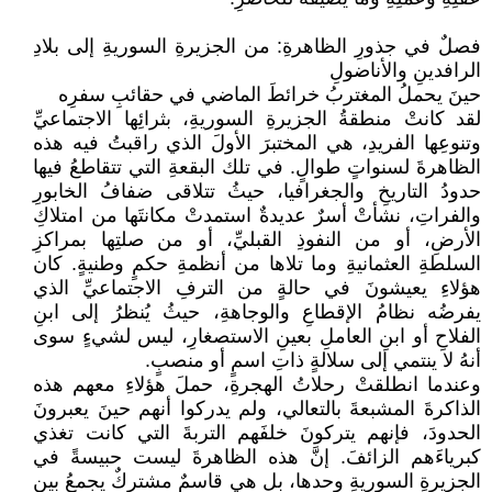
فصلٌ في جذورِ الظاهرةِ: من الجزيرةِ السوريةِ إلى بلادِ
الرافدينِ والأناضولِ
حينَ يحملُ المغتربُ خرائطَ الماضي في حقائبِ سفرِه
لقد كانتْ منطقةُ الجزيرةِ السوريةِ، بثرائِها الاجتماعيِّ
وتنوعِها الفريدِ، هي المختبرَ الأولَ الذي راقبتُ فيه هذه
الظاهرةَ لسنواتٍ طوالٍ. في تلك البقعةِ التي تتقاطعُ فيها
حدودُ التاريخِ والجغرافيا، حيثُ تتلاقى ضفافُ الخابورِ
والفراتِ، نشأتْ أسرٌ عديدةٌ استمدتْ مكانتَها من امتلاكِ
الأرضِ، أو من النفوذِ القبليِّ، أو من صلتِها بمراكزِ
السلطةِ العثمانيةِ وما تلاها من أنظمةِ حكمٍ وطنيةٍ. كان
هؤلاءِ يعيشونَ في حالةٍ من الترفِ الاجتماعيِّ الذي
يفرضُه نظامُ الإقطاعِ والوجاهةِ، حيثُ يُنظرُ إلى ابنِ
الفلاحِ أو ابنِ العاملِ بعينِ الاستصغارِ، ليس لشيءٍ سوى
أنهُ لا ينتمي إلى سلالةٍ ذاتِ اسمٍ أو منصبٍ.
وعندما انطلقتْ رحلاتُ الهجرةِ، حملَ هؤلاءِ معهم هذه
الذاكرةَ المشبعةَ بالتعالي، ولم يدركوا أنهم حينَ يعبرونَ
الحدودَ، فإنهم يتركونَ خلفَهم التربةَ التي كانت تغذي
كبرياءَهم الزائفَ. إنَّ هذه الظاهرةَ ليست حبيسةً في
الجزيرةِ السوريةِ وحدها، بل هي قاسمٌ مشتركٌ يجمعُ بين