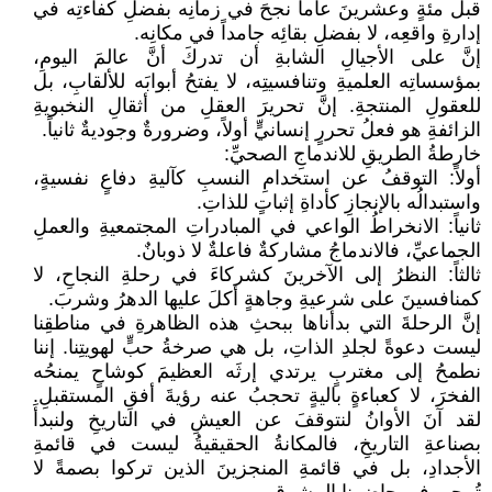
قبل مئةٍ وعشرينَ عاماً نجحَ في زمانِه بفضلِ كفاءتِه في
إدارةِ واقعِه، لا بفضلِ بقائِه جامداً في مكانِه.
إنَّ على الأجيالِ الشابةِ أن تدركَ أنَّ عالمَ اليومِ،
بمؤسساتِه العلميةِ وتنافسيتِه، لا يفتحُ أبوابَه للألقابِ، بل
للعقولِ المنتجةِ. إنَّ تحريرَ العقلِ من أثقالِ النخبويةِ
الزائفةِ هو فعلُ تحررٍ إنسانيٍّ أولاً، وضرورةٌ وجوديةٌ ثانياً.
خارطةُ الطريقِ للاندماجِ الصحيِّ:
أولاً: التوقفُ عن استخدامِ النسبِ كآليةِ دفاعٍ نفسيةٍ،
واستبدالُه بالإنجازِ كأداةِ إثباتٍ للذاتِ.
ثانياً: الانخراطُ الواعي في المبادراتِ المجتمعيةِ والعملِ
الجماعيِّ، فالاندماجُ مشاركةٌ فاعلةٌ لا ذوبانٌ.
ثالثاً: النظرُ إلى الآخرينَ كشركاءَ في رحلةِ النجاحِ، لا
كمنافسينَ على شرعيةِ وجاهةٍ أكلَ عليها الدهرُ وشربَ.
إنَّ الرحلةَ التي بدأناها ببحثِ هذه الظاهرةِ في مناطقِنا
ليست دعوةً لجلدِ الذاتِ، بل هي صرخةُ حبٍّ لهويتِنا. إننا
نطمحُ إلى مغتربٍ يرتدي إرثَه العظيمَ كوشاحٍ يمنحُه
الفخرَ، لا كعباءةٍ باليةٍ تحجبُ عنه رؤيةَ أفقِ المستقبلِ.
لقد آنَ الأوانُ لنتوقفَ عن العيشِ في التاريخِ ولنبدأَ
بصناعةِ التاريخِ، فالمكانةُ الحقيقيةُ ليست في قائمةِ
الأجدادِ، بل في قائمةِ المنجزينَ الذين تركوا بصمةً لا