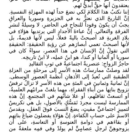
يعتقدونَ أنها حقٌّ أبديٌّ لهم.
إننا نكتبُ هذا الكلامَ لكي نضعَ حداً لهذه المهزلةِ النفسيةِ.
إنَّ التاريخَ الذي نعتزُّ به في الجزيرةِ وسوريا والعراقِ
يجبُ أن يكونَ وقوداً للنجاحِ في الحاضرِ، لا وسيلةً لنشرِ
الفرقةِ والتعالي. إنَّ عباءةَ الأجدادِ التي يرتديها هؤلاءِ في
بلادِ الغربةِ قد أصبحتْ باليةً فعلاً، ليس لأنها قديمةٌ، بل
لأنها أصبحتْ تعمي أبصارَهم عن رؤيةِ الحقيقةِ: الحقيقةِ
التي تقولُ إنَّ الإنسانَ في هذا العصرِ، سواءً كان في
سوريا أو ألمانيا أو كندا، هو ابنُ عملِه، لا ابنُ تاريخِه.
حاجزُ الزواجِ: عنصريةٌ اجتماعيةٌ في ثوبِ التقاليدِ
لقد وصلتْ ممارساتُ هذه الأسرِ إلى مرحلةٍ من العزلةِ
الطبقيةِ التي تُعيدُ إلى الأذهانِ أنظمةَ العصورِ الوسطى.
إنَّ ثمانيةً وثمانينَ في المئةِ من هذه الأسرِ لا تزالُ ترفضُ
تزويجَ بناتِها من أبناءِ الفقراءِ، مهما بلغتْ مراتبُهم العلميةُ،
أو اتسعتْ ثقافتُهم، أو علا شأنُهم في المجتمعِ. إنَّ هذه
الممارسةَ ليست مجردَ تَمَسُّكٍ بالأصولِ، بل هي تكريسٌ
لتمييزٍ اجتماعيٍّ مقيتٍ، يضعُ النسبَ فوقَ العقلِ، ويقدسُ
الاسمَ على حسابِ الكفاءةِ. إنَّ هؤلاءِ يفضلونَ ضياعَ بناتِهم
أو بقاءَهم في دوامةِ العنوسةِ أو التعاسةِ، على أن
يزوجوهنَّ لرجلٍ عصاميٍّ لم يولدْ وفي فمِه ملعقةٌ من