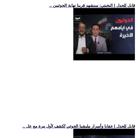
.. قابل للجدل | البخيتي: سنشهد قريبا نهاية الحوثيين
.. قابل للجدل | خفايا وأسرار مليشيا الحوثي تُكشف لأول مرة مع عل