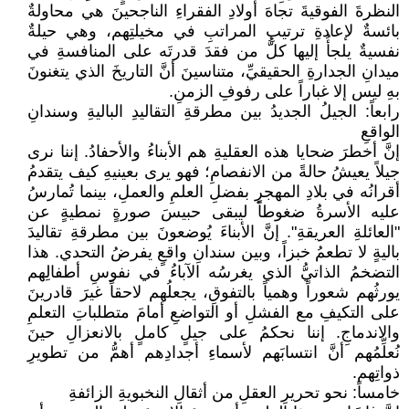
النظرةَ الفوقيةَ تجاهَ أولادِ الفقراءِ الناجحينَ هي محاولةٌ
بائسةٌ لإعادةِ ترتيبِ المراتبِ في مخيلتِهم، وهي حيلةٌ
نفسيةٌ يلجأُ إليها كلُّ من فقدَ قدرتَه على المنافسةِ في
ميدانِ الجدارةِ الحقيقيِّ، متناسينَ أنَّ التاريخَ الذي يتغنونَ
بهِ ليس إلا غباراً على رفوفِ الزمنِ.
رابعاً: الجيلُ الجديدُ بين مطرقةِ التقاليدِ الباليةِ وسندانِ
الواقعِ
إنَّ أخطرَ ضحايا هذه العقليةِ هم الأبناءُ والأحفادُ. إننا نرى
جيلاً يعيشُ حالةً من الانفصامِ؛ فهو يرى بعينيهِ كيف يتقدمُ
أقرانُه في بلادِ المهجرِ بفضلِ العلمِ والعملِ، بينما تُمارسُ
عليه الأسرةُ ضغوطاً ليبقى حبيسَ صورةٍ نمطيةٍ عن
"العائلةِ العريقةِ". إنَّ الأبناءَ يُوضعونَ بين مطرقةِ تقاليدَ
باليةٍ لا تطعمُ خبزاً، وبين سندانِ واقعٍ يفرضُ التحدي. هذا
التضخمُ الذاتيُّ الذي يغرسُه الآباءُ في نفوسِ أطفالِهم
يورثُهم شعوراً وهمياً بالتفوقِ، يجعلُهم لاحقاً غيرَ قادرينَ
على التكيفِ مع الفشلِ أو التواضعِ أمامَ متطلباتِ التعلمِ
والاندماجِ. إننا نحكمُ على جيلٍ كاملٍ بالانعزالِ حينَ
نُعلِّمُهم أنَّ انتسابَهم لأسماءِ أجدادِهم أهمُّ من تطويرِ
ذواتِهم.
خامساً: نحو تحريرِ العقلِ من أثقالِ النخبويةِ الزائفةِ