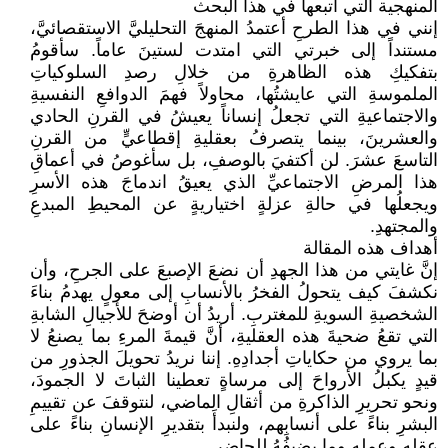
المنهجية التي أتبعها في هذا البحث
إنني في هذا الطرحِ أعتمدُ المنهجَ التحليليَّ الاستقصائيَّ،
مستنداً إلى خبرتي التي امتدت لستينَ عاماً. سأقومُ
بتفكيكِ هذه الظاهرةِ من خلالِ رصدِ السلوكياتِ
الملموسةِ التي عايشتُها، محاولاً فهمَ الدوافعِ النفسيةِ
والاجتماعيةِ التي تجعلُ إنساناً يعيشُ في القرنِ الحادي
والعشرينَ، بينما يتصرفُ بعقليةِ إقطاعيٍّ من القرنِ
التاسعَ عشرَ. لن أكتفيَ بالوصفِ، بل سأغوصُ في أعماقِ
هذا المرضِ الاجتماعيِّ الذي يعيقُ اندماجَ هذه الأسرِ
ويجعلُها في حالةِ عزلةٍ اختياريةٍ عن المحيطِ المبدعِ
والمجتهدِ.
أهداف هذه المقالة
إنَّ غايتي من هذا الجهدِ أن نضعَ الإصبعَ على الجرحِ، وأن
نكشفَ كيف يتحولُ الفخرُ بالأنسابِ إلى معولٍ يهدمُ بناءَ
الشخصيةِ السويةِ للمغتربِ. أريدُ أن أوضحَ للأجيالِ الشابةِ
التي تقعُ ضحيةَ هذه العقليةِ، أنَّ قيمةَ المرءِ بما يصنعُ لا
بما يروي من حكاياتِ أجدادِهِ. إننا نريدُ تحويلَ الجذورِ من
قيدٍ يكبلُ الأرواحَ إلى مرساةٍ تعطينا الثباتَ لا الجمودَ،
ونحو تحريرِ الذاكرةِ من أثقالِ الماضي، لنتوقفَ عن تقييمِ
البشرِ بناءً على أنسابِهم، ولنبدأَ بتقديرِ الإنسانِ بناءً على
عقلِهِ وعملِهِ وما يضيفُهُ للحاضرِ.