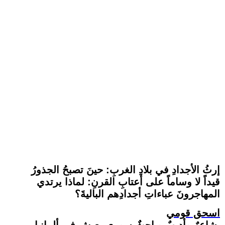
إرثُ الأجدادِ في بلادِ الغربِ: حينَ تصبحُ الجذورُ
قيداً لا وساماً على أعتابِ القرنِ: لماذا يرتدي
المهاجرونَ عباءاتِ أجدادِهم الباليةَ؟
اسحق قومي
شاعرٌ وأديبٌ وباحثٌ سوري يعيش في ألمانيا.