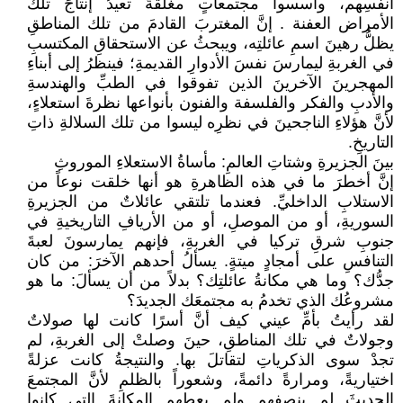
أنفسِهم، وأسسوا مجتمعاتٍ مغلقةً تعيدُ إنتاجَ تلك
الأمراض العفنة . إنَّ المغتربَ القادمَ من تلك المناطقِ
يظلُّ رهينَ اسمِ عائلتِه، ويبحثُ عن الاستحقاقِ المكتسبِ
في الغربةِ ليمارسَ نفسَ الأدوارِ القديمةِ؛ فينظرُ إلى أبناءِ
المهجرينَ الآخرينَ الذين تفوقوا في الطبِّ والهندسةِ
والأدبِ والفكر والفلسفة والفنون بأنواعها نظرةَ استعلاءٍ،
لأنَّ هؤلاءِ الناجحينَ في نظرِه ليسوا من تلك السلالةِ ذاتِ
التاريخِ.
بينَ الجزيرةِ وشتاتِ العالمِ: مأساةُ الاستعلاءِ الموروثِ
إنَّ أخطرَ ما في هذه الظاهرةِ هو أنها خلقت نوعاً من
الاستلابِ الداخليِّ. فعندما تلتقي عائلاتٌ من الجزيرةِ
السوريةِ، أو من الموصلِ، أو من الأريافِ التاريخيةِ في
جنوبِ شرقِ تركيا في الغربةِ، فإنهم يمارسونَ لعبةَ
التنافسِ على أمجادٍ ميتةٍ. يسألُ أحدهم الآخرَ: من كان
جدُّك؟ وما هي مكانةُ عائلتِك؟ بدلاً من أن يسألَ: ما هو
مشروعُك الذي تخدمُ به مجتمعَك الجديدَ؟
لقد رأيتُ بأمِّ عيني كيف أنَّ أسرًا كانت لها صولاتٌ
وجولاتٌ في تلك المناطقِ، حينَ وصلتْ إلى الغربةِ، لم
تجدْ سوى الذكرياتِ لتقاتلَ بها. والنتيجةُ كانت عزلةً
اختياريةً، ومرارةً دائمةً، وشعوراً بالظلمِ لأنَّ المجتمعَ
الحديثَ لم ينصفهم ولم يعطِهم المكانةَ التي كانوا