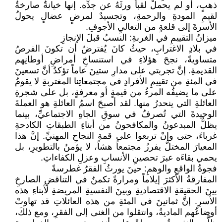
ذهبٍ، أو لم يحملْ لقباً ورثَهُ عن جدِّه. إنها خيانةٌ صارخةٌ
لقيمِ المودةِ والرحمةِ، وتجسيدٌ لمرضٍ عضالٍ يحولُ
الأسرةَ إلى قلعةٍ من التعاليِ الأجوفِ.
ميزانُ التقييمِ في الغربةِ: النسبُ قبلَ الإنجازِ
في بلادِ الاغترابِ، حيثُ كانَ يُفترضُ أن تكونَ الفرصُ
متساويةً، نجحَ هؤلاءِ في استنساخِ أمراضِ أوطانِهم
القديمةِ. إنَّ تجربتي على مدارِ ستينَ عاماً تؤكدُ أنَّ تسعينَ
في المئةِ من تقييمِ الأفرادِ في مجتمعاتِنا المغتربةِ لا يقومُ
على ما يضيفُه المرءُ من قيمةٍ أو معرفةٍ، بل على شجرةِ
العائلةِ التي ينحدرُ منها. لقد أصبحَ اسمُ العائلةِ هو العملةَ
الوحيدةَ التي تُصرفُ في سوقِ الجاهِ الاجتماعيِّ، بينما
يظلُّ المبدعونُ والمكافحونُ من أبناءِ الطبقاتِ الكادحةِ
غرباءَ، حتى وإنْ تربعوا على قمةِ النجاحِ المهنيِّ. إنَّ هذا
المعيارَ المختلَّ يفرزُ مجتمعاً هشاً، لا يؤمنُ بالتطويرِ، بل
يحمي بقاءَه عبرَ تحصينِ الأنسابِ وعزلِ الكفاءاتِ.
فجوةُ الواقعِ والوهمِ: حينَ يورثُ الفقرُ غطرسةً
المفارقةُ الأكثرَ إيلاماً ومرارةً تكمنُ في التناقضِ الصارخِ
بينَ الحقيقةِ الاقتصاديةِ وبينَ النفسيةِ المريضةِ لأبناءِ هذه
الأسرِ. إنَّ ثمانينَ في المئةِ من هذه العائلاتِ قد تهاوتْ
أوضاعُهم الماديةُ، وانتقلوا من الغنى إلى الفقرِ، ومع ذلكَ،