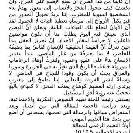
إنَّ غايتَنا من هذا الطرحِ أن نضعَ الإصبعَ على الجرحِ، وأن
نكشفَ كيف يتحولُ الفخرُ بالأنسابِ إلى معولٍ يهدمُ بناءَ
الشخصيةِ السويةِ للمغتربِ. إننا نريدُ تحويلَ الجذورِ من
قيدٍ يكبلُ الأرواحَ إلى مرساةٍ تعطينا الثباتَ لا الجمودَ. لقد
آنَ الأوانُ لنخلعَ تلك العباءاتِ الباليةَ، ونعلنَ أنَّ الوطنَ
الذي نعيشُ فيه اليومَ يطلبُ منا أن نكونَ مواطنينَ
فاعلينَ، لا حراساً لمقابرِ الأجدادِ. إنَّ تحريرَ العقلِ يبدأُ
حينَ ندركُ أنَّ القيمةَ الحقيقيةَ للإنسانِ تُقاسُ بما يضيفُهُ
للحاضرِ، لا بما يغترفُهُ من غبارِ الماضي. لنبدأ بتقديرِ
الإنسانِ بناءً على عقلِهِ وعملِهِ، ولنتركْ أوهامَ الزعاماتِ
الموروثةِ خلفَنا، فالتاريخُ الذي نعتزُّ به في الجزيرةِ وسوريا
والعراقِ يجبُ أن يكونَ وقوداً للنجاحِ في الحاضرِ، لا
وسيلةً لنشرِ الفرقةِ والتعالي. إننا نطمحُ إلى مغتربٍ
يرتدي إرثَه العظيمَ كوشاحٍ يمنحُه الفخرَ، لا كعباءةٍ باليةٍ
تحجبُ عنه رؤيةَ أفقِ المستقبلِ.
بصفتي رئيساً للجنة تقييم النصوص الفكرية والاجتماعية،
وبعد دراسة فاحصة للمقالة التي بين أيدينا، وبعد
استعراض سياقها والرسالة التي تحملها، يسعدني أن أضع
بين يديك هذا التقييم المهني:
أولاً: التقييم الرقمي للمقالة
الدرجة الإجمالية: 9.5 / 10