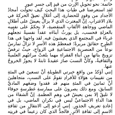
خاتمة: نحو تحويلِ الإرثِ من قيدٍ إلى جسرِ عبورٍ
لقد استعرضنا في طياتِ هذا البحثِ كيف تحولت أمجادُ
الأجدادِ من وقودٍ للحضارةِ، إلى أغلالٍ تعيقُ الحركةَ في
بلادِ الاغترابِ. إنَّ المغتربَ الذي لا يزالُ يعيشُ على أطلالِ
الماضي ووجاهةِ الألقابِ المنقضيةِ، لا يحكمُ على نفسِه
بالعزلةِ فحسب، بل يورثُ أبناءَه عقداً نفسيةً تجعلُهم
غرباءَ في المجتمعِ الذي يعيشونَ فيه. لقد واجهنا في هذا
الطرحِ حقائقَ مريرةً؛ فمعظمُ هذه الأسرِ لا تزالُ تمارسُ
نوعاً من العنصريةِ الاجتماعيةِ في الزواجِ، حيثُ ترفضُ
تزويجَ بناتها من أبناءِ الفقراءِ مهما بلغتْ مراتبُهم العلميةُ
والثقافيةُ، وكأنَّ النسبَ صارَ عقيدةً ثابتةً لا يجوزُ الخروجُ
عنها.
إنني أؤكدُ من واقعِ خبرتي الطويلةِ أنَّ تسعينَ في المئةِ
من تقييماتِ هؤلاءِ للأفرادِ تقومُ على النسبِ، متجاهلينَ
أنَّ ثمانينَ في المئةِ منهم قد فقدوا وضعَهم الماديَّ
السابقَ، ومع ذلك يصرونَ على ممارسةِ غطرسةٍ جوفاءَ
لا تليقُ إلا بمن يعيشُ في وهمِ العظمةِ. إنَّ الشفاءَ من
هذا الداءِ الاجتماعيِّ ليس في نكرانِ الماضي، بل في
إعادةِ تعريفِ الجذورِ. إنني أدعو إلى الانتقالِ من ثقافةِ
الاسمِ إلى ثقافةِ الأثرِ. فالجدُّ الذي كان زعيماً في قريتِه