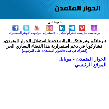
تابعونا على:
بودكاست
بنترست
تيلكرام
لينكدإن
الانستغرام
اليوتيوب
التويتر
الفيسبوك
تبرعاتكم وتبرعاتكن المالية تحفظ استقلال الحوار المتمدن،
فشاركونا في دعم استمرارية هذا الفضاء اليساري الحر
[اشترك في قناة ‫«الحوار المتمدن» على اليوتيوب]
الحوار المتمدن - موبايل
الموقع الرئيسي