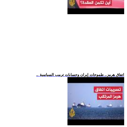
.. اتفاق هرمز.. طموحات إيران وحسابات ترمب السياسية