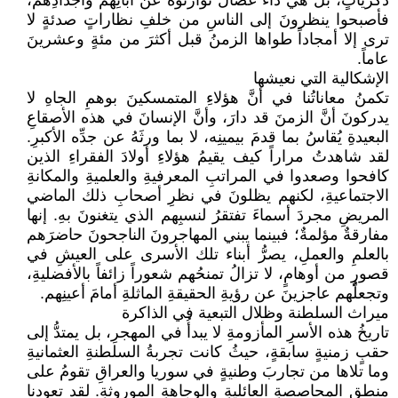
ذكرياتٍ، بل هي داءٌ عضالٌ توارثوه عن آبائِهم وأجدادِهم،
فأصبحوا ينظرونَ إلى الناسِ من خلفِ نظاراتٍ صدئةٍ لا
ترى إلا أمجاداً طواها الزمنُ قبل أكثرَ من مئةٍ وعشرينَ
عاماً.
الإشكالية التي نعيشها
تكمنُ معاناتُنا في أنَّ هؤلاءِ المتمسكينَ بوهمِ الجاهِ لا
يدركونَ أنَّ الزمنَ قد دارَ، وأنَّ الإنسانَ في هذه الأصقاعِ
البعيدةِ يُقاسُ بما قدمَ بيمينِه، لا بما ورثَهُ عن جدِّه الأكبرِ.
لقد شاهدتُ مراراً كيف يقيمُ هؤلاءِ أولادَ الفقراءِ الذين
كافحوا وصعدوا في المراتبِ المعرفيةِ والعلميةِ والمكانةِ
الاجتماعيةِ، لكنهم يظلونَ في نظرِ أصحابِ ذلك الماضي
المريضِ مجردَ أسماءَ تفتقرُ لنسبِهم الذي يتغنونَ بهِ. إنها
مفارقةٌ مؤلمةٌ؛ فبينما يبني المهاجرونَ الناجحونَ حاضرَهم
بالعلمِ والعملِ، يصرُّ أبناء تلك الأسرى على العيشِ في
قصورٍ من أوهامٍ، لا تزالُ تمنحُهم شعوراً زائفاً بالأفضليةِ،
وتجعلُهم عاجزينَ عن رؤيةِ الحقيقةِ الماثلةِ أمامَ أعينِهم.
ميراث السلطنة وظلال التبعية في الذاكرة
تاريخُ هذه الأسرِ المأزومةِ لا يبدأُ في المهجرِ، بل يمتدُّ إلى
حقبٍ زمنيةٍ سابقةٍ، حيثُ كانت تجربةُ السلطنةِ العثمانيةِ
وما تلاها من تجاربَ وطنيةٍ في سوريا والعراقِ تقومُ على
منطقِ المحاصصةِ العائليةِ والوجاهةِ الموروثةِ. لقد تعودنا