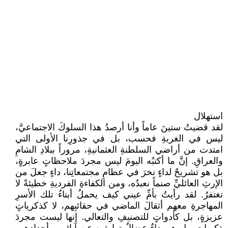
استهلال
لقد قضيتُ ستينَ عاماً وأنا أرصدُ هذا السلوكَ الاجتماعيَّ،
ليس في الغربةِ فحسب، بل في جذورِنا الأولى التي
امتدت من أراضي السلطنةِ العثمانيةِ، مروراً ببلادِ الشامِ
والعراقِ. إنَّ ما أكتبُه اليومَ ليس مجردَ ملاحظاتٍ عابرةٍ،
بل هو تشريحٌ لداءٍ نخرَ في عظامِ مجتمعاتِنا، داءٍ جعلَ من
الإرثِ العائليِّ صنماً نعبدُه، ومن الكفاءةِ الفرديةِ خطيئةً لا
تغتفرُ. لقد رأيتُ بأمِّ عيني كيف يحملُ أبناءُ تلك الأسرِ
المهاجرةِ معهم أثقالَ الماضي في حقائبِهم، لا كذكرياتٍ
عزيزةٍ، بل كأدواتٍ للتصنيفِ والتعالي. إنها ليست مجردَ