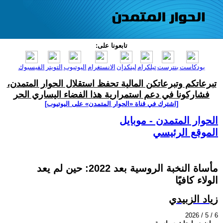
تابعونا على:
بودكاست
بنترست
تيلكرام
لينكدإن
الانستغرام
اليوتيوب
التويتر
الفيسبوك
تبرعاتكم وتبرعاتكن المالية تحفظ استقلال الحوار المتمدن،
فشاركونا في دعم استمرارية هذا الفضاء اليساري الحر
[اشترك في قناة ‫«الحوار المتمدن» على اليوتيوب]
الحوار المتمدن - موبايل
الموقع الرئيسي
مأساة النخبة الروسية بعد 2022: حين لم يعد
الولاء كافيًا
زياد الزبيدي
2026 / 5 / 6