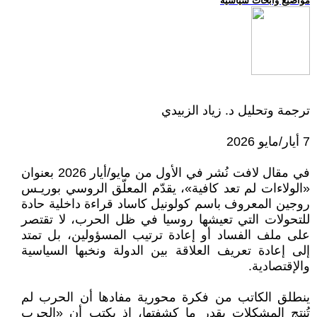
مواضيع وابحاث سياسية
ترجمة وتحليل د. زياد الزبيدي
7 أيار/مايو 2026
في مقال لافت نُشر في الأول من مايو/أيار 2026 بعنوان
«الولاءات لم تعد كافية»، يقدّم المعلّق الروسي بوريـس
روجين المعروف باسم كولونيل كاساد قراءة داخلية حادة
للتحولات التي تعيشها روسيا في ظل الحرب، لا تقتصر
على ملف الفساد أو إعادة ترتيب المسؤولين، بل تمتد
إلى إعادة تعريف العلاقة بين الدولة ونخبها السياسية
والإقتصادية.
ينطلق الكاتب من فكرة محورية مفادها أن الحرب لم
تُنتج المشكلات بقدر ما كشفتها، إذ يكتب أن «الحرب