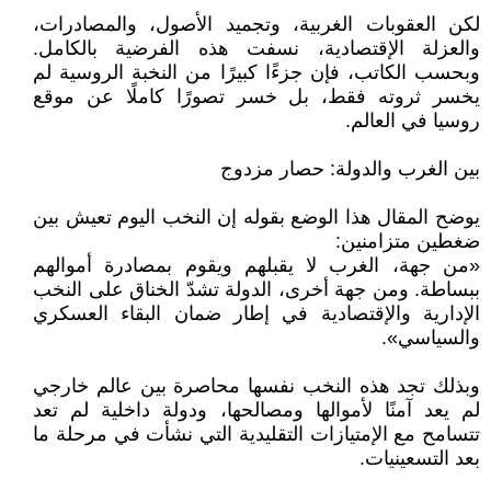
لكن العقوبات الغربية، وتجميد الأصول، والمصادرات،
والعزلة الإقتصادية، نسفت هذه الفرضية بالكامل.
وبحسب الكاتب، فإن جزءًا كبيرًا من النخبة الروسية لم
يخسر ثروته فقط، بل خسر تصورًا كاملًا عن موقع
روسيا في العالم.
بين الغرب والدولة: حصار مزدوج
يوضح المقال هذا الوضع بقوله إن النخب اليوم تعيش بين
ضغطين متزامنين:
«من جهة، الغرب لا يقبلهم ويقوم بمصادرة أموالهم
ببساطة. ومن جهة أخرى، الدولة تشدّ الخناق على النخب
الإدارية والإقتصادية في إطار ضمان البقاء العسكري
والسياسي».
وبذلك تجد هذه النخب نفسها محاصرة بين عالم خارجي
لم يعد آمنًا لأموالها ومصالحها، ودولة داخلية لم تعد
تتسامح مع الإمتيازات التقليدية التي نشأت في مرحلة ما
بعد التسعينيات.