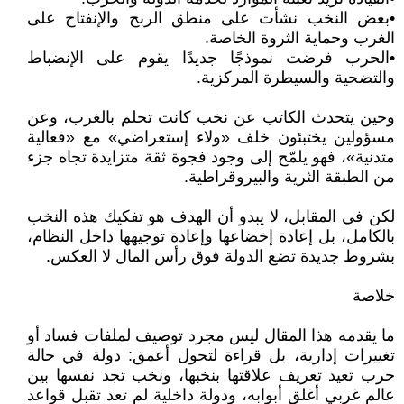
•بعض النخب نشأت على منطق الربح والإنفتاح على
الغرب وحماية الثروة الخاصة.
•الحرب فرضت نموذجًا جديدًا يقوم على الإنضباط
والتضحية والسيطرة المركزية.
وحين يتحدث الكاتب عن نخب كانت تحلم بالغرب، وعن
مسؤولين يختبئون خلف «ولاء إستعراضي» مع «فعالية
متدنية»، فهو يلمّح إلى وجود فجوة ثقة متزايدة تجاه جزء
من الطبقة الثرية والبيروقراطية.
لكن في المقابل، لا يبدو أن الهدف هو تفكيك هذه النخب
بالكامل، بل إعادة إخضاعها وإعادة توجيهها داخل النظام،
بشروط جديدة تضع الدولة فوق رأس المال لا العكس.
خلاصة
ما يقدمه هذا المقال ليس مجرد توصيف لملفات فساد أو
تغييرات إدارية، بل قراءة لتحول أعمق: دولة في حالة
حرب تعيد تعريف علاقتها بنخبها، ونخب تجد نفسها بين
عالم غربي أغلق أبوابه، ودولة داخلية لم تعد تقبل قواعد