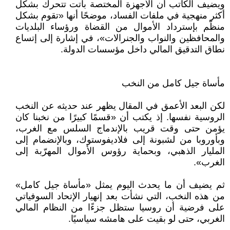
ويضيف الكاتب أن الأجهزة المختصة باتت تتحرك بشكل
أكثر منهجية في ملفات الفساد، موضحًا أنها «تقوم بشكل
منظّم بإسترداد الأموال من القضاة ورؤساء البلديات
والمحافظين والنواب والجنرالات»، في إشارة إلى إتساع
نطاق التدقيق المالي داخل مؤسسات الدولة.
مأساة جيل كامل من النخب
لكن البعد الأعمق في المقال يظهر عند حديثه عن النخب
الروسية نفسها. إذ يكتب أن «قسمًا كبيرًا من نخبنا كان
يؤمن حتى وقت قريب بالإندماج السلس مع الغرب،
وبأوروبا من لشبونة إلى فلاديفوستوك، وبالإنضمام إلى
المليار الذهبي، وبحماية رؤوس الأموال المهرّبة إلى
الغرب».
ثم يضيف أن ما يحدث اليوم يمثل «مأساة جيل كامل»
من هذه النخب، التي نشأت بعد إنهيار الإتحاد السوفياتي
على فرضية أن روسيا ستظل جزءًا من النظام المالي
الغربي، حتى لو بقيت على هامشه سياسيًا.