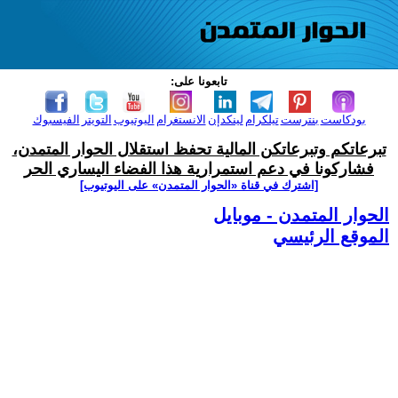
تابعونا على:
بودكاست
بنترست
تيلكرام
لينكدإن
الانستغرام
اليوتيوب
التويتر
الفيسبوك
تبرعاتكم وتبرعاتكن المالية تحفظ استقلال الحوار المتمدن،
فشاركونا في دعم استمرارية هذا الفضاء اليساري الحر
[اشترك في قناة ‫«الحوار المتمدن» على اليوتيوب]
الحوار المتمدن - موبايل
الموقع الرئيسي