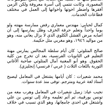
المغمورة، وكانت تنتمي إلى أسرة معروفة ولكن الزمن
أفقرها واضطر اخوتها واخواتها إلى العمل في مختلف
قطاعات الخدمات.
كمال لحبابي: مهندس معماري رفض ممارسة مهنته ولو
يوما واحداً وتعلم حرفة الخزف وظل يمارسها إلى ان
اصابه مرض الفشل الكلوي الذي لا يزال يعاني منه، وهو
من مواليد ١٩٤٦، وهو مغربي مثل حكيمة.
صالح المثلوثي: كان أيام سلطة المجالس يمارس مهنة
التعليم في الثانويات الفرنسية، بعد ان تخرج من كلية
الحقوق. وهو أبو المغنية آمال المثلوثي صاحبة الأغاني
الثورية باللغات الثلاث ( عربي / فرنسي/ إنجليزي).
محمد شعيرات : كان أيامها يشتغل في المعامل ليصبح
أستاذ لغة عربية ومترجم. توفى منذ عدة سنوات.
نجيب عياد: زميل شعيرات في المعامل وهرب معه من
تونس بورقيبة، ثم أتم تعليمه وعاد إلى تونس بن علي
واشتغل في احدى جامعاتها، وهو الذي تسبب في خلاف