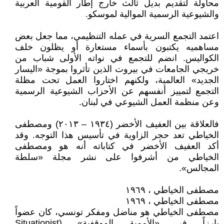
محاولة لتقديم بديل ثالث خارج إطار القومية العربية
والشيوعية الرسمية الموالية لموسكو.
اعتمد التجمع السرية في عمله التنظيمي، مما جعل بعض
مساهميه يكتبون بأسماء مستعارة أو يظلون خلف
الكواليس. انضم للتجمع في نواته الأولى شباب من
خريجي الجامعات في بيروت الذين تأثروا بموجة «اليسار
الجديد» العالمية، ولكنهم اختاروا العمل تحت مظلة
التجمع لتمييز أنفسهم عن الأحزاب الشيوعية الرسمية
وعن منظمة العمل الشيوعي في لبنان.
فالعلاقة بين العفيف الأخضر (١٩٣٤ – ۲٠١٣) ومصطفى
الخياطي تعد حجر الزاوية في تأسيس هذا التوجه. وقد
أكد العفيف الأخضر في كتاباته أنه هو ومصطفى
الخياطي من أشرفوا على نشر مجلة «سلطة
المجالس».
مصطفى الخياطي ، ١٩٦٩
مصطفى الخياطي ، ١٩٦٩
مصطفى الخياطي هو مناضل ومفكر تونسي، كان عضواً
بارزاً في «الأممية الموقفية» (Situationist