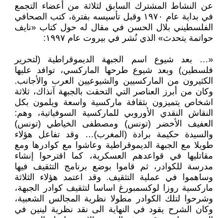
عن النشاط المشترك السابق لثلاثة من أعضاء التجمع
في بداية عام ١٩٧٠ وقبل تأسيسه بفترة، كتب الصحافي
الفلسطيني بلال الحسن في مقال له حول كتاب «نايف
حواتمة يتحدث» الذي نُشر في بيروت عام ١٩٩٧:
«… بعد شيوع اسم الجبهة الديموقراطية (لتحرير
فلسطين) وبعد شيوع طرحها الماركسي، توافد عليها
الكثيرون من الماركسيين والشيوعيين العرب والأجانب.
وكان من أبرز العناصر التي التحقت بالجبهة آنذاك، ثلاثة
اشخاص يتميزون بثقافة ماركسية واسعة ويلمون بكل
النقاش النقدي الأوروبي للماركسية السوفياتية، وهم:
العفيف الأخضر (تونس) ومصطفى الخياطي (تونس)
والسيدة حكيمة برادة (المغرب)… وقد تفاعل هؤلاء
طويلا مع الجبهة الديموقراطية وعاشوا مع كوادرها ومع
مقاتليها في قواعدهم العسكرية، كما اقترحوا إنشاء
مدرسة للكوادر، ثم قاموا بوضع برنامج التثقيف فيها
وساهموا في عملية التثقيف. وقد اعتمد هؤلاء الثلاثة
ماركسية روزا لوكسمبورغ اساسا لتثقيف كوادر الجبهة،
وشرحوا لتلك الكوادر مطولا نظرية المجالس الشعبية،
وكان الشرح يقود في النهاية الى نقد نظرية لينين في