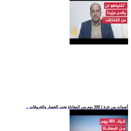
.. أصوات من غزة | 300 يوم من المعاناة تحت الحصار والخروقات