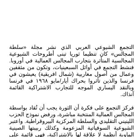
التجمع الشيوعي العربي الذي نشر مجلة «سلطة
المجالس» كان تنظيما ثوريا تبنى أطروحات الشيوعية
المجالسية المتأثرة بتجارب المجالس العمالية في أوروبا.
فنشط التجمع في أوائل السبعينيات، وتكون من مثقفين
وعمال من أصول مغاربية (شمال افريقية) يعيشون في
فرنسا والذين تأثروا بحراك أيار/مايو ١٩٦٨ في فرنسا
وبالنقد اليساري الموجه للتجارب الاشتراكية القائمة
آنذاك.
فركز التجمع على فكرة أن الثورة يجب أن تُقاد بواسطة
المجالس العمالية المنتخبة مباشرة، ورفض نموذج الحزب
اللينيني التقليدي والسلطة المركزية البيروقراطية. واعتبر
الشيوعية السوفياتية المزعومة وكذلك ربيبتها الصينية
الماوية أنظمة لا علاقة لها بالاشتراكية، فهي قائمة على