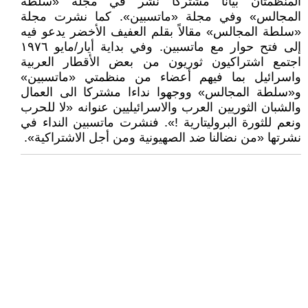
المنظمتان بيانا مشتركا نُشر في مجلة «سلطة
المجالس» وفي مجلة «ماتسبين». كما نشرت مجلة
«سلطة المجالس» مقالاً بقلم العفيف الأخضر يدعو فيه
إلى فتح حوار مع ماتسبين. وفي بداية أيار/مايو ١٩٧٦
اجتمع اشتراكيون ثوريون من بعض الأقطار العربية
واسرائيل بما فيهم أعضاء من منظمتي «ماتسبين»
و«سلطة المجالس» ووجهوا نداءا مشتركا الى العمال
والشبان الثوريين العرب والاسرائيليين عنوانه «لا للحرب
ونعم للثورة البروليتارية !». فنشرت ماتسبين النداء في
نشرتها «من نضالنا ضد الصهيونية ومن أجل الاشتراكية».