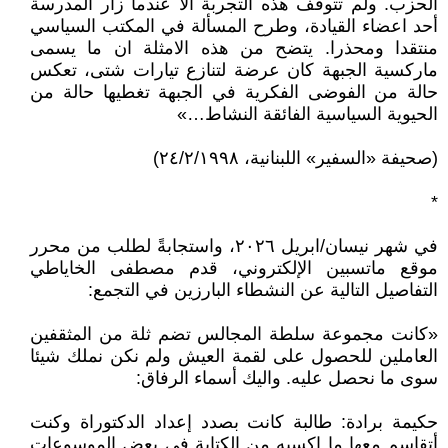
الحزب. ولم تتوقف هذه التجربة الا عندما زار المدرسة
أحد اعضاء القيادة، وطرح المسألة في المكتب السياسي
منتقدا ومحذرا. يتضح من هذه الامثلة ان ما يسمى
ماركسية الجبهة كان عرضة لتنازع تيارات شتى، تعكس
حالة من الفوضى الفكرية في الجبهة تغطيها حالة من
الحيوية السياسية الفائقة النشاط…»
(صحيفة «السفير» اللبنانية، ۲٤/۲/١٩٩٨)
*
في شهر نيسان/ابريل ۲٠۲٦، واستجابةً لطلب من محرر
موقع ماتسبين الإلكتروني، قدم مصطفى الخاياطي
التفاصيل التالية عن النشطاء البارزين في التجمع:
«كانت مجموعة سلطة المجالس تضم ثلة من المثقفين
العاملين للحصول على لقمة العيش ولم نكن نملك شيئا
سوى ما نحصل عليه. واليك أسماء الرفاق:
حكيمة برادة: طالبة كانت بصدد إعداد الدكتوراة وكنت
أتقاسم معها ما اكسبه من الكتابة في بعض الموسوعات