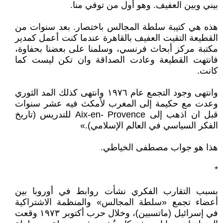
بيني وبين العفيف. وهو أول من توفي منا.
هذه هي كتيبة سلطة المجالس باختصار. بعد سنوات من
القطيعة التقيت العفيف بالقاهرة عندما كنت أعمل كمدير
مكتبة مركز أبحاث فرنسي، وسلمنا على بعضنا بحفاوة،
فانتهت القطيعة وعادت الصداقة وان تكن ليست كما
كانت.
وانتهى وجود التجمع عام ١٩٧٦ وانتهى كذلك المد الثوري
وعدت مع حكيمة إلى المغرب لأمكث فيه عشر سنوات
قبل ان اذهب إلى Aix-en- Provence للتدريس (تاريخ
الفكر السياسي في العالم الإسلامي).»
هذا هو جواب مصطفى الخياطي.
*
بسبب التقارب الفكري نشأت روابط في أوروبا بين
أعضاء تجمع «سلطة المجالس» والمنظمة الاشتراكية
في إسرائيل (ماتسبين)، وخلال حرب أكتوبر ١٩٧٣ وقعت