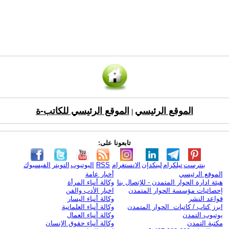
الموقع الرئيسي
الموقع الرئيسي للكاتب-ة
|
تابعونا على:
بنترست
تيلكرام
لينكدإن
الانستغرام
RSS
اليوتيوب
التويتر
الفيسبوك
الموقع الرئيسي
أخبار عامة
هيئة ادارة الحوار المتمدن - للإتصال بنا
وكالة أنباء المرأة
إحصائيات مؤسسة الحوار المتمدن
اخبار الأدب والفن
قواعد النشر
وكالة أنباء اليسار
ابرز كتاب / كاتبات الحوار المتمدن
وكالة أنباء العلمانية
يوتيوب التمدن
وكالة أنباء العمال
مكتبة التمدن
وكالة أنباء حقوق الإنسان