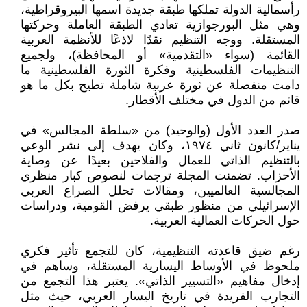
رأسمالية الدولة تملكها طبقة جديدة اسمها البيروقراطية،
وهي مثل البورجوازية تعادي الطبقة العاملة وحركتها
المستقلة. ووجه التنظيم نقدًا لاذعًا للأنظمة العربية
القائمة (سواء «التقدمية» أو المحافظة)، ولجميع
التنظيمات الفلسطينية وفكرة الثورة الفلسطينية ما
دامت منفصلة عن ثورة عربية شاملة تطيح بكل ما هو
قائم من الدول في مختلف الأقطار.
صدر العدد الأول (والوحيد) من «سلطة المجالس» في
يناير/كانون ثاني ١٩٧٤، وكان يهدف إلى نشر الوعي
بالتنظيم الذاتي للعمال والفلاحين بعيدًا عن وصاية
الأحزاب. تضمنت المجلة ترجمات لنصوص كبار منظري
المجالسية العالميين، ومقالات تحلل الصراع العربي
الإسرائيلي من منظور طبقي يرفض القومية، ودراسات
حول الحركات العمالية العربية.
رغم ضيق قاعدته التنظيمية، كان للتجمع تأثير فكري
ملحوظ في الأوساط اليسارية المستقلة، وساهم في
إدخال مفاهيم «التسيير الذاتي». يعتبر هذا التجمع من
التجارب الفريدة في تاريخ اليسار العربي، حيث مثل