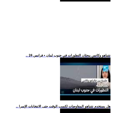
.. نتنياهو وكاتس يبحثان التطورات في جنوب لبنان • فرانس 24
.. هل يستخدم نتنياهو المفاوضات لكسب الوقت حتى الانتخابات الإسرا