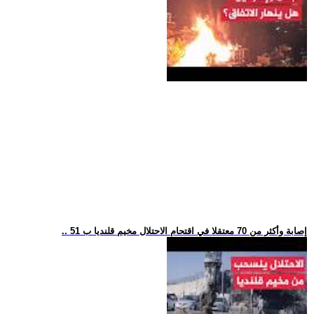
.. 51 إصابة وأكثر من 70 معتقلا في اقتحام الاحتلال مخيم قلنديا ب