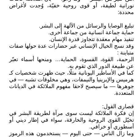
نورانية لطيفة، أو قوى روحية خفيّة، وُجدت لأغراض
محددة:
تبليغ الوصايا والرسائل من الآلهة إلى البشر.
حماية جماعة انسانية من جماعة أخرى.
تنفيذ مهام معقدة تتجاوز قدرة الإنسان.
وقد نسج الخيال الإنساني عبر حضارات عدة حولها صفات
متباينة :
الرحمة، القوة، القسوة، الحماية… ومنحها أسماء تعبّر
عن طبيعة الدور الذي تقوم به.
كما في الأساطير اليونانية مثلًا، حيث ظهرت شخصيات كـ
هرميس والإيرينيا والنيمفات، وهي مخلوقات تشبه — في
جوهرها — ما سيصبح لاحقا مفهوم الملائكة في الديانات
المتعددة.
قصارى القول:
إن فكرة الملائكة ليست سوى مرآة لطريقة البشر في
تخيّل القوى الروحية والخارقة، سواء في إطار ديني أو
أسطوري أو خرافي.
وما زال الناس — حتى اليوم — يستخدمون هذه الرموز