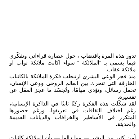
تدور هذه المرة باقتضاب ، حول عصارة قراءاتي وتفكّري
فيما يسمى بـ "الملائكة " سواء اكانت ملائكة ثواب او
ملائكة عقاب.
منذ فجر الوعي البشري ارتبطت فكرة الملائكة بالكائنات
الخارقة التي تتحرك بين العالم الروحي ووعي الإنسان،
تحمل رسائل، وتؤدي مهامًا، وتُجسّد ما عجز العقل عن
تفسيره.
لقد شكّلت هذه الفكرة ركنًا ثابتًا في الذاكرة الإنسانية،
رغم اختلاف الثقافات في تعريفها، ورغم حضورها
المتكرر في الأساطير والخرافات والديانات القديمة
والحديثة.
آمن كثير من البشر — وما زالوا — بأن الملائكة كائنات