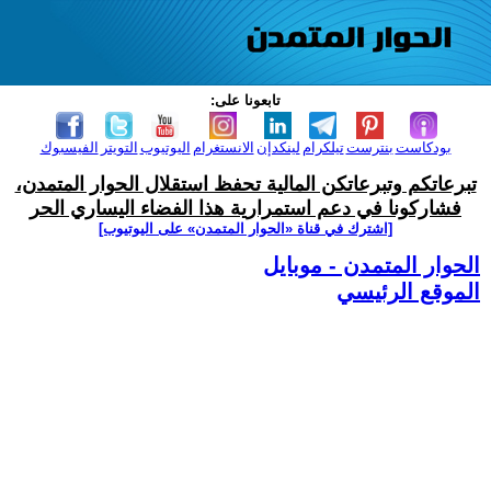
تابعونا على:
بودكاست
بنترست
تيلكرام
لينكدإن
الانستغرام
اليوتيوب
التويتر
الفيسبوك
تبرعاتكم وتبرعاتكن المالية تحفظ استقلال الحوار المتمدن،
فشاركونا في دعم استمرارية هذا الفضاء اليساري الحر
[اشترك في قناة ‫«الحوار المتمدن» على اليوتيوب]
الحوار المتمدن - موبايل
الموقع الرئيسي