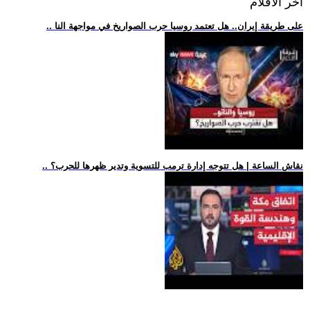
اخر الافلام
.. على طريقة إيران.. هل تعتمد روسيا حرب الصواريخ في مواجهة النا
.. نقاش الساعة | هل تتوجه إدارة ترمب للتسوية وتدير ظهرها للحرب؟