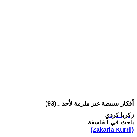
أفكار بسيطة غير ملزمة لأحد ..(93)
زكريا كردي
باحث في الفلسفة
(Zakaria Kurdi)