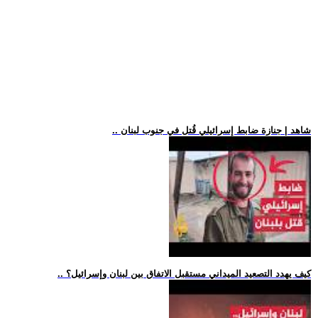
.. شاهد | جنازة ضابط إسرائيلي قُتل في جنوب لبنان
.. كيف يهدد التصعيد الميداني مستقبل الاتفاق بين لبنان وإسرائيل؟