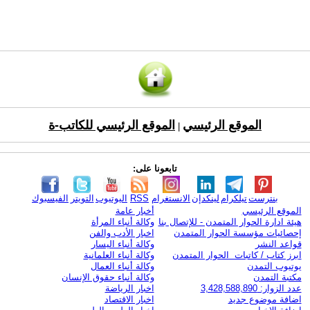
الموقع الرئيسي
الموقع الرئيسي للكاتب-ة
|
تابعونا على:
بنترست
تيلكرام
لينكدإن
الانستغرام
RSS
اليوتيوب
التويتر
الفيسبوك
الموقع الرئيسي
أخبار عامة
هيئة ادارة الحوار المتمدن - للإتصال بنا
وكالة أنباء المرأة
إحصائيات مؤسسة الحوار المتمدن
اخبار الأدب والفن
قواعد النشر
وكالة أنباء اليسار
ابرز كتاب / كاتبات الحوار المتمدن
وكالة أنباء العلمانية
يوتيوب التمدن
وكالة أنباء العمال
مكتبة التمدن
وكالة أنباء حقوق الإنسان
عدد الزوار: 3,428,588,890
اخبار الرياضة
اضافة موضوع جديد
اخبار الاقتصاد